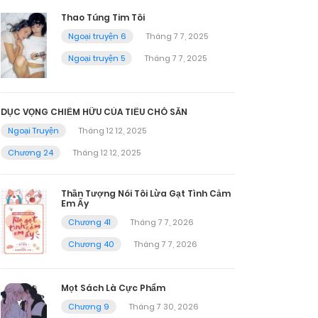
Thao Túng Tim Tôi
Ngoại truyện 6
Tháng 7 7, 2025
Ngoại truyện 5
Tháng 7 7, 2025
DỤC VỌNG CHIẾM HỮU CỦA TIỂU CHÓ SĂN
Ngoại Truyện
Tháng 12 12, 2025
Chương 24
Tháng 12 12, 2025
Thần Tượng Nói Tôi Lừa Gạt Tình Cảm
Em Ấy
Chương 41
Tháng 7 7, 2026
Chương 40
Tháng 7 7, 2026
Mọt Sách Là Cực Phẩm
Chương 9
Tháng 7 30, 2026