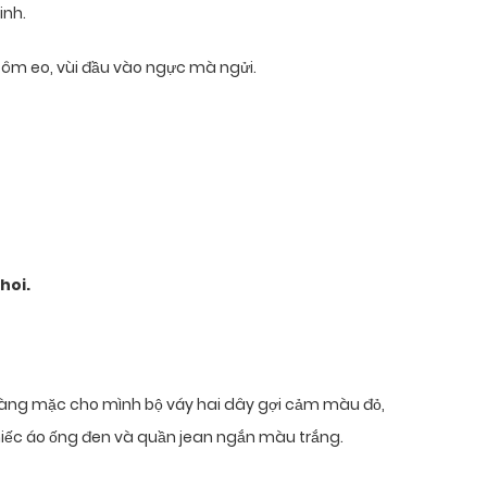
inh.
ôm eo, vùi đầu vào ngực mà ngửi.
hoi.
 nàng mặc cho mình bộ váy hai dây gợi cảm màu đỏ,
iếc áo ống đen và quần jean ngắn màu trắng.