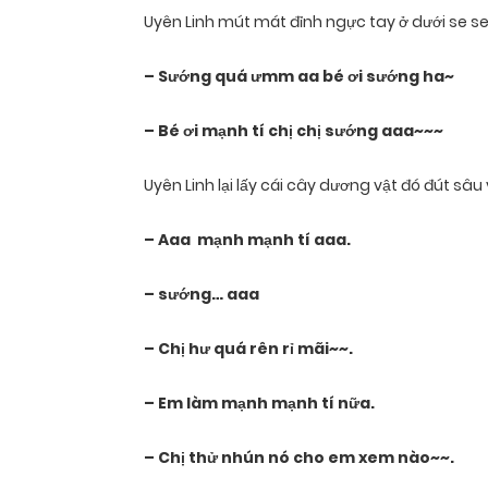
Uyên Linh mút mát đỉnh ngực tay ở dưới se se
– Sướng quá ưmm aa bé ơi sướng ha~
– Bé ơi mạnh tí chị chị sướng aaa~~~
Uyên Linh lại lấy cái cây dương vật đó đút sâu
– Aaa mạnh mạnh tí aaa.
– sướng… aaa
– Chị hư quá rên rỉ mãi~~.
– Em làm mạnh mạnh tí nữa.
– Chị thử nhún nó cho em xem nào~~.