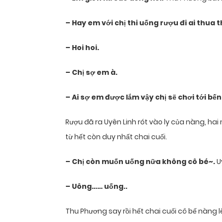
– Hay em với chị thi uống rượu đi ai thua 
– Hoi hoi.
– Chị sợ em à.
– Ai sợ em được lắm vậy chị sẽ chơi tới bến
Rượu đã ra Uyên Linh rót vào ly của nàng, hai
từ hết còn duy nhất chai cuối.
– Chị còn muốn uống nữa không cô bé~.
U
– Uông…… uống..
Thu Phương say rồi hết chai cuối cô bế nàng 