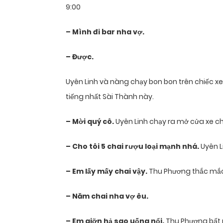
9:00
– Mình đi bar nha vợ.
– Được.
Uyên Linh và nàng chạy bon bon trên chiếc xe 
tiếng nhất Sài Thành này.
– Mời quý cô.
Uyên Linh chạy ra mở cửa xe c
– Cho tôi 5 chai rượu loại mạnh nhá.
Uyên L
– Em lấy mấy chai vậy.
Thu Phương thắc mắc
– Năm chai nha vợ êu.
– Em giỡn hả sao uống nổi.
Thu Phương bất n