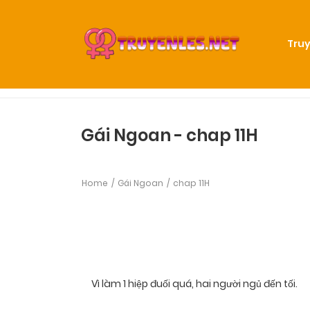
Truy
Gái Ngoan - chap 11H
Home
Gái Ngoan
chap 11H
Vì làm 1 hiệp đuối quá, hai người ngủ đến tối.