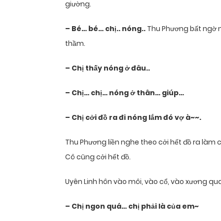
giường.
– Bé… bé… chị.. nóng..
Thu Phương bất ngờ n
thầm.
– Chị thấy nóng ở đâu..
– Chị… chị… nóng ở thân… giúp…
– Chị cởi đồ ra đi nóng lắm đó vợ à~~.
Thu Phương liền nghe theo cởi hết đồ ra làm c
Cô cũng cởi hết đồ.
Uyên Linh hôn vào môi, vào cổ, vào xương qua
– Chị ngon quá… chị phải là của em~