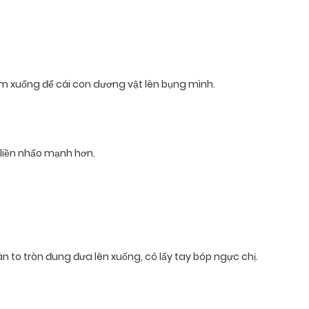
m xuống để cái con dương vật lên bụng mình.
 liền nhấo mạnh hơn.
n to tròn đung đưa lên xuống, cô lấy tay bóp ngực chị.