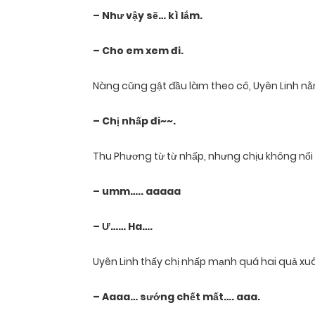
– Như vậy sẽ… kì lắm.
– Cho em xem đi.
Nàng cũng gật đầu làm theo cô, Uyên Linh nằ
– Chị nhấp đi~~.
Thu Phương từ từ nhấp, nhưng chịu không nổi
– umm….. aaaaa
– Ư…… Ha….
Uyên Linh thấy chị nhấp mạnh quá hai quả xuâ
– Aaaa… sướng chết mất…. aaa.