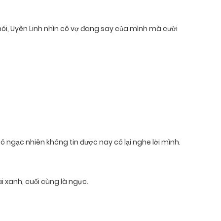
ói, Uyên Linh nhìn cô vợ đang say của mình mà cười
ô ngạc nhiên không tin được nay cô lại nghe lời mình.
i xanh, cuối cùng là ngực.