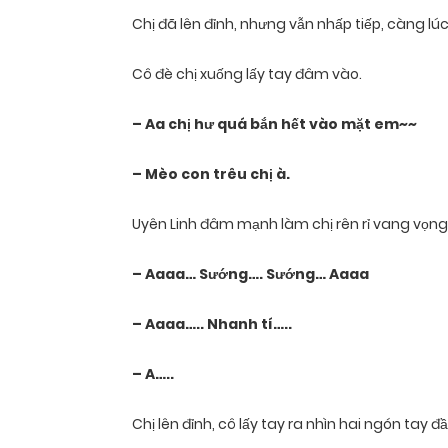
Chị đã lên đỉnh, nhưng vẫn nhấp tiếp, càng l
Cô đè chị xuống lấy tay đâm vào.
– Aa chị hư quá bắn hết vào mặt em~~
– Mèo con trêu chị à.
Uyên Linh đâm mạnh làm chị rên rỉ vang vọng
– Aaaa… Sướng…. Sướng… Aaaa
– Aaaa….. Nhanh tí…..
– A…..
Chị lên đỉnh, cô lấy tay ra nhìn hai ngón tay đ