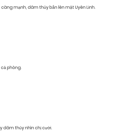
úc càng mạnh, dâm thủy bắn lên mặt Uyên Linh.
 cả phòng.
ầy dâm thủy nhìn chị cười.