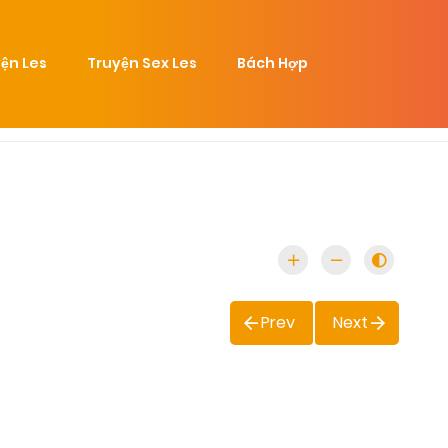
ện Les
Truyện Sex Les
Bách Hợp
Prev
Next