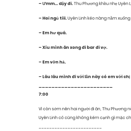
– Ưmm… dậy đi.
Thu Phương khều nhẹ Uyên L
– Hoi ngủ tíii.
Uyên Linh kéo nàng nằm xuống 
– Em hư quá.
– Xíu mình ăn xong đi bar đi vợ.
– Em vỡn hả.
– Lâu lâu mình đi với lần này có em với chị 
_______________________
7:00
Vì còn sớm nên hai người đi ăn, Thu Phương
Uyên Linh cô cũng không kém cạnh gì mặc ch
________________________