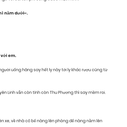
thì nằm dưới~.
 với em.
 người uống hăng say hết ly này tới ly khác rượu cũng từ
yên Linh vẫn còn tỉnh còn Thu Phương thì say mềm roi.
lên xe, về nhà cô bế nàng lên phòng để nàng nằm lên