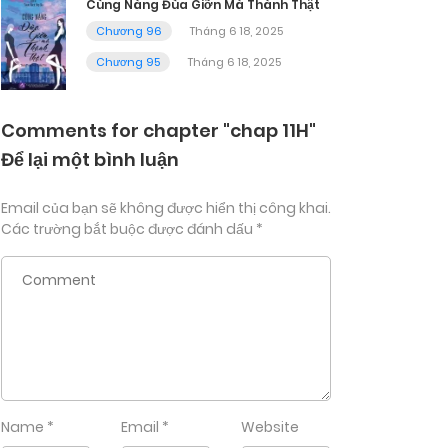
Cùng Nàng Đùa Giỡn Mà Thành Thật
Chương 96
Tháng 6 18, 2025
Chương 95
Tháng 6 18, 2025
Comments for chapter "chap 11H"
Để lại một bình luận
Email của bạn sẽ không được hiển thị công khai.
Các trường bắt buộc được đánh dấu
*
Name
*
Email
*
Website