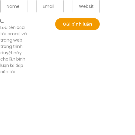
Lưu tên của
tôi, email, và
trang web
trong trình
duyệt này
cho lần bình
luận kế tiếp
của tôi.