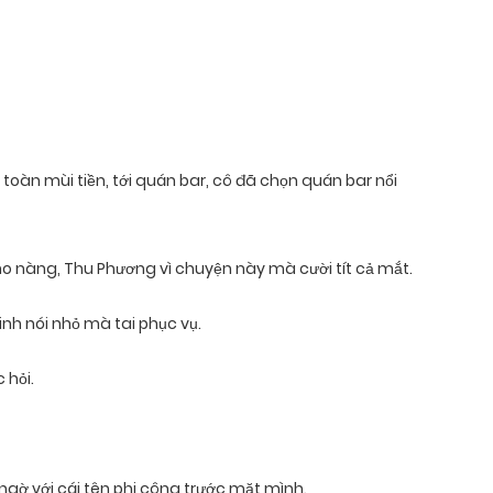
toàn mùi tiền, tới quán bar, cô đã chọn quán bar nổi
ho nàng, Thu Phương vì chuyện này mà cười tít cả mắt.
inh nói nhỏ mà tai phục vụ.
 hỏi.
gờ với cái tên phi công trước mặt mình.