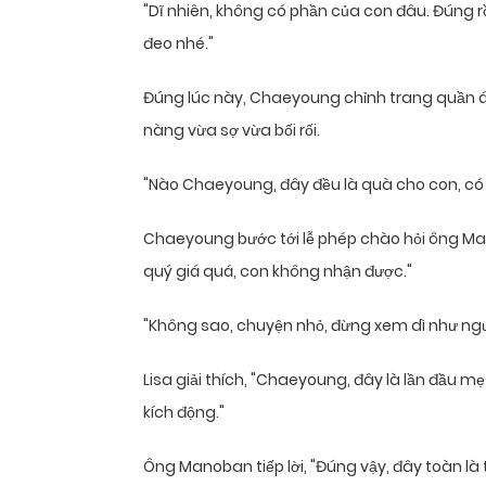
"Dĩ nhiên, không có phần của con đâu. Đúng r
đeo nhé."
Đúng lúc này, Chaeyoung chỉnh trang quần áo
nàng vừa sợ vừa bối rối.
"Nào Chaeyoung, đây đều là quà cho con, có t
Chaeyoung bước tới lễ phép chào hỏi ông Man
quý giá quá, con không nhận được."
"Không sao, chuyện nhỏ, đừng xem dì như người
Lisa giải thích, "Chaeyoung, đây là lần đầu m
kích động."
Ông Manoban tiếp lời, "Đúng vậy, đây toàn là 