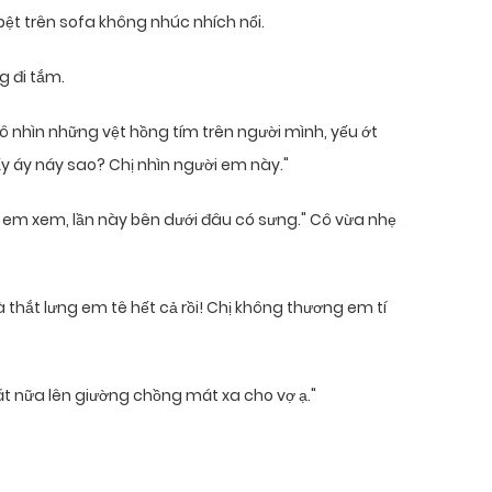
bệt trên sofa không nhúc nhích nổi.
 đi tắm.
nhìn những vệt hồng tím trên người mình, yếu ớt
y áy náy sao? Chị nhìn người em này."
ổi, em xem, lần này bên dưới đâu có sưng." Cô vừa nhẹ
thắt lưng em tê hết cả rồi! Chị không thương em tí
át nữa lên giường chồng mát xa cho vợ ạ."