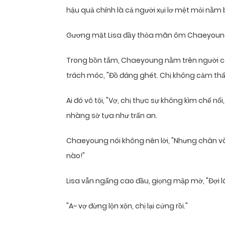
hậu quả chính là cả người xụi lơ mệt mỏi nằm 
Gương mặt Lisa đầy thỏa mãn ôm Chaeyoung
Trong bồn tắm, Chaeyoung nằm trên người cô 
trách móc, "Đồ đáng ghét. Chị không cảm thấ
Ai đó vô tội, "Vợ, chị thực sự không kìm chế n
nhàng sờ tựa như trấn an.
Chaeyoung nói không nên lời, "Nhưng chân và 
nào!"
Lisa vẫn ngẩng cao đầu, giọng mập mờ, "Đợi l
"A~ vợ đừng lộn xộn, chị lại cứng rồi."