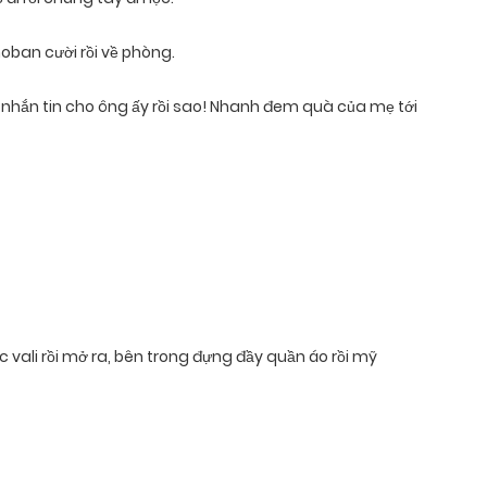
ban cười rồi về phòng.
ã nhắn tin cho ông ấy rồi sao! Nhanh đem quà của mẹ tới
ếc vali rồi mở ra, bên trong đựng đầy quần áo rồi mỹ