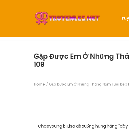
Truy
Gặp Được Em Ở Những Thá
109
Home
Gặp Được Em Ở Những Tháng Năm Tươi Đẹp 
Chaeyoung bị Lisa đè xuống hung hăng "dày v