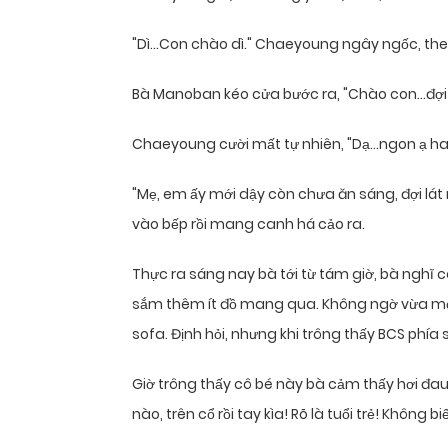
"Dì…Con chào dì." Chaeyoung ngây ngốc, the
Bà Manoban kéo cửa bước ra, "Chào con…đợi 
Chaeyoung cười mất tự nhiên, "Dạ…ngon ạ ha
"Mẹ, em ấy mới dậy còn chưa ăn sáng, đợi lát
vào bếp rồi mang canh há cảo ra.
Thực ra sáng nay bà tới từ tám giờ, bà nghĩ 
sắm thêm ít đồ mang qua. Không ngờ vừa mở 
sofa. Định hỏi, nhưng khi trông thấy BCS phía 
Giờ trông thấy cô bé này bà cảm thấy hơi đa
nào, trên cổ rồi tay kìa! Rõ là tuổi trẻ! Không biế