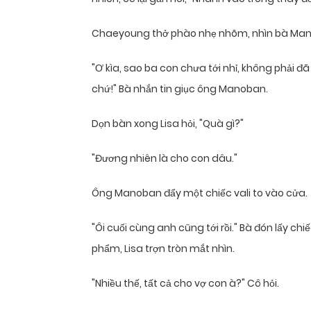
Chaeyoung thở phào nhẹ nhõm, nhìn bà Mano
"Ơ kìa, sao ba con chưa tới nhỉ, không phải đ
chứ!" Bà nhắn tin giục ông Manoban.
Dọn bàn xong Lisa hỏi, "Quà gì?"
"Đương nhiên là cho con dâu."
Ông Manoban đẩy một chiếc vali to vào cửa.
"Ôi cuối cùng anh cũng tới rồi." Bà đón lấy chi
phẩm, Lisa trợn tròn mắt nhìn.
"Nhiều thế, tất cả cho vợ con à?" Cô hỏi.