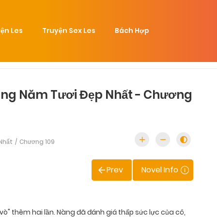
ện Les
Truyện Sex Les
Bách Hợp
ng Năm Tươi Đẹp Nhất - Chương
Nhất
Chương 109
Prev
Novel Info
ò" thêm hai lần. Nàng đã đánh giá thấp sức lực của cô,