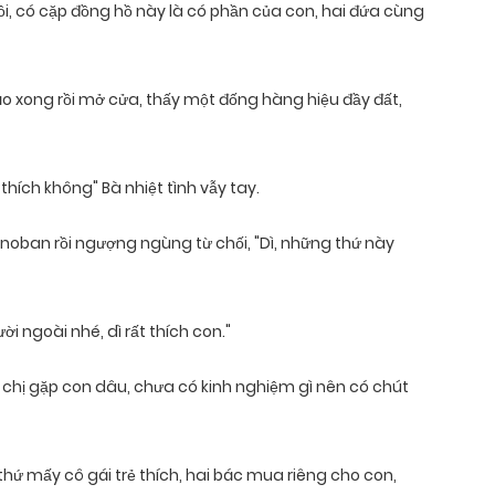
ồi, có cặp đồng hồ này là có phần của con, hai đứa cùng
 xong rồi mở cửa, thấy một đống hàng hiệu đầy đất,
hích không" Bà nhiệt tình vẫy tay.
oban rồi ngượng ngùng từ chối, "Dì, những thứ này
 ngoài nhé, dì rất thích con."
ẹ chị gặp con dâu, chưa có kinh nghiệm gì nên có chút
thứ mấy cô gái trẻ thích, hai bác mua riêng cho con,