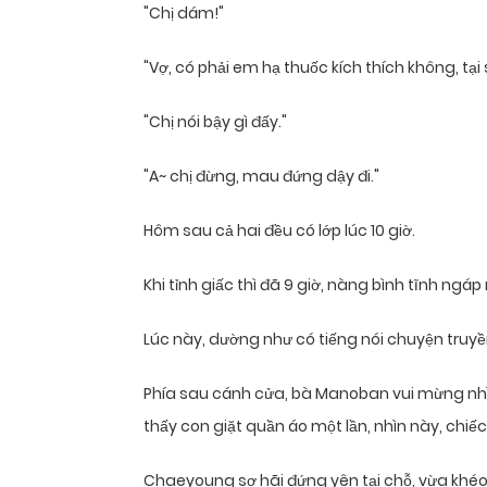
"Chị dám!"
"Vợ, có phải em hạ thuốc kích thích không, tại
"Chị nói bậy gì đấy."
"A~ chị đừng, mau đứng dậy đi."
Hôm sau cả hai đều có lớp lúc 10 giờ.
Khi tỉnh giấc thì đã 9 giờ, nàng bình tĩnh ngáp 
Lúc này, dường như có tiếng nói chuyện truyề
Phía sau cánh cửa, bà Manoban vui mừng nhìn 
thấy con giặt quần áo một lần, nhìn này, chiế
Chaeyoung sợ hãi đứng yên tại chỗ, vừa kh