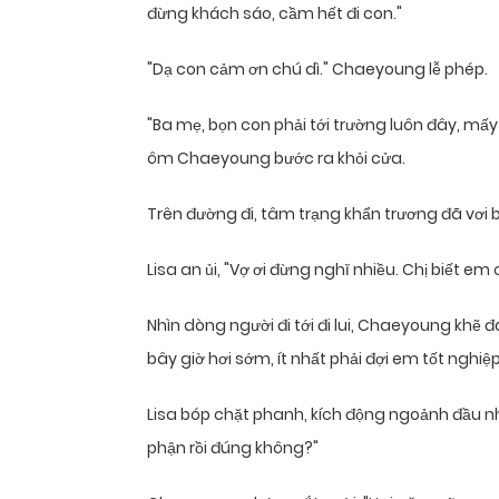
đừng khách sáo, cầm hết đi con."
"Dạ con cảm ơn chú dì." Chaeyoung lễ phép.
"Ba mẹ, bọn con phải tới trường luôn đây, mấy 
ôm Chaeyoung bước ra khỏi cửa.
Trên đường đi, tâm trạng khẩn trương đã vơi 
Lisa an ủi, "Vợ ơi đừng nghĩ nhiều. Chị biết em c
Nhìn dòng người đi tới đi lui, Chaeyoung khẽ 
bây giờ hơi sớm, ít nhất phải đợi em tốt nghiệp
Lisa bóp chặt phanh, kích động ngoảnh đầu nh
phận rồi đúng không?"