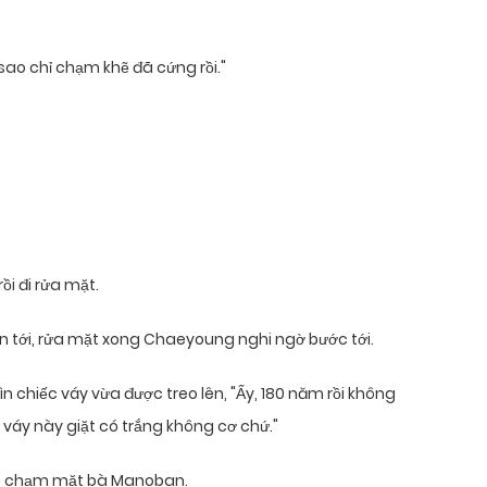
 sao chỉ chạm khẽ đã cứng rồi."
rồi đi rửa mặt.
n tới, rửa mặt xong Chaeyoung nghi ngờ bước tới.
chiếc váy vừa được treo lên, "Ấy, 180 năm rồi không
c váy này giặt có trắng không cơ chứ."
éo chạm mặt bà Manoban.