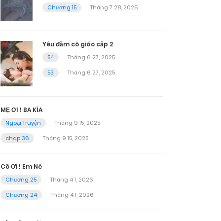
Chương 15
Tháng 7 28, 2026
Yêu đắm cô giáo cấp 2
54
Tháng 6 27, 2025
53
Tháng 6 27, 2025
MẸ ƠI ! BA KÌA
Ngoại Truyện
Tháng 9 15, 2025
chap 36
Tháng 9 15, 2025
Cô Ơi ! Em Nè
Chương 25
Tháng 4 1, 2026
Chương 24
Tháng 4 1, 2026