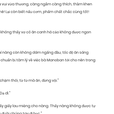
a vui vừa thương, càng ngắm càng thích, thầm khen
ê! Lại còn biết nấu cơm, phẩm chất chắc cùng tốt!
t, không thấy vợ cô ăn canh há cảo không được ngon
hí nàng còn không dám ngẩng đầu, tốc độ ăn sáng
huẩn bị tâm lý về việc bà Manoban tới cho nên trong
hậm thôi, từ từ mà ăn, đừng vội."
ạ dì."
lấy giấy lau miệng cho nàng. Thấy nàng không được tự
 đi rồi chúng tay đi học."