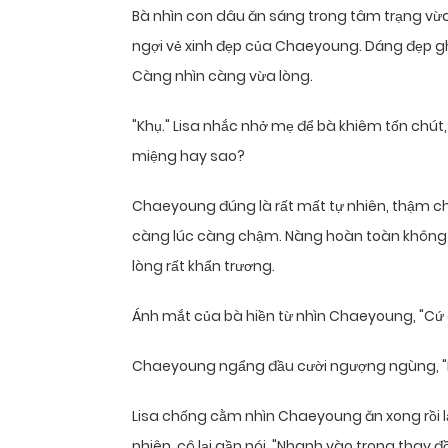
Bà nhìn con dâu ăn sáng trong tâm trạng vừ
ngợi vẻ xinh đẹp của Chaeyoung. Dáng đẹp gh
Càng nhìn càng vừa lòng.
"Khụ." Lisa nhắc nhở mẹ để bà khiêm tốn chú
miệng hay sao?
Chaeyoung đúng là rất mất tự nhiên, thậm c
càng lúc càng chậm. Nàng hoàn toàn không c
lòng rất khẩn trương.
Ánh mắt của bà hiền từ nhìn Chaeyoung, "Cứ c
Chaeyoung ngẩng đầu cười ngượng ngùng, "D
Lisa chống cằm nhìn Chaeyoung ăn xong rồi 
nhiên, cô lại gần nói, "Nhanh vào trong thay đồ