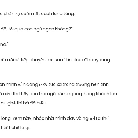
o phản xạ cười một cách lúng túng.
đã, tối qua con ngủ ngon không?"
ha."
 nữa rồi sẽ tiếp chuyện mẹ sau." Lisa kéo Chaeyoung
con mình vẫn đang ở ký túc xá trong trường nên tính
cửa thì thấy con trai ngồi xổm ngoài phòng khách lau
sau ghế thì bà đã hiểu.
u lòng, xem này, nhóc nhà mình dày vò người ta thế
t tiết chế là gì.