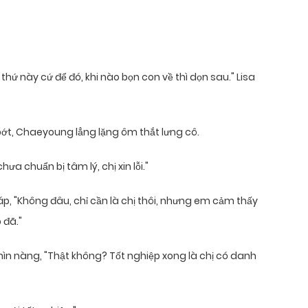
thứ này cứ để đó, khi nào bọn con về thì dọn sau." Lisa
bớt, Chaeyoung lẳng lặng ôm thắt lưng cô.
hưa chuẩn bị tâm lý, chị xin lỗi."
đáp, "Không đâu, chỉ cần là chị thôi, nhưng em cảm thấy
 đã."
ìn nàng, "Thật không? Tốt nghiệp xong là chị có danh