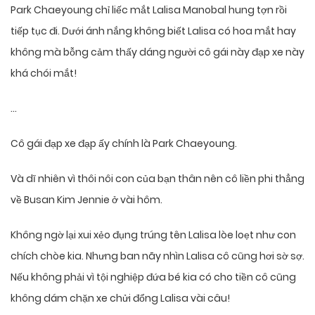
Park Chaeyoung chỉ liếc mắt Lalisa Manobal hung tợn rồi
tiếp tục đi. Dưới ánh nắng không biết Lalisa có hoa mắt hay
không mà bỗng cảm thấy dáng người cô gái này đạp xe này
khá chói mắt!
…
Cô gái đạp xe đạp ấy chính là Park Chaeyoung.
Và dĩ nhiên vì thôi nôi con của bạn thân nên cô liền phi thẳng
về Busan Kim Jennie ở vài hôm.
Không ngờ lại xui xẻo đụng trúng tên Lalisa lòe loẹt như con
chích chòe kia. Nhưng ban nãy nhìn Lalisa cô cũng hơi sờ sợ.
Nếu không phải vì tội nghiệp đứa bé kia có cho tiền cô cũng
không dám chặn xe chửi đổng Lalisa vài câu!