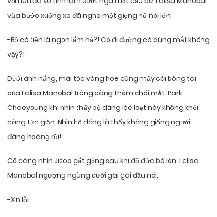
vội nên đã vô tình làm sượt ngã một cậu bé. Lalisa Manobal
vừa bước xuống xe đã nghe một giọng nữ nói lớn:
-Bộ có tiền là ngon lắm hả?! Cô đi đường có dùng mắt không
vậy?!
Dưới ánh nắng, mái tóc vàng hoe cùng mấy cái bông tai
của Lalisa Manobal trông càng thêm chói mắt. Park
Chaeyoung khi nhìn thấy bộ dáng lòe loẹt này không khỏi
càng tức giận. Nhìn bộ dáng là thấy không giống người
đàng hoàng rồi!!
Cô càng nhìn Jisoo gắt gỏng sau khi đỡ đứa bé lên. Lalisa
Manobal ngượng ngùng cười gãi gãi đầu nói:
-Xin lỗi.