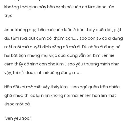
khoảng thời gian này bên cạnh cô luôn có Kim Jisoo túc
trực.
Jisoo không ngại bẩn mà luôn luôn ở bên thay quần lót, giặt
đồ, tắm rửa, đút cơm cô, thăm con… Jisoo còn sợ cô đi đứng
mệt mỏi mà quyết định bồng cô mà đi. Dù chân đi đứng có
hơi bất tiện nhưng mọi việc cuối cùng vẫn ổn. Kim Jennie
cảm thấy cô sinh con cho Kim Jisoo yêu thương mình như
vậy, thì nỗi đau sinh nở cũng đáng mà…
Nên đôi khi mở mắt vậy thấy Kim Jisoo ngủ quên trên chiếc
ghế nhựa thì cô lại nhịn không nổi mà len lén hôn lên mặt
Jisoo một cái.
“Jen yêu Soo.”