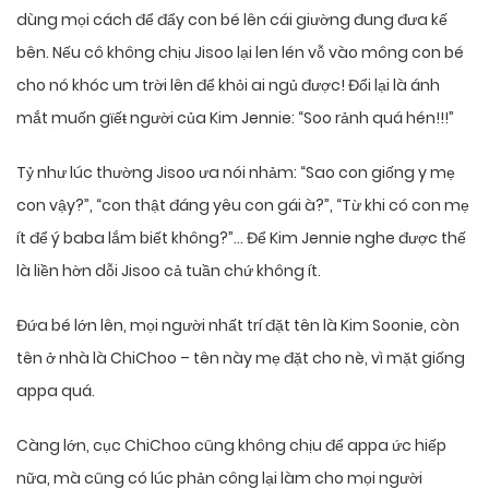
dùng mọi cách để đẩy con bé lên cái giường đung đưa kế
bên. Nếu cô không chịu Jisoo lại len lén vỗ vào mông con bé
cho nó khóc um trời lên để khỏi ai ngủ được! Đổi lại là ánh
mắt muốn gϊếŧ người của Kim Jennie: “Soo rảnh quá hén!!!”
Tỷ như lúc thường Jisoo ưa nói nhảm: “Sao con giống y mẹ
con vậy?”, “con thật đáng yêu con gái à?”, “Từ khi có con mẹ
ít để ý baba lắm biết không?”… Để Kim Jennie nghe được thế
là liền hờn dỗi Jisoo cả tuần chứ không ít.
Đứa bé lớn lên, mọi người nhất trí đặt tên là Kim Soonie, còn
tên ở nhà là ChiChoo – tên này mẹ đặt cho nè, vì mặt giống
appa quá.
Càng lớn, cục ChiChoo cũng không chịu để appa ức hiếp
nữa, mà cũng có lúc phản công lại làm cho mọi người