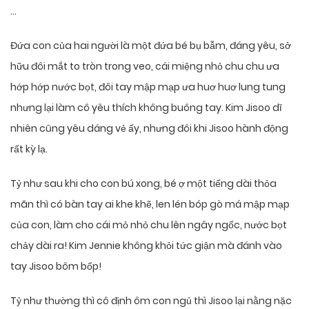
…
Đứa con của hai người là một đứa bé bụ bẫm, đáng yêu, sở
hữu đôi mắt to tròn trong veo, cái miệng nhỏ chu chu ưa
hớp hớp nước bọt, đôi tay mập mạp ưa huơ huơ lung tung
nhưng lại làm cô yêu thích không buông tay. Kim Jisoo dĩ
nhiên cũng yêu dáng vẻ ấy, nhưng đôi khi Jisoo hành động
rất kỳ lạ.
Tỷ như sau khi cho con bú xong, bé ợ một tiếng dài thỏa
mãn thì có bàn tay ai khe khẽ, len lén bóp gò má mập mạp
của con, làm cho cái mỏ nhỏ chu lên ngây ngốc, nước bọt
chảy dài ra! Kim Jennie không khỏi tức giận mà đánh vào
tay Jisoo bôm bốp!
Tỷ như thường thì cô định ôm con ngủ thì Jisoo lại nằng nặc