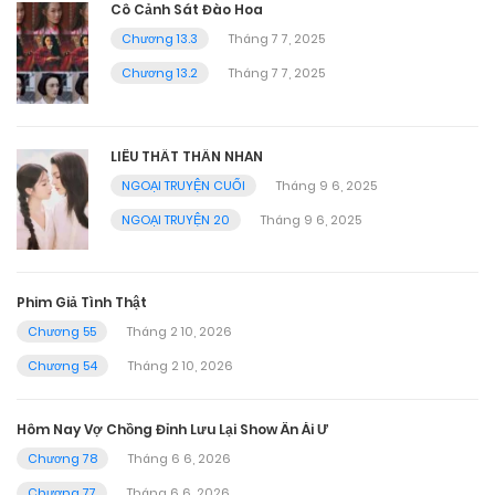
Cô Cảnh Sát Đào Hoa
Chương 13.3
Tháng 7 7, 2025
Chương 13.2
Tháng 7 7, 2025
LIÊU THẤT THẦN NHAN
NGOẠI TRUYỆN CUỐI
Tháng 9 6, 2025
NGOẠI TRUYỆN 20
Tháng 9 6, 2025
Phim Giả Tình Thật
Chương 55
Tháng 2 10, 2026
Chương 54
Tháng 2 10, 2026
Hôm Nay Vợ Chồng Đỉnh Lưu Lại Show Ân Ái Ư
Chương 78
Tháng 6 6, 2026
Chương 77
Tháng 6 6, 2026