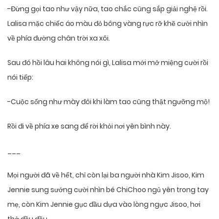
-Đừng gọi tao như vậy nữa, tao chắc cũng sắp giải nghệ rồi.
Lalisa mặc chiếc áo màu đỏ bông vàng rực rỡ khẽ cười nhìn
về phía đường chân trời xa xôi.
Sau đó hồi lâu hai không nói gì, Lalisa mới mở miệng cười rồi
nói tiếp:
-Cuộc sống như mày đôi khi làm tao cũng thật ngưỡng mộ!
Rồi đi về phía xe sang để rời khỏi nơi yên bình này.
___
Mọi người đã về hết, chỉ còn lại ba người nhà Kim Jisoo, Kim
Jennie sung sướng cười nhìn bé ChiChoo ngủ yên trong tay
mẹ, còn Kim Jennie gục đầu dựa vào lòng ngực Jisoo, hơi