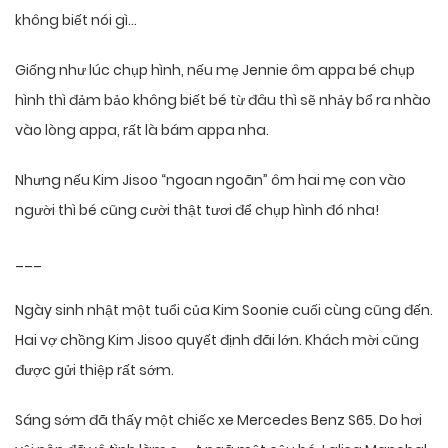
không biết nói gì…
Giống như lúc chụp hình, nếu mẹ Jennie ôm appa bé chụp
hình thì đảm bảo không biết bé từ đâu thì sẽ nhảy bổ ra nhào
vào lòng appa, rất là bám appa nha.
Nhưng nếu Kim Jisoo “ngoan ngoãn” ôm hai mẹ con vào
người thì bé cũng cười thật tươi để chụp hình đó nha!
___
Ngày sinh nhật một tuổi của Kim Soonie cuối cùng cũng đến.
Hai vợ chồng Kim Jisoo quyết định đãi lớn. Khách mời cũng
được gửi thiệp rất sớm.
Sáng sớm đã thấy một chiếc xe Mercedes Benz S65. Do hơi