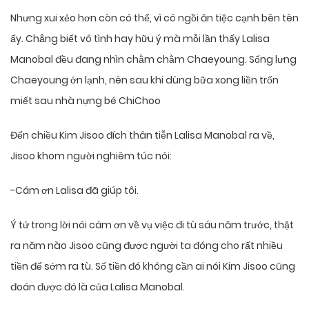
Nhưng xui xẻo hơn còn có thể, vì cô ngồi ăn tiệc cạnh bên tên
ấy. Chẳng biết vô tình hay hữu ý mà mỗi lần thấy Lalisa
Manobal đều đang nhìn chằm chằm Chaeyoung. Sống lưng
Chaeyoung ớn lạnh, nên sau khi dùng bữa xong liền trốn
miết sau nhà nựng bé ChiChoo
Đến chiều Kim Jisoo đích thân tiễn Lalisa Manobal ra về,
Jisoo khom người nghiêm túc nói:
-Cám ơn Lalisa đã giúp tôi.
Ý tứ trong lời nói cám ơn về vụ việc đi tù sáu năm trước, thật
ra năm nào Jisoo cũng được người ta đóng cho rất nhiều
tiền để sớm ra tù. Số tiền đó không cần ai nói Kim Jisoo cũng
đoán được đó là của Lalisa Manobal.