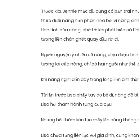
Trước kia, Jennie mặc dù cũng có bạn trai nh
theo đuổi nàng hơn phân nửa bởi vì nàng xinh
tính tình của nàng, chờ tới khi phát hiện cá 
tượng liền chán ghét quay đầu rời đi.
Người nguyện ý chiếu cố nàng, chịu được tính
tương lai của nàng, chỉ có hai người như thế, đ
Khi nàng nghĩ đến đây trong lòng liền âm th
Từ lần trước Lisa phẩy tay áo bỏ đi, nàng đã b
Lisa hỏi thăm hành tung của cậu.
Nhưng hỏi thăm liên tục mấy lần cũng không 
Lisa chưa từng liên lạc với gia đình, cũng kh