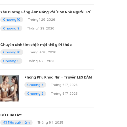
Yêu Đương Bằng Ảnh Nóng với ‘Con Nhà Người Ta’
Chương 10
Tháng 1 29, 2026
Chương 9
Tháng 1 29, 2026
Chuyển sinh tìm chị ở một thế giới khác
Chương 10
Tháng 4 26, 2026
Chương 9
Tháng 4 26, 2026
Phòng Phụ Khoa Nữ – Truyện LES DÂM
Chương 3
Tháng 6 17, 2025
Chương 2
Tháng 6 17, 2025
CÔ GIÁO À!!!
43 Tiệc cuối năm
Tháng 9 11, 2025