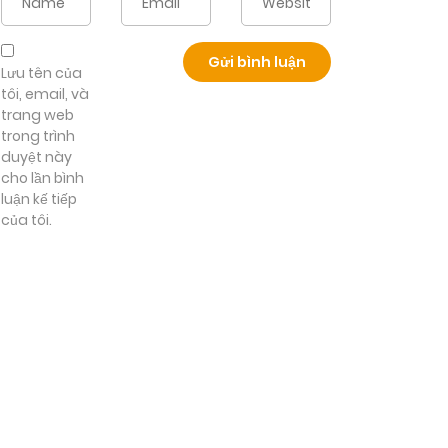
Lưu tên của
tôi, email, và
trang web
trong trình
duyệt này
cho lần bình
luận kế tiếp
của tôi.