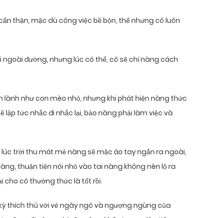
 cẩn thận, mặc dù công việc bề bộn, thế nhưng cô luôn
 ngoài đường, nhưng lúc có thể, cô sẽ chỉ nàng cách
ền lành như con mèo nhỏ, nhưng khi phát hiện nàng thức
 lập tức nhắc đi nhắc lại, bảo nàng phải làm việc và
, lúc trời thu mát mẻ nàng sẽ mặc áo tay ngắn ra ngoài,
ng, thuận tiện nói nhỏ vào tai nàng không nên lộ ra
i cho cô thưởng thức là tốt rồi.
 kỳ thích thú với vẻ ngây ngô và ngượng ngùng của