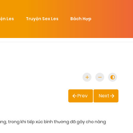
ện Les
Truyện Sex Les
Bách Hợp
Prev
Next
nàng, trong khi tiếp xúc bình thường đã gây cho nàng