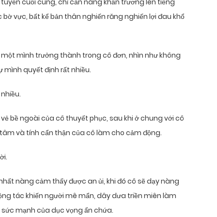
tuyến cuối cùng, chỉ cần nàng khẩn trương lên tiếng
 bờ vực, bất kể bản thân nghiến răng nghiến lợi đau khổ
 một mình trưởng thành trong cô đơn, nhìn như không
 mình quyết định rất nhiều.
 nhiều.
 vẻ bề ngoài của cô thuyết phục, sau khi ở chung với cô
 tâm và tính cẩn thận của cô làm cho cảm động.
ời.
 nhất nàng cảm thấy được an ủi, khi đó cô sẽ dạy nàng
động tác khiến người mê mẩn, dây dưa triền miên làm
à sức mạnh của dục vọng ẩn chứa.