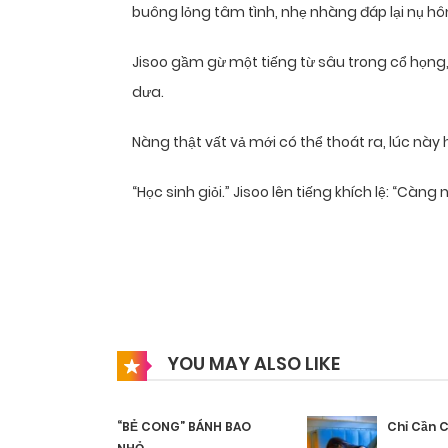
buông lỏng tâm tình, nhẹ nhàng đáp lại nụ hô
Jisoo gầm gừ một tiếng từ sâu trong cổ họng,
dưa.
Nàng thật vất vả mới có thể thoát ra, lúc này h
“Học sinh giỏi.” Jisoo lên tiếng khích lệ: “Càng
YOU MAY ALSO LIKE
“BẺ CONG” BÁNH BAO
Chỉ Cần 