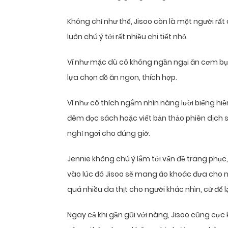
Không chỉ như thế, Jisoo còn là một người rất
luôn chú ý tới rất nhiều chi tiết nhỏ.
Ví như mặc dù cô không ngần ngại ăn cơm bụi
lựa chọn đồ ăn ngon, thích hợp.
Ví như cô thích ngắm nhìn nàng lười biếng hi
đêm đọc sách hoặc viết bản thảo phiên dịch sẽ
nghỉ ngơi cho đúng giờ.
Jennie không chú ý lắm tới vấn đề trang phục
vào lúc đó Jisoo sẽ mang áo khoác đưa cho nà
quá nhiều da thịt cho người khác nhìn, cứ để lạ
Ngay cả khi gần gũi với nàng, Jisoo cũng cực