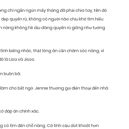
ưng chỉ ngắn ngủn mấy tháng đã phải chia tay, tên đó
 đẹp quyến rũ, không có người nào chịu khó tìm hiểu
tính nàng không hề dịu dàng quyến rũ giống như tưởng
 tình biếng nhác, thật lòng ân cần chăm sóc nàng, vì
ó là Lisa và Jisoo.
ầm buồn bã.
ị làm cho bất ngờ. Jennie thường gọi điện thoại đến nhà
có đáp án chính xác.
ông có tìm đến chỗ nàng. Cá tính cậu dứt khoát hơn