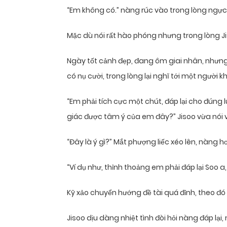
“Em không có.” nàng rúc vào trong lòng ngực 
Mặc dù nói rất hào phóng nhưng trong lòng Ji
Ngày tốt cảnh đẹp, đang ôm giai nhân, nhưng 
có nụ cười, trong lòng lại nghĩ tới một người k
“Em phải tích cực một chút, đáp lại cho đúng
giác được tâm ý của em đây?” Jisoo vừa nói 
“Đây là ý gì?” Mắt phượng liếc xéo lên, nàng hơ
“Ví dụ như, thỉnh thoảng em phải đáp lại Soo 
Kỹ xảo chuyển hướng đề tài quá đỉnh, theo đó l
Jisoo dịu dàng nhiệt tình đòi hỏi nàng đáp lại,