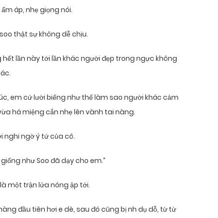
ấm áp, nhẹ giọng nói.
soo thật sự không dễ chịu.
hết lần này tới lần khác người đẹp trong ngực không
hác.
 lúc, em cứ lười biếng như thế làm sao người khác cảm
vừa há miệng cắn nhẹ lên vành tai nàng.
i nghi ngờ ý tứ của cô.
a, giống như Soo đã dạy cho em.”
à một trận lửa nóng ập tới.
 nàng đầu tiên hơi e dè, sau đó cũng bị nh dụ dỗ, từ từ