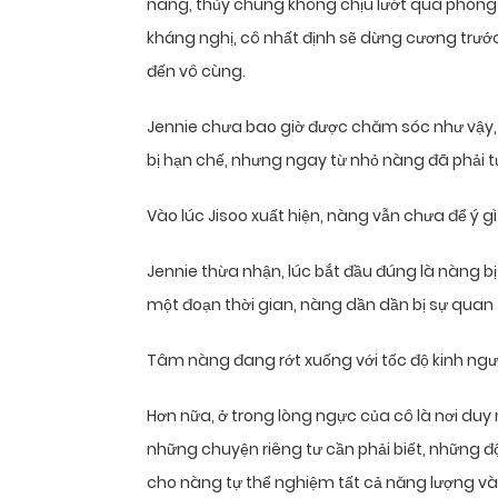
nàng, thủy chung không chịu lướt qua phòng 
kháng nghị, cô nhất định sẽ dừng cương trước
đến vô cùng.
Jennie chưa bao giờ được chăm sóc như vậy,
bị hạn chế, nhưng ngay từ nhỏ nàng đã phải tự
Vào lúc Jisoo xuất hiện, nàng vẫn chưa để ý gì
Jennie thừa nhận, lúc bắt đầu đúng là nàng bị
một đoạn thời gian, nàng dần dần bị sự quan
Tâm nàng đang rớt xuống với tốc độ kinh ngư
Hơn nữa, ở trong lòng ngực của cô là nơi duy
những chuyện riêng tư cần phải biết, những 
cho nàng tự thể nghiệm tất cả năng lượng v