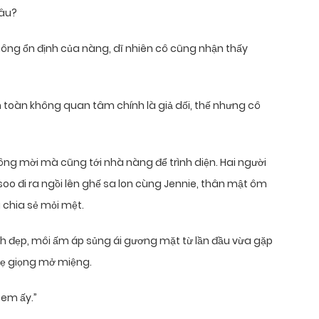
đâu?
hông ổn định của nàng, dĩ nhiên cô cũng nhận thấy
n toàn không quan tâm chính là giả dối, thế nhưng cô
ông mời mà cũng tới nhà nàng để trình diện. Hai người
soo đi ra ngồi lên ghế sa lon cùng Jennie, thân mật ôm
g chia sẻ mỏi mệt.
h đẹp, môi ấm áp sủng ái gương mặt từ lần đầu vừa gặp
hẹ giọng mở miệng.
 em ấy.”