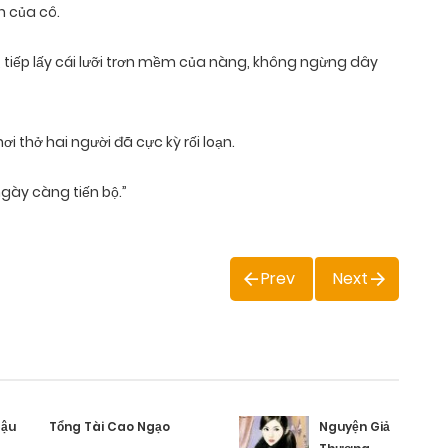
n của cô.
 tiếp lấy cái lưỡi trơn mềm của nàng, không ngừng dây
ơi thở hai người đã cực kỳ rối loạn.
 ngày càng tiến bộ.”
Prev
Next
Cậu
Tổng Tài Cao Ngạo
Nguyện Giả