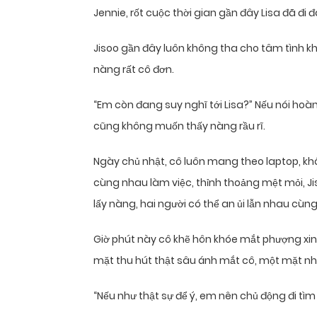
Jennie, rốt cuộc thời gian gần đây Lisa đã đi 
Jisoo gần đây luôn không tha cho tâm tình k
nàng rất cô đơn.
“Em còn đang suy nghĩ tới Lisa?” Nếu nói hoà
cũng không muốn thấy nàng rầu rĩ.
Ngày chủ nhật, cô luôn mang theo laptop, kh
cùng nhau làm việc, thỉnh thoảng mệt mỏi, Ji
lấy nàng, hai người có thể an ủi lẫn nhau cùn
Giờ phút này cô khẽ hôn khóe mắt phượng xin
mặt thu hút thật sâu ánh mắt cô, một mặt n
“Nếu như thật sự để ý, em nên chủ động đi tìm