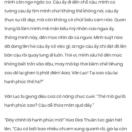
mình còn ngơ ngác cơ. Cậu ấy đi đến chỗ cậu, mình cứ
tưởng cậu ấy tìm mình chứ! Không thể không nói, cậu ấy
thực sự rất đẹp, mà còn không có chút biểu cảm nào. Quan
trọng là làm mình mê mẩn kiểu mỹ nhân cao ngạo ấy,
thông minh này, đến mức nhìn đờ cả người. Mình suýt nữa
đã đứng lên hỏi cậu ấy có việc gì, ai ngờ cậu ấy chỉ đặt đồ lên
bàn cậu rồi quay lưng đi luôn. Trời ơi, mình xấu hổ đến mức
không biết trốn vào đâu, may mà kịp thời kiềm chế! Nhưng
sau đó lại ghen tị phát điên! Aaa, Văn Lạc! Tại sao cậu lại
hạnh phúc thế hả?”
Văn Lạc bị giọng điệu của cô nàng chọc cười: “Thế mà gọi là
hạnh phúc sao? Cậu dễ thỏa mãn quá đấy.”
“Đây chính là hạnh phúc mà!” Hứa Giai Thuần tức giận hét
lên, “Cậu có biết bao nhiêu chị em xung quanh rồi, giờ lại còn