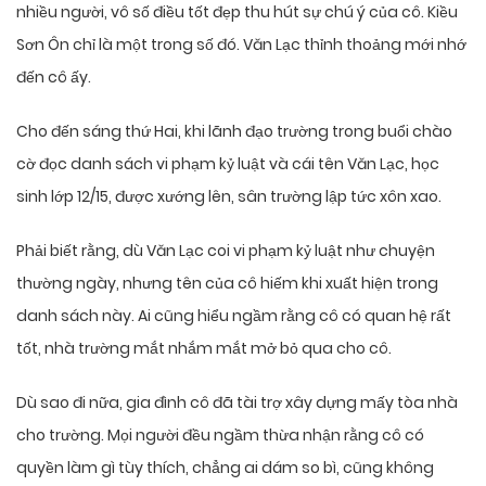
nhiều người, vô số điều tốt đẹp thu hút sự chú ý của cô. Kiều
Sơn Ôn chỉ là một trong số đó. Văn Lạc thỉnh thoảng mới nhớ
đến cô ấy.
Cho đến sáng thứ Hai, khi lãnh đạo trường trong buổi chào
cờ đọc danh sách vi phạm kỷ luật và cái tên Văn Lạc, học
sinh lớp 12/15, được xướng lên, sân trường lập tức xôn xao.
Phải biết rằng, dù Văn Lạc coi vi phạm kỷ luật như chuyện
thường ngày, nhưng tên của cô hiếm khi xuất hiện trong
danh sách này. Ai cũng hiểu ngầm rằng cô có quan hệ rất
tốt, nhà trường mắt nhắm mắt mở bỏ qua cho cô.
Dù sao đi nữa, gia đình cô đã tài trợ xây dựng mấy tòa nhà
cho trường. Mọi người đều ngầm thừa nhận rằng cô có
quyền làm gì tùy thích, chẳng ai dám so bì, cũng không