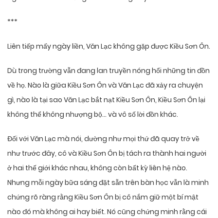
***
Liên tiếp mấy ngày liền, Văn Lạc không gặp được Kiều Sơn Ôn.
Dù trong trường vẫn đang lan truyền nóng hổi những tin đồn
về họ. Nào là giữa Kiều Sơn Ôn và Văn Lạc đã xảy ra chuyện
gì, nào là tại sao Văn Lạc bắt nạt Kiều Sơn Ôn, Kiều Sơn Ôn lại
không thể không nhượng bộ… và vô số lời đồn khác.
Đối với Văn Lạc mà nói, dường như mọi thứ đã quay trở về
như trước đây, cô và Kiều Sơn Ôn bị tách ra thành hai người
ở hai thế giới khác nhau, không còn bất kỳ liên hệ nào.
Nhưng mỗi ngày bữa sáng đặt sẵn trên bàn học vẫn là minh
chứng rõ ràng rằng Kiều Sơn Ôn bị cô nắm giữ một bí mật
nào đó mà không ai hay biết. Nó cũng chứng minh rằng cái