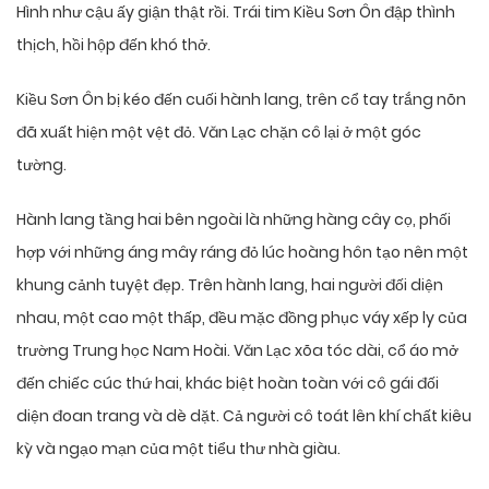
Hình như cậu ấy giận thật rồi. Trái tim Kiều Sơn Ôn đập thình
thịch, hồi hộp đến khó thở.
Kiều Sơn Ôn bị kéo đến cuối hành lang, trên cổ tay trắng nõn
đã xuất hiện một vệt đỏ. Văn Lạc chặn cô lại ở một góc
tường.
Hành lang tầng hai bên ngoài là những hàng cây cọ, phối
hợp với những áng mây ráng đỏ lúc hoàng hôn tạo nên một
khung cảnh tuyệt đẹp. Trên hành lang, hai người đối diện
nhau, một cao một thấp, đều mặc đồng phục váy xếp ly của
trường Trung học Nam Hoài. Văn Lạc xõa tóc dài, cổ áo mở
đến chiếc cúc thứ hai, khác biệt hoàn toàn với cô gái đối
diện đoan trang và dè dặt. Cả người cô toát lên khí chất kiêu
kỳ và ngạo mạn của một tiểu thư nhà giàu.