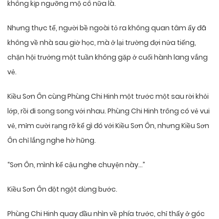
không kịp ngưỡng mộ cô nữa là.
Nhưng thực tế, người bề ngoài tỏ ra không quan tâm ấy đã
không về nhà sau giờ học, mà ở lại trường đợi nửa tiếng,
chặn hội trưởng một tuần không gặp ở cuối hành lang vắng
vẻ.
Kiều Sơn Ôn cùng Phùng Chi Hinh một trước một sau rời khỏi
lớp, rồi đi song song với nhau. Phùng Chi Hinh trông có vẻ vui
vẻ, mỉm cười rạng rỡ kể gì đó với Kiều Sơn Ôn, nhưng Kiều Sơn
Ôn chỉ lắng nghe hờ hững.
“Sơn Ôn, mình kể cậu nghe chuyện này…”
Kiều Sơn Ôn đột ngột dừng bước.
Phùng Chi Hinh quay đầu nhìn về phía trước, chỉ thấy ở góc