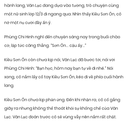
hành lang, Văn Lạc đang dựa vào tường, trò chuyện cùng
một nữ sinh lớp 12/3 đi ngang qua. Nhìn thấy Kiều Sơn Ôn, cô
nở một nụ cười đầy ẩn ý.
Phùng Chi Hinh nghĩ đến chuyện sáng nay trong buổi chào
cờ, lập tức căng thẳng. “Sơn Ôn… cậu ấy…”
Kiều Sơn Ôn còn chưa kịp nói, Văn Lạc đã bước tới, nói với
Phùng Chi Hinh: “Bạn học, hôm nay bạn tự về đi nhé.” Nói
xong, cô nắm lấy cổ tay Kiều Sơn Ôn, kéo đi về phía cuối hành
lang.
Kiều Sơn Ôn chưa kịp phản ứng. Đến khi nhận ra, cô cố gắng
giãy ra nhưng không thể thoát khỏi sự khống chế của Văn
Lạc. Văn Lạc đoán trước cô sẽ vùng vẫy nên nắm rất chặt.