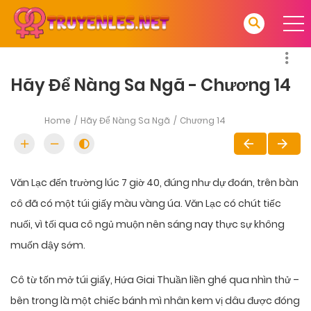
Hãy Để Nàng Sa Ngã - Chương 14
Home
Hãy Để Nàng Sa Ngã
Chương 14
Văn Lạc đến trường lúc 7 giờ 40, đúng như dự đoán, trên bàn
cô đã có một túi giấy màu vàng úa. Văn Lạc có chút tiếc
nuối, vì tối qua cô ngủ muộn nên sáng nay thực sự không
muốn dậy sớm.
Cô từ tốn mở túi giấy, Hứa Giai Thuần liền ghé qua nhìn thử –
bên trong là một chiếc bánh mì nhân kem vị dâu được đóng