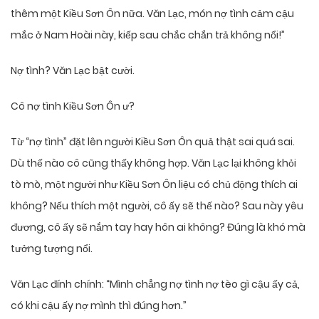
thêm một Kiều Sơn Ôn nữa. Văn Lạc, món nợ tình cảm cậu
mắc ở Nam Hoài này, kiếp sau chắc chắn trả không nổi!”
Nợ tình? Văn Lạc bật cười.
Cô nợ tình Kiều Sơn Ôn ư?
Từ “nợ tình” đặt lên người Kiều Sơn Ôn quả thật sai quá sai.
Dù thế nào cô cũng thấy không hợp. Văn Lạc lại không khỏi
tò mò, một người như Kiều Sơn Ôn liệu có chủ động thích ai
không? Nếu thích một người, cô ấy sẽ thế nào? Sau này yêu
đương, cô ấy sẽ nắm tay hay hôn ai không? Đúng là khó mà
tưởng tượng nổi.
Văn Lạc đính chính: “Mình chẳng nợ tình nợ tèo gì cậu ấy cả,
có khi cậu ấy nợ mình thì đúng hơn.”