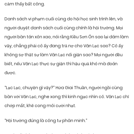
cảm thấy bất công.
Danh sách vi phạm cuối cùng do hội học sinh trình lên, và
người duyệt danh sách cuối cùng chính là hội trưởng. Mọi
người bàn tán xôn xao, nói rằng Kiều Sơn Ôn sao lại dám làm
vậy, chẳng phải cô ấy đang trả nợ cho Văn Lạc sao? Cô ấy
không sợ thật sự làm Văn Lạc nổi giận sao? Mọi người đều
biết, nếu Văn Lạc thực sự giận thì hậu quả khó mà đoán
được.
“Lạc Lạc, chuyện gì vậy?” Hứa Giai Thuần, người ngồi cùng
bàn với Văn Lạc, nghe xong thì kinh ngạc nhìn cô. Văn Lạc chỉ
chớp mắt, khẽ cong môi cười nhạt.
“Hội trưởng đúng là công tư phân minh.”