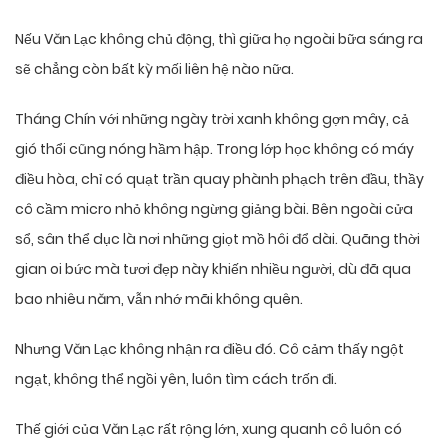
Nếu Văn Lạc không chủ động, thì giữa họ ngoài bữa sáng ra
sẽ chẳng còn bất kỳ mối liên hệ nào nữa.
Tháng Chín với những ngày trời xanh không gợn mây, cả
gió thổi cũng nóng hầm hập. Trong lớp học không có máy
điều hòa, chỉ có quạt trần quay phành phạch trên đầu, thầy
cô cầm micro nhỏ không ngừng giảng bài. Bên ngoài cửa
sổ, sân thể dục là nơi những giọt mồ hôi đổ dài. Quãng thời
gian oi bức mà tươi đẹp này khiến nhiều người, dù đã qua
bao nhiêu năm, vẫn nhớ mãi không quên.
Nhưng Văn Lạc không nhận ra điều đó. Cô cảm thấy ngột
ngạt, không thể ngồi yên, luôn tìm cách trốn đi.
Thế giới của Văn Lạc rất rộng lớn, xung quanh cô luôn có