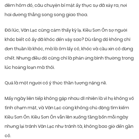
đêm hôm đó, câu chuyện bí mật ấy thực sự đã xảy ra, nơi
hai đường thẳng song song giao thoa.
Đôi lúc, Văn Lạc cũng cảm thấy kỳ lạ. Kiều Sơn Ôn sợ người
khác biết cô ấy đã khóc đến vậy sao? Dù rằng đó không chỉ
đơn thuần là khóc, mà là ôm lấy cô, khóc và cầu xin cô đừng
chết. Nhưng điều đó cũng chỉ là phản ứng bình thường trong
lúc hoảng loạn mà thôi.
Quả là một người có ý thức thần tượng nặng nề.
Mấy ngày liên tiếp không gặp nhau dĩ nhiên là vì họ không vô
tình chạm mặt, và Văn Lạc cũng không chủ động tìm kiếm
Kiều Sơn Ôn. Kiều Sơn Ôn vẫn lên xuống tầng bốn mỗi ngày
nhưng lại tránh Văn Lạc như tránh tà, không bao giờ đến gần
cô.