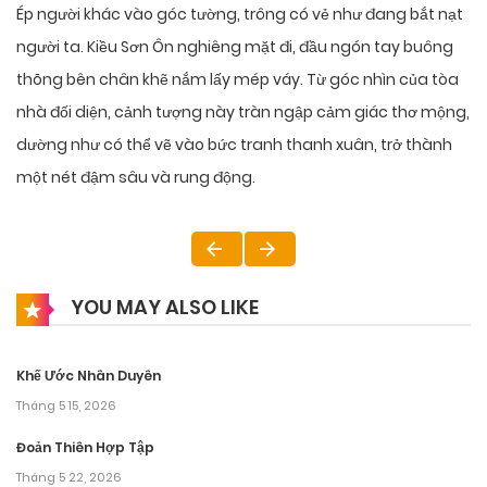
Ép người khác vào góc tường, trông có vẻ như đang bắt nạt
người ta. Kiều Sơn Ôn nghiêng mặt đi, đầu ngón tay buông
thõng bên chân khẽ nắm lấy mép váy. Từ góc nhìn của tòa
nhà đối diện, cảnh tượng này tràn ngập cảm giác thơ mộng,
dường như có thể vẽ vào bức tranh thanh xuân, trở thành
một nét đậm sâu và rung động.
YOU MAY ALSO LIKE
Khế Ước Nhân Duyên
Tháng 5 15, 2026
Đoản Thiên Hợp Tập
Tháng 5 22, 2026