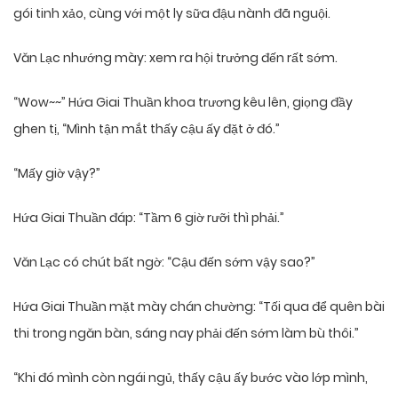
gói tinh xảo, cùng với một ly sữa đậu nành đã nguội.
Văn Lạc nhướng mày: xem ra hội trưởng đến rất sớm.
“Wow~~” Hứa Giai Thuần khoa trương kêu lên, giọng đầy
ghen tị, “Mình tận mắt thấy cậu ấy đặt ở đó.”
“Mấy giờ vậy?”
Hứa Giai Thuần đáp: “Tầm 6 giờ rưỡi thì phải.”
Văn Lạc có chút bất ngờ: “Cậu đến sớm vậy sao?”
Hứa Giai Thuần mặt mày chán chường: “Tối qua để quên bài
thi trong ngăn bàn, sáng nay phải đến sớm làm bù thôi.”
“Khi đó mình còn ngái ngủ, thấy cậu ấy bước vào lớp mình,