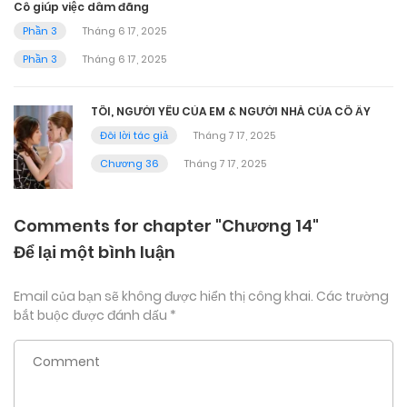
Cô giúp việc dâm đãng
Phần 3
Tháng 6 17, 2025
Phần 3
Tháng 6 17, 2025
TÔI, NGƯỜI YÊU CỦA EM & NGƯỜI NHÀ CỦA CÔ ẤY
Đôi lời tác giả
Tháng 7 17, 2025
Chương 36
Tháng 7 17, 2025
Comments for chapter "Chương 14"
Để lại một bình luận
Email của bạn sẽ không được hiển thị công khai.
Các trường
bắt buộc được đánh dấu
*