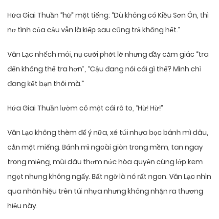
Hứa Giai Thuần “hừ” một tiếng: “Dù không có Kiều Sơn Ôn, thì
nợ tình của cậu vẫn là kiếp sau cũng trả không hết.”
Văn Lạc nhếch môi, nụ cười phớt lờ nhưng đầy cảm giác “tra
đến không thể tra hơn”, “Cậu đang nói cái gì thế? Mình chỉ
đang kết bạn thôi mà.”
Hứa Giai Thuần lườm cô một cái rõ to, “Hừ! Hừ!”
Văn Lạc không thèm để ý nữa, xé túi nhựa bọc bánh mì dâu,
cắn một miếng. Bánh mì ngoài giòn trong mềm, tan ngay
trong miệng, mùi dâu thơm nức hòa quyện cùng lớp kem
ngọt nhưng không ngấy. Bất ngờ là nó rất ngon. Văn Lạc nhìn
qua nhãn hiệu trên túi nhựa nhưng không nhận ra thương
hiệu này.