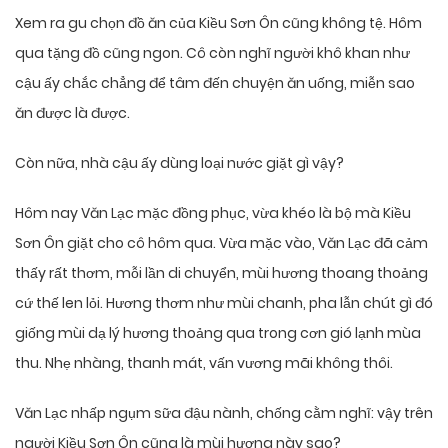
Xem ra gu chọn đồ ăn của Kiều Sơn Ôn cũng không tệ. Hôm
qua tặng đồ cũng ngon. Cô còn nghĩ người khô khan như
cậu ấy chắc chẳng để tâm đến chuyện ăn uống, miễn sao
ăn được là được.
Còn nữa, nhà cậu ấy dùng loại nước giặt gì vậy?
Hôm nay Văn Lạc mặc đồng phục, vừa khéo là bộ mà Kiều
Sơn Ôn giặt cho cô hôm qua. Vừa mặc vào, Văn Lạc đã cảm
thấy rất thơm, mỗi lần di chuyển, mùi hương thoang thoảng
cứ thế len lỏi. Hương thơm như mùi chanh, pha lẫn chút gì đó
giống mùi dạ lý hương thoảng qua trong cơn gió lạnh mùa
thu. Nhẹ nhàng, thanh mát, vấn vương mãi không thôi.
Văn Lạc nhấp ngụm sữa đậu nành, chống cằm nghĩ: vậy trên
người Kiều Sơn Ôn cũng là mùi hương này sao?