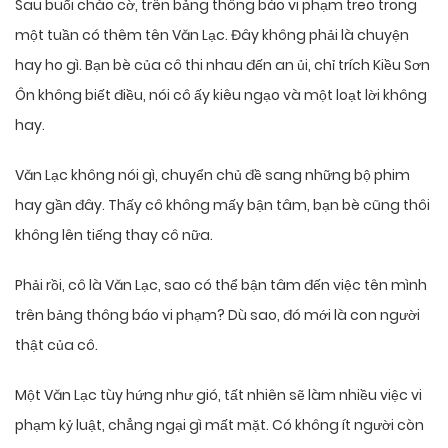
Sau buổi chào cờ, trên bảng thông báo vi phạm treo trong
một tuần có thêm tên Văn Lạc. Đây không phải là chuyện
hay ho gì. Bạn bè của cô thi nhau đến an ủi, chỉ trích Kiều Sơn
Ôn không biết điều, nói cô ấy kiêu ngạo và một loạt lời không
hay.
Văn Lạc không nói gì, chuyển chủ đề sang những bộ phim
hay gần đây. Thấy cô không mấy bận tâm, bạn bè cũng thôi
không lên tiếng thay cô nữa.
Phải rồi, cô là Văn Lạc, sao có thể bận tâm đến việc tên mình
trên bảng thông báo vi phạm? Dù sao, đó mới là con người
thật của cô.
Một Văn Lạc tùy hứng như gió, tất nhiên sẽ làm nhiều việc vi
phạm kỷ luật, chẳng ngại gì mất mặt. Có không ít người còn