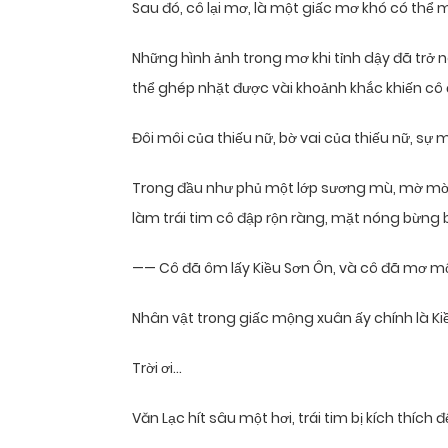
Sau đó, cô lại mơ, là một giấc mơ khó có thể 
Những hình ảnh trong mơ khi tỉnh dậy đã trở n
thể ghép nhặt được vài khoảnh khắc khiến c
Đôi môi của thiếu nữ, bờ vai của thiếu nữ, sự
Trong đầu như phủ một lớp sương mù, mờ mờ 
làm trái tim cô đập rộn ràng, mặt nóng bừng 
—— Cô đã ôm lấy Kiều Sơn Ôn, và cô đã mơ m
Nhân vật trong giấc mộng xuân ấy chính là Ki
Trời ơi…
Văn Lạc hít sâu một hơi, trái tim bị kích thí