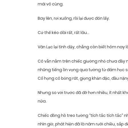
mái vô cùng.
Bay lên, rơi xuống, rồi lại được đón lấy.
Cứ thế kéo dài rất, rất lâu…
Văn Lạc lại tỉnh dậy, chẳng còn biết hôm nay 
Cô vẫn nằm trên chiếc giường nhỏ chưa đầy một
những tiếng ồn vọng qua tường từ đám học sin
Cổ họng cô bỏng rát, giọng khản đặc, đầu nặn
Nhưng so với trước đã đỡ hơn nhiều, ít nhất 
nữa.
Chiếc đồng hồ treo tường “tích tắc tích tắc” 
nhìn giờ, phát hiện đã là năm rưỡi chiều, sắp đ