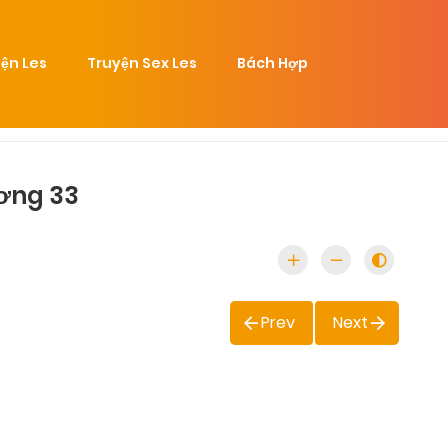
ện Les
Truyện Sex Les
Bách Hợp
ơng 33
Prev
Next