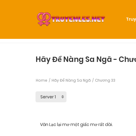
Truy
Hãy Để Nàng Sa Ngã - Chư
Home
Hãy Để Nàng Sa Ngã
Chương 33
Văn Lạc lại mơ một giấc mơ rất dài.