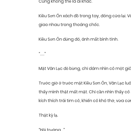
Cũng không thể là ai khác.
Kiều Sơn Ôn xách đồ trong tay, đóng cửa lại. 
giao nhau trong thoáng chốc.
Kiều Sơn Ôn đứng đó, ánh mắt bình tĩnh.
“…..”
Mặt Văn Lạc đỏ bừng, chỉ dám nhìn cô một giây
Trước giờ ở trước mặt Kiều Sơn Ôn, Văn Lạc lu
thấy mình thật mất mặt. Chỉ cần nhìn thấy cô 
kích thích trái tim cô, khiến cô khó thở, vừa c
Thật kỳ lạ.
“Hội trưởng…”