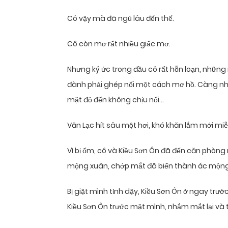
Cô vậy mà đã ngủ lâu đến thế.
Cô còn mơ rất nhiều giấc mơ.
Nhưng ký ức trong đầu cô rất hỗn loạn, nhữn
đành phải ghép nối một cách mơ hồ. Càng nhìn
mặt đỏ đến không chịu nổi…
Văn Lạc hít sâu một hơi, khó khăn lắm mới miễ
Vì bị ốm, cô và Kiều Sơn Ôn đã đến căn phòng
mộng xuân, chớp mắt đã biến thành ác mộng
Bị giật mình tỉnh dậy, Kiều Sơn Ôn ở ngay trướ
Kiều Sơn Ôn trước mặt mình, nhắm mắt lại và 