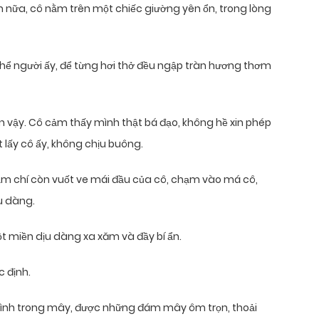
nữa, cô nằm trên một chiếc giường yên ổn, trong lòng
thể người ấy, để từng hơi thở đều ngập tràn hương thơm
ến vậy. Cô cảm thấy mình thật bá đạo, không hề xin phép
lấy cô ấy, không chịu buông.
m chí còn vuốt ve mái đầu của cô, chạm vào má cô,
u dàng.
một miền dịu dàng xa xăm và đầy bí ẩn.
 định.
ình trong mây, được những đám mây ôm trọn, thoải