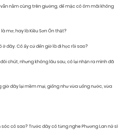
ay vẫn nằm cùng trên giường, để mặc cô ôm mãi không
là mơ, hay là Kiều Sơn Ôn thật?
ở đây. Cô ấy cứ đến giờ là đi học rồi sao?
 đôi chút, nhưng không lâu sau, cô lại nhận ra mình đã
ưng giờ đây lại mềm mại, giống như vừa uống nước, vừa
m sóc cô sao? Trước đây cô từng nghe Phương Lan nữ sĩ