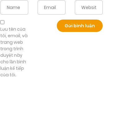
Lưu tên của
tôi, email, và
trang web
trong trình
duyệt này
cho lần bình
luận kế tiếp
của tôi.