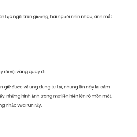
Văn Lạc ngồi trên giường, hai người nhìn nhau, ánh mắt
 rồi vội vàng quay đi.
ôn giữ được vẻ ung dung tự tại, nhưng lần này lại cảm
ấy, những hình ảnh trong mơ liền hiện lên rõ mồn một,
ứng nhắc vừa run rẩy.