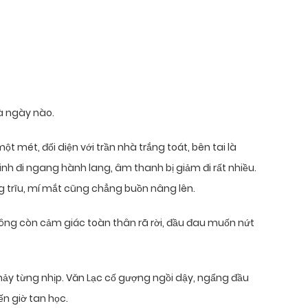
là ngày nào.
 mét, đối diện với trần nhà trắng toát, bên tai là
h đi ngang hành lang, âm thanh bị giảm đi rất nhiều.
g trĩu, mí mắt cũng chẳng buồn nâng lên.
không còn cảm giác toàn thân rã rời, đầu đau muốn nứt
nhảy từng nhịp. Văn Lạc cố gượng ngồi dậy, ngẩng đầu
ến giờ tan học.