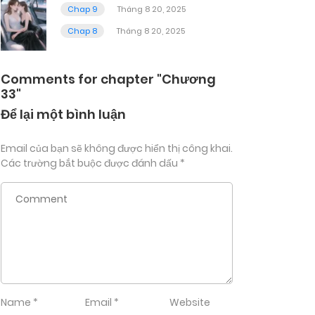
Chap 9
Tháng 8 20, 2025
Chap 8
Tháng 8 20, 2025
Comments for chapter "Chương
33"
Để lại một bình luận
Email của bạn sẽ không được hiển thị công khai.
Các trường bắt buộc được đánh dấu
*
Name
*
Email
*
Website