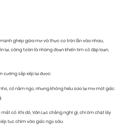
g mảnh ghép giữa mơ và thực cứ trộn lẫn vào nhau,
 lại, càng toàn là những đoạn khiến tim cô đập loạn,
n cưỡng sắp xếp lại được:
 nhỏ, cô nằm ngủ, nhưng không hiểu sao lại mơ một giấc
.
c mắt cô. Khi đó, Văn Lạc chẳng nghĩ gì, chỉ ôm chặt lấy
tiếp tục chìm vào giấc ngủ sâu.