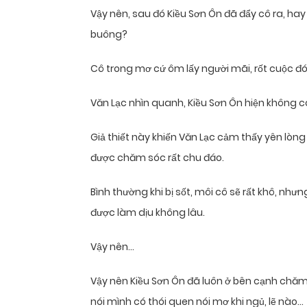
Vậy nên, sau đó Kiều Sơn Ôn đã đẩy cô ra, h
buông?
Cô trong mơ cứ ôm lấy người mãi, rốt cuộc đó 
Văn Lạc nhìn quanh, Kiều Sơn Ôn hiện không có 
Giả thiết này khiến Văn Lạc cảm thấy yên lòng
được chăm sóc rất chu đáo.
Bình thường khi bị sốt, môi cô sẽ rất khô, nh
được làm dịu không lâu.
Vậy nên…
Vậy nên Kiều Sơn Ôn đã luôn ở bên cạnh chă
nói mình có thói quen nói mơ khi ngủ, lẽ nào…