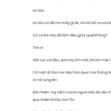
Lẽ nào…
Lẽ nào cô đã mơ thấy gì đó, rồi nói hết ra với 
Cô có khi nào đã làm điều gì kỳ quái không?
Trời ơi.
Văn Lạc cúi đầu, đưa tay ôm mặt, khuôn mặt đ
Cô mất rất lâu mới tiêu hóa được mớ thông tin
óc rối tung lên.
Đột nhiên, tay nắm cửa bị người nào đó vặn m
quả nhiên là Kiều Sơn Ôn.