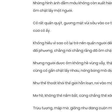
Những hình ảnh đẫm máu không còn xuất hiện 
ôm chặt lấy một người.
Cô rất quấn quýt, gương mặt vùi sâu vào cơ 
của cô ấy.
Không hiểu vì sao cô lại trở nên quấn người đ
đối phương, chẳng nói chẳng rằng đã ôm chặt 
Nhưng người được ôm không hề vùng vẫy, thậ
cùng cô gắn chặt lấy nhau, nóng bỏng mà dị
Như thể thoát khỏi thế giới hỗn loạn, rơi vào 
Mơ hồ, không thể nắm bắt, cũng chẳng thể xác
Trừu tượng, mập mờ, giống như đang cuộn m