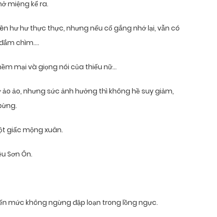
mở miệng kể ra.
ên hư hư thực thực, nhưng nếu cố gắng nhớ lại, vẫn có
ô đắm chìm….
 mềm mại và giọng nói của thiếu nữ…
ảo ảo, nhưng sức ảnh hưởng thì không hề suy giảm,
bừng.
ột giấc mộng xuân.
ều Sơn Ôn.
ch đến mức không ngừng đập loạn trong lồng ngực.