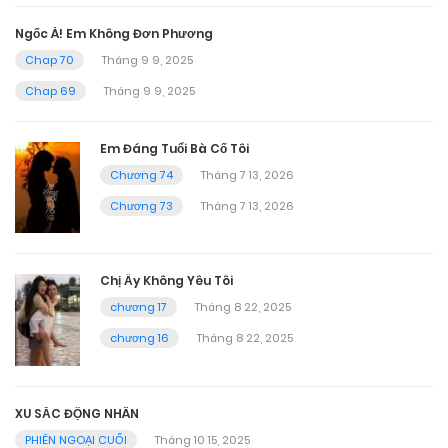
Ngốc À! Em Không Đơn Phương
Chap 70
Tháng 9 9, 2025
Chap 69
Tháng 9 9, 2025
Em Đáng Tuổi Bà Cố Tôi
Chương 74
Tháng 7 13, 2026
Chương 73
Tháng 7 13, 2026
Chị Ấy Không Yêu Tôi
chương 17
Tháng 8 22, 2025
chương 16
Tháng 8 22, 2025
XU SẮC ĐỘNG NHÂN
PHIÊN NGOẠI CUỐI
Tháng 10 15, 2025