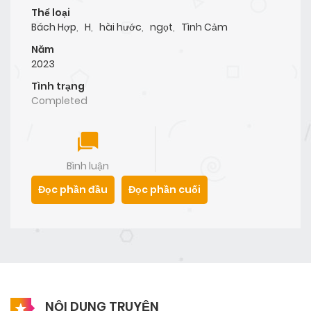
Thể loại
Bách Hợp
,
H
,
hài hước
,
ngọt
,
Tình Cảm
Năm
2023
Tình trạng
Completed
Bình luận
Đọc phần đầu
Đọc phần cuối
NỘI DUNG TRUYỆN