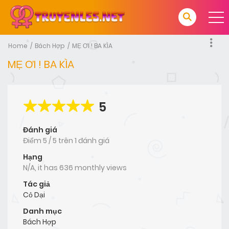
Home
Bách Hợp
MẸ ƠI ! BA KÌA
MẸ ƠI ! BA KÌA
5
Đánh giá
Điểm
5
/
5
trên
1 đánh giá
Hạng
N/A, it has 636 monthly views
Tác giả
Cỏ Dại
Danh mục
Bách Hợp