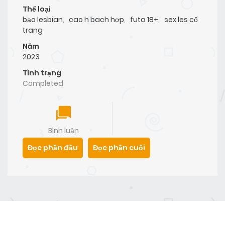
Thể loại
bạo lesbian
,
cao h bach hợp
,
futa 18+
,
sex les cố
trang
Năm
2023
Tình trạng
Completed
Bình luận
Đọc phần đầu
Đọc phần cuối