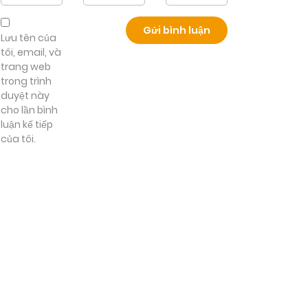
Lưu tên của
tôi, email, và
trang web
trong trình
duyệt này
cho lần bình
luận kế tiếp
của tôi.