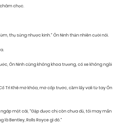
g châm chọc.
y, ừm, thụ sủng nhược kinh.” Ôn Ninh thản nhiên cười nói.
a.
trước, Ôn Ninh cũng không khoa trương, có xe không ngồi
Cố Trì Khê mở khóa, mở cốp trước, cầm lấy vali từ tay Ôn
u ngáp một cái, “Gặp được chị còn chưa đủ, tôi may mắn
g là Bentley, Rolls Royce gì đó.”