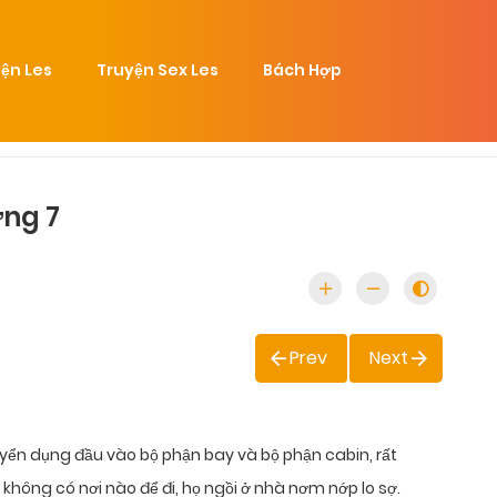
ện Les
Truyện Sex Les
Bách Hợp
ơng 7
Prev
Next
ển dụng đầu vào bộ phận bay và bộ phận cabin, rất
không có nơi nào để đi, họ ngồi ở nhà nơm nớp lo sợ.