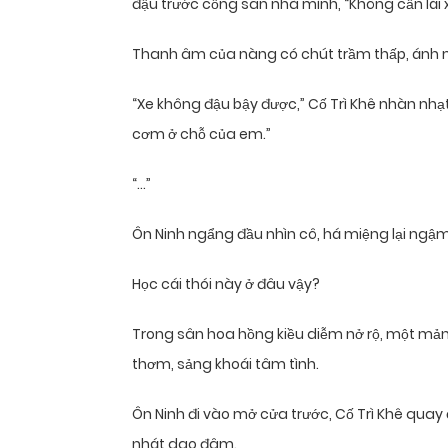
đậu trước cổng sân nhà mình, “Không cần lái xe
Thanh âm của nàng có chút trầm thấp, ánh m
“Xe không đậu bậy được,” Cố Trì Khê nhàn nhạt 
cơm ở chỗ của em.”
“…”
Ôn Ninh ngẩng đầu nhìn cô, há miệng lại ngậm 
Học cái thói này ở đâu vậy?
Trong sân hoa hồng kiều diễm nở rộ, một mản
thơm, sảng khoái tâm tình.
Ôn Ninh đi vào mở cửa trước, Cố Trì Khê quay
nhát dao đâm.