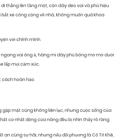
đi thẳng lên tầng một, còn dây đeo vai và phù hiệu
i bắt xe công cộng về nhà, không muốn quá khoa
uyện với chính mình.
i ngang vai óng ả, hàng mi dày phủ bóng mờ mờ dưới
e lấp mọi cảm xúc.
t cách hoàn hảo.
.
ng gặp mặt cũng không liên lạc, nhưng cuộc sống của
nhất cử nhất động của nàng đều bị nhìn thấy rõ ràng.
t an cùng sợ hãi, nhưng nếu đối phương là Cố Trì Khê,