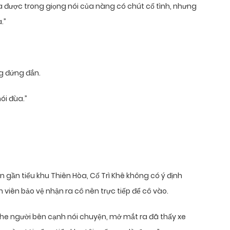
ra được trong giọng nói của nàng có chút cố tình, nhưng
.”
ng đứng đắn.
ói đùa.”
 gần tiểu khu Thiên Hòa, Cố Trì Khê không có ý định
n viên bảo vệ nhận ra cô nên trực tiếp để cô vào.
he người bên cạnh nói chuyện, mở mắt ra đã thấy xe