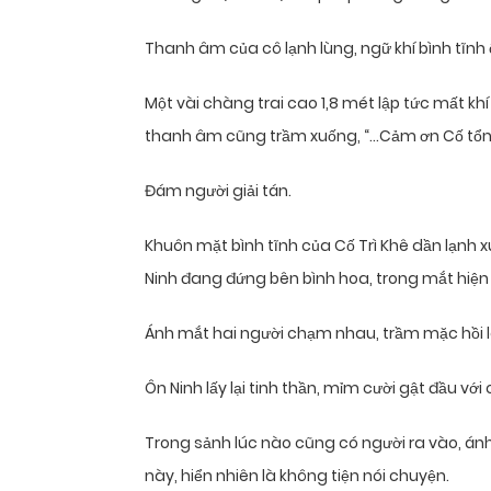
Thanh âm của cô lạnh lùng, ngữ khí bình tĩnh 
Một vài chàng trai cao 1,8 mét lập tức mất khí 
thanh âm cũng trầm xuống, “…Cảm ơn Cố tổn
Đám người giải tán.
Khuôn mặt bình tĩnh của Cố Trì Khê dần lạnh xu
Ninh đang đứng bên bình hoa, trong mắt hiện 
Ánh mắt hai người chạm nhau, trầm mặc hồi l
Ôn Ninh lấy lại tinh thần, mỉm cười gật đầu vớ
Trong sảnh lúc nào cũng có người ra vào, ánh 
này, hiển nhiên là không tiện nói chuyện.