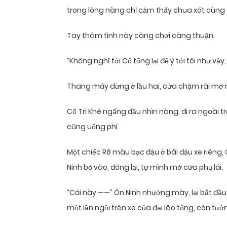
trong lòng nàng chỉ cảm thấy chua xót cùn
Tay thâm tình này càng chơi càng thuận.
“Không nghĩ tới Cố tổng lại để ý tới tôi như vậ
Thang máy dừng ở lầu hai, cửa chậm rãi mở r
Cố Trì Khê ngẩng đầu nhìn nàng, đi ra ngoài 
cũng uổng phí.
Một chiếc R8 màu bạc đậu ở bãi đậu xe riêng, 
Ninh bỏ vào, đóng lại, tự mình mở cửa phụ lái.
“Cái này ——” Ôn Ninh nhướng mày, lại bắt đầ
một lần ngồi trên xe của đại lão tổng, còn tưởn