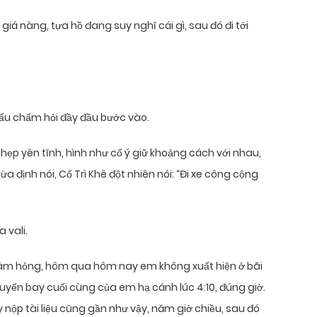
giá nàng, tựa hồ đang suy nghĩ cái gì, sau đó đi tới
ấu chấm hỏi đầy đầu bước vào.
hẹp yên tĩnh, hình như cố ý giữ khoảng cách với nhau,
định nói, Cố Trì Khê đột nhiên nói: “Đi xe công cộng
 vali.
đâm hỏng, hôm qua hôm nay em không xuất hiện ở bãi
huyến bay cuối cùng của em hạ cánh lúc 4:10, đúng giờ.
 nộp tài liệu cũng gần như vậy, năm giờ chiều, sau đó