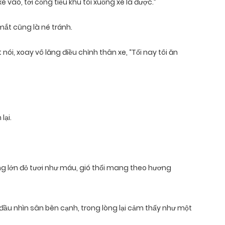
 vào, tới cổng tiểu khu tôi xuống xe là được.”
ắt cũng là né tránh.
nói, xoay vô lăng điều chỉnh thân xe, “Tối nay tôi ăn
lại.
g lớn đỏ tươi như máu, gió thổi mang theo hương
 đầu nhìn sân bên cạnh, trong lòng lại cảm thấy như một