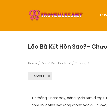
Truy
Lão Bà Kết Hôn Sao? - Chư
Home
Lão Bà Kết Hôn Sao?
Chương 7
Từ tháng 3 năm nay, công ty đã tạm dừng tuy
nhiều học viên học xong không vào được việc, 