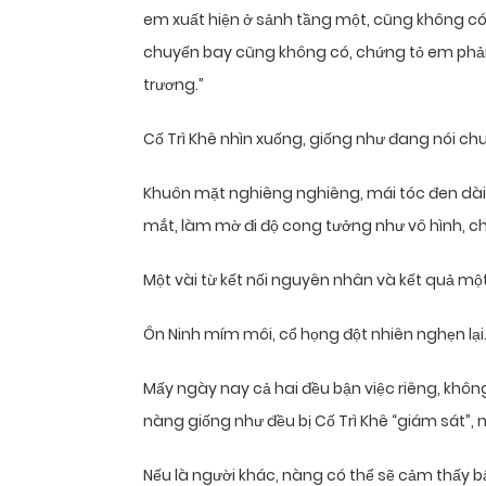
em xuất hiện ở sảnh tầng một, cũng không có 
chuyến bay cũng không có, chứng tỏ em phả
trương.”
Cố Trì Khê nhìn xuống, giống như đang nói ch
Khuôn mặt nghiêng nghiêng, mái tóc đen dà
mắt, làm mờ đi độ cong tưởng như vô hình, ch
Một vài từ kết nối nguyên nhân và kết quả mộ
Ôn Ninh mím môi, cổ họng đột nhiên nghẹn lại
Mấy ngày nay cả hai đều bận việc riêng, khô
nàng giống như đều bị Cố Trì Khê “giám sát”, 
Nếu là người khác, nàng có thể sẽ cảm thấy bấ