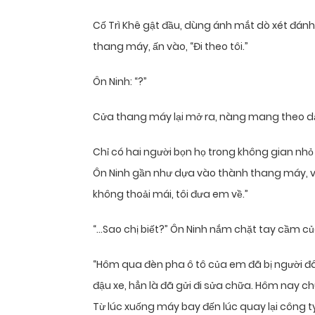
Cố Trì Khê gật đầu, dùng ánh mắt dò xét đánh 
thang máy, ấn vào, “Đi theo tôi.”
Ôn Ninh: “?”
Cửa thang máy lại mở ra, nàng mang theo d
Chỉ có hai người bọn họ trong không gian nhỏ 
Ôn Ninh gần như dựa vào thành thang máy, vừa 
không thoải mái, tôi đưa em về.”
“…Sao chị biết?” Ôn Ninh nắm chặt tay cầm của
“Hôm qua đèn pha ô tô của em đã bị người 
đậu xe, hẳn là đã gửi đi sửa chữa. Hôm nay c
Từ lúc xuống máy bay đến lúc quay lại công ty