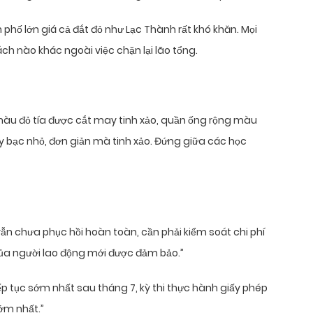
phố lớn giá cả đắt đỏ như Lạc Thành rất khó khăn. Mọi
ch nào khác ngoài việc chặn lại lão tổng.
màu đỏ tía được cắt may tinh xảo, quần ống rộng màu
y bạc nhỏ, đơn giản mà tinh xảo. Đứng giữa các học
vẫn chưa phục hồi hoàn toàn, cần phải kiểm soát chi phí
i của người lao động mới được đảm bảo.”
 tiếp tục sớm nhất sau tháng 7, kỳ thi thực hành giấy phép
ớm nhất.”