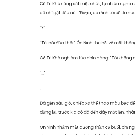
Cố Trì Khê sửng sốt một chút, tự nhiên nghe 
cô chỉ gật đầu nói: “Được, có rảnh tôi sẽ đi mua
“?”
“Tôi nói đùa thôi.” Ôn Ninh thu hồi vẻ mặt khô
Cố Trì Khê nghiêm túc nhìn nàng: “Tôi không n
“…”
.
Đã gần sáu giờ, chiếc xe thể thao màu bạc đến
dừng lại, trước kia cô đã đến đây một lần, nhâ
Ôn Ninh nhắm mắt dưỡng thần cả buổi, chỉ ng