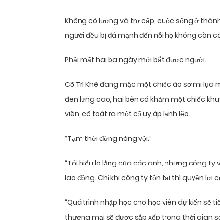
Không có lương và trợ cấp, cuộc sống ở thành 
người đều bị đá mạnh đến nỗi họ không còn cá
Phải mất hai ba ngày mới bắt được người.
Cố Trì Khê đang mặc một chiếc áo sơ mi lụa 
đen lưng cao, hai bên có khảm một chiếc khu
viên, cô toát ra một cổ uy áp lạnh lẽo.
“Tạm thời đừng nóng vội.”
“Tôi hiểu lo lắng của các anh, nhưng công ty 
lao động. Chỉ khi công ty tồn tại thì quyền lợ
“Quá trình nhập học cho học viên dự kiến ​​​​sẽ
thương mại sẽ được sắp xếp trong thời gian s