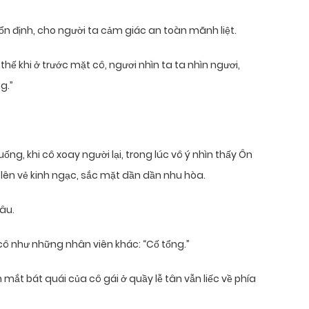
ổn định, cho người ta cảm giác an toàn mãnh liệt.
thế khi ở trước mặt cô, ngươi nhìn ta ta nhìn ngươi,
g.”
ống, khi cô xoay người lại, trong lúc vô ý nhìn thấy Ôn
lên vẻ kinh ngạc, sắc mặt dần dần nhu hòa.
âu.
i cô như những nhân viên khác: “Cố tổng.”
mắt bát quái của cô gái ở quầy lễ tân vẫn liếc về phía