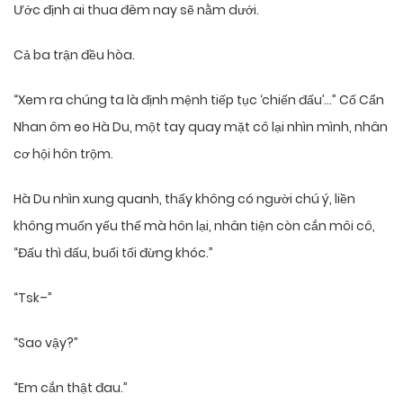
Ước định ai thua đêm nay sẽ nằm dưới.
Cả ba trận đều hòa.
“Xem ra chúng ta là định mệnh tiếp tục ‘chiến đấu’…” Cố Cẩn
Nhan ôm eo Hà Du, một tay quay mặt cô lại nhìn mình, nhân
cơ hội hôn trộm.
Hà Du nhìn xung quanh, thấy không có người chú ý, liền
không muốn yếu thế mà hôn lại, nhân tiện còn cắn môi cô,
“Đấu thì đấu, buổi tối đừng khóc.”
“Tsk–”
“Sao vậy?”
“Em cắn thật đau.”