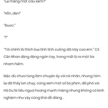
“Lại mắng một câu xem?”
“Hỗn, đản!”
“Được.”
“?”
“Tôi chính là thích loại tính tình cuồng dã này của em.” Cố
Cẩn Nhan động động ngón tay, trong mắt lộ ra một tia
nham hiểm.
Mặc dù chưa từng làm chuyện ấy với nữ nhân, nhưng tóm
lại đã thấy lợn chạy, cũng xem một số bộ phim, đối phó với
Hà Du là tiểu ngựa hoang mạnh miệng nhưng không có kinh
nghiệm như vậy cũng khá dễ dàng…