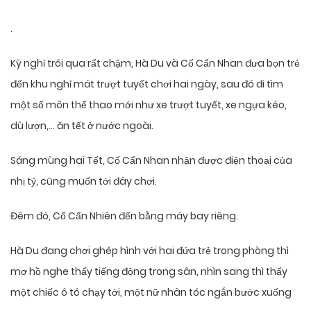
.
Kỳ nghỉ trôi qua rất chậm, Hà Du và Cố Cẩn Nhan đưa bọn trẻ
đến khu nghỉ mát trượt tuyết chơi hai ngày, sau đó đi tìm
một số môn thể thao mới như xe trượt tuyết, xe ngựa kéo,
dù lượn,… ăn tết ở nước ngoài.
Sáng mùng hai Tết, Cố Cẩn Nhan nhận được điện thoại của
nhị tỷ, cũng muốn tới đây chơi.
Đêm đó, Cố Cẩn Nhiên đến bằng máy bay riêng.
Hà Du đang chơi ghép hình với hai đứa trẻ trong phòng thì
mơ hồ nghe thấy tiếng động trong sân, nhìn sang thì thấy
một chiếc ô tô chạy tới, một nữ nhân tóc ngắn bước xuống