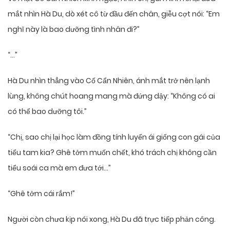
mắt nhìn Hà Du, dò xét cô từ đầu đến chân, giễu cợt nói: “Em
nghĩ này là bao dưỡng tình nhân đi?”
“…”
Hà Du nhìn thẳng vào Cố Cẩn Nhiên, ánh mắt trở nên lạnh
lùng, không chút hoang mang mà đứng dậy: “Không có ai
có thể bao dưỡng tôi.”
“Chị, sao chị lại học làm đồng tính luyến ái giống con gái của
tiểu tam kia? Ghê tởm muốn chết, khó trách chị không cần
tiểu soái ca mà em đưa tới…”
“Ghê tởm cái rắm!”
Người còn chưa kịp nói xong, Hà Du đã trực tiếp phản công.