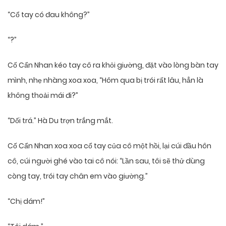
“Cổ tay có đau không?”
“?”
Cố Cẩn Nhan kéo tay cô ra khỏi giường, đặt vào lòng bàn tay
mình, nhẹ nhàng xoa xoa, “Hôm qua bị trói rất lâu, hẳn là
không thoải mái đi?”
“Dối trá.” Hà Du trợn trắng mắt.
Cố Cẩn Nhan xoa xoa cổ tay của cô một hồi, lại cúi đầu hôn
cô, cúi người ghé vào tai cô nói: “Lần sau, tôi sẽ thử dùng
còng tay, trói tay chân em vào giường.”
“Chị dám!”