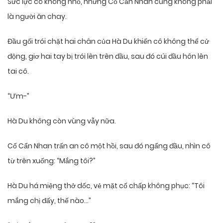
Sức lực cô không nhỏ, nhưng Cố Cẩn Nhan cũng không phải
là người ăn chay.
Đầu gối trói chặt hai chân của Hà Du khiến cô không thể cử
động, giơ hai tay bị trói lên trên đầu, sau đó cúi đầu hôn lên
tai cô.
“Ưm-”
Hà Du không còn vùng vẫy nữa.
Cố Cẩn Nhan trấn an cô một hồi, sau đó ngẩng đầu, nhìn cô
từ trên xuống: “Mắng tôi?”
Hà Du há miệng thở dốc, vẻ mặt cố chấp không phục: “Tôi
mắng chị đấy, thế nào…”