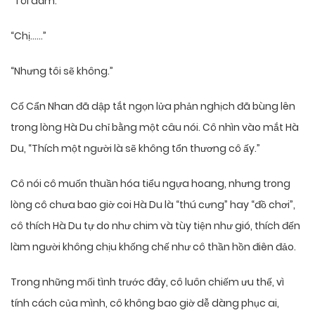
“Tôi dám.”
“Chị……”
“Nhưng tôi sẽ không.”
Cố Cẩn Nhan đã dập tắt ngọn lửa phản nghịch đã bùng lên
trong lòng Hà Du chỉ bằng một câu nói. Cô nhìn vào mắt Hà
Du, “Thích một người là sẽ không tổn thương cô ấy.”
Cô nói cô muốn thuần hóa tiểu ngựa hoang, nhưng trong
lòng cô chưa bao giờ coi Hà Du là “thú cưng” hay “đồ chơi”,
cô thích Hà Du tự do như chim và tùy tiện như gió, thích đến
làm người không chịu khống chế như cô thần hồn điên đảo.
Trong những mối tình trước đây, cô luôn chiếm ưu thế, vì
tính cách của mình, cô không bao giờ dễ dàng phục ai,