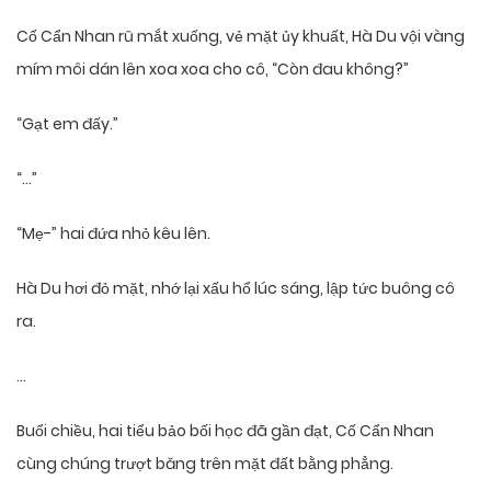
Cố Cẩn Nhan rũ mắt xuống, vẻ mặt ủy khuất, Hà Du vội vàng
mím môi dán lên xoa xoa cho cô, “Còn đau không?”
“Gạt em đấy.”
“…”
“Mẹ-” hai đứa nhỏ kêu lên.
Hà Du hơi đỏ mặt, nhớ lại xấu hổ lúc sáng, lập tức buông cô
ra.
…
Buổi chiều, hai tiểu bảo bối học đã gần đạt, Cố Cẩn Nhan
cùng chúng trượt băng trên mặt đất bằng phẳng.