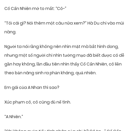
Cố Cẩn Nhiên mở to mắt: “Cô-”
“Tôi cái gì? Nói thêm một câu nữa xem?” Hà Du chỉ vào mũi
nàng.
Người ta nói rằng không nên nhìn mặt mà bắt hình dong,
nhưng một số người chỉ nhìn tướng mạo đã biết được có dễ
gần hay không, lần đầu tiên nhìn thấy Cố Cẩn Nhiên, cô liền
theo bản năng sinh ra phản kháng, quả nhiên.
Em gái của A Nhan thì sao?
Xúc phạm cô, cô cũng đủ nể tình.
“A Nhiên.”