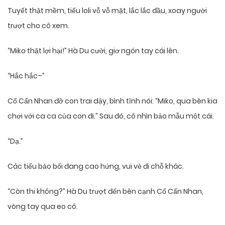
Tuyết thật mềm, tiểu loli vỗ vỗ mặt, lắc lắc đầu, xoay người
trượt cho cô xem.
“Miko thật lợi hại!” Hà Du cười, giơ ngón tay cái lên.
“Hắc hắc–”
Cố Cẩn Nhan đỡ con trai dậy, bình tĩnh nói: “Miko, qua bên kia
chơi với ca ca của con đi.” Sau đó, cô nhìn bảo mẫu một cái.
“Dạ.”
Các tiểu bảo bối đang cao hứng, vui vẻ đi chỗ khác.
“Còn thi không?” Hà Du trượt đến bên cạnh Cố Cẩn Nhan,
vòng tay qua eo cô.