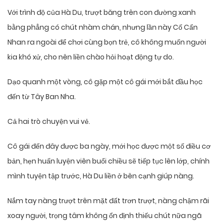
Với trình độ của Hà Du, trượt băng trên con đường xanh
bằng phẳng có chút nhàm chán, nhưng lần này Cố Cẩn
Nhan ra ngoài để chơi cùng bọn trẻ, cô không muốn người
kia khó xử, cho nên liền chào hỏi hoạt động tự do.
Dạo quanh một vòng, cô gặp một cô gái mới bắt đầu học
đến từ Tây Ban Nha.
Cả hai trò chuyện vui vẻ.
Cô gái đến đây được ba ngày, mới học được một số điều cơ
bản, hẹn huấn luyện viên buổi chiều sẽ tiếp tục lên lớp, chính
mình tuyện tập trước, Hà Du liền ở bên cạnh giúp nàng.
Nắm tay nàng trượt trên mặt đất trơn trượt, nàng chậm rãi
xoay người, trọng tâm không ổn định thiếu chút nữa ngã