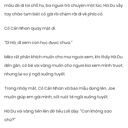
màu đỏ đi tới chỗ họ, ba người trò chuyện một lúc, Hà Du vẫy
tay chào tạm biệt cô gái rồi chậm rãi đi về phía cô.
Cố Cẩn Nhan quay mặt đi.
“Dì Hà, dì xem con học được chưa.”
Miko rất phấn khích muốn cho mọi người xem, khi thấy Hà Du
đến gần, cô bé vội vàng muốn cho người kia xem mình trượt,
nhưng lại sơ ý ngã xuống tuyết.
Trong nháy mắt, Cố Cẩn Nhan và bảo mẫu đứng lên, Joe
muốn giúp em gái mình, sốt ruột té ngồi xuống tuyết.
Hà Du vội vàng tiến lên đỡ tiểu Loli dậy: “Con không sao
chứ?”