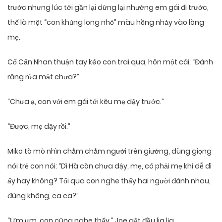
trước nhưng lúc tới gần lại dừng lại nhường em gái đi trước,
thế là một “con khủng long nhỏ” màu hồng nhảy vào lòng
mẹ.
Cố Cẩn Nhan thuận tay kéo con trai qua, hôn một cái, “Đánh
răng rửa mặt chưa?”
“Chưa ạ, con với em gái tới kêu mẹ dậy trước.”
“Được, mẹ dậy rồi.”
Miko tò mò nhìn chằm chằm người trên giường, dùng giọng
nói trẻ con nói: “Dì Hà còn chưa dậy, mẹ, có phải mẹ khi dễ dì
ấy hay không? Tối qua con nghe thấy hai người đánh nhau,
đúng không, ca ca?”
“Ưm ưm, con cũng nghe thấy.” Joe gật đầu lia lịa.