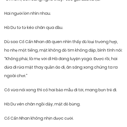
Hai người lớn nhìn nhau.
Hà Du từ từ kéo chăn qua đầu.
Dù sao Cố Cẩn Nhan đã quen nhìn thấy đủ loại trường hợp,
ho nhẹ một tiếng, mặt không đỏ tim không đập, bình tĩnh nói:
“Không phải, là mẹ với dì Hà đang luyện yoga. Được rồi, hai
đứa đi rửa mặt thay quần áo đi, ăn sáng xong chúng ta ra
ngoài chơi.”
Cô vừa nói xong thì có hai bảo mẫu đi tới, mang bọn trẻ đi.
Hà Du vén chăn ngồi dậy, mặt đỏ bừng.
Cố Cẩn Nhan không nhịn được cười.