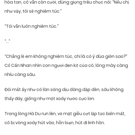
hòa tan, cô vẫn còn cười, dùng giọng trêu chọc nói: “Nếu chị
như vậy, tôi sẽ nghiêm túc.”
“Tôi vẫn luôn nghiêm túc.”
“…”
“Chẳng lẽ em không nghiêm túc, chỉ là có ý đùa giỡn sao?”
Cố Cẩn Nhan nhìn con ngươi đen kịt của cô, lông mày càng
nhíu càng sâu.
Đôi mắt ấy như có làn sóng dịu dàng dập dền, sâu không
thấy đáy, giống như một xoáy nước cực lớn.
Trong lòng Hà Du run lên, vẻ mặt giễu cợt lập tức biến mất,
cô bị vòng xoáy hút vào, hỗn loạn, hút đi linh hồn.