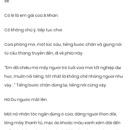
xe.
Có lẽ là em gái của A Nhan.
Cô không chú ý, tiếp tục chơi.
Cửa phòng mở, một lúc sau, tiếng bước chân và giọng nói
từ cầu thang truyền đến, đi về phía này.
“Em đã chiêu mộ mấy người trẻ tuổi vừa mới tốt nghiệp đại
học, muốn nổi tiếng, tốt nhất là khống chế những người như
vậy…” Tiếng bước chân dừng lại, tiếng nói cũng vậy.
Hà Du ngước mắt lên.
Một nữ nhân tóc ngắn đứng ở cửa, dáng người thon dài,
lông mày thanh tú, mặc áo khoác màu xanh xám dài đến