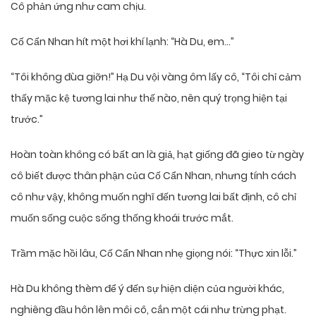
Cô phản ứng như cam chịu.
Cố Cẩn Nhan hít một hơi khí lạnh: “Hà Du, em…”
“Tôi không đùa giỡn!” Hạ Du vội vàng ôm lấy cô, “Tôi chỉ cảm
thấy mặc kệ tương lai như thế nào, nên quý trọng hiện tại
trước.”
Hoàn toàn không có bất an là giả, hạt giống đã gieo từ ngày
cô biết được thân phận của Cố Cẩn Nhan, nhưng tính cách
cô như vậy, không muốn nghĩ đến tương lai bất định, cô chỉ
muốn sống cuộc sống thống khoái trước mắt.
Trầm mặc hồi lâu, Cố Cẩn Nhan nhẹ giọng nói: “Thực xin lỗi.”
Hà Du không thèm để ý đến sự hiện diện của người khác,
nghiêng đầu hôn lên môi cô, cắn một cái như trừng phạt.