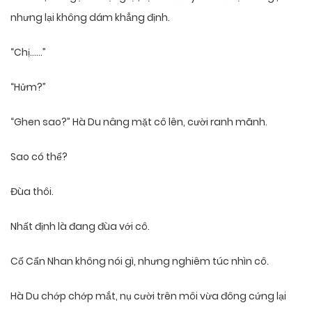
nhưng lại không dám khẳng định.
“Chị……”
“Hửm?”
“Ghen sao?” Hà Du nâng mặt cô lên, cười ranh mãnh.
Sao có thể?
Đùa thôi.
Nhất định là đang đùa với cô.
Cố Cẩn Nhan không nói gì, nhưng nghiêm túc nhìn cô.
Hà Du chớp chớp mắt, nụ cười trên môi vừa đông cứng lại