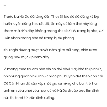
…
Trước kia Hà Du đã từng đến Thụy Sĩ, lúc đó đã đăng ký lớp
huấn luyện riêng, học rất tốt, lần này cô lâm thời nảy lòng
tham mà đến đây, không mang theo bất kỳ trang bị nào, Cố
Cẩn Nhan mang cho cô trang bị dự phòng.
Khu nghỉ dưỡng trượt tuyết nằm giữa núi rừng, nhìn từ xa
giống như một lớp kem dày.
Vì mang theo trẻ em nên chỉ có thể chơi ở độ khó thấp nhất,
nhìn xung quanh hầu như chỉ có phụ huynh dắt theo con cái.
Cố Cẩn Nhan đã sắp xếp một gia sư riêng cho bọn trẻ, hai
anh em vừa chơi vừa học, cô và Hà Du đi cáp treo lên đỉnh
núi, thi trượt từ trên đỉnh xuống.