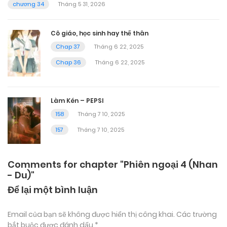
chương 34
Tháng 5 31, 2026
Cô giáo, học sinh hay thế thân
Chap 37
Tháng 6 22, 2025
Chap 36
Tháng 6 22, 2025
Làm Kén – PEPSI
158
Tháng 7 10, 2025
157
Tháng 7 10, 2025
Comments for chapter "Phiên ngoại 4 (Nhan
- Du)"
Để lại một bình luận
Email của bạn sẽ không được hiển thị công khai.
Các trường
bắt buộc được đánh dấu
*