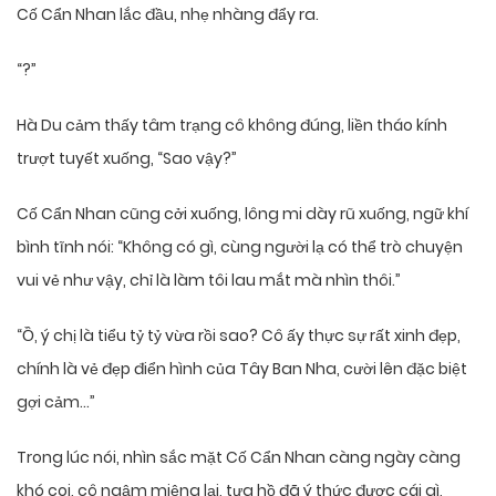
Cố Cẩn Nhan lắc đầu, nhẹ nhàng đẩy ra.
“?”
Hà Du cảm thấy tâm trạng cô không đúng, liền tháo kính
trượt tuyết xuống, “Sao vậy?”
Cố Cẩn Nhan cũng cởi xuống, lông mi dày rũ xuống, ngữ khí
bình tĩnh nói: “Không có gì, cùng người lạ có thể trò chuyện
vui vẻ như vậy, chỉ là làm tôi lau mắt mà nhìn thôi.”
“Ồ, ý chị là tiểu tỷ tỷ vừa rồi sao? Cô ấy thực sự rất xinh đẹp,
chính là vẻ đẹp điển hình của Tây Ban Nha, cười lên đặc biệt
gợi cảm…”
Trong lúc nói, nhìn sắc mặt Cố Cẩn Nhan càng ngày càng
khó coi, cô ngậm miệng lại, tựa hồ đã ý thức được cái gì,