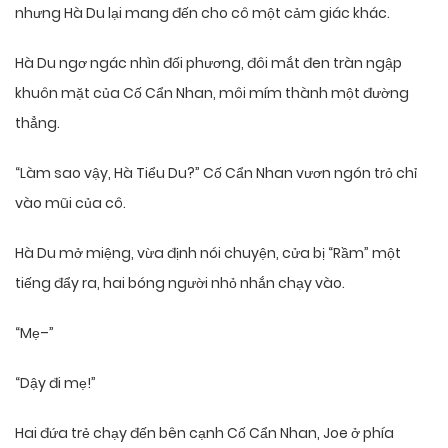
nhưng Hà Du lại mang đến cho cô một cảm giác khác.
Hà Du ngơ ngác nhìn đối phương, đôi mắt đen tràn ngập
khuôn mặt của Cố Cẩn Nhan, môi mím thành một đường
thẳng.
“Làm sao vậy, Hà Tiểu Du?” Cố Cẩn Nhan vươn ngón trỏ chỉ
vào mũi của cô.
Hà Du mở miệng, vừa định nói chuyện, cửa bị “Rầm” một
tiếng đẩy ra, hai bóng người nhỏ nhắn chạy vào.
“Mẹ–”
“Dậy đi mẹ!”
Hai đứa trẻ chạy đến bên cạnh Cố Cẩn Nhan, Joe ở phía