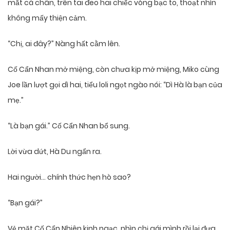
mắt cá chân, trên tai đeo hai chiếc vòng bạc to, thoạt nhìn
không mấy thiện cảm.
“Chị, ai đây?” Nàng hất cằm lên.
Cố Cẩn Nhan mở miệng, còn chưa kịp mở miệng, Miko cùng
Joe lần lượt gọi dì hai, tiểu loli ngọt ngào nói: “Dì Hà là bạn của
mẹ.”
“Là bạn gái.” Cố Cẩn Nhan bổ sung.
Lời vừa dứt, Hà Du ngẩn ra.
Hai người… chính thức hẹn hò sao?
“Bạn gái?”
Vẻ mặt Cố Cẩn Nhiên kinh ngạc, nhìn chị gái mình rồi lại đưa