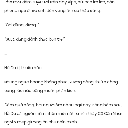
Vào một đêm tuyết rơi trên dãy Alps, núi non im lìm, căn
phòng ngủ được ánh đèn vàng ấm áp thắp sáng.
“Chị đừng, đừng-”
“Suỵt, đừng đánh thức bọn trẻ.”
…
Hà Du bị thuần hóa.
Nhưng ngựa hoang không phục, xương càng thuần càng
cứng, lúc nào cũng muốn phản kích.
Đêm quá nóng, hai người ôm nhau ngủ say, sáng hôm sau,
Hà Du cả người mềm nhũn mở mắt ra, liền thấy Cố Cẩn Nhan
ngồi ở mép giường ôn nhu nhìn mình.