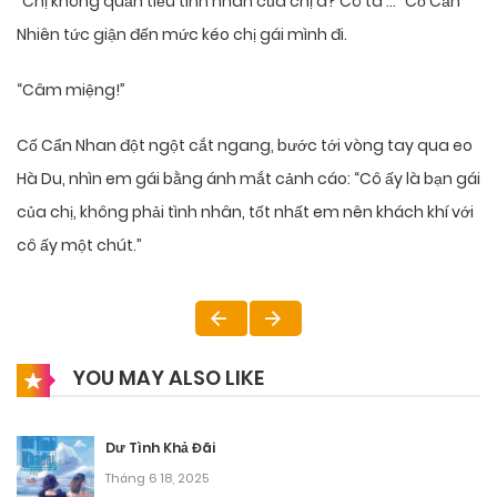
“Chị không quản tiểu tình nhân của chị à? Cô ta …” Cố Cẩn
Nhiên tức giận đến mức kéo chị gái mình đi.
“Câm miệng!”
Cố Cẩn Nhan đột ngột cắt ngang, bước tới vòng tay qua eo
Hà Du, nhìn em gái bằng ánh mắt cảnh cáo: “Cô ấy là bạn gái
của chị, không phải tình nhân, tốt nhất em nên khách khí với
cô ấy một chút.”
YOU MAY ALSO LIKE
Dư Tình Khả Đãi
Tháng 6 18, 2025