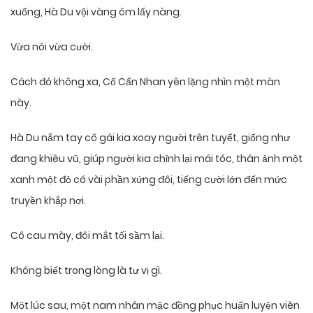
xuống, Hà Du vội vàng ôm lấy nàng.
Vừa nói vừa cười.
Cách đó không xa, Cố Cẩn Nhan yên lặng nhìn một màn
này.
Hà Du nắm tay cô gái kia xoay người trên tuyết, giống như
đang khiêu vũ, giúp người kia chỉnh lại mái tóc, thân ảnh một
xanh một đỏ có vài phần xứng đôi, tiếng cười lớn đến mức
truyền khắp nơi.
Cô cau mày, đôi mắt tối sầm lại.
Không biết trong lòng là tư vị gì.
Một lúc sau, một nam nhân mặc đồng phục huấn luyện viên