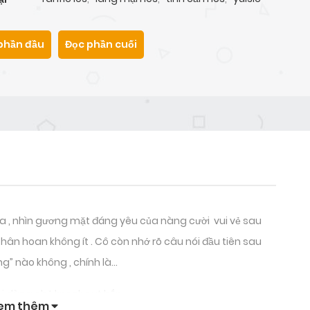
phần đầu
Đọc phần cuối
ca , nhìn gương mặt đáng yêu của nàng cười vui vẻ sau
ân hoan không ít . Cô còn nhớ rõ câu nói đầu tiên sau
g” nào không , chính là…
ại dùng chỏ knock out hắn .
em thêm