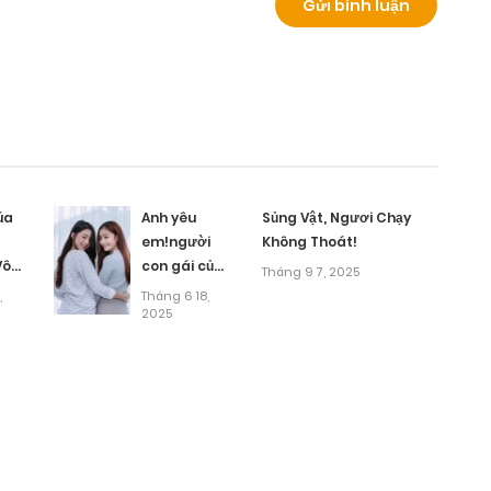
 kỹ lưỡng hahaha ^^=
úa
Anh yêu
Sủng Vật, Ngươi Chạy
em!người
Không Thoát!
Vô
con gái của
Tháng 9 7, 2025
đời anh
,
Tháng 6 18,
2025