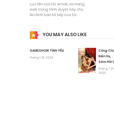
Lưu tên của tôi, email, và trang
– Nhưng không sao Yul sẽ cực lực “bảo tồn” em
web trong trình duyệt này cho
lần bình luận kế tiếp của tôi.
YOU MAY ALSO LIKE
GAMESHOW TÌNH YÊU
Công Ch
Điện Hạ,
Tháng 1 25, 2026
Sám Hối 
Dụng
Tháng 7 27
2025