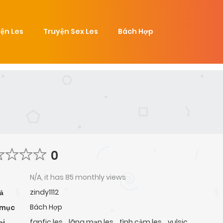
ện Les
Truyện Sex Les
Bách Hợp
0
N/A, it has 85 monthly views
zindy1112
ả
Bách Hợp
 mục
fanfic les
,
lãng mạn les
,
tình cảm les
,
yulsic
ại