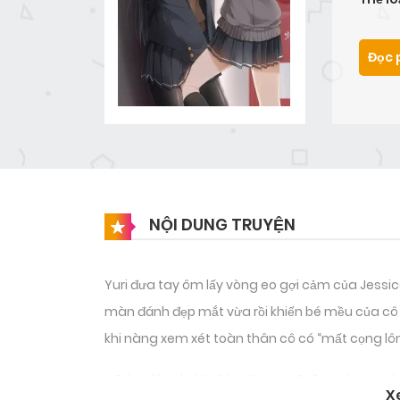
Đọc 
NỘI DUNG TRUYỆN
Yuri đưa tay ôm lấy vòng eo gợi cảm của Jessi
màn đánh đẹp mắt vừa rồi khiến bé mều của cô h
khi nàng xem xét toàn thân cô có “mất cọng lôn
– Đáng lý Yul phải đá một cước 3 tầng chứ sao l
X