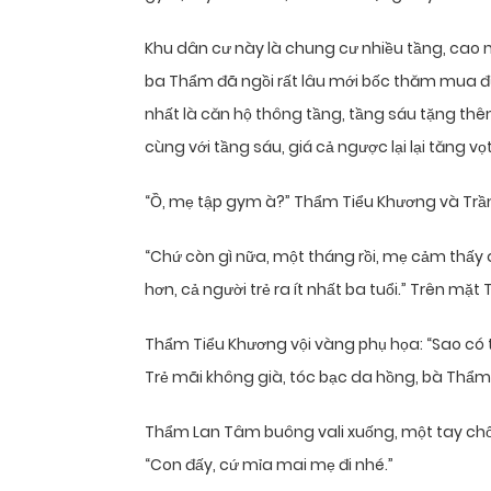
Khu dân cư này là chung cư nhiều tầng, cao 
ba Thẩm đã ngồi rất lâu mới bốc thăm mua đư
nhất là căn hộ thông tầng, tầng sáu tặng th
cùng với tầng sáu, giá cả ngược lại lại tăng vọt
“Ồ, mẹ tập gym à?” Thẩm Tiểu Khương và Trần
“Chứ còn gì nữa, một tháng rồi, mẹ cảm thấy 
hơn, cả người trẻ ra ít nhất ba tuổi.” Trên mặt
Thẩm Tiểu Khương vội vàng phụ họa: “Sao có thể
Trẻ mãi không già, tóc bạc da hồng, bà Thẩm 
Thẩm Lan Tâm buông vali xuống, một tay ch
“Con đấy, cứ mỉa mai mẹ đi nhé.”