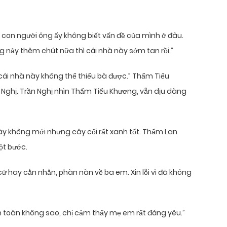
con người ông ấy không biết vấn đề của mình ở đâu.
 nảy thêm chút nữa thì cái nhà này sớm tan rồi.”
, cái nhà này không thể thiếu bà được.” Thẩm Tiểu
 Nghị. Trần Nghị nhìn Thẩm Tiểu Khương, vẫn dịu dàng
ày không mới nhưng cây cối rất xanh tốt. Thẩm Lan
ột bước.
 cứ hay cằn nhằn, phàn nàn về ba em. Xin lỗi vì đã không
àn toàn không sao, chị cảm thấy mẹ em rất đáng yêu.”