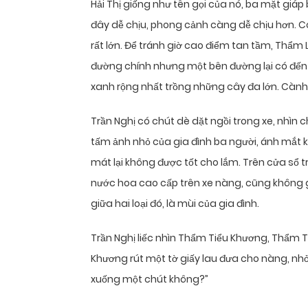
Hải Thị giống như tên gọi của nó, ba mặt giáp 
đây dễ chịu, phong cảnh càng dễ chịu hơn. C
rất lớn. Để tránh giờ cao điểm tan tầm, Thẩ
đường chính nhưng một bên đường lại có đến 
xanh rộng nhất trồng những cây đa lớn. Cành lá
Trần Nghị có chút dè dặt ngồi trong xe, nhìn
tấm ảnh nhỏ của gia đình ba người, ánh mắt 
mát lại không được tốt cho lắm. Trên cửa sổ 
nước hoa cao cấp trên xe nàng, cũng không g
giữa hai loại đó, là mùi của gia đình.
Trần Nghị liếc nhìn Thẩm Tiểu Khương, Thẩm 
Khương rút một tờ giấy lau đưa cho nàng, nhỏ
xuống một chút không?”