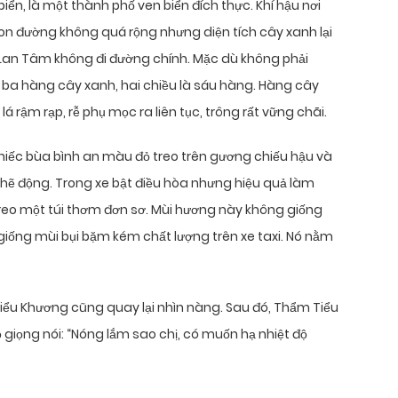
biển, là một thành phố ven biển đích thực. Khí hậu nơi
on đường không quá rộng nhưng diện tích cây xanh lại
m Lan Tâm không đi đường chính. Mặc dù không phải
ba hàng cây xanh, hai chiều là sáu hàng. Hàng cây
 rậm rạp, rễ phụ mọc ra liên tục, trông rất vững chãi.
 chiếc bùa bình an màu đỏ treo trên gương chiếu hậu và
khẽ động. Trong xe bật điều hòa nhưng hiệu quả làm
treo một túi thơm đơn sơ. Mùi hương này không giống
iống mùi bụi bặm kém chất lượng trên xe taxi. Nó nằm
Tiểu Khương cũng quay lại nhìn nàng. Sau đó, Thẩm Tiểu
 giọng nói: “Nóng lắm sao chị, có muốn hạ nhiệt độ