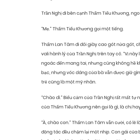
Trần Nghị đi bên cạnh Thẩm Tiểu Khương, ngo
“Mẹ.” Thẩm Tiểu Khương gọi một tiếng.
Thẩm Lan Tâm đi đôi giày cao gót nửa gót, 
vali hành lý của Trần Nghị trên tay cô. “Vị n
ngoác đến mang tai, nhưng cũng không hề khó
bạc, nhưng vóc dáng của bà vẫn được giữ gìn r
trẻ cũng là một mỹ nhân.
“Chào dì.” Biểu cảm của Trần Nghị rất mất tự
của Thẩm Tiểu Khương nên gọi là gì, là chị hay 
“À, chào con.” Thẩm Lan Tâm vẫn cười, có lẽ là
động tác đều chậm lại một nhịp. Con gái của 