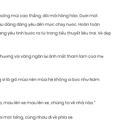
, sống mũi cao thẳng, đôi môi hồng hào. Dưới một
 dịu dàng đáng yêu đến mức chảy nước. Hoàn toàn
yêu tinh bước ra từ trong tiểu thuyết liêu trai. Vẻ đẹp
 Khương vội vàng ngăn lại ánh mắt tham lam của mẹ
 vì là gió mùa nên mùa hè không oi bức như Nam
a, mau lên xe mau lên xe, chúng ta về nhà nào.”
 một tiếng, cùng nhau đi về phía xe.