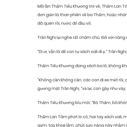
Mỗi lần Thẩm Tiểu Khương trở về, Thẩm Lan T
đơn giản là than phiền về ba Thẩm, hoặc nh
đã quen rồi, nước đổ đầu vịt.
Trần Nghị lại nghe rất chăm chú. Đối với nàng 
“Dì ơi, vẫn là để con tự xách vali đi ạ.” Trần N
Thẩm Tiểu Khương đang xách ba lô, không khỏ
“Không cần không cần, các con đi xe mệt rồi,
gương mặt Trần Nghị, “vả lại, con gầy như vậy
Thẩm Tiểu Khương bĩu môi: “Bà Thẩm, bà không 
Thẩm Lan Tâm phớt lờ cô, hai tay xách vali, m
gym, tay khỏe lắm, chút sức nặng này nhằm n