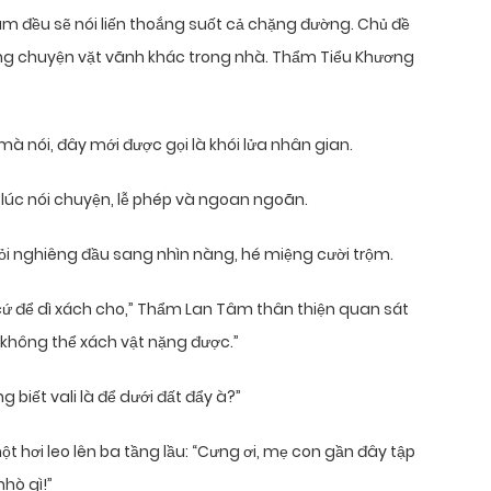
âm đều sẽ nói liến thoắng suốt cả chặng đường. Chủ đề
ững chuyện vặt vãnh khác trong nhà. Thẩm Tiểu Khương
mà nói, đây mới được gọi là khói lửa nhân gian.
ghị lúc nói chuyện, lễ phép và ngoan ngoãn.
i nghiêng đầu sang nhìn nàng, hé miệng cười trộm.
 cứ để dì xách cho,” Thẩm Lan Tâm thân thiện quan sát
, không thể xách vật nặng được.”
biết vali là để dưới đất đẩy à?”
ột hơi leo lên ba tầng lầu: “Cưng ơi, mẹ con gần đây tập
hò gì!”