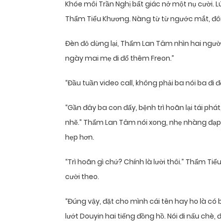
Khóe môi Trần Nghị bất giác nở một nụ cười. 
Thẩm Tiểu Khương. Nàng từ từ ngước mắt, đôi m
Đèn đỏ dừng lại, Thẩm Lan Tâm nhìn hai người 
ngày mai mẹ đi đổ thêm Freon.”
“Đầu tuần video call, không phải ba nói ba đi 
“Gần đây ba con đấy, bệnh trì hoãn lại tái phát
nhẽ.” Thẩm Lan Tâm nói xong, nhẹ nhàng đạp 
hẹp hơn.
“Trì hoãn gì chứ? Chính là lười thôi.” Thẩm T
cười theo.
“Đúng vậy, đặt cho mình cái tên hay ho là có b
lướt Douyin hai tiếng đồng hồ. Nói đi nấu chè,