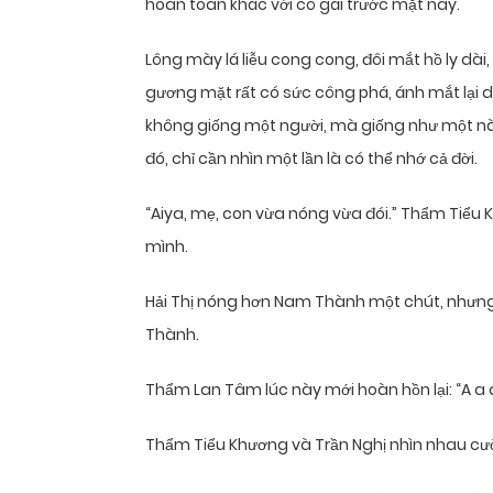
hoàn toàn khác với cô gái trước mặt này.
Lông mày lá liễu cong cong, đôi mắt hồ ly dài
gương mặt rất có sức công phá, ánh mắt lại
không giống một người, mà giống như một nàng 
đó, chỉ cần nhìn một lần là có thể nhớ cả đời.
“Aiya, mẹ, con vừa nóng vừa đói.” Thẩm Tiểu
mình.
Hải Thị nóng hơn Nam Thành một chút, nhưng
Thành.
Thẩm Lan Tâm lúc này mới hoàn hồn lại: “A a 
Thẩm Tiểu Khương và Trần Nghị nhìn nhau cười