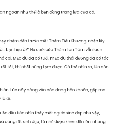
an ngoãn như thể là bạn đồng trang lứa của cô.
chạy chậm đến trước mặt Thẩm Tiểu Khương, nhận lấy
ày là… bạn học à?” Nụ cười của Thẩm Lan Tâm vẫn luôn
 coi. Mặc dù đã có tuổi, mặc dù thái dương đã có tóc
ất tốt, khí chất cũng tạm được. Có thể nhìn ra, lúc còn
 nhiên. Lúc nãy nàng vẫn còn đang băn khoăn, gặp mẹ
là dì.
 lần đầu tiên nhìn thấy một người xinh đẹp như vậy,
bà cũng rất xinh đẹp, từ nhỏ được khen đến lớn, nhưng