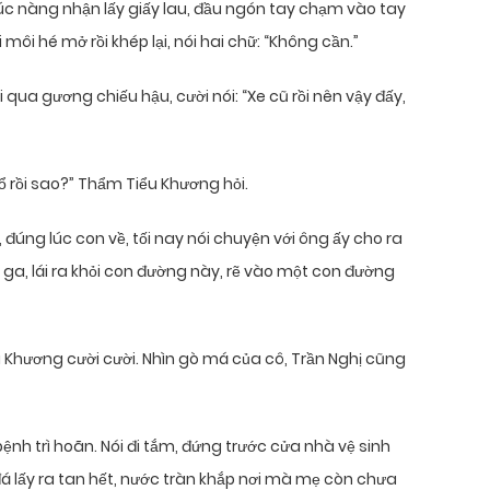
Lúc nàng nhận lấy giấy lau, đầu ngón tay chạm vào tay
ôi hé mở rồi khép lại, nói hai chữ: “Không cần.”
qua gương chiếu hậu, cười nói: “Xe cũ rồi nên vậy đấy,
đổ rồi sao?” Thẩm Tiểu Khương hỏi.
, đúng lúc con về, tối nay nói chuyện với ông ấy cho ra
ga, lái ra khỏi con đường này, rẽ vào một con đường
iểu Khương cười cười. Nhìn gò má của cô, Trần Nghị cũng
ệnh trì hoãn. Nói đi tắm, đứng trước cửa nhà vệ sinh
 đá lấy ra tan hết, nước tràn khắp nơi mà mẹ còn chưa