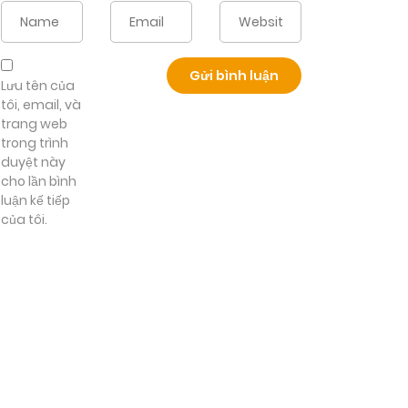
Lưu tên của
tôi, email, và
trang web
trong trình
duyệt này
cho lần bình
luận kế tiếp
của tôi.