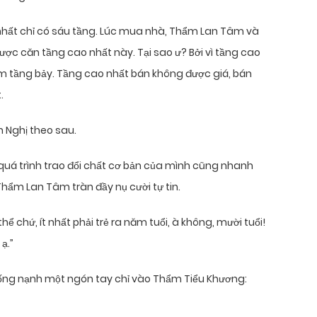
nhất chỉ có sáu tầng. Lúc mua nhà, Thẩm Lan Tâm và
ợc căn tầng cao nhất này. Tại sao ư? Bởi vì tầng cao
êm tầng bảy. Tầng cao nhất bán không được giá, bán
.
 Nghị theo sau.
quá trình trao đổi chất cơ bản của mình cũng nhanh
 Thẩm Lan Tâm tràn đầy nụ cười tự tin.
 chứ, ít nhất phải trẻ ra năm tuổi, à không, mười tuổi!
ạ.”
ống nạnh một ngón tay chỉ vào Thẩm Tiểu Khương: