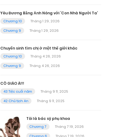
Yêu Đương Bằng Ảnh Nóng với ‘Con Nhà Người Ta’
Chương 10
Tháng 1 29, 2026
Chương 9
Tháng 1 29, 2026
Chuyển sinh tìm chị ở một thế giới khác
Chương 10
Tháng 4 26, 2026
Chương 9
Tháng 4 26, 2026
CÔ GIÁO À!!!
43 Tiệc cuối năm
Tháng 9 11, 2025
42 Chủ tịch An
Tháng 9 11, 2025
Tôi là bác sỹ phụ khoa
Chương 7
Tháng 7 19, 2026
Chương 6
Tháng 7 19, 2026