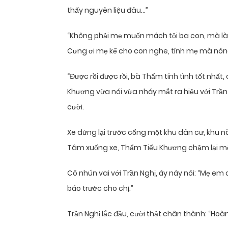
thấy nguyên liệu đâu…”
“Không phải mẹ muốn mách tội ba con, mà là 
Cưng ơi mẹ kể cho con nghe, tính mẹ mà nóng
“Được rồi được rồi, bà Thẩm tính tình tốt nhất
Khương vừa nói vừa nháy mắt ra hiệu với Trần
cười.
Xe dừng lại trước cổng một khu dân cư, khu n
Tâm xuống xe, Thẩm Tiểu Khương chậm lại m
Cô nhún vai với Trần Nghị, áy náy nói: “Mẹ em
báo trước cho chị.”
Trần Nghị lắc đầu, cười thật chân thành: “Ho