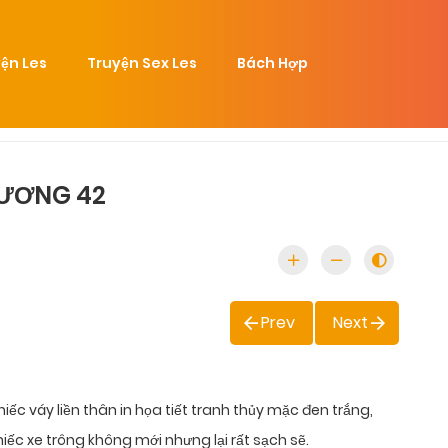
ện Les
Truyện Sex Les
Bách Hợp
HƯƠNG 42
Prev
Next
ếc váy liền thân in họa tiết tranh thủy mặc đen trắng,
ếc xe trông không mới nhưng lại rất sạch sẽ.