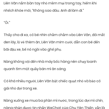
Liên Vãn nắm bàn tay nhỏ mềm mại trong tay, hiếm khi
nhếch khóe môi, “Không sao đâu. Anh đi làm đi.”
“Ôi.”
Thấy cha đi xa, cô bé nhìn chằm chằm vào Liên Vãn, đôi mắt
đen láy, lộ vẻ thèm ăn, Liên Vãn mỉm cười, dẫn con bé đến
bãi đậu xe, bế nó ngồi vào ghế phụ.
Nàng không vội đến nhà máy bốc hàng nên chạy loanh
quanh tìm một quầy bán mì ăn sáng.
Có khá nhiều người, Liên Vãn bật chiếc quạt nhỏ và bảo cô
gái nhỏ đợi trong xe.
Nàng xuống xe mua ba phần mì nước, trong lúc đợi mì chín,
nàng nhận được tin nhắn WeChat của Chu Yên Thiển, vẫn là