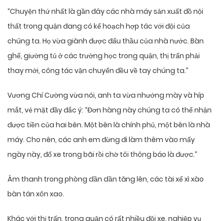
“Chuyện thứ nhất là gần đây các nhà máy sản xuất đồ nội
thất trong quận đang có kế hoạch hợp tác với đội của
chúng ta. Họ vừa giành được đấu thầu của nhà nước. Bàn
ghế, giường tủ ở các trường học trong quận, thị trấn phải
thay mới, công tác vận chuyển đều về tay chúng ta.”
Vương Chí Cường vừa nói, anh ta vừa nhướng mày và híp
mắt, vẻ mặt đầy đắc ý: “Đơn hàng này chúng ta có thể nhận
được tiền của hai bên. Một bên là chính phủ, một bên là nhà
máy. Cho nên, các anh em đừng đi làm thêm vào mấy
ngày này, đổ xe trong bãi rồi chờ tôi thông báo là được.”
Âm thanh trong phòng dần dần tăng lên, các tài xế xì xào
bàn tán xôn xao.
Khác với thị trấn, trong quận có rất nhiều đội xe, nghiệp vụ