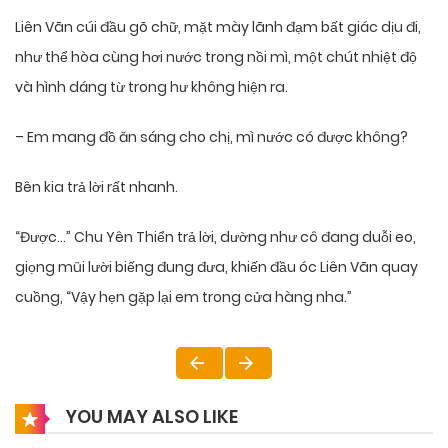
Liên Vãn cúi đầu gõ chữ, mặt mày lãnh đạm bất giác dịu đi,
như thể hòa cùng hơi nước trong nồi mì, một chút nhiệt độ
và hình dáng từ trong hư không hiện ra.
– Em mang đồ ăn sáng cho chị, mì nước có được không?
Bên kia trả lời rất nhanh.
“Được…” Chu Yên Thiển trả lời, dường như cô đang duỗi eo,
giọng mũi lười biếng đung đưa, khiến đầu óc Liên Vãn quay
cuồng, “Vậy hẹn gặp lại em trong cửa hàng nha.”
YOU MAY ALSO LIKE