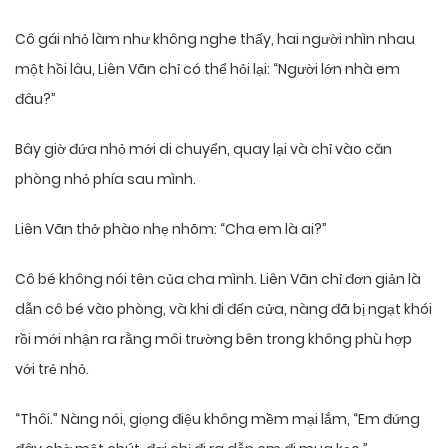
Cô gái nhỏ làm như không nghe thấy, hai người nhìn nhau
một hồi lâu, Liên Vãn chỉ có thể hỏi lại: “Người lớn nhà em
đâu?”
Bây giờ đứa nhỏ mới di chuyển, quay lại và chỉ vào căn
phòng nhỏ phía sau mình.
Liên Vãn thở phào nhẹ nhõm: “Cha em là ai?”
Cô bé không nói tên của cha mình. Liên Vãn chỉ đơn giản là
dẫn cô bé vào phòng, và khi đi đến cửa, nàng đã bị ngạt khói
rồi mới nhận ra rằng môi trường bên trong không phù hợp
với trẻ nhỏ.
“Thôi.” Nàng nói, giọng điệu không mềm mại lắm, “Em đứng