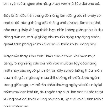
bình yên của người phụ nữ, giơ tay vén mái tóc dài cho cô.
Đây là lần đầu tiên trong đời nàng làm động tác như vậy với
một ai đó, nàng không biết khống chế sức lực, làm như thế
nào cũng thấy không thích hợp, nhìn không giống như là dịu
dàng trấn an, mà lại giống như muốn động tay động chân,
quyết tâm phá giấc mơ của người khác khi họ đang ngủ.
May mắn thay, Chu Yên Thiển chỉ vô thức lẩm bẩm một
tiếng, rồi nghiêng đầu dụi mũi vào mu bàn tay của nàng,
mặt mày của người phụ nữ tràn đầy sự lười biếng thỏa mãn
sau một giấc ngủ say, máu thịt dường như đã được ngâm
trong giấc ngủ, cơ thể rắn chắc thường ngày vào lúc này lại
mềm mại đến khó tin, đầu ngón tay của Liên Vãn từ tóc trượt
xuống mặt cô, trầm xuống một chút, lập tức vô cớ sinh ra rất
nhiều mộng ảo.