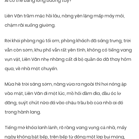
Ai có thể bằng lòng buông tay?
Liên Vãn trầm mặc hồi lâu, nàng yên lặng mấp máy môi,
chậm rãi xuống giường.
Rời khỏi phòng ngủ tối om, phòng khách đã sáng trưng, ​​trời
vẫn còn sớm, khu phố vẫn rất yên tĩnh, không có tiếng vang
vụn vặt, Liên Vãn nhẹ nhàng cất đi bộ quần áo đã thay hôm
qua, về nhà một chuyến.
Mùa hè trời sáng sớm, nàng vừa ra ngoài thì hơi nóng ập
vào mặt, Liên Vãn đi một lúc, mồ hôi đầm đìa, đầu óc lơ
đãng, suýt chút nữa đá vào chậu trầu bà của nhà ai đó
trong hành lang.
Tiếng mở khóa lanh lảnh, rõ ràng vang vọng cả nhà, mấy
ngày không bật bếp, trên bếp từ đóng một lớp bụi mỏng,