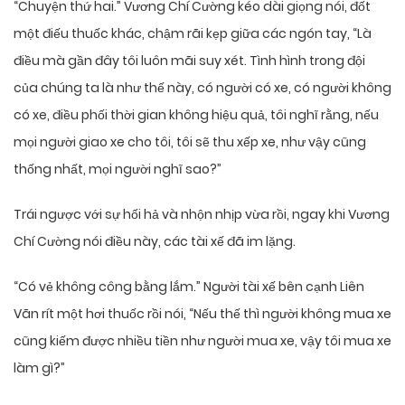
“Chuyện thứ hai.” Vương Chí Cường kéo dài giọng nói, đốt
một điếu thuốc khác, chậm rãi kẹp giữa các ngón tay, “Là
điều mà gần đây tôi luôn mãi suy xét. Tình hình trong đội
của chúng ta là như thế này, có người có xe, có người không
có xe, điều phối thời gian không hiệu quả, tôi nghĩ rằng, nếu
mọi người giao xe cho tôi, tôi sẽ thu xếp xe, như vậy cũng
thống nhất, mọi người nghĩ sao?”
Trái ngược với sự hối hả và nhộn nhịp vừa rồi, ngay khi Vương
Chí Cường nói điều này, các tài xế đã im lặng.
“Có vẻ không công bằng lắm.” Người tài xế bên cạnh Liên
Vãn rít một hơi thuốc rồi nói, “Nếu thế thì người không mua xe
cũng kiếm được nhiều tiền như người mua xe, vậy tôi mua xe
làm gì?”