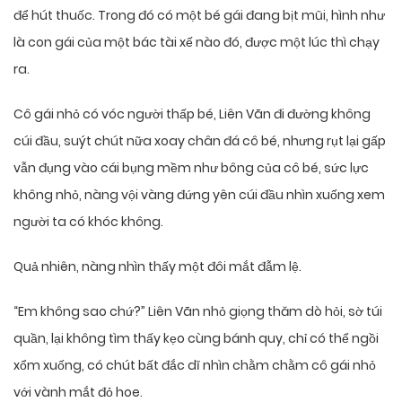
để hút thuốc. Trong đó có một bé gái đang bịt mũi, hình như
là con gái của một bác tài xế nào đó, được một lúc thì chạy
ra.
Cô gái nhỏ có vóc người thấp bé, Liên Vãn đi đường không
cúi đầu, suýt chút nữa xoay chân đá cô bé, nhưng rụt lại gấp
vẫn đụng vào cái bụng mềm như bông của cô bé, sức lực
không nhỏ, nàng vội vàng đứng yên cúi đầu nhìn xuống xem
người ta có khóc không.
Quả nhiên, nàng nhìn thấy một đôi mắt đẫm lệ.
“Em không sao chứ?” Liên Vãn nhỏ giọng thăm dò hỏi, sờ túi
quần, lại không tìm thấy kẹo cùng bánh quy, chỉ có thể ngồi
xổm xuống, có chút bất đắc dĩ nhìn chằm chằm cô gái nhỏ
với vành mắt đỏ hoe.