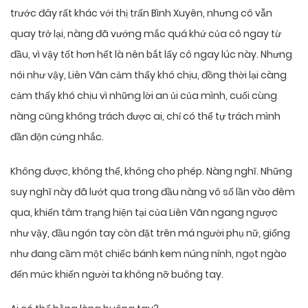
trước đây rất khác với thị trấn Bình Xuyên, nhưng cô vẫn
quay trở lại, nàng đã vướng mắc quá khứ của cô ngay từ
đầu, vì vậy tốt hơn hết là nên bắt lấy cô ngay lúc này. Nhưng
nói như vậy, Liên Vãn cảm thấy khó chịu, đồng thời lại càng
cảm thấy khó chịu vì những lời an ủi của mình, cuối cùng
nàng cũng không trách được ai, chỉ có thể tự trách mình
đần độn cứng nhắc.
Không được, không thể, không cho phép. Nàng nghĩ. Những
suy nghĩ này đã lướt qua trong đầu nàng vô số lần vào đêm
qua, khiến tâm trạng hiện tại của Liên Vãn ngang ngược
như vậy, đầu ngón tay còn đặt trên má người phụ nữ, giống
như đang cầm một chiếc bánh kem núng nính, ngọt ngào
đến mức khiến người ta không nỡ buông tay.