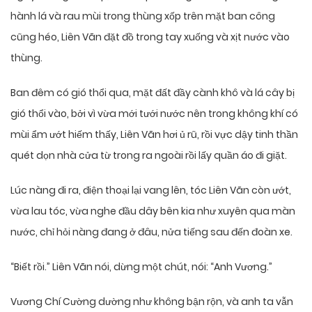
hành lá và rau mùi trong thùng xốp trên mặt ban công
cũng héo, Liên Vãn đặt đồ trong tay xuống và xịt nước vào
thùng.
Ban đêm có gió thổi qua, mặt đất đầy cành khô và lá cây bị
gió thổi vào, bởi vì vừa mới tưới nước nên trong không khí có
mùi ẩm ướt hiếm thấy, Liên Vãn hơi ủ rũ, rồi vực dậy tinh thần
quét dọn nhà cửa từ trong ra ngoài rồi lấy quần áo đi giặt.
Lúc nàng đi ra, điện thoại lại vang lên, tóc Liên Vãn còn ướt,
vừa lau tóc, vừa nghe đầu dây bên kia như xuyên qua màn
nước, chỉ hỏi nàng đang ở đâu, nửa tiếng sau đến đoàn xe.
“Biết rồi.” Liên Vãn nói, dừng một chút, nói: “Anh Vương.”
Vương Chí Cường dường như không bận rộn, và anh ta vẫn