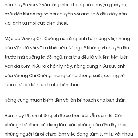
nói chuyện vui vẻ với nàng như không có chuyện gì xảy ra,
mãi đến khi có người nói chuyện với anh ta ở đầu dây bên
kia, anh ta mới cúp điện thoại.
Mặc dù Vương Chí Cường nói rằng anh ta không vội, nhưng
Liên Vãn đã vội vã ra khỏi cửa. Nàng sẽ không vì chuyện lần
trước mà buông lơi đội ngũ, mọi thứ đều là vì kiếm tiền, Liên
Vãn đã sớm hiểu ra chân lý này, nàng cũng hiểu suy tính
của Vương Chí Cường, nàng cũng thông suốt, con người
luôn phải có kế hoạch cho bản thân.
Nàng cũng muốn kiếm tiền và lên kế hoạch cho bản thân.
Hôm nay tất cả những chiếc xe trên bãi vẫn còn đó. Căn
phòng nhỏ được sử dụng làm văn phòng của đội đầy khói,
những người tài xế chưa làm việc đang túm tụm lại với nhau