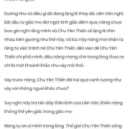
Dường như có điều gì đó đang lặng lẽ thay đổi. Liên Vãn nghĩ,
bắt đầu từ giấc mơ đột ngột tỉnh giấc đêm qua, nàng chưa
bao giờ nghĩ rằng mình và Chu Yên Thiển sẽ lặng lẽ nhìn
nhau trên giường như thế này, và lúc này nàng mới nhận ra
rằng từ việc tránh né Chu Yên Thiển, đến việc để Chu Yên
Thiển chi phối mình, điều nàng mong chờ trong lòng thực ra
chỉ là một khoảnh khắc như vậy mà thôi.
Vậy trước nàng, Chu Yên Thiển đã trải qua cảnh tượng như
vậy với những người khác chưa?
Suy nghĩ này tra tấn dây thần kinh của Liên Vãn, khiến nàng
không thể yên giấc trong giấc mơ.
Nàng tự an ủi mình trong lòng. Thế giới Chu Yên Thiển sống