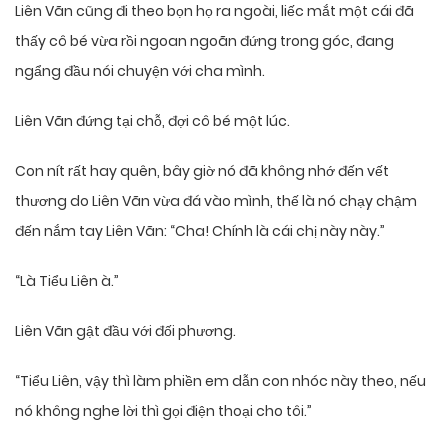
Liên Vãn cũng đi theo bọn họ ra ngoài, liếc mắt một cái đã
thấy cô bé vừa rồi ngoan ngoãn đứng trong góc, đang
ngẩng đầu nói chuyện với cha mình.
Liên Vãn đứng tại chỗ, đợi cô bé một lúc.
Con nít rất hay quên, bây giờ nó đã không nhớ đến vết
thương do Liên Vãn vừa đá vào mình, thế là nó chạy chậm
đến nắm tay Liên Vãn: “Cha! Chính là cái chị này này.”
“Là Tiểu Liên à.”
Liên Vãn gật đầu với đối phương.
“Tiểu Liên, vậy thì làm phiền em dẫn con nhóc này theo, nếu
nó không nghe lời thì gọi điện thoại cho tôi.”