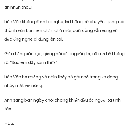
tin nhắn thoại.
Liên Vãn không đem tai nghe, lại không nỡ chuyển giọng nói
thành văn bản nên chần chừ mãi, cuối cùng vẫn vụng về
đưa ống nghe di động lên tai.
Giữa tiếng xào xạc, giọng nói của người phụ nữ mơ hồ không
rõ: “Sao em dậy sớm thế?”
Liên Vãn hé miệng và nhìn thấy cô gái nhỏ trong xe đang
nháy mắt với nàng.
Ánh sáng ban ngày chói chang khiến đầu óc người ta tỉnh
táo.
– Dạ.