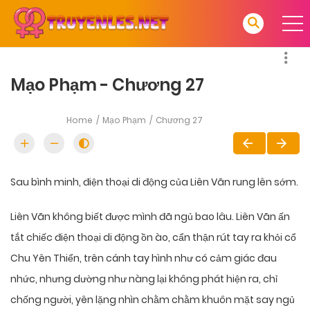
Mạo Phạm - Chương 27
Home
Mạo Phạm
Chương 27
Sau bình minh, điện thoại di động của Liên Vãn rung lên sớm.
Liên Vãn không biết được mình đã ngủ bao lâu. Liên Vãn ấn
tắt chiếc điện thoại di động ồn ào, cẩn thận rút tay ra khỏi cổ
Chu Yên Thiển, trên cánh tay hình như có cảm giác đau
nhức, nhưng dường như nàng lại không phát hiện ra, chỉ
chống người, yên lặng nhìn chằm chằm khuôn mặt say ngủ