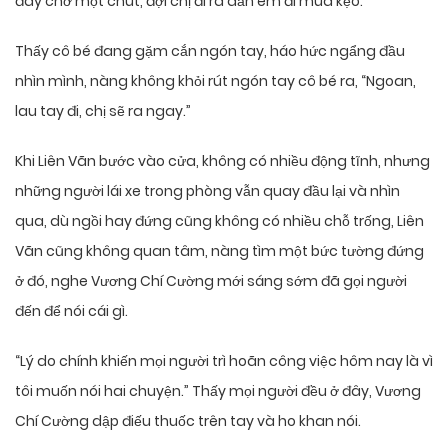
đây chờ một chút, đợi chị đi ra dẫn em đi mua kẹo.”
Thấy cô bé đang gặm cắn ngón tay, háo hức ngẩng đầu
nhìn mình, nàng không khỏi rút ngón tay cô bé ra, “Ngoan,
lau tay đi, chị sẽ ra ngay.”
Khi Liên Vãn bước vào cửa, không có nhiều động tĩnh, nhưng
những người lái xe trong phòng vẫn quay đầu lại và nhìn
qua, dù ngồi hay đứng cũng không có nhiều chỗ trống, Liên
Vãn cũng không quan tâm, nàng tìm một bức tường đứng
ở đó, nghe Vương Chí Cường mới sáng sớm đã gọi người
đến để nói cái gì.
“Lý do chính khiến mọi người trì hoãn công việc hôm nay là vì
tôi muốn nói hai chuyện.” Thấy mọi người đều ở đây, Vương
Chí Cường dập điếu thuốc trên tay và ho khan nói.