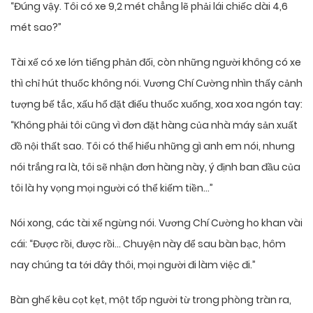
“Đúng vậy. Tôi có xe 9,2 mét chẳng lẽ phải lái chiếc dài 4,6
mét sao?”
Tài xế có xe lớn tiếng phản đối, còn những người không có xe
thì chỉ hút thuốc không nói. Vương Chí Cường nhìn thấy cảnh
tượng bế tắc, xấu hổ đặt điếu thuốc xuống, xoa xoa ngón tay:
“Không phải tôi cũng vì đơn đặt hàng của nhà máy sản xuất
đồ nội thất sao. Tôi có thể hiểu những gì anh em nói, nhưng
nói trắng ra là, tôi sẽ nhận đơn hàng này, ý định ban đầu của
tôi là hy vọng mọi người có thể kiếm tiền…”
Nói xong, các tài xế ngừng nói. Vương Chí Cường ho khan vài
cái: “Được rồi, được rồi… Chuyện này để sau bàn bạc, hôm
nay chúng ta tới đây thôi, mọi người đi làm việc đi.”
Bàn ghế kêu cọt kẹt, một tốp người từ trong phòng tràn ra,