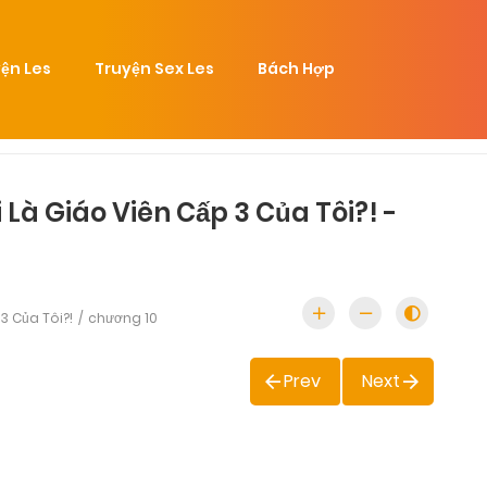
ện Les
Truyện Sex Les
Bách Hợp
Là Giáo Viên Cấp 3 Của Tôi?! -
3 Của Tôi?!
chương 10
Prev
Next