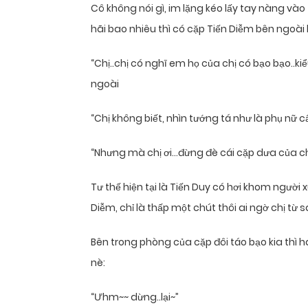
Cô không nói gì, im lặng kéo lấy tay nàng và
hãi bao nhiêu thì có cặp Tiến Diễm bên ngoà
“Chị..chị có nghĩ em họ của chị có bạo bạo..k
ngoài
“Chị không biết, nhìn tướng tá như là phụ nữ 
“Nhưng mà chị ơi…đừng đè cái cặp dưa của c
Tư thế hiện tại là Tiến Duy có hơi khom ngườ
Diễm, chỉ là thấp một chút thôi ai ngờ chị từ 
Bên trong phòng của cặp đôi táo bạo kia thì h
nè:
“Ưhm~~ dừng..lại~”