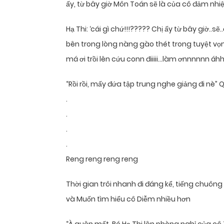
ấy, từ bây giờ Môn Toán sẽ là của cô đảm n
Hạ Thi: ‘cái gì chứ!!!????? Chị ấy từ bây giờ..s
bên trong lòng nàng gào thét trong tuyệt vọ
má ơi trồi lên cứu conn điiiii…làm ơnnnnnn áhh
“Rồi rồi, mấy đứa tập trung nghe giảng đi nè
.
.
.
.
Reng reng reng reng
Thời gian trôi nhanh đi đáng kể, tiếng chuông 
và Muốn tìm hiểu cô Diễm nhiều hơn