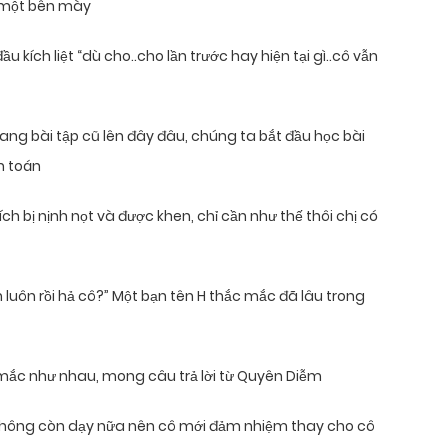
g một bên mày
 kích liệt “dù cho..cho lần trước hay hiện tại gì..cô vẫn
ang bài tập cũ lên đây đâu, chúng ta bắt đầu học bài
h toán
ch bị nịnh nọt và được khen, chỉ cần như thế thôi chị có
uôn rồi hả cô?” Một bạn tên H thắc mắc đã lâu trong
 mắc như nhau, mong câu trả lời từ Quyên Diễm
hỉ không còn dạy nữa nên cô mới đảm nhiệm thay cho cô