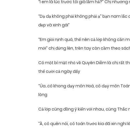
“Í em là lúc trước tôi già lắm hả?” Chị nhướn
“Dạ dạ không phải không phải ạ” bạn nam lắc đầu
đẹp và xinh gái”
“Em giỏi nịnh quá, thế nên cả lớp không cần m
mới” chị đứng lên, trên tay còn cầm theo sác
Có một bí mật nhỏ về Quyên Diễm là chị rất thí
thể cười cả ngày đấy
“Ủa..cô khong dạy môn Hoá, cô dạy môn Toán l
lòng
Cả lớp cũng đồng ý kiến với nhau, cũng Thắc
“À, cô quên nói, cô toán trước kia đã xin ng