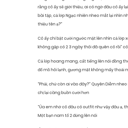
rằng cô ấy sẽ giới thiệu, ai có ngờ đâu cô ấy 
bài tập, cả lớp Ngạc nhiên nheo mắt lại nhìn n
thiệu tên ạ?”
Cô ấy chỉ bật cười ngước mặt lên nhìn cả lớp 
không gặp có 2 3 ngày thôi đã quên cô rồi” c
Cả lớp hoang mang, cất tiếng lên nói đồng tha
đổ mồ hôi lạnh, gương mặt không mấy thoải má
“Phải, chứ còn ai vào đây?” Quyên Diễm nheo 
chị lại càng buồn cười hơn
“Ủa em nhớ cô đâu có outfit như vậy đâu ạ, thư
Một bạn nam tổ 2 đứng lên nói