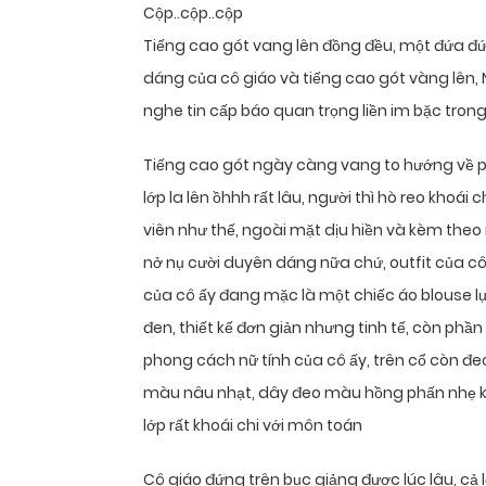
Cộp..cộp..cộp
Tiếng cao gót vang lên đồng đều, một đứa đứ
dáng của cô giáo và tiếng cao gót vàng lên, Nó 
nghe tin cấp báo quan trọng liền im bặc trong
Tiếng cao gót ngày càng vang to hướng về ph
lớp la lên ồhhh rất lâu, người thì hò reo khoái 
viên như thế, ngoài mặt dịu hiền và kèm theo 
nở nụ cười duyên dáng nữa chứ, outfit của cô 
của cô ấy đang mặc là một chiếc áo blouse 
đen, thiết kế đơn giản nhưng tinh tế, còn phần 
phong cách nữ tính của cô ấy, trên cổ còn đe
màu nâu nhạt, dây đeo màu hồng phấn nhẹ kèm
lớp rất khoái chi với môn toán
Cô giáo đứng trên bục giảng được lúc lâu, cả 