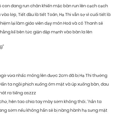
hỏ con đang run chân khiến mặc bàn run lên cạch cạch
ào lớp, Tiết đầu là tiết Toán, Hạ Thi vẫn sợ vì cuối tiết là
iệm lại làm giáo viên dạy môn Hoá và cô Thanh sẽ
hằng kế bên tức giận đập mạnh vào bàn la lên
g”
i ngờ vừa nhấc mông lên được 2cm đã bị Hạ Thi thưởng
 Hắn ta ngồi phịch xuống ôm mặt và úp xuống bàn, đau
hát ra tiếng aszzz
chứ, hên tao chia tay mày sớm không thôi..’ hắn ta
àng sớm nếu không hắn sẽ bị nàng hành hạ sưng mặt