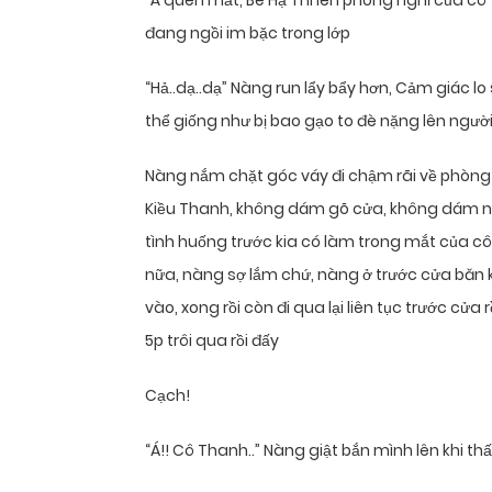
“À quên mất, Bé Hạ Thi lên phòng nghỉ của cô
đang ngồi im bặc trong lớp
“Hả..dạ..dạ” Nàng run lẩy bẩy hơn, Cảm giác l
thể giống như bị bao gạo to đè nặng lên ngườ
Nàng nắm chặt góc váy đi chậm rãi về phòng
Kiều Thanh, không dám gõ cửa, không dám n
tình huống trước kia có làm trong mắt của cô
nữa, nàng sợ lắm chứ, nàng ở trước cửa băn kh
vào, xong rồi còn đi qua lại liên tục trước cử
5p trôi qua rồi đấy
Cạch!
“Á!! Cô Thanh..” Nàng giật bắn mình lên khi t