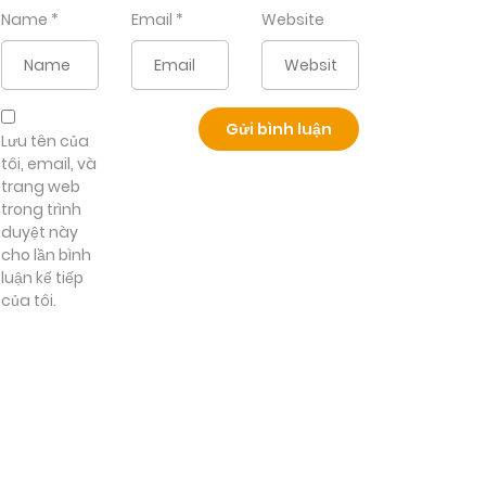
Name
*
Email
*
Website
Lưu tên của
tôi, email, và
trang web
trong trình
duyệt này
cho lần bình
luận kế tiếp
của tôi.