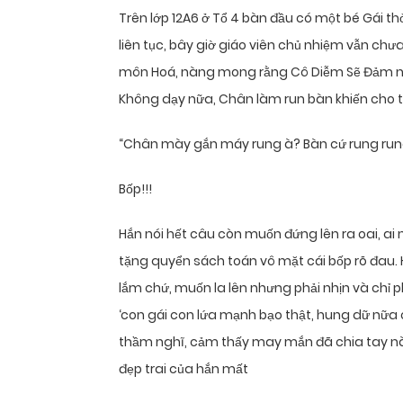
Trên lớp 12A6 ở Tổ 4 bàn đầu có một bé Gái t
liên tục, bây giờ giáo viên chủ nhiệm vẫn chưa v
môn Hoá, nàng mong rằng Cô Diễm Sẽ Đảm nh
Không dạy nữa, Chân làm run bàn khiến cho t
“Chân mày gắn máy rung à? Bàn cứ rung run
Bốp!!!
Hắn nói hết câu còn muốn đứng lên ra oai, a
tặng quyển sách toán vô mặt cái bốp rõ đau.
lắm chứ, muốn la lên nhưng phải nhịn và chỉ p
‘con gái con lứa mạnh bạo thật, hung dữ nữa 
thầm nghĩ, cảm thấy may mắn đã chia tay n
đẹp trai của hắn mất