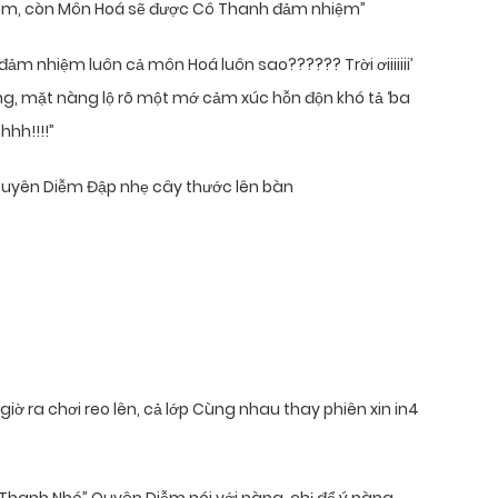
hiệm, còn Môn Hoá sẽ được Cô Thanh đảm nhiệm”
ẽ..đảm nhiệm luôn cả môn Hoá luôn sao?????? Trời ơiiiiiii’
ng, mặt nàng lộ rõ một mớ cảm xúc hỗn độn khó tả ‘ba
hhh!!!!”
” Quyên Diễm Đập nhẹ cây thước lên bàn
giờ ra chơi reo lên, cả lớp Cùng nhau thay phiên xin in4