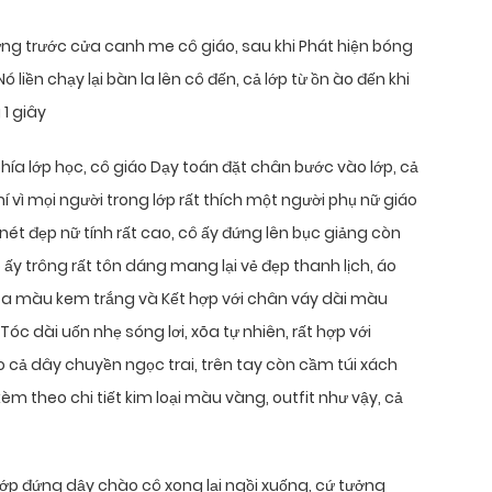
ng trước cửa canh me cô giáo, sau khi Phát hiện bóng
liền chạy lại bàn la lên cô đến, cả lớp từ ồn ào đến khi
 1 giây
ía lớp học, cô giáo Dạy toán đặt chân bước vào lớp, cả
chí vì mọi người trong lớp rất thích một người phụ nữ giáo
nét đẹp nữ tính rất cao, cô ấy đứng lên bục giảng còn
ấy trông rất tôn dáng mang lại vẻ đẹp thanh lịch, áo
lụa màu kem trắng và Kết hợp với chân váy dài màu
Tóc dài uốn nhẹ sóng lơi, xõa tự nhiên, rất hợp với
o cả dây chuyền ngọc trai, trên tay còn cầm túi xách
 theo chi tiết kim loại màu vàng, outfit như vậy, cả
lớp đứng dậy chào cô xong lại ngồi xuống, cứ tưởng