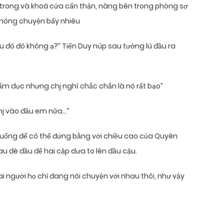
o trong và khoá cửa cẩn thận, nàng bên trong phòng sợ
i hóng chuyện bấy nhiêu
iểu đó đó không ạ?” Tiến Duy núp sau tưởng lú đầu ra
cấm dục nhưng chj nghĩ chắc chắn là nó rất bạo”
hj vào đầu em nữa…”
i xuống để có thể đứng bằng với chiều cao của Quyên
sau đè đầu để hai cặp dưa to lên đầu cậu.
ai người họ chỉ đang nói chuyện với nhau thôi, như vậy