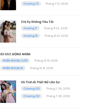
Chương 73
Tháng 7 13, 2026
Chị Ấy Không Yêu Tôi
chương 17
Tháng 8 22, 2025
chương 16
Tháng 8 22, 2025
XU SẮC ĐỘNG NHÂN
PHIÊN NGOẠI CUỐI
Tháng 10 15, 2025
PHIÊN NGOẠI 16
Tháng 10 15, 2025
Vô Tình Ái Thất Nữ Lão Sư
Chương 133
Tháng 7 26, 2025
Chương 132
Tháng 7 26, 2025