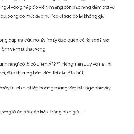
lại ngồi vào ghế giáo viên, miệng còn bảo rằng kiểm tra vở
hau, xong có một đứa hỏi “cô ơi sao cô lại không giới
xong đáp trả câu nói ấy “mấy đứa quên cô rồi sao? Mới
ô làm vẻ mặt thất vọng
nh rằng”cô là cô Diễm Á???” , riêng Tiến Duy và Hạ Thi
i, đứa thì rung bàn, đứa thì cắn đầu bút
mày lại, nhìn cả lớp hoang mang vừa bất ngờ như vậy,
ờng là áo dài các kiểu..trông nhìn già…..”