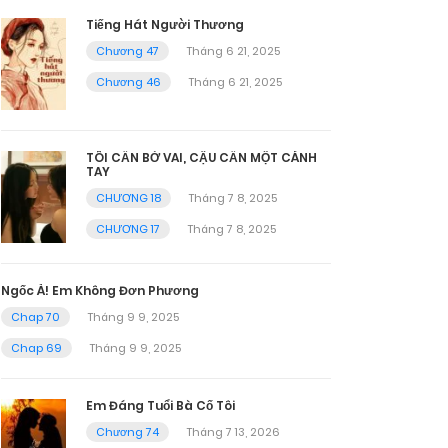
Tiếng Hát Người Thương
Chương 47
Tháng 6 21, 2025
Chương 46
Tháng 6 21, 2025
TÔI CẦN BỜ VAI, CẬU CẦN MỘT CÁNH
TAY
CHƯƠNG 18
Tháng 7 8, 2025
CHƯƠNG 17
Tháng 7 8, 2025
Ngốc À! Em Không Đơn Phương
Chap 70
Tháng 9 9, 2025
Chap 69
Tháng 9 9, 2025
Em Đáng Tuổi Bà Cố Tôi
Chương 74
Tháng 7 13, 2026