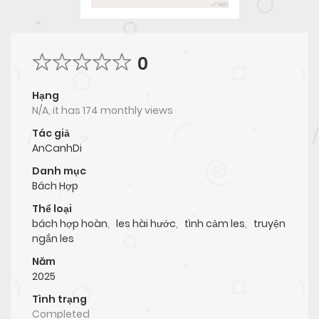
0
Hạng
N/A, it has 174 monthly views
Tác giả
AnCanhDi
Danh mục
Bách Hợp
Thể loại
bách hợp hoàn
,
les hài hước
,
tình cảm les
,
truyện
ngắn les
Năm
2025
Tình trạng
Completed