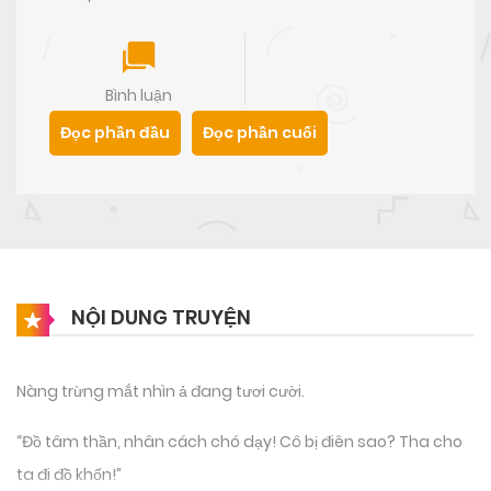
Bình luận
Đọc phần đầu
Đọc phần cuối
NỘI DUNG TRUYỆN
Nàng trừng mắt nhìn ả đang tươi cười.
“Đồ tâm thần, nhân cách chó dạy! Cô bị điên sao? Tha cho
ta đi đồ khốn!”