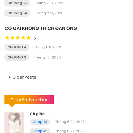
Chương 55
Tháng 2 10, 2026
Chương 54
Tháng 2 10, 2026
CÔ GÁI KHÔNG THÍCH ĐÀN ÔNG
5
CHƯƠNG 4
Tháng 1 31, 2026
CHƯƠNG 3
Tháng 1 31, 2026
Posts
Older Posts
navigation
Truyện Les Hay
Cô giáo
Chap 43
Tháng 6 22, 2025
Chap 42
Tháng 6 22, 2025