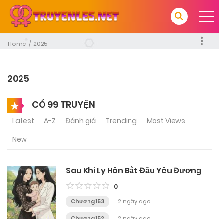
Home
2025
2025
CÓ 99 TRUYỆN
Latest
A-Z
Đánh giá
Trending
Most Views
New
Sau Khi Ly Hôn Bắt Đầu Yêu Đương
0
Chương 153
2 ngày ago
Chương 152
2 ngày ago