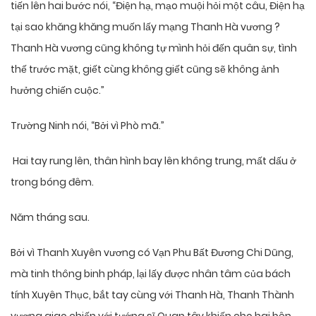
tiến lên hai bước nói, “Điện hạ, mạo muội hỏi một câu, Điện hạ
tại sao khăng khăng muốn lấy mạng Thanh Hà vương ?
Thanh Hà vương cũng không tự mình hỏi đến quân sự, tình
thế trước mặt, giết cùng không giết cũng sẽ không ảnh
hưởng chiến cuộc.”
Trường Ninh nói, “Bởi vì Phò mã.”
Hai tay rung lên, thân hình bay lên không trung, mất dấu ở
trong bóng đêm.
Năm tháng sau.
Bởi vì Thanh Xuyên vương có Vạn Phu Bất Đương Chi Dũng,
mà tinh thông binh pháp, lại lấy được nhân tâm của bách
tính Xuyên Thục, bắt tay cùng với Thanh Hà, Thanh Thành