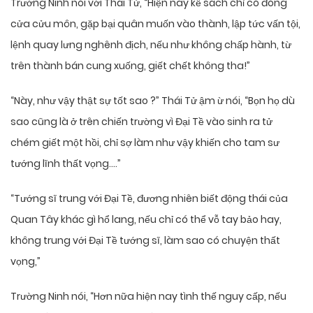
Trường Ninh nói với Thái Tử, “Hiện nay kế sách chỉ có đóng
cửa cửu môn, gặp bại quân muốn vào thành, lập tức vấn tội,
lệnh quay lưng nghênh địch, nếu như không chấp hành, từ
trên thành bán cung xuống, giết chết không tha!”
“Này, như vậy thật sự tốt sao ?” Thái Tử ậm ừ nói, “Bọn họ dù
sao cũng là ở trên chiến trường vì Đại Tề vào sinh ra tử
chém giết một hồi, chỉ sợ làm như vậy khiến cho tam sư
tướng lĩnh thất vọng….”
“Tướng sĩ trung với Đại Tề, đương nhiên biết động thái của
Quan Tây khác gì hổ lang, nếu chỉ có thể vỗ tay bảo hay,
không trung với Đại Tề tướng sĩ, làm sao có chuyện thất
vọng,”
Trường Ninh nói, “Hơn nữa hiện nay tình thế nguy cấp, nếu