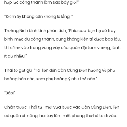
hợp lực công thành làm sao bây giờ?”
“Điểm ấy không cần không lo lắng, ”
Trường Ninh bình tĩnh phân tích, “Phía sau bọn họ có truy
binh, mặc dù công thành, cũng không kiên trì được bao lâu,
thì sẽ rơi vào trong vòng vây của quân đội tam vương, lành
ít dữ nhiều.”
Thái tử gật gù, “Ta liền đến Càn Cùng Điện hướng về phụ
hoàng báo cáo, xem phụ hoàng ý như thế nào.”
“Báo!”
Chân trước Thái tử mới vừa bước vào Càn Cùng Điện, liền
có quân sĩ nâng hai tay lên một phong thư hô to đi vào.