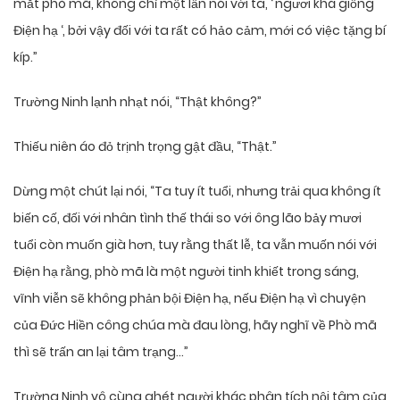
mắt phò mã, không chỉ một lần nói với ta, ‘ ngươi khá giống
Điện hạ ‘, bởi vậy đối với ta rất có hảo cảm, mới có việc tặng bí
kíp.”
Trường Ninh lạnh nhạt nói, “Thật không?”
Thiếu niên áo đỏ trịnh trọng gật đầu, “Thật.”
Dừng một chút lại nói, “Ta tuy ít tuổi, nhưng trải qua không ít
biến cố, đối với nhân tình thế thái so với ông lão bảy mươi
tuổi còn muốn già hơn, tuy rằng thất lễ, ta vẫn muốn nói với
Điện hạ rằng, phò mã là một người tinh khiết trong sáng,
vĩnh viễn sẽ không phản bội Điện hạ, nếu Điện hạ vì chuyện
của Đức Hiền công chúa mà đau lòng, hãy nghĩ về Phò mã
thì sẽ trấn an lại tâm trạng…”
Trường Ninh vô cùng ghét người khác phân tích nội tâm của