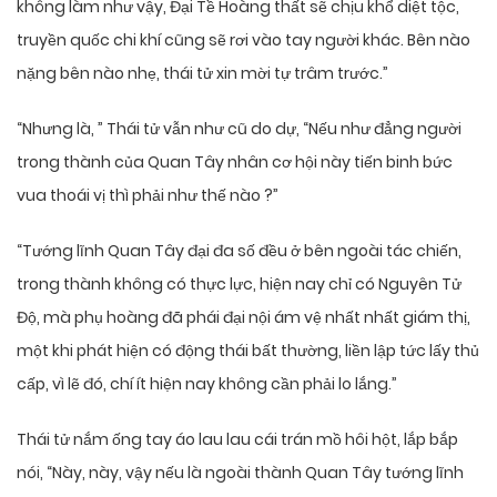
không làm như vậy, Đại Tề Hoàng thất sẽ chịu khổ diệt tộc,
truyền quốc chi khí cũng sẽ rơi vào tay người khác. Bên nào
nặng bên nào nhẹ, thái tử xin mời tự trâm trước.”
“Nhưng là, ” Thái tử vẫn như cũ do dự, “Nếu như đẳng người
trong thành của Quan Tây nhân cơ hội này tiến binh bức
vua thoái vị thì phải như thế nào ?”
“Tướng lĩnh Quan Tây đại đa số đều ở bên ngoài tác chiến,
trong thành không có thực lực, hiện nay chỉ có Nguyên Tử
Độ, mà phụ hoàng đã phái đại nội ám vệ nhất nhất giám thị,
một khi phát hiện có động thái bất thường, liền lập tức lấy thủ
cấp, vì lẽ đó, chí ít hiện nay không cần phải lo lắng.”
Thái tử nắm ống tay áo lau lau cái trán mồ hôi hột, lắp bắp
nói, “Này, này, vậy nếu là ngoài thành Quan Tây tướng lĩnh