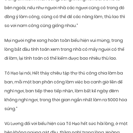
bên ngoài, nếu như người nhà các ngươi cũng có trong đó
đồng ý làm công, cũng có thể để các nàng làm, thù lao thì
so với nam công cũng giống nhau.”
Mọi người nghe xong hoàn toàn biểu hiện vui mừng, trong
lòng bắt đầu tính toán xem trong nhà có mấy người có thể
đi làm, lại tính toán có thể kiếm được bao nhiêu thù lao.
Tô Hạo lại nói, Hết thảy chiêu tập thợ thủ công chia làm ba
ban, mỗi một ban phân công làm việc ba canh giờ liền để
nghỉ ngơi, ban tiếp theo tiếp nhận, làm bất kể ngày đêm
không nghỉ ngơi, trong thời gian ngắn nhất làm ra 5000 hỏa
súng.”
Vũ Lương đối với biểu hiện của Tô Hạo hết sức hài lòng, ở một
bên không ngừng gật đầu, thầm nghĩ trong lòng, Hoàng