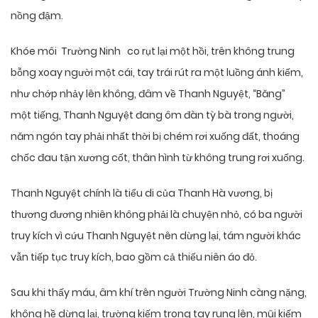
nồng đậm.
Khóe môi Trường Ninh co rụt lại một hồi, trên không trung
bỗng xoay người một cái, tay trái rút ra một luồng ánh kiếm,
như chớp nhảy lên không, đâm về Thanh Nguyệt, “Băng”
một tiếng, Thanh Nguyệt đang ôm đàn tỳ bà trong người,
năm ngón tay phải nhất thời bị chém rơi xuống đất, thoáng
chốc đau tận xương cốt, thân hình từ không trung rơi xuống.
Thanh Nguyệt chính là tiểu di của Thanh Hà vương, bị
thương đương nhiên không phải là chuyện nhỏ, có ba người
truy kích vì cứu Thanh Nguyệt nên dừng lại, tám người khác
vẫn tiếp tục truy kích, bao gồm cả thiếu niên áo đỏ.
Sau khi thấy máu, âm khí trên người Trường Ninh càng nặng,
không hề dừng lại, trường kiếm trong tay rung lên, mũi kiếm