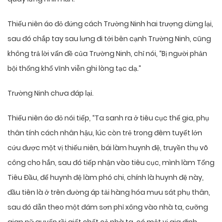
Thiếu niên áo đỏ đứng cách Trường Ninh hai trượng dừng lại,
sau đó chắp tay sau lưng đi tới bên cạnh Trường Ninh, cũng
không trả lời vấn đề của Trường Ninh, chỉ nói, “Bị người phản
bội thống khổ vĩnh viễn ghi lòng tạc dạ.”
Trường Ninh chưa đáp lại.
Thiếu niên áo đỏ nói tiếp, “Ta sanh ra ở tiêu cục thế gia, phụ
thân tính cách nhân hậu, lúc còn trẻ trong đêm tuyết lớn
cứu được một vị thiếu niên, bái làm huynh đệ, truyền thụ võ
công cho hắn, sau đó tiếp nhận vào tiêu cục, mình làm Tổng
Tiêu Đầu, để huynh đệ làm phó chi, chính là huynh đệ này,
đầu tiên là ở trên đường áp tải hàng hóa mưu sát phụ thân,
sau đó dẫn theo một đám sơn phỉ xông vào nhà ta, cưỡng