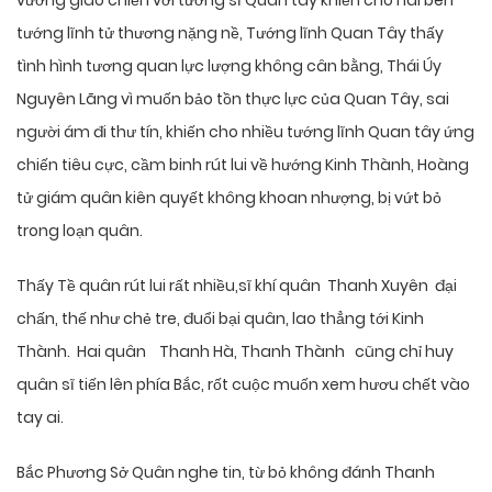
vương giao chiến với tướng sĩ Quan tây khiến cho hai bên
tướng lĩnh tử thương nặng nề, Tướng lĩnh Quan Tây thấy
tình hình tương quan lực lượng không cân bằng, Thái Úy
Nguyên Lãng vì muốn bảo tồn thực lực của Quan Tây, sai
người ám đi thư tín, khiến cho nhiều tướng lĩnh Quan tây ứng
chiến tiêu cực, cầm binh rút lui về hướng Kinh Thành, Hoàng
tử giám quân kiên quyết không khoan nhượng, bị vứt bỏ
trong loạn quân.
Thấy Tề quân rút lui rất nhiều,sĩ khí quân Thanh Xuyên đại
chấn, thế như chẻ tre, đuổi bại quân, lao thẳng tới Kinh
Thành. Hai quân Thanh Hà, Thanh Thành cũng chỉ huy
quân sĩ tiến lên phía Bắc, rốt cuộc muốn xem hươu chết vào
tay ai.
Bắc Phương Sở Quân nghe tin, từ bỏ không đánh Thanh