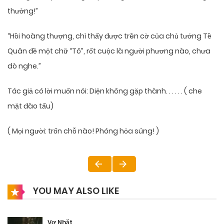
thưởng!”
“Hồi hoàng thượng, chỉ thấy được trên cờ của chủ tướng Tề
Quân đề một chữ “Tô”, rốt cuộc là người phương nào, chưa
dò nghe.”
Tác giả có lời muốn nói: Diện không gặp thành. . . . . . ( che
mặt đào tẩu)
( Mọi người: trốn chỗ nào! Phóng hỏa súng! )
YOU MAY ALSO LIKE
Vợ Nhặt