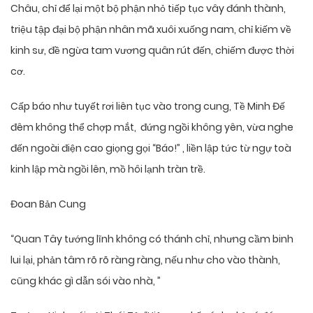
Châu, chỉ để lại một bộ phận nhỏ tiếp tục vây đánh thành,
triệu tập đại bộ phận nhân mã xuôi xuống nam, chỉ kiếm về
kinh sư, đề ngừa tam vương quân rút đến, chiếm được thời
cơ.
Cấp báo như tuyết rơi liên tục vào trong cung, Tề Minh Đế
đêm không thể chợp mắt, đứng ngồi không yên, vừa nghe
đến ngoài điện cao giọng gọi “Báo!” , liền lập tức từ ngự toà
kinh lập mà ngồi lên, mồ hôi lạnh tràn trề.
Đoan Bản Cung
“Quan Tây tướng lĩnh không có thánh chỉ, nhưng cầm binh
lui lại, phản tâm rõ rõ ràng ràng, nếu như cho vào thành,
cũng khác gì dẫn sói vào nhà, ”