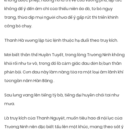
không được phép, huống hồ là thị vệ của vương phủ, lập tức
không để ý đến ám chỉ của thiếu niên áo đỏ, từ bỏ ngụy
trang, thừa dịp mọi người chưa để ý gấp rút thi triển khinh
công bỏ chạy.
Thanh Hà vương lập tức lệnh thuộc hạ đuổi theo truy kích.
Mới biết thân thế Huyền Tuyết, trong lòng Trường Ninh không
khỏi rối như tơ vò, trong đó là cảm giác đau đớn bị bạn thân
phản bội. Cơn đau này làm nàng tỏa ra một loại âm lãnh khí
tứcngàn năm Hàn Băng .
Sau lưng vang lên tiếng tỳ bà, tiếng đại huyền chói tai như
mưa.
Là truy kích của Thanh Nguyệt, muốn tiêu hao đi nội lực của
Trường Ninh nên đặc biết tấu lên một khúc, mang theo sát ý