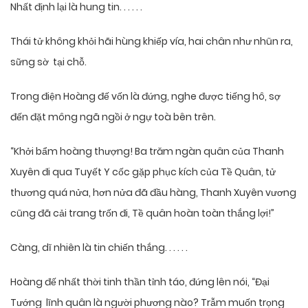
Nhất định lại là hung tin. . . . . .
Thái tử không khỏi hãi hùng khiếp vía, hai chân như nhũn ra,
sững sờ tại chỗ.
Trong điện Hoàng đế vốn là đứng, nghe được tiếng hô, sợ
đến đặt mông ngã ngồi ở ngự toà bên trên.
“Khởi bẩm hoàng thượng! Ba trăm ngàn quân của Thanh
Xuyên đi qua Tuyết Y cốc gặp phục kích của Tề Quân, tử
thương quá nửa, hơn nửa đã đầu hàng, Thanh Xuyên vương
cũng đã cải trang trốn đi, Tề quân hoàn toàn thắng lợi!”
Càng, dĩ nhiên là tin chiến thắng. . . . . .
Hoàng đế nhất thời tinh thần tỉnh táo, đứng lên nói, “Đại
Tướng lĩnh quân là người phương nào? Trẫm muốn trọng