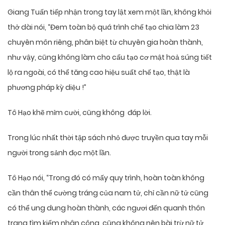
Giang Tuấn tiếp nhận trong tay lật xem một lần, không khỏi
thở dài nói, “Đem toàn bộ quá trình chế tạo chia làm 23
chuyên môn riêng, phân biệt từ chuyên gia hoàn thành,
như vậy, cũng không làm cho cấu tạo cơ mật hoả súng tiết
lộ ra ngoài, có thể tăng cao hiệu suất chế tạo, thật là
phương pháp kỳ diệu !”
Tô Hạo khẽ mỉm cười, cũng không đáp lời.
Trong lúc nhất thời tập sách nhỏ được truyền qua tay mỗi
người trong sảnh đọc một lần.
Tô Hạo nói, “Trong đó có mấy quy trình, hoàn toàn không
cần thân thể cường tráng của nam tử, chỉ cần nữ tử cũng
có thể ung dung hoàn thành, các ngươi đến quanh thôn
trang tìm kiếm nhân công, cũng không nên bài trừ nữ tử