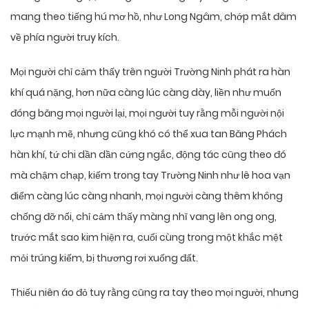
mang theo tiếng hú mơ hồ, như Long Ngâm, chớp mắt đâm
về phía người truy kích.
Mọi người chỉ cảm thấy trên người Trường Ninh phát ra hàn
khí quá nặng, hơn nữa càng lúc càng dày, liền như muốn
đóng băng mọi người lại, mọi người tuy rằng mỗi người nội
lực mạnh mẽ, nhưng cũng khó có thể xua tan Băng Phách
hàn khí, tứ chi dần dần cứng ngắc, động tác cũng theo đó
mà chậm chạp, kiếm trong tay Trường Ninh như lê hoa vạn
điểm càng lúc càng nhanh, mọi người càng thêm không
chống đỡ nổi, chỉ cảm thấy màng nhĩ vang lên ong ong,
trước mắt sao kim hiện ra, cuối cùng trong một khắc mệt
mỏi trúng kiếm, bị thương rơi xuống đất.
Thiếu niên áo đỏ tuy rằng cũng ra tay theo mọi người, nhưng