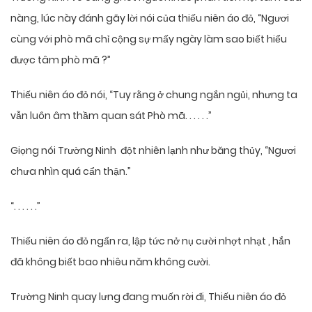
nàng, lúc này đánh gãy lời nói của thiếu niên áo đỏ, “Ngươi
cùng với phò mã chỉ cộng sự mấy ngày làm sao biết hiểu
được tâm phò mã ?”
Thiếu niên áo đỏ nói, “Tuy rằng ở chung ngắn ngủi, nhưng ta
vẫn luôn âm thầm quan sát Phò mã. . . . . .”
Giọng nói Trường Ninh đột nhiên lạnh như băng thủy, “Ngươi
chưa nhìn quá cẩn thận.”
“. . . . . .”
Thiếu niên áo đỏ ngẩn ra, lập tức nở nụ cười nhợt nhạt , hắn
đã không biết bao nhiêu năm không cười.
Trường Ninh quay lưng đang muốn rời đi, Thiếu niên áo đỏ