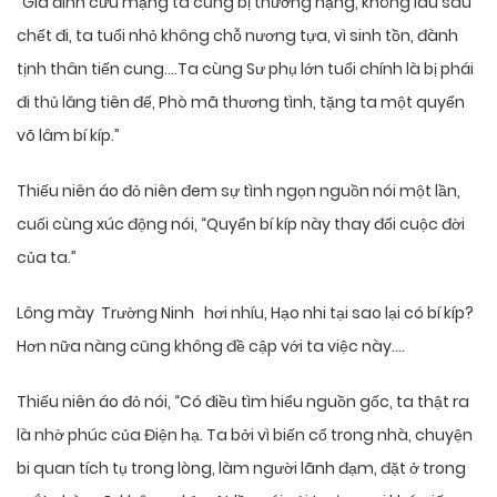
“Gia đinh cứu mạng ta cũng bị thương nặng, không lâu sau
chết đi, ta tuổi nhỏ không chỗ nương tựa, vì sinh tồn, đành
tịnh thân tiến cung….Ta cùng Sư phụ lớn tuổi chính là bị phái
đi thủ lăng tiên đế, Phò mã thương tình, tặng ta một quyển
võ lâm bí kíp.”
Thiếu niên áo đỏ niên đem sự tình ngọn nguồn nói một lần,
cuối cùng xúc động nói, “Quyển bí kíp này thay đổi cuộc đời
của ta.”
Lông mày Trường Ninh hơi nhíu, Hạo nhi tại sao lại có bí kíp?
Hơn nữa nàng cũng không đề cập với ta việc này….
Thiếu niên áo đỏ nói, “Có điều tìm hiểu nguồn gốc, ta thật ra
là nhờ phúc của Điện hạ. Ta bởi vì biến cố trong nhà, chuyện
bi quan tích tụ trong lòng, làm người lãnh đạm, đặt ở trong