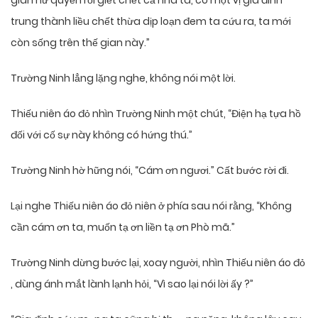
gian nữ quyến rồi giết chết cả nhà ta, có một vị gia đinh
trung thành liều chết thừa dịp loạn đem ta cứu ra, ta mới
còn sống trên thế gian này.”
Trường Ninh lẳng lặng nghe, không nói một lời.
Thiếu niên áo đỏ nhìn Trường Ninh một chút, “Điện hạ tựa hồ
đối với cố sự này không có hứng thú.”
Trường Ninh hờ hững nói, “Cám ơn ngươi.” Cất bước rời đi.
Lại nghe Thiếu niên áo đỏ niên ở phía sau nói rằng, “Không
cần cám ơn ta, muốn tạ ơn liền tạ ơn Phò mã.”
Trường Ninh dừng bước lại, xoay người, nhìn Thiếu niên áo đỏ
, dùng ánh mắt lành lạnh hỏi, “Vì sao lại nói lời ấy ?”