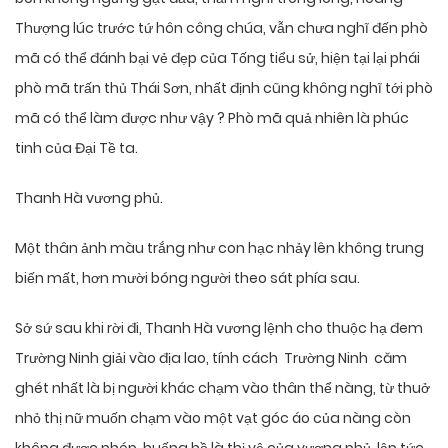
Thượng lúc trước tứ hôn công chúa, vẫn chưa nghĩ đến phò
mã có thể đánh bại vẻ đẹp của Tống tiểu sử, hiện tại lại phái
phò mã trấn thủ Thái Sơn, nhất định cũng không nghĩ tới phò
mã có thể làm được như vậy ? Phò mã quả nhiên là phúc
tinh của Đại Tề ta.
Thanh Hà vương phủ.
Một thân ảnh màu trắng như con hạc nhảy lên không trung
biến mất, hơn mười bóng người theo sát phía sau.
Sở sứ sau khi rời đi, Thanh Hà vương lệnh cho thuộc hạ đem
Trường Ninh giải vào địa lao, tính cách Trường Ninh căm
ghét nhất là bị người khác chạm vào thân thể nàng, từ thuở
nhỏ thị nữ muốn chạm vào một vạt góc áo của nàng còn