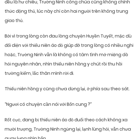
đều là hư chiêu, Trường Ninh công chúa cũng không chính
thức động thủ, lúc này chỉ còn hai người trên không trung
giao thủ.
Bởi vì trong lòng còn đau lòng chuyện Huyền Tuyết, mặc dù
đối diện với thiếu niên áo đỏ giúp đỡ trong lòng có nhiều nghi
hoặc, Trường Ninh vẫn là không có tâm tình mở miệng dò
hỏi nguyên nhân, nhìn thiếu niên hồng y chút rồi thu hồi
trường kiếm, lắc thân mình rời đi.
Thiếu niên hồng y cũng chưa dừng lại, ở phía sau theo sát.
“Ngươi có chuyện cần nói với Bổn cung ?”
Rốt cục, đang bị thiếu niên áo đỏ đuổi theo cách không xa
mười trượng, Trường Ninh ngừng lại, lạnh lùng hỏi, vẫn chưa
quay lưng nhìn hắn.