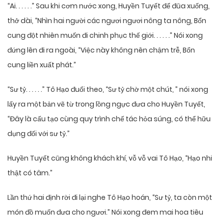
“Ai. . . . . .” Sau khi cơm nước xong, Huyền Tuyết để đũa xuống,
thở dài, “Nhìn hai người các ngươi ngươi nông ta nông, Bổn
cung đột nhiên muốn đi chinh phục thế giới. . . . . .” Nói xong
đứng lên đi ra ngoài, “Việc này không nên chậm trễ, Bổn
cung liền xuất phát.”
“Sư tỷ. . . . . .” Tô Hạo đuổi theo, “Sư tỷ chờ một chút, ” nói xong
lấy ra một bản vẽ từ trong lồng ngực đưa cho Huyền Tuyết,
“Đây là cấu tạo cùng quy trình chế tác hỏa súng, có thể hữu
dụng đối với sư tỷ.”
Huyền Tuyết cũng không khách khí, vỗ vỗ vai Tô Hạo, “Hạo nhi
thật có tâm.”
Lần thứ hai định rời đi lại nghe Tô Hạo hoán, “Sư tỷ, ta còn một
món đồ muốn đưa cho ngươi.” Nói xong đem mai hoa tiêu