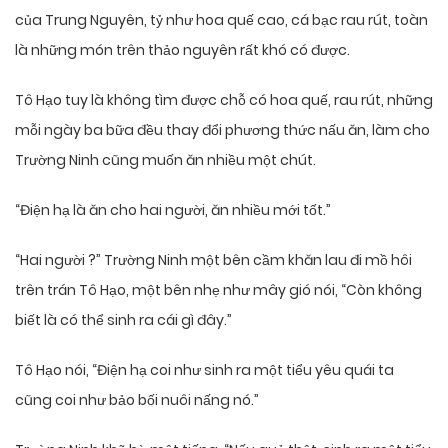
của Trung Nguyên, tỷ như hoa quế cao, cá bạc rau rút, toàn
là những món trên thảo nguyên rất khó có được.
Tô Hạo tuy là không tìm được chỗ có hoa quế, rau rút, những
mỗi ngày ba bữa đều thay đổi phương thức nấu ăn, làm cho
Trường Ninh cũng muốn ăn nhiều một chút.
“Điện hạ là ăn cho hai người, ăn nhiều mới tốt.”
“Hai người ?” Trường Ninh một bên cầm khăn lau đi mồ hôi
trên trán Tô Hạo, một bên nhẹ như mây gió nói, “Còn không
biết là có thể sinh ra cái gì đây.”
Tô Hạo nói, “Điện hạ coi như sinh ra một tiểu yêu quái ta
cũng coi như bảo bối nuôi nấng nó.”