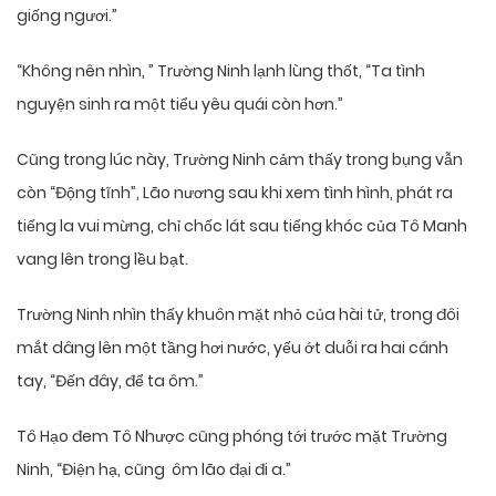
giống ngươi.”
“Không nên nhìn, ” Trường Ninh lạnh lùng thốt, “Ta tình
nguyện sinh ra một tiểu yêu quái còn hơn.”
Cũng trong lúc này, Trường Ninh cảm thấy trong bụng vẫn
còn “Động tĩnh”, Lão nương sau khi xem tình hình, phát ra
tiếng la vui mừng, chỉ chốc lát sau tiếng khóc của Tô Manh
vang lên trong lều bạt.
Trường Ninh nhìn thấy khuôn mặt nhỏ của hài tử, trong đôi
mắt dâng lên một tầng hơi nước, yếu ớt duỗi ra hai cánh
tay, “Đến đây, để ta ôm.”
Tô Hạo đem Tô Nhược cũng phóng tới trước mặt Trường
Ninh, “Điện hạ, cũng ôm lão đại đi a.”