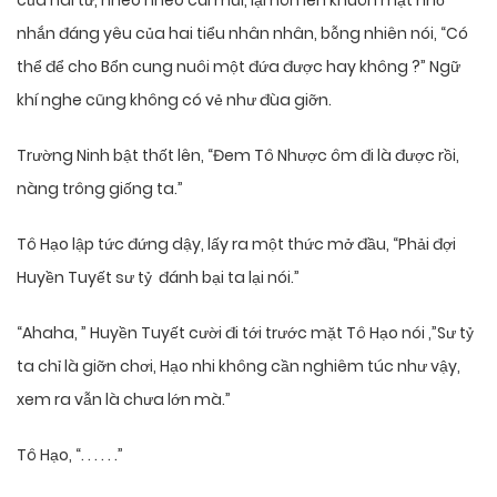
của hài tử, nhéo nhéo cái mũi, lại hôn lên khuôn mặt nhỏ
nhắn đáng yêu của hai tiểu nhân nhân, bỗng nhiên nói, “Có
thể để cho Bổn cung nuôi một đứa được hay không ?” Ngữ
khí nghe cũng không có vẻ như đùa giỡn.
Trường Ninh bật thốt lên, “Đem Tô Nhược ôm đi là được rồi,
nàng trông giống ta.”
Tô Hạo lập tức đứng dậy, lấy ra một thức mở đầu, “Phải đợi
Huyền Tuyết sư tỷ đánh bại ta lại nói.”
“Ahaha, ” Huyền Tuyết cười đi tới trước mặt Tô Hạo nói ,”Sư tỷ
ta chỉ là giỡn chơi, Hạo nhi không cần nghiêm túc như vậy,
xem ra vẫn là chưa lớn mà.”
Tô Hạo, “. . . . . .”