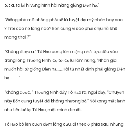
tốt a, ta lại hi vọng hình hài nàng giống Điện hạ.”
“Giống phò mã chẳng phải sẽ là tuyệt đại mỹ nhân hay sao
? Trời cao nỡ lòng nào? Bổn cung vì sao phải chịu nỗi khổ
mang thai ?”
“Không được a.” Tô Hạo cong lên miệng nhỏ, tựa đầu vào
trong lòng Trường Ninh, cọ tới cọ lui làm nũng, “Nhân gia
muốn hài tử giống Điện hạ…….Hài tử nhất định phải giống Điện
hạ. . . . . .”
“Không được, ” Trường Ninh đẩy Tô Hạo ra, ngồi dậy, “Chuyện
này Bổn cung tuyệt đối không nhượng bộ.” Nói xong mặt lạnh
như tiền bỏ lại Tô Hạo, một mình đi mất.
Tô Hạo bò lên cuộn đệm lông cừu, đi theo ở phía sau, nhưng