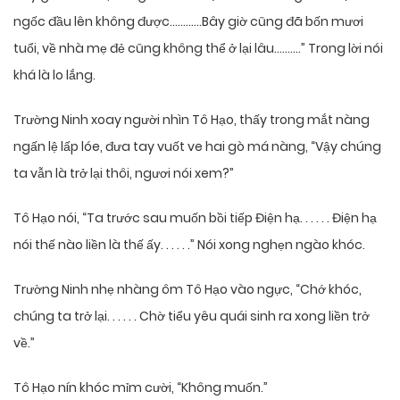
ngốc đầu lên không được…………Bây giờ cũng đã bốn mươi
tuổi, về nhà mẹ đẻ cũng không thể ở lại lâu……….” Trong lời nói
khá là lo lắng.
Trường Ninh xoay người nhìn Tô Hạo, thấy trong mắt nàng
ngấn lệ lấp lóe, đưa tay vuốt ve hai gò má nàng, “Vậy chúng
ta vẫn là trở lại thôi, ngươi nói xem?”
Tô Hạo nói, “Ta trước sau muốn bồi tiếp Điện hạ. . . . . . Điện hạ
nói thế nào liền là thế ấy. . . . . .” Nói xong nghẹn ngào khóc.
Trường Ninh nhẹ nhàng ôm Tô Hạo vào ngực, “Chớ khóc,
chúng ta trở lại. . . . . . Chờ tiểu yêu quái sinh ra xong liền trở
về.”
Tô Hạo nín khóc mỉm cười, “Không muốn.”