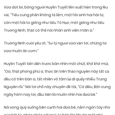
Vừa dứt lời, bóng người Huyền Tuyết liền xuất hiện trong lều
vải, “Tiểu cung phấn không tệ lắm, một hồi sinh hai hài tử,
còn một hài tử giống như tiểu Tô Hạo, một giống như tiểu
Trường Ninh, thật có thể nói nhân sinh viên mãn a.”
Trường Ninh cười yếu ớt, “Sư tỷ ngươi vừa vặn tới, chúng ta
vừa muốn ăn cơm.”
Huyền Tuyết tiến đến trước bàn nhìn một chút, khịt khịt mũi,
“Oa, thật phong phú a, thức ăn trên thảo nguyên này tất cả
đều có trên bàn a, tất nhiên vô tâm lại đi quấy nhiễu Trung
Nguyên rồi.” Nói tới chỗ này chuyển đề tài, “Có điều, Bổn cung
ngày hôm nay tới, đầu tiên là muốn nhìn hai đứa bé.”
Nói xong quỳ xuống bên cạnh hai đứa bé, nắm ngón tay nhỏ