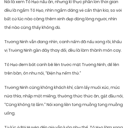
Nói là xem Tô Hạo nấu ăn, nhưng kì thực phần lớn thời gian
đều là ngắm Tô Hạo, nhìn ngắm dáng vẻ cẩn thận kia, so với
bất cứ lúc nào càng thêm xinh đẹp động lòng người, nhìn
thế nào cũng thấy không đủ.
Trường Ninh vẫn đang nhìn, canh nấm đã nấu xong rồi, khẩu
vị Trường Ninh gần đây thay đổi, đều là làm thành món cay.
Tô Hạo đem bát canh bê lên trước mặt Trường Ninh, để lên
trên bàn, ôn nhu nói, “Điện hạ nếm thử.”
Trường Ninh cũng không khách khí, cầm lấy muôi xúc, múc
nửa thìa, nhấp một miếng, thưởng thức thức ăn, gật đầu nói,
“Cũng không tệ lắm.” Nói xong liền từng muỗng từng muỗng
uống.
Từ lúc ở Bội Huyện đến giờ vẫn luôn như thế, Tô Hạo làm xong