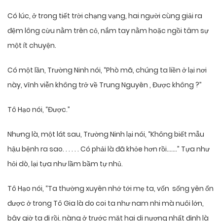
Có lúc, ở trong tiết trời chạng vạng, hai người cùng giải ra
đệm lông cừu nằm trên cỏ, nắm tay nằm hoặc ngồi tâm sự
một ít chuyện.
Có một lần, Trường Ninh nói, “Phò mã, chúng ta liền ở lại nơi
này, vĩnh viễn không trở về Trung Nguyên , Được không ?”
Tô Hạo nói, “Được.”
Nhưng là, một lát sau, Trường Ninh lại nói, “Không biết mẫu
hậu bệnh ra sao. . . . . . Có phải là đã khỏe hơn rồi…….” Tựa như
hỏi dò, lại tựa như lầm bầm tự nhủ.
Tô Hạo nói, “Ta thường xuyên nhớ tới mẹ ta, vốn sống yên ổn
được ở trong Tô Gia là do coi ta như nam nhi mà nuôi lớn,
bây giờ ta đi rồi, nàng ở trước mặt hai di nương nhất định là