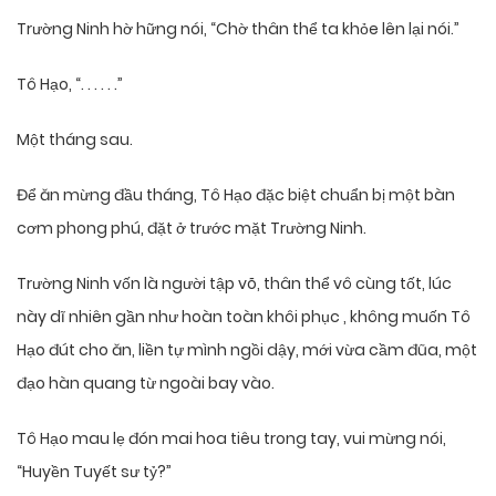
Trường Ninh hờ hững nói, “Chờ thân thể ta khỏe lên lại nói.”
Tô Hạo, “. . . . . .”
Một tháng sau.
Để ăn mừng đầu tháng, Tô Hạo đặc biệt chuẩn bị một bàn
cơm phong phú, đặt ở trước mặt Trường Ninh.
Trường Ninh vốn là người tập võ, thân thể vô cùng tốt, lúc
này dĩ nhiên gần như hoàn toàn khôi phục , không muốn Tô
Hạo đút cho ăn, liền tự mình ngồi dậy, mới vừa cầm đũa, một
đạo hàn quang từ ngoài bay vào.
Tô Hạo mau lẹ đón mai hoa tiêu trong tay, vui mừng nói,
“Huyền Tuyết sư tỷ?”