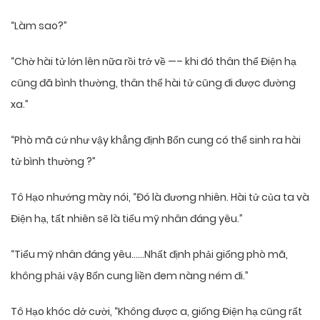
“Làm sao?”
“Chờ hài tử lớn lên nữa rồi trở về —– khi đó thân thể Điện hạ
cũng đã bình thường, thân thể hài tử cũng đi được đường
xa.”
“Phò mã cứ như vậy khẳng định Bổn cung có thể sinh ra hài
tử bình thường ?”
Tô Hạo nhướng mày nói, “Đó là đương nhiên. Hài tử của ta và
Điện hạ, tất nhiên sẽ là tiểu mỹ nhân đáng yêu.”
“Tiểu mỹ nhân đáng yêu……Nhất định phải giống phò mã,
không phải vậy Bổn cung liền đem nàng ném đi.”
Tô Hạo khóc dở cười, “Không được a, giống Điện hạ cũng rất