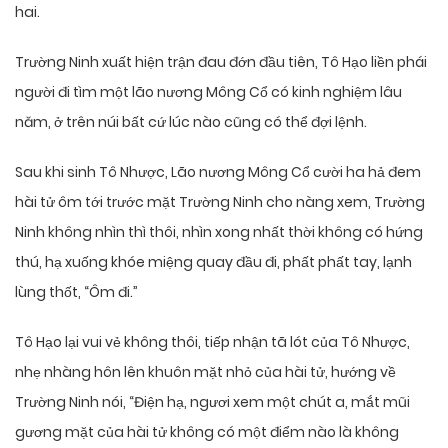
hai.
Trường Ninh xuất hiện trận đau đớn đầu tiên, Tô Hạo liền phái
người đi tìm một lão nương Mông Cổ có kinh nghiệm lâu
năm, ở trên núi bất cứ lúc nào cũng có thể đợi lệnh.
Sau khi sinh Tô Nhược, Lão nương Mông Cổ cười ha hả đem
hài tử ôm tới trước mặt Trường Ninh cho nàng xem, Trường
Ninh không nhìn thì thôi, nhìn xong nhất thời không có hứng
thú, hạ xuống khóe miệng quay đầu đi, phất phất tay, lạnh
lùng thốt, “Ôm đi.”
Tô Hạo lại vui vẻ không thôi, tiếp nhận tã lót của Tô Nhược,
nhẹ nhàng hôn lên khuôn mặt nhỏ của hài tử, hướng về
Trường Ninh nói, “Điện hạ, ngươi xem một chút a, mắt mũi
gương mặt của hài tử không có một điểm nào là không