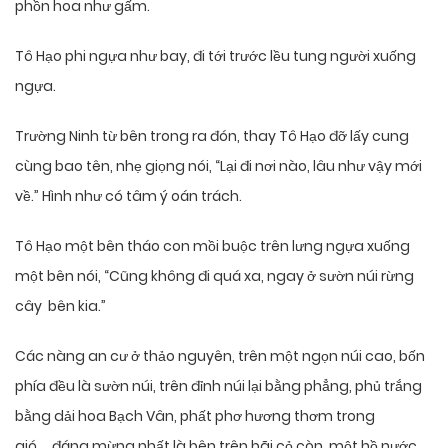
phồn hoa như gấm.
Tô Hạo phi ngựa như bay, đi tới trước lều tung người xuống
ngựa.
Trường Ninh từ bên trong ra đón, thay Tô Hạo đỡ lấy cung
cùng bao tên, nhẹ giọng nói, “Lại đi nơi nào, lâu như vậy mới
về.” Hình như có tâm ý oán trách.
Tô Hạo một bên tháo con mồi buộc trên lưng ngựa xuống
một bên nói, “Cũng không đi quá xa, ngay ở sườn núi rừng
cây bên kia.”
Các nàng an cư ở thảo nguyên, trên một ngọn núi cao, bốn
phía đều là sườn núi, trên đỉnh núi lại bằng phẳng, phủ trắng
bằng dải hoa Bạch Vân, phất phơ hương thơm trong
gió…..đáng mừng nhất là bên trên bãi cỏ còn một hồ nước,