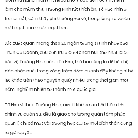
Món thứ hai là món thịt hươu kho, trước tiên lọc thịt nầm,
làm cho mềm thịt, Trường Ninh rất thích ăn, Tô Hạo nhìn ở
trong mắt, cảm thấy phi thường vui vẻ, trong lòng so với ăn
mật ngọt còn muốn ngọt hơn.
Lúc xuất quan mang theo 20 ngàn tướng sĩ tinh nhuệ của
Thần Cơ Doanh, đều đồn trú ở dưới chân núi, thứ nhất là để
bảo vệ Trường Ninh cùng Tô Hạo, thứ hai cũng là để bảo hộ
dân chăn nuôi trong vòng trăm dặm quanh đây không bị bộ
lạc khác trên thảo nguyên quấy nhiễu, trong thời gian một
năm, nghiễm nhiên tự thành một quốc gia.
Tô Hạo vì theo Trường Ninh, cực ít khi hạ sơn hỏi thăm tới
chính vụ quân sự, đều là giao cho tướng quân tâm phúc
quản lí, chỉ có một vài trường hợp đại sự mới đích thân đứng
ra giải quyết.