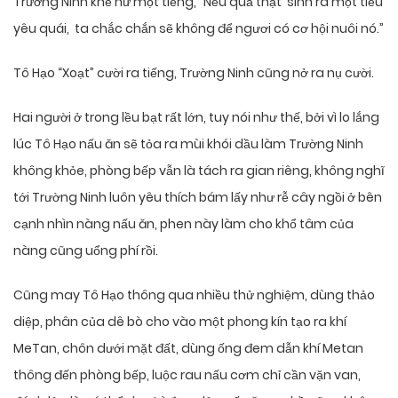
Trường Ninh khẽ hừ một tiếng, “Nếu quả thật sinh ra một tiểu
yêu quái, ta chắc chắn sẽ không để ngươi có cơ hội nuôi nó.”
Tô Hạo “Xoạt” cười ra tiếng, Trường Ninh cũng nở ra nụ cười.
Hai người ở trong lều bạt rất lớn, tuy nói như thế, bởi vì lo lắng
lúc Tô Hạo nấu ăn sẽ tỏa ra mùi khói dầu làm Trường Ninh
không khỏe, phòng bếp vẫn là tách ra gian riêng, không nghĩ
tới Trường Ninh luôn yêu thích bám lấy như rễ cây ngồi ở bên
cạnh nhìn nàng nấu ăn, phen này làm cho khổ tâm của
nàng cũng uổng phí rồi.
Cũng may Tô Hạo thông qua nhiều thử nghiệm, dùng thảo
diệp, phân của dê bò cho vào một phong kín tạo ra khí
MeTan, chôn dưới mặt đất, dùng ống đem dẫn khí Metan
thông đến phòng bếp, luộc rau nấu cơm chỉ cần vặn van,