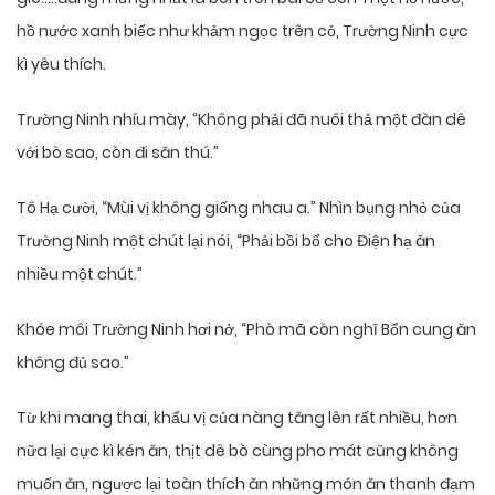
hồ nước xanh biếc như khảm ngọc trên cỏ, Trường Ninh cực
kì yêu thích.
Trường Ninh nhíu mày, “Không phải đã nuôi thả một đàn dê
với bò sao, còn đi săn thú.”
Tô Hạ cười, “Mùi vị không giống nhau a.” Nhìn bụng nhỏ của
Trường Ninh một chút lại nói, “Phải bồi bổ cho Điện hạ ăn
nhiều một chút.”
Khóe môi Trường Ninh hơi nở, “Phò mã còn nghĩ Bổn cung ăn
không đủ sao.”
Từ khi mang thai, khẩu vị của nàng tăng lên rất nhiều, hơn
nữa lại cực kì kén ăn, thịt dê bò cùng pho mát cũng không
muốn ăn, ngược lại toàn thích ăn những món ăn thanh đạm