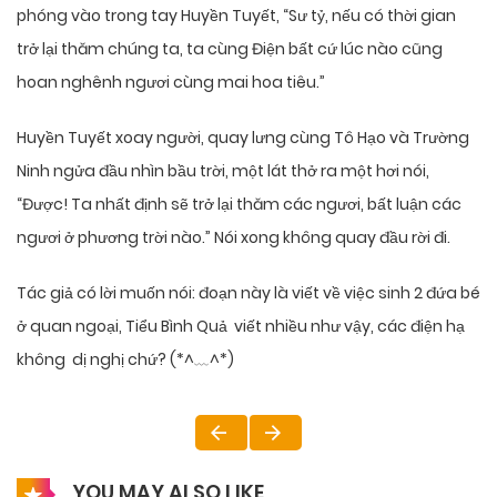
phóng vào trong tay Huyền Tuyết, “Sư tỷ, nếu có thời gian
trở lại thăm chúng ta, ta cùng Điện bất cứ lúc nào cũng
hoan nghênh ngươi cùng mai hoa tiêu.”
Huyền Tuyết xoay người, quay lưng cùng Tô Hạo và Trường
Ninh ngửa đầu nhìn bầu trời, một lát thở ra một hơi nói,
“Được! Ta nhất định sẽ trở lại thăm các ngươi, bất luận các
ngươi ở phương trời nào.” Nói xong không quay đầu rời đi.
Tác giả có lời muốn nói: đoạn này là viết về việc sinh 2 đứa bé
ở quan ngoại, Tiểu Bình Quả viết nhiều như vậy, các điện hạ
không dị nghị chứ? (*^﹏^*)
YOU MAY ALSO LIKE