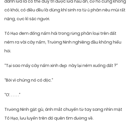
đánh lửa là có thể duy trì được lửa nấu ăn, cơ hồ cũng không
có khói, có điều đều là dùng khí sinh ra từ ủ phân nêu mùi rất
nặng, cực kì sặc người.
Tô Hạo đem đống nấm hái trong rừng phân loại trên đất
ném ra vài cây nấm, Trường Ninh nghiêng đầu không hiểu
hỏi.
“Tại sao mấy cây nấm xinh đẹp này lại ném xuống đất ?”
“Bởi vì chúng nó có độc.”
“Ơ. . . . . .”
Trường Ninh gật gù, ánh mắt chuyển từ tay sang nhìn mặt
Tô Hạo, lưu luyến trên đó quên tìm đường về.