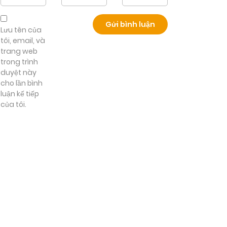
Lưu tên của
tôi, email, và
trang web
trong trình
duyệt này
cho lần bình
luận kế tiếp
của tôi.