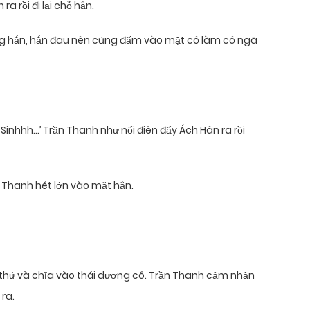
a rồi đi lại chỗ hắn.
ng hắn, hắn đau nên cũng đấm vào mặt cô làm cô ngã
 Sinhhh…’ Trần Thanh như nổi điên đẩy Ách Hân ra rồi
 Thanh hét lớn vào mặt hắn.
ột thứ và chĩa vào thái dương cô. Trần Thanh cảm nhận
 ra.