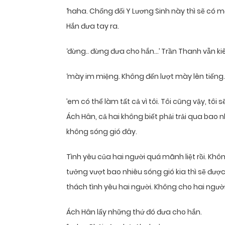
‘haha. Chống đối Y Lương Sinh này thì sẽ có mộ
Hắn đưa tay ra.
‘đừng.. đừng đưa cho hắn…’ Trần Thanh vẫn kiê
‘mày im miệng. Không đến lượt mày lên tiếng.
’em có thể làm tất cả vì tôi. Tôi cũng vậy, tôi 
Ách Hân, cả hai không biết phải trải qua ba
không sóng gió đây.
Tình yêu của hai người quá mãnh liệt rồi. Khô
tưởng vượt bao nhiêu sóng gió kia thì sẽ đượ
thách tình yêu hai người. Không cho hai ng
Ách Hân lấy những thứ đó đưa cho hắn.