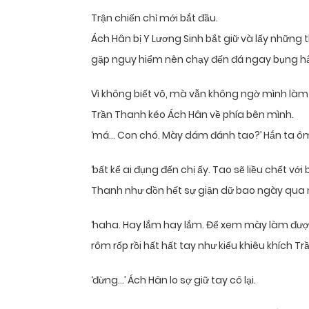
Trận chiến chỉ mới bắt đầu.
Ách Hân bị Y Lương Sinh bắt giữ và lấy những
gặp nguy hiểm nên chạy đến đá ngay bụng h
Vì không biết võ, mà vẫn không ngờ mình làm
Trần Thanh kéo Ách Hân về phía bên mình.
‘má… Con chó. Mày dám đánh tao?’ Hắn ta ôm
‘bất kể ai đụng đến chị ấy. Tao sẽ liều chết vớ
Thanh như dồn hết sự giận dữ bao ngày qua 
‘haha. Hay lắm hay lắm. Để xem mày làm được
rôm rốp rồi hất hất tay như kiểu khiêu khích T
‘đừng…’ Ách Hân lo sợ giữ tay cô lại.