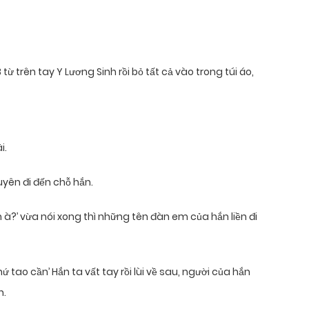
ừ trên tay Y Lương Sinh rồi bỏ tất cả vào trong túi áo,
i.
uyên đi đến chỗ hắn.
 à?’ vừa nói xong thì những tên đàn em của hắn liền đi
hứ tao cần’ Hắn ta vất tay rồi lùi về sau, người của hắn
n.