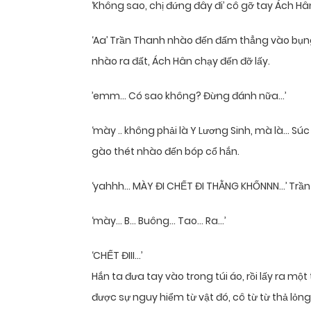
‘Không sao, chị đứng đây đi’ cô gỡ tay Ách Hân r
‘Aa’ Trần Thanh nhào đến đấm thẳng vào bụ
nhào ra đất, Ách Hân chạy đến đỡ lấy.
’emm… Có sao không? Đừng đánh nữa…’
‘mày .. không phải là Y Lương Sinh, mà là… Súc
gào thét nhào đến bóp cổ hắn.
‘yahhh… MÀY ĐI CHẾT ĐI THẰNG KHỐNNN…’ Trần
‘mày… B… Buông… Tao… Ra…’
‘CHẾT ĐIII…’
Hắn ta đưa tay vào trong túi áo, rồi lấy ra m
được sự nguy hiểm từ vật đó, cô từ từ thả lỏng