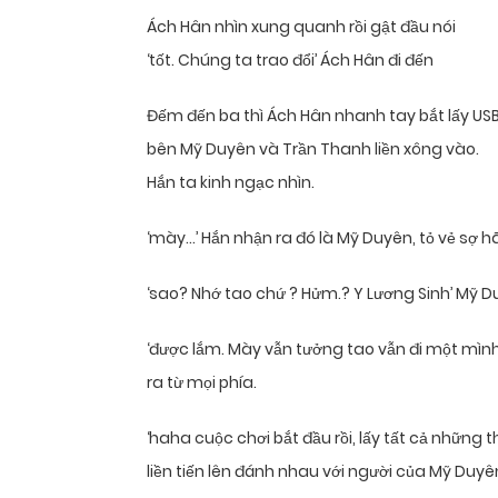
Ách Hân nhìn xung quanh rồi gật đầu nói
‘tốt. Chúng ta trao đổi’ Ách Hân đi đến
Đếm đến ba thì Ách Hân nhanh tay bắt lấy USB t
bên Mỹ Duyên và Trần Thanh liền xông vào.
Hắn ta kinh ngạc nhìn.
‘mày…’ Hắn nhận ra đó là Mỹ Duyên, tỏ vẻ sợ hã
‘sao? Nhớ tao chứ ? Hửm.? Y Lương Sinh’ Mỹ D
‘được lắm. Mày vẫn tưởng tao vẫn đi một mình
ra từ mọi phía.
‘haha cuộc chơi bắt đầu rồi, lấy tất cả những t
liền tiến lên đánh nhau với người của Mỹ Duyê