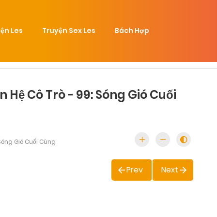
ện Les
Truyện Sex Les
Bách Hợp
 Hệ Cô Trò - 99: Sóng Gió Cuối
Sóng Gió Cuối Cùng
Prev
Next