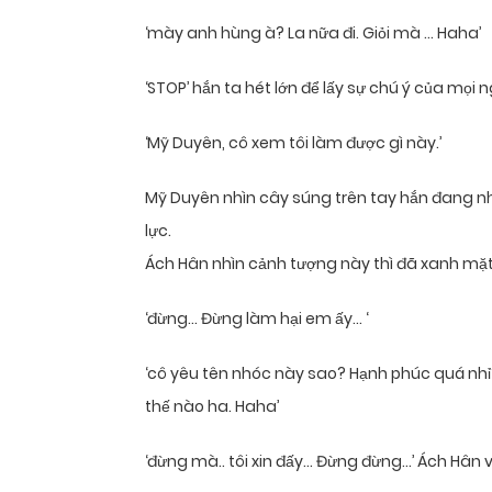
‘mày anh hùng à? La nữa đi. Giỏi mà … Haha’
‘STOP’ hắn ta hét lớn để lấy sự chú ý của mọi
‘Mỹ Duyên, cô xem tôi làm được gì này.’
Mỹ Duyên nhìn cây súng trên tay hắn đang n
lực.
Ách Hân nhìn cảnh tượng này thì đã xanh mặt t
‘đừng… Đừng làm hại em ấy… ‘
‘cô yêu tên nhóc này sao? Hạnh phúc quá nh
thế nào ha. Haha’
‘đừng mà.. tôi xin đấy… Đừng đừng…’ Ách Hân v