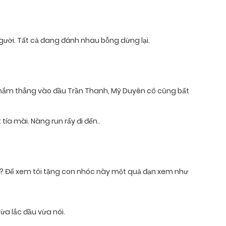
 người. Tất cả đang đánh nhau bỗng dừng lại.
hắm thẳng vào đầu Trần Thanh, Mỹ Duyên cô cũng bất
ía mài. Nàng run rẩy đi đến..
ỉ? Để xem tôi tặng con nhóc này một quả đạn xem như
ừa lắc đầu vừa nói.