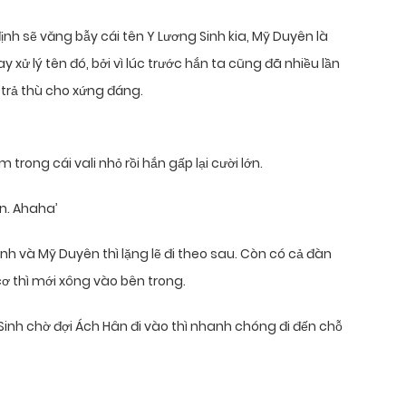
ịnh sẽ văng bẫy cái tên Y Lương Sinh kia, Mỹ Duyên là
y xử lý tên đó, bởi vì lúc trước hắn ta cũng đã nhiều lần
trả thù cho xứng đáng.
m trong cái vali nhỏ rồi hắn gấp lại cười lớn.
n. Ahaha’
nh và Mỹ Duyên thì lặng lẽ đi theo sau. Còn có cả đàn
ơ thì mới xông vào bên trong.
g Sinh chờ đợi Ách Hân đi vào thì nhanh chóng đi đến chỗ