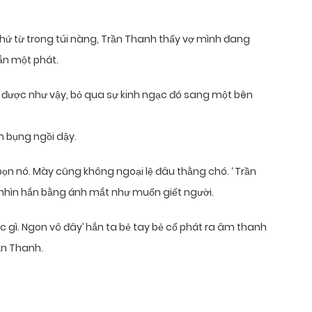
 thứ từ trong túi nàng, Trần Thanh thấy vợ mình đang
ắn một phát.
 được như vậy, bỏ qua sự kinh ngạc đó sang một bên
 bụng ngồi dậy.
i bọn nó. Mày cũng không ngoại lệ đâu thằng chó. ‘ Trần
nhìn hắn bằng ánh mắt như muốn giết người.
 gì. Ngon vô đây’ hắn ta bẻ tay bẻ cổ phát ra âm thanh
rần Thanh.