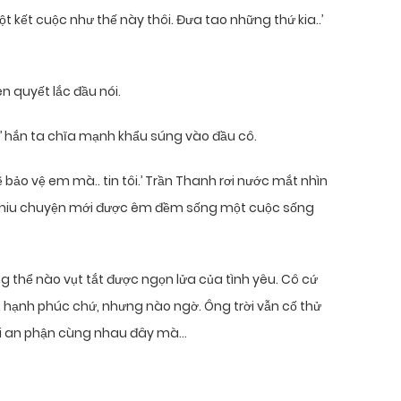
t kết cuộc như thế này thôi. Đưa tao những thứ kia..’
n quyết lắc đầu nói.
’ hắn ta chĩa mạnh khẩu súng vào đầu cô.
sẽ bảo vệ em mà.. tin tôi.’ Trần Thanh rơi nước mắt nhìn
o nhiu chuyện mới được êm đềm sống một cuộc sống
ng thể nào vụt tắt được ngọn lửa của tình yêu. Cô cứ
c hạnh phúc chứ, nhưng nào ngờ. Ông trời vẫn cố thử
ười an phận cùng nhau đây mà…