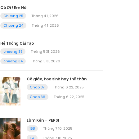
Cô Ơi ! Em Nè
Chương 25
Tháng 4 1, 2026
Chương 24
Tháng 4 1, 2026
Hệ Thống Cải Tạo
chương 35
Tháng 5 31, 2026
chương 34
Tháng 5 31, 2026
Cô giáo, học sinh hay thế thân
Chap 37
Tháng 6 22, 2025
Chap 36
Tháng 6 22, 2025
Làm Kén – PEPSI
158
Tháng 7 10, 2025
157
Tháng 7 10, 2025