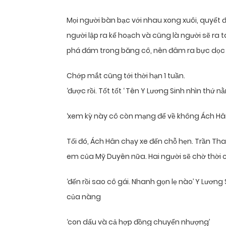
Mọi người bàn bạc với nhau xong xuôi, quyết đ
người lập ra kế hoạch và cũng là người sẽ ra ta
phá đám trong băng cô, nên đâm ra bực dọc 
Chớp mắt cũng tới thời hạn 1 tuần.
‘được rồi. Tốt tốt ‘ Tên Y Lương Sinh nhìn thứ nằ
‘xem kỳ này cô còn mạng để về không Ách Hâ
Tối đó, Ách Hân chạy xe đến chỗ hẹn. Trần Tha
em của Mỹ Duyên nữa. Hai người sẽ chờ thời c
‘đến rồi sao cô gái. Nhanh gọn lẹ nào’ Y Lươn
của nàng
‘con dấu và cả hợp đồng chuyển nhượng’