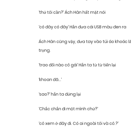
‘thứ tôi cần?’ Ách Hân hất mặt nói
‘có đây có đây’ Hắn đưa cái USB màu đen ra
Ách Hân cũng vậy, đưa tay vào túi áo khoác 
trọng.
‘trao đổi nào cô gái’ Hắn ta từ từ tiến lại
‘khoan đã…’
‘sao?’ hắn ta đứng lại
‘Chắc chắn đi một mình chứ?’
‘cô xem ở đây đi. Có ai ngoài tôi và cô.?’