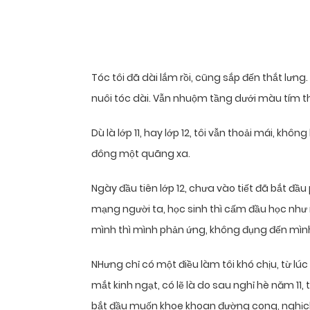
Tóc tôi đã dài lắm rồi, cũng sắp đến thắt lưng.
nuôi tóc dài. Vẫn nhuộm tầng dưới màu tím t
Dù là lớp 11, hay lớp 12, tôi vẫn thoải mái, kh
đông một quãng xa.
Ngày đầu tiên lớp 12, chưa vào tiết đã bắt đầu
mạng người ta, học sinh thì cấm đầu học như 
mình thì mình phản ứng, không đụng đến mình 
NHưng chỉ có một điều làm tôi khó chịu, từ lú
mắt kinh ngạt, có lẽ là do sau nghỉ hè năm 11,
bắt đầu muốn khoe khoan đường cong, nghịch l