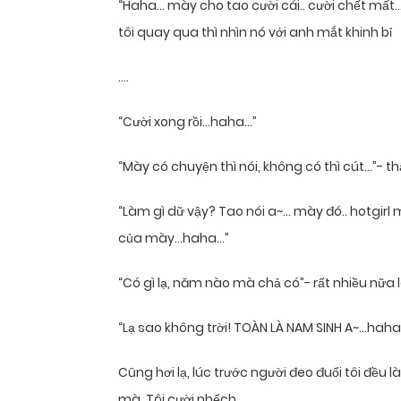
“Haha… mày cho tao cười cái.. cười chết mất…
tôi quay qua thì nhìn nó với anh mắt khinh bỉ
….
“Cười xong rồi…haha…”
“Mày có chuyện thì nói, không có thì cút…”- thậ
“Làm gì dữ vậy? Tao nói a~… mày đó.. hotgirl 
của mày…haha…”
“Có gì lạ, năm nào mà chả có”- rất nhiều nữa là
“Lạ sao không trời! TOÀN LÀ NAM SINH A~…haha..”
Cũng hơi lạ, lúc trước người đeo đuổi tôi đều 
mà. Tôi cười nhếch.