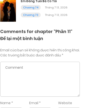
Em Đáng Tuổi Bà Cố Tôi
Chương 74
Tháng 7 13, 2026
Chương 73
Tháng 7 13, 2026
Comments for chapter "Phần 11"
Để lại một bình luận
Email của bạn sẽ không được hiển thị công khai.
Các trường bắt buộc được đánh dấu
*
Name
*
Email
*
Website