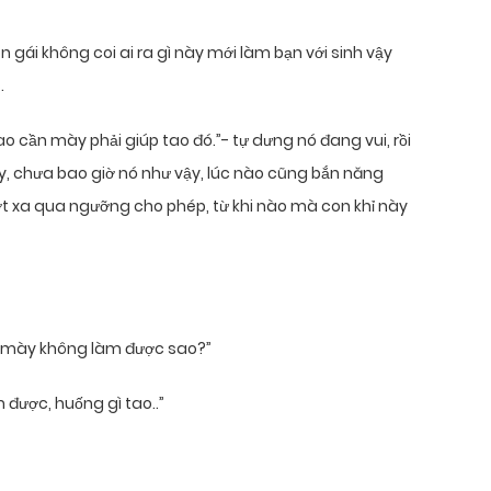
n gái không coi ai ra gì này mới làm bạn với sinh vậy
.
ao cần mày phải giúp tao đó.”- tự dưng nó đang vui, rồi
ay, chưa bao giờ nó như vậy, lúc nào cũng bắn năng
ượt xa qua ngưỡng cho phép, từ khi nào mà con khỉ này
ện mày không làm được sao?”
được, huống gì tao..”