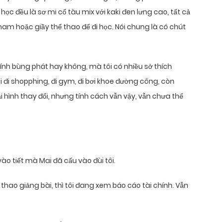
học đều là sơ mi cổ tàu mix với kaki đen lưng cao, tất cả
m hoặc giầy thể thao để đi học. Nói chung là có chút
ính bùng phát hay không, mà tôi có nhiều sở thích
i đi shopphing, đi gym, đi bơi khoe đường công, còn
hình thay đổi, nhưng tính cách vẫn vậy, vẫn chưa thể
 vào tiết mà Mai đã cấu vào đùi tôi.
thao giảng bài, thì tôi đang xem báo cáo tài chính. Vẫn