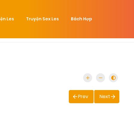
ện Les
Truyện Sex Les
Bách Hợp
Prev
Next