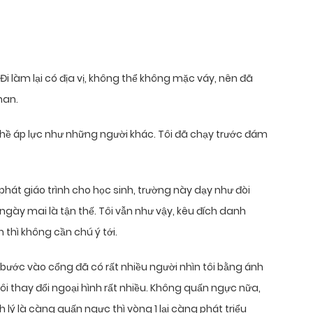
 Đi làm lại có địa vị, không thể không mặc váy, nên đã
han.
ông hề áp lực như những người khác. Tôi đã chạy trước đám
 phát giáo trình cho học sinh, trường này dạy như đòi
ngày mai là tận thế. Tôi vẫn như vậy, kêu đích danh
thì không cần chú ý tới.
c bước vào cổng đã có rất nhiều người nhìn tôi bằng ánh
 tôi thay đổi ngoại hình rất nhiều. Không quấn ngực nữa,
ý là càng quấn ngực thì vòng 1 lại càng phát triểu