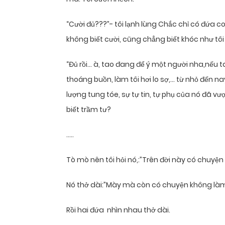
“Cười đủ???”- tôi lạnh lùng Chắc chỉ có đứa co
không biết cười, cũng chẳng biết khóc như tôi 
“Đủ rồi… à, tao đang để ý một người nha,nếu t
thoáng buồn, làm tôi hơi lo sợ,… từ nhỏ đến n
lượng tung tóe, sự tự tin, tự phụ của nó đã v
biết trầm tư?
…..
Tò mò nên tôi hỏi nó,:”Trên đời này có chuy
Nó thở dài:”Mày mà còn có chuyện không làm 
Rồi hai đứa nhìn nhau thở dài.