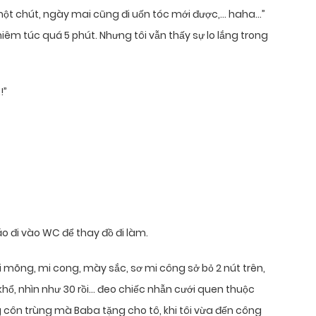
 một chút, ngày mai cũng đi uốn tóc mới được,… haha…”
iêm túc quá 5 phút. Nhưng tôi vẫn thấy sự lo lắng trong
!”
o đi vào WC để thay đồ đi làm.
 mõng, mi cong, mày sắc, sơ mi công sở bỏ 2 nút trên,
 khổ, nhìn như 30 rồi… đeo chiếc nhẫn cưới quen thuộc
g côn trùng mà Baba tặng cho tô, khi tôi vừa đến công