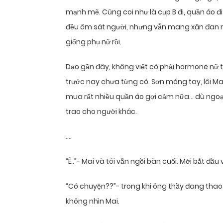
mạnh mẽ. Cũng coi như là cụp B đi, quần áo đi 
đều ôm sát người, nhưng vẫn mang xăn đan na
giống phụ nữ rồi.
Dạo gần đây, không viết có phải hormone nữ t
trước nay chưa từng có. Sơn móng tay, lôi Ma
mua rất nhiều quần áo gợi cảm nữa… dù ngoại 
trao cho người khác.
….
“Ê..”- Mai và tôi vẫn ngồi bàn cuối. Mới bắt đầu
“Có chuyện??”- trong khi ông thầy đang thao 
không nhìn Mai.