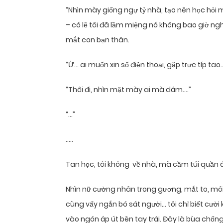
“Nhìn mày giống ngự tỷ nhà, tạo nên học hỏi
– có lẽ tôi đã lầm miệng nó không bao giờ ngh
mắt con bạn thân.
“Ừ… ai muốn xin số điện thoại, gặp trực típ tao..
“Thôi đi, nhìn mặt mày ai mà dám….”
“…”
…..
Tan học, tôi không về nhà, mà cầm túi quần á
Nhìn nữ cường nhân trong gương, mắt to, môi
cùng vấy ngắn bó sát người… tôi chỉ biết cười
vào ngón áp út bên tay trái. Đây là bùa chốn