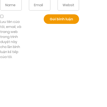
Lưu tên của
tôi, email, và
trang web
trong trình
duyệt này
cho lần bình
luận kế tiếp
của tôi.