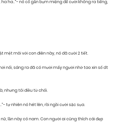
 ha ha..”- nó cố gắn bụm miệng để cười không ra tiếng,
t mệt mõi với con điên này, nó đã cười 2 tiết.
mới nổi, sáng ra đã có mười mấy người nhờ tao xin số dt
, nhưng tôi điều từ chối.
- tự nhiên nó hét lên, rồi ngồi cười sặc sụa.
là nữ, lần này có nam. Con người ai cũng thích cái đẹp