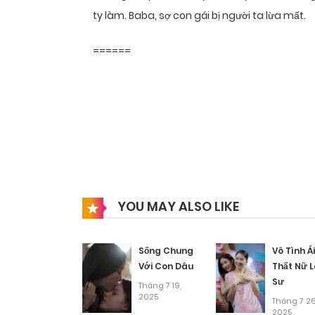
ty làm. Baba, sợ con gái bị người ta lừa mất.
======
YOU MAY ALSO LIKE
Sống Chung
Vô Tình Ái
Với Con Dâu
Thất Nữ 
Sư
Tháng 7 19,
2025
Tháng 7 26
2025