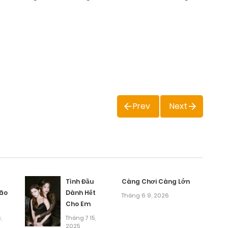
Prev
Next
Tình Đầu
Càng Chơi Càng Lớn
Lão
Dành Hết
Tháng 6 9, 2026
Cho Em
,
Tháng 7 15,
2025