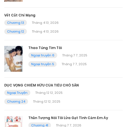
Vết Cắt Chí Mạng
Chương 13
Tháng 4 13, 2026
Chương 12
Tháng 4 13, 2026
Thao Túng Tim Tôi
Ngoại truyện 6
Tháng 7 7, 2025
Ngoại truyện 5
Tháng 7 7, 2025
DỤC VỌNG CHIẾM HỮU CỦA TIỂU CHÓ SĂN
Ngoại Truyện
Tháng 12 12, 2025
Chương 24
Tháng 12 12, 2025
Thần Tượng Nói Tôi Lừa Gạt Tình Cảm Em Ấy
Chương 41
Tháng 7 7, 2026