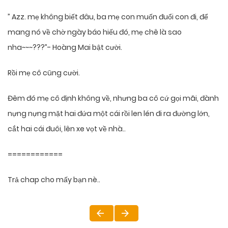
” Azz. mẹ không biết đâu, ba mẹ con muốn đuổi con đi, để
mang nó về chờ ngày báo hiếu đó, mẹ chê là sao
nha~~~???”- Hoàng Mai bật cười.
Rồi mẹ cô cũng cười.
Đêm đó mẹ cô định không về, nhưng ba cô cứ gọi mãi, đành
nựng nựng mặt hai đứa một cái rồi len lén đi ra đường lớn,
cắt hai cái đuôi, lên xe vọt về nhà..
============
Trả chap cho mấy bạn nè..