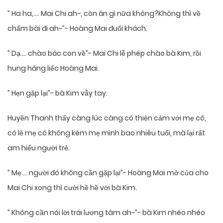
” Ha ha,…. Mai Chi ah~, còn ăn gì nữa không?Không thì về
chấm bài đi ah~”- Hoàng Mai đuổi khách.
” Dạ…. chào bác con về”- Mai Chi lễ phép chào bà Kim, rồi
hung hăng liếc Hoàng Mai.
” Hẹn gặp lại”- bà Kim vẫy tay.
Huyền Thanh thấy càng lúc càng có thiện cảm với mẹ cô,
có lẽ mẹ cô không kém mẹ mình bao nhiêu tuổi, mà lại rất
am hiểu người trẻ.
” Mẹ…. người đó không cần gặp lại”- Hoàng Mai mở của cho
Mai Chi xong thì cười hề hề với bà Kim.
” Không cần nói lời trái lương tâm ah~”- bà Kim nhéo nhéo