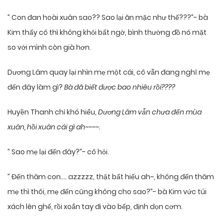
” Con đan hoài xuân sao?? Sao lại ăn mặc như thế???”- bà
Kim thấy cô thì không khỏi bất ngờ, bình thường đồ nó mặt
so với mình còn già hơn.
Dương Lâm quay lại nhìn mẹ một cái, cô vẫn đang nghĩ mẹ
đến đây làm gì?
Bà đã biết được bao nhiêu rồi????
Huyền Thanh chỉ khó hiểu,
Dương Lâm vẫn chưa đến mùa
xuân, hồi xuân cái gì ah~~~~.
” Sao mẹ lại đến đây?”- cô hỏi.
” Đến thăm con…. azzzzz, thật bất hiếu ah~, không đến thăm
mẹ thì thôi, mẹ đến cũng không cho sao?”- bà Kim vức túi
xách lên ghế, rồi xoắn tay đi vào bếp, định dọn cơm.