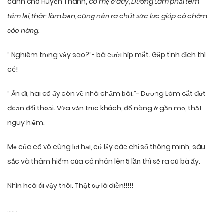
canh cho Huyền Thanh,
có mẹ ở đây, Dương Lâm phải tém
tém lại, thân làm bạn, cũng nên ra chút sức lực giúp cô chăm
sóc nàng.
” Nghiêm trọng vậy sao?”- bà cười híp mắt. Gặp tình địch thì
có!
” Ăn đi, hai cô ấy còn về nhà chấm bài.”- Dương Lâm cắt đứt
đoạn đối thoại. Vừa vặn trục khách, để nàng ở gần mẹ, thật
nguy hiểm.
Mẹ của cô vô cùng lợi hại, cứ lấy các chỉ số thông minh, sâu
sắc và thâm hiểm của cô nhân lên 5 lần thì sẽ ra củ bà ấy.
Nhìn hoà ái vậy thôi. Thật sự là diễn!!!!!
…….