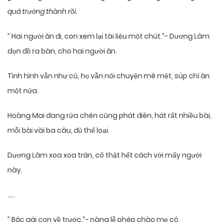
quá trưởng thành rồi.
” Hai người ăn đi, con xem lại tài liệu một chút.”- Dương Lâm
dọn đồ ra bàn, cho hai người ăn.
Tình hình vẫn như cũ, họ vẫn nói chuyện mê mệt, súp chỉ ăn
một nửa.
Hoàng Mai đang rửa chén cũng phát điên, hát rất nhiều bài,
mỗi bài vài ba câu, đủ thể loại.
Dương Lâm xoa xoa trán, cô thật hết cách với mấy người
này.
…..
” Bác gái con về trước.”- nàng lễ phép chào mẹ cô.