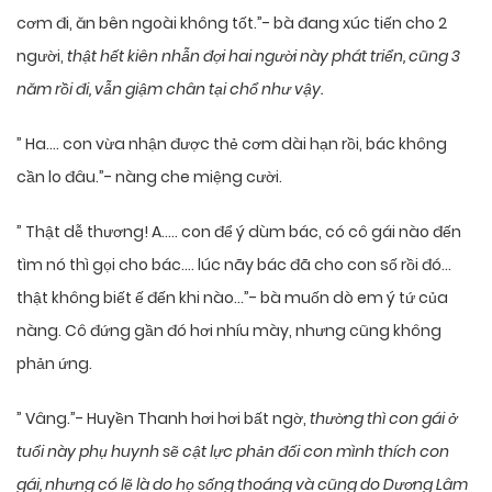
cơm đi, ăn bên ngoài không tốt.”- bà đang xúc tiến cho 2
người,
thật hết kiên nhẫn đợi hai người này phát triển, cũng 3
năm rồi đi, vẫn giậm chân tại chổ như vậy.
” Ha…. con vừa nhận được thẻ cơm dài hạn rồi, bác không
cần lo đâu.”- nàng che miệng cười.
” Thật dễ thương! A….. con để ý dùm bác, có cô gái nào đến
tìm nó thì gọi cho bác…. lúc nãy bác đã cho con số rồi đó…
thật không biết ế đến khi nào…”- bà muốn dò em ý tứ của
nàng. Cô đứng gần đó hơi nhíu mày, nhưng cũng không
phản ứng.
” Vâng.”- Huyền Thanh hơi hơi bất ngờ,
thường thì con gái ở
tuổi này phụ huynh sẽ cật lực phản đối con mình thích con
gái, nhưng có lẽ là do họ sống thoáng và cũng do Dương Lâm