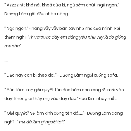
” Azzzz rất khó nói, khoá cửa kĩ, ngủ sớm chút, ngủ ngon.”-
Dương Lâm gật đầu chào nàng.
” Ngủ ngon.”- nàng vẫy vẫy bàn tay nhỏ nhỏ của mình. Rồi
thầm nghĩ
-“Thì ra trước đây em đáng yêu như vậy là do giống
mẹ nha.”
….
” Dạo này con bị theo dõi.”- Dương Lâm ngồi xuống sofa.
” Yên tâm, mẹ giải quyết tên đeo bám con xong rồi mới vào
đây! Không ai thấy mẹ vào đây đâu.”- bà Kim nháy mắt.
” Giải quyết? Sẽ làm kinh động tên đó…..”- Dương Lâm đang
nghĩ,-“
mẹ đã làm gì người ta?.”