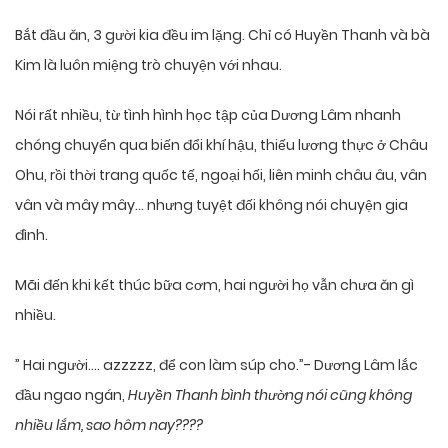
Bắt đầu ăn, 3 gười kia đều im lặng. Chỉ có Huyền Thanh và bà
Kim là luôn miệng trò chuyện với nhau.
Nói rất nhiều, từ tình hình học tập của Dương Lâm nhanh
chóng chuyển qua biến đổi khí hậu, thiếu lương thực ở Châu
Ohu, rồi thời trang quốc tế, ngoại hối, liên minh châu âu, vân
vân và mây mây… nhưng tuyệt đối không nói chuyện gia
đình.
Mãi đến khi kết thúc bữa cơm, hai người họ vẫn chưa ăn gì
nhiều.
” Hai người…. azzzzz, để con làm súp cho.”- Dương Lâm lắc
đầu ngao ngán,
Huyền Thanh bình thường nói cũng không
nhiều lắm, sao hôm nay????