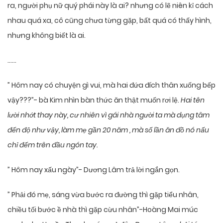
ra, người phụ nữ quý phái này là ai? nhưng có lẽ niên kỉ cách
nhau quá xa, cô cũng chưa từng gặp, bất quá có thấy hình,
nhưng không biết là ai.
……
” Hôm nay có chuyện gì vui, mà hai đứa đích thân xuống bếp
vậy???”- bà Kim nhìn bàn thức ăn thật muốn rơi lệ.
Hai tên
lười nhớt thay này, cư nhiên vì gái nhà người ta mà dụng tâm
đến độ như vậy, làm mẹ gần 20 năm , mà số lần ăn đồ nó nấu
chỉ đếm trên đầu ngón tay.
” Hôm nay xấu ngày”- Dương Lâm trả lời ngắn gọn.
” Phải đó mẹ, sáng vừa bước ra đường thì gặp tiểu nhân,
chiều tối bước ề nhà thì gặp cừu nhân”-Hoàng Mai múc