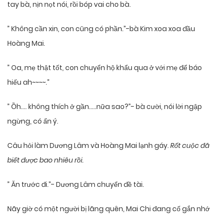
tay bà, nịn nọt nói, rồi bóp vai cho bà.
” Không cần xin, con cũng có phần.”-bà Kim xoa xoa đầu
Hoàng Mai.
” Oa, mẹ thật tốt, con chuyển hộ khẩu qua ở với mẹ để báo
hiếu ah~~~~.”
” Ồh…. không thích ở gần…..nữa sao?”- bà cười, nói lời ngập
ngừng, có ẩn ý.
Câu hỏi làm Dương Lâm và Hoàng Mai lạnh gáy.
Rốt cuộc đã
biết được bao nhiêu rồi.
” Ăn trước đi.”- Dương Lâm chuyển đề tài.
Nãy giờ có một người bị lãng quên, Mai Chi đang cố gắn nhớ