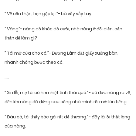
” Về cẩn thận, hẹn gặp lại.”- bà vẫy vẫy tay.
” Vâng”- nàng dở khóc dở cười, nhà nàng ở đối diện, cẩn
thận để làm gì?
” Tôi mở cửa cho cô.”- Dương Lâm đặt giấy xuống bàn,
nhanh chóng bước theo cô.
…..
” Xin lỗi, mẹ tôi có hơi nhiệt tình thái quá.”- cô đưa nàng ra về,
đến khi nàng đã đứng sau cổng nhà mình rồi mới lên tiếng.
” Đâu có, tôi thấy bác gái rất dễ thương.”- đây là lời thật lòng
của nàng.