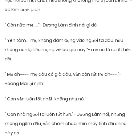
học hỏi ba một chút, nếu không khó lòng mà trị con bé kia.”-
bà Kim cười gian.
” Còn nữa mẹ…..”- Dương Lâm định nói gì đó.
” Yên tâm…. mẹ không dám đụng vào người ta đâu, nếu
không con lại liều mạng với bà già này.”- mẹ cô tỏ ra rất hờn
dỗi.
” Mẹ ah~~~~, mẹ đâu có già đâu, vẫn còn rất trẻ ah~~~.”-
Hoàng Mai lại nịnh.
” Con vẫn luôn tốt nhất, không như nó.”
” Con nhà người ta luôn tốt hơn.”- Dương Lâm nói, nhưng
không ngẩm đầu, vẫn chăm chua nhìn máy tính đối chiếu
này nọ.