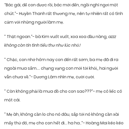
“Bác gái, để con được rồi, bác mới đến, ngồi nghỉ ngơi một
chút.”- Huyền Thanh rất thương mẹ, nên tự nhiên rất có tình
cảm với những người làm mẹ.
” Thật ngoan.”- bà Kim vuốt vuốt, xoa xoa đầu nàng,
azzz
không còn tín tình tiểu thư như lúc nhỏ.!
” Chậc, con nhớ hôm nay con đến rất sớm, ba mẹ đã đi ra
ngoài mua sắm…. chạng vạng con mới tời khỏi,, hai người
vẫn chưa về.”- Dương Lâm nhìn mẹ, cười cười.
” Còn không phải là mua đồ cho con sao???”- mẹ cô liếc cô
một cái.
” Mẹ àh, không cần lo cho nó đâu, sắp tới nó không cần xài
mấy thứ đó, mẹ cho con hết đi… ha ha..”- Hoàng Mai kéo kéo