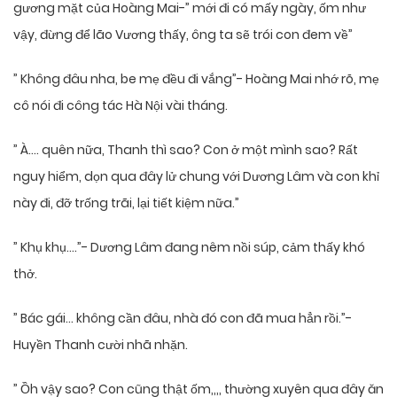
gương mặt của Hoàng Mai-” mới đi có mấy ngày, ốm như
vậy, đừng để lão Vương thấy, ông ta sẽ trói con đem về”
” Không đâu nha, be mẹ đều đi vắng”- Hoàng Mai nhớ rõ, mẹ
cô nói đi công tác Hà Nội vài tháng.
” À…. quên nữa, Thanh thì sao? Con ở một mình sao? Rất
nguy hiểm, dọn qua đây lử chung với Dương Lâm và con khỉ
này đi, đỡ trống trãi, lại tiết kiệm nữa.”
” Khụ khụ….”- Dương Lâm đang nêm nồi súp, cảm thấy khó
thở.
” Bác gái… không cần đâu, nhà đó con đã mua hẳn rồi.”-
Huyền Thanh cười nhã nhặn.
” Ồh vậy sao? Con cũng thật ốm,,,, thường xuyên qua đây ăn