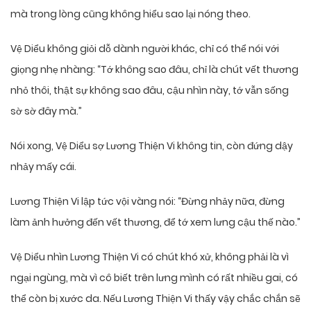
mà trong lòng cũng không hiểu sao lại nóng theo.
Vệ Diểu không giỏi dỗ dành người khác, chỉ có thể nói với
giọng nhẹ nhàng: “Tớ không sao đâu, chỉ là chút vết thương
nhỏ thôi, thật sự không sao đâu, cậu nhìn này, tớ vẫn sống
sờ sờ đây mà.”
Nói xong, Vệ Diểu sợ Lương Thiện Vi không tin, còn đứng dậy
nhảy mấy cái.
Lương Thiện Vi lập tức vội vàng nói: “Đừng nhảy nữa, đừng
làm ảnh hưởng đến vết thương, để tớ xem lưng cậu thế nào.”
Vệ Diểu nhìn Lương Thiện Vi có chút khó xử, không phải là vì
ngại ngùng, mà vì cô biết trên lưng mình có rất nhiều gai, có
thể còn bị xước da. Nếu Lương Thiện Vi thấy vậy chắc chắn sẽ