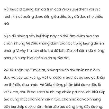
Mỗi bước đi xuống, làn da trần của Vệ Diểu lại thêm vài vết
rách, khi cô xuống được đến giữa dốc, tay đã đau như thiêu
đốt.
Mặc dù những cây bụi thấp này có thể làm điểm tựa cho
chân, nhưng Vệ Diểu không dám toàn bộ trọng lượng đè lên
chúng. Vì vậy, hai tay chịu lực đã bắt đầu ướt đẫm, dù không
nhìn, cô cũng biết chắc là đã bị trầy da.
Vệ Diểu nghỉ ngơi một lát, nhưng chỉ có thể nhẫn nhịn cơn
đau và tiếp tục xuống. Mồ hôi đã làm ướt hết áo của cô, khắp
cơ thể đều đau nhức, Vệ Diểu không phân biệt được đâu là
vết xước, đâu là đau đớn từ những chiếc gai nhỏ, chỉ biết tiếp
tục dùng một chân làm điểm tựa, chân kia đá vào những
cây bụi thấp dưới chân, rồi lại tiếp tục dùng lưng đẩy đường.