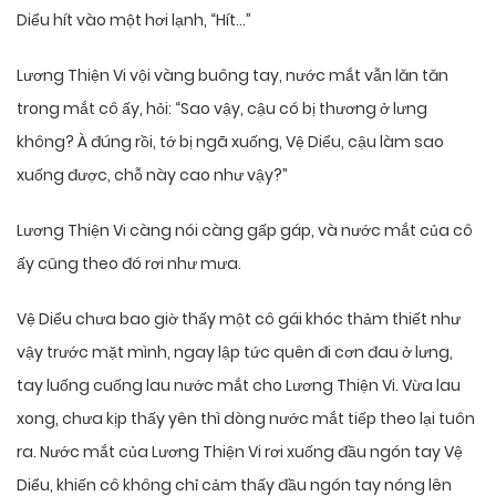
Diểu hít vào một hơi lạnh, “Hít…”
Lương Thiện Vi vội vàng buông tay, nước mắt vẫn lăn tăn
trong mắt cô ấy, hỏi: “Sao vậy, cậu có bị thương ở lưng
không? À đúng rồi, tớ bị ngã xuống, Vệ Diểu, cậu làm sao
xuống được, chỗ này cao như vậy?”
Lương Thiện Vi càng nói càng gấp gáp, và nước mắt của cô
ấy cũng theo đó rơi như mưa.
Vệ Diểu chưa bao giờ thấy một cô gái khóc thảm thiết như
vậy trước mặt mình, ngay lập tức quên đi cơn đau ở lưng,
tay luống cuống lau nước mắt cho Lương Thiện Vi. Vừa lau
xong, chưa kịp thấy yên thì dòng nước mắt tiếp theo lại tuôn
ra. Nước mắt của Lương Thiện Vi rơi xuống đầu ngón tay Vệ
Diểu, khiến cô không chỉ cảm thấy đầu ngón tay nóng lên