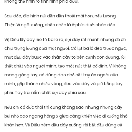
không thể nhìn rõ tình hình phía dưới.
Sau dốc, địa hình núi dần dần thoải mái hơn, nếu Lương
Thiện Vi ngã xuống, chắc chắn là ở phía dưới chân dốc.
Vệ Diểu lấy dây leo từ ba lô ra, sợi dây rất mảnh nhưng đủ để
chịu trọng lượng của một người. Cô lật ba lô đeo trước ngực,
một đầu dây buộc vào thân cây to bên cạnh con đường, rồi
thắt chặt vào người mình, tạo một nút thắt cố định. Vì không
mang găng tay, cô dùng dao nhỏ cắt tay áo ngoài của
mình, gấp thành nhiều vòng, đeo vào dây và giữ bằng tay
phải. Tay trái nắm chặt sợi dây phía sau.
Nếu chỉ có dốc thôi thì cũng không sao, nhưng những cây
bụi nhỏ cao ngang hông ở giữa càng khiến việc đi xuống khó
khăn hơn. Vệ Diểu ném đầu dây xuống, rồi bắt đầu dùng cả