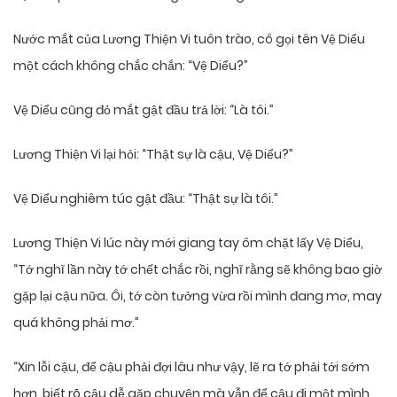
Nước mắt của Lương Thiện Vi tuôn trào, cô gọi tên Vệ Diểu
một cách không chắc chắn: “Vệ Diểu?”
Vệ Diểu cũng đỏ mắt gật đầu trả lời: “Là tôi.”
Lương Thiện Vi lại hỏi: “Thật sự là cậu, Vệ Diểu?”
Vệ Diểu nghiêm túc gật đầu: “Thật sự là tôi.”
Lương Thiện Vi lúc này mới giang tay ôm chặt lấy Vệ Diểu,
“Tớ nghĩ lần này tớ chết chắc rồi, nghĩ rằng sẽ không bao giờ
gặp lại cậu nữa. Ôi, tớ còn tưởng vừa rồi mình đang mơ, may
quá không phải mơ.”
“Xin lỗi cậu, để cậu phải đợi lâu như vậy, lẽ ra tớ phải tới sớm
hơn, biết rõ cậu dễ gặp chuyện mà vẫn để cậu đi một mình,