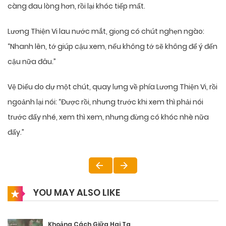
càng đau lòng hơn, rồi lại khóc tiếp mất.
Lương Thiện Vi lau nước mắt, giọng có chút nghẹn ngào:
“Nhanh lên, tớ giúp cậu xem, nếu không tớ sẽ không để ý đến
cậu nữa đâu.”
Vệ Diểu do dự một chút, quay lưng về phía Lương Thiện Vi, rồi
ngoảnh lại nói: “Được rồi, nhưng trước khi xem thì phải nói
trước đấy nhé, xem thì xem, nhưng đừng có khóc nhè nữa
đấy.”
YOU MAY ALSO LIKE
Khoảng Cách Giữa Hai Ta