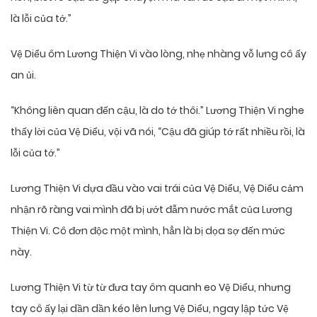
là lỗi của tớ.”
Vệ Diểu ôm Lương Thiện Vi vào lòng, nhẹ nhàng vỗ lưng cô ấy
an ủi.
“Không liên quan đến cậu, là do tớ thôi.” Lương Thiện Vi nghe
thấy lời của Vệ Diểu, vội vã nói, “Cậu đã giúp tớ rất nhiều rồi, là
lỗi của tớ.”
Lương Thiện Vi dựa đầu vào vai trái của Vệ Diểu, Vệ Diểu cảm
nhận rõ ràng vai mình đã bị ướt đẫm nước mắt của Lương
Thiện Vi. Cô đơn độc một mình, hẳn là bị dọa sợ đến mức
này.
Lương Thiện Vi từ từ đưa tay ôm quanh eo Vệ Diểu, nhưng
tay cô ấy lại dần dần kéo lên lưng Vệ Diểu, ngay lập tức Vệ