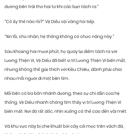
đường bên trái thứ hai từ khi các bạn tách ra.”
“Cô ấy thế nào rồi?” Vệ Diểu vội vàng hỏi tiếp.
“Xin lỗi, chủ nhân, hệ thống không có chức năng này.”
Sau khoảng hai mươi phút, họ quay lại điểm tách ra với
Lương Thiện Vi, Vệ Diểu đã biết vị trí Lương Thiện Vi biến mất,
nhưng không thể giải thích với Kiều Chiêu, đành phải chia
nhau mỗi người đi một bên tìm.
Mỗi bên có ba bốn nhánh đường, theo sự chỉ dẫn của hệ
thống, Vệ Diểu nhanh chóng tìm thấy vị trí Lương Thiện Vi
biến mất. Nơi đó rất dốc, nhìn xuống có thể cao đến vài mét.
Và khu vực này bị che khuất bởi cây cối mọc trên vách đá,