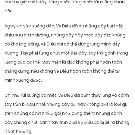
hai tay giữ chặt dây, từng bước từng bước lùi xuống chân
dốc.
Ngay khi vừa xuống dốc, Vệ Diểu đã bị những cây bụi thấp
phía sau chắn đường, những cây này mọc dày đặc không
có khoảng trống, Vệ Diểu chỉ có thể dùng lưng mình đẩy
đường. Tay phải từng chút một thả dây, tay trái gánh trọng
lượng của cơ thể. May mắn là dốc không phải hoàn toàn
thẳng đứng, nếu không Vệ Diểu hoàn toàn không thể tự
mình xuống được.
Chỉ mới lùi xuống ba mét, Vệ Diểu đã cảm thấy lưng và cánh
tay trần bị đau nhói. Những cây bụi này không biết là loại gì,
trên chúng có rất nhiều gai nhỏ, cộng thêm những cành
cây chồng chất, cánh tay trần của Vệ Diểu đã bị xé ra không
ít vết thương.