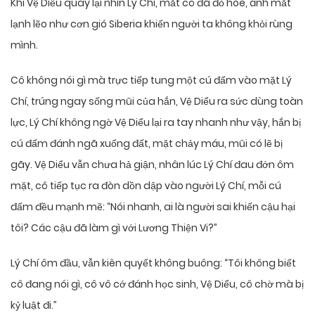
Khi Vệ Diểu quay lại nhìn Lý Chí, mắt cô đã đỏ hoe, ánh mắt
lạnh lẽo như cơn gió Siberia khiến người ta không khỏi rùng
mình.
Cô không nói gì mà trực tiếp tung một cú đấm vào mặt Lý
Chí, trúng ngay sống mũi của hắn, Vệ Diểu ra sức dùng toàn
lực, Lý Chí không ngờ Vệ Diểu lại ra tay nhanh như vậy, hắn bị
cú đấm đánh ngã xuống đất, mặt chảy máu, mũi có lẽ bị
gãy. Vệ Diểu vẫn chưa hả giận, nhân lúc Lý Chí đau đớn ôm
mặt, cô tiếp tục ra đòn dồn dập vào người Lý Chí, mỗi cú
đấm đều mạnh mẽ: “Nói nhanh, ai là người sai khiến cậu hại
tôi? Các cậu đã làm gì với Lương Thiện Vi?”
Lý Chí ôm đầu, vẫn kiên quyết không buông: “Tôi không biết
cô đang nói gì, cô vô cớ đánh học sinh, Vệ Diểu, cô chờ mà bị
kỷ luật đi.”