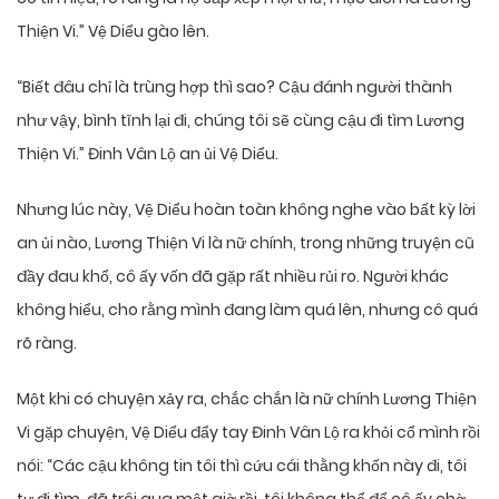
Thiện Vi.” Vệ Diểu gào lên.
“Biết đâu chỉ là trùng hợp thì sao? Cậu đánh người thành
như vậy, bình tĩnh lại đi, chúng tôi sẽ cùng cậu đi tìm Lương
Thiện Vi.” Đinh Vân Lộ an ủi Vệ Diểu.
Nhưng lúc này, Vệ Diểu hoàn toàn không nghe vào bất kỳ lời
an ủi nào, Lương Thiện Vi là nữ chính, trong những truyện cũ
đầy đau khổ, cô ấy vốn đã gặp rất nhiều rủi ro. Người khác
không hiểu, cho rằng mình đang làm quá lên, nhưng cô quá
rõ ràng.
Một khi có chuyện xảy ra, chắc chắn là nữ chính Lương Thiện
Vi gặp chuyện, Vệ Diểu đẩy tay Đinh Vân Lộ ra khỏi cổ mình rồi
nói: “Các cậu không tin tôi thì cứu cái thằng khốn này đi, tôi