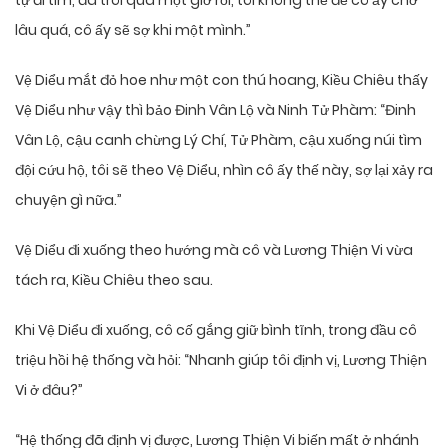
tự đi tìm, đã trôi qua một giờ rồi, tôi không thể để cô ấy chờ
lâu quá, cô ấy sẽ sợ khi một mình.”
Vệ Diểu mắt đỏ hoe như một con thú hoang, Kiều Chiêu thấy
Vệ Diểu như vậy thì bảo Đinh Vân Lộ và Ninh Tử Phàm: “Đinh
Vân Lộ, cậu canh chừng Lý Chí, Tử Phàm, cậu xuống núi tìm
đội cứu hộ, tôi sẽ theo Vệ Diểu, nhìn cô ấy thế này, sợ lại xảy ra
chuyện gì nữa.”
Vệ Diểu đi xuống theo hướng mà cô và Lương Thiện Vi vừa
tách ra, Kiều Chiêu theo sau.
Khi Vệ Diểu đi xuống, cô cố gắng giữ bình tĩnh, trong đầu cô
triệu hồi hệ thống và hỏi: “Nhanh giúp tôi định vị, Lương Thiện
Vi ở đâu?”
“Hệ thống đã định vị được, Lương Thiện Vi biến mất ở nhánh