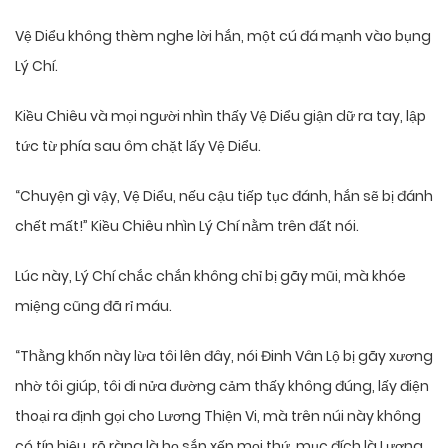
Vệ Diểu không thèm nghe lời hắn, một cú đá mạnh vào bụng
Lý Chí.
Kiều Chiêu và mọi người nhìn thấy Vệ Diểu giận dữ ra tay, lập
tức từ phía sau ôm chặt lấy Vệ Diểu.
“Chuyện gì vậy, Vệ Diểu, nếu cậu tiếp tục đánh, hắn sẽ bị đánh
chết mất!” Kiều Chiêu nhìn Lý Chí nằm trên đất nói.
Lúc này, Lý Chí chắc chắn không chỉ bị gãy mũi, mà khóe
miệng cũng đã rỉ máu.
“Thằng khốn này lừa tôi lên đây, nói Đinh Vân Lộ bị gãy xương
nhờ tôi giúp, tôi đi nửa đường cảm thấy không đúng, lấy điện
thoại ra định gọi cho Lương Thiện Vi, mà trên núi này không
có tín hiệu, rõ ràng là họ sắp xếp mọi thứ, mục đích là Lương