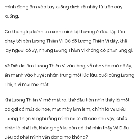
mình đang ôm vào tay xuống dưới, rồi nhảy từ trên cây
xuống.
Cô không kịp kiểm tra xem mình bị thương ở đâu, lập tức
chạy tới bên Lương Thiện Vi. Cô đỡ Lương Thiện Vi dậy, khẽ
lay người cô ấy, nhưng Lương Thiện Vi không có phản ứng gì.
Vệ Diểu lại ôm Lương Thiện Vi vào lòng, vỗ nhẹ vào má cô ấy,
ấn mạnh vào huyệt nhân trung một lúc lâu, cuối cùng Lương
Thiện Vi mới mở mắt.
Khi Lương Thiện Vi mở mắt ra, thứ đầu tiên nhìn thấy là một
cô gái có mắt đỏ hoe, mặt mày lấm lem, chính là Vệ Diểu.
Lương Thiện Vi nghĩ rằng mình rơi từ độ cao như vậy, chắc
chắn là chết rồi, không ngờ lại còn có thể nhìn thấy Vệ Diểu.
Liệu có phải mình vẫn đang mơ không?