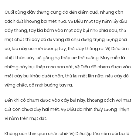
Cuối cùng dây thừng cũng đã đến điểm cuối, nhưng còn
cách đất khoảng ba mét nữa. Vệ Diểu một tay nắm lấy đầu
dây thừng, tay kia bám vào một cây bụi nhỏ phía sau, thử
một chút thì cây đó đủ vững để chịu đựng trọng lượng của
cô, lúc này cô mới buông tay, thả dây thừng ra. Vệ Diểu ôm
chặt thân cây, cố gắng hạ thấp cơ thể xuống. May mắn là
những cây bụi thấp mọc san sát, Vệ Diểu đã chạm được vào
một cây bụi khác dưới chân, thử lại một lần nữa, nếu cây đó
vững chắc, cô mới buông tay ra.
Đến khi cô chạm được vào cây bụi này, khoảng cách với mặt
đất còn chưa đầy hai mét. Vệ Diểu đã nhìn thấy Lương Thiện
Vi nằm trên mặt đất.
Không còn thời gian chần chừ, Vệ Diểu lập tức ném cái ba lô