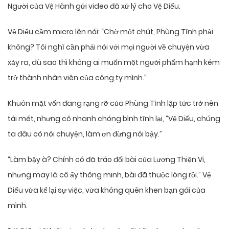
Người của Vệ Hành gửi video đã xử lý cho Vệ Diểu.
Vệ Diểu cầm micro lên nói: “Chờ một chút, Phùng Tĩnh phải
không? Tôi nghĩ cần phải nói với mọi người về chuyện vừa
xảy ra, dù sao thì không ai muốn một người phẩm hạnh kém
trở thành nhân viên của công ty mình.”
Khuôn mặt vốn đang rạng rỡ của Phùng Tĩnh lập tức trở nên
tái mét, nhưng cô nhanh chóng bình tĩnh lại, “Vệ Diểu, chúng
ta đâu có nói chuyện, làm ơn đừng nói bậy.”
“Làm bậy à? Chính cô đã tráo đổi bài của Lương Thiện Vi,
nhưng may là cô ấy thông minh, bài đã thuộc lòng rồi.” Vệ
Diểu vừa kể lại sự việc, vừa không quên khen bạn gái của
mình.