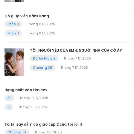
Cô giúp việc dâm đãng
Phần 3
Tháng 6 17, 2025
Phần 3
Tháng 6 17, 2025
TÔI, NGƯỜI YÊU CỦA EM & NGƯỜI NHÀ CỦA CÔ ẤY
Đôi lời tác giả
Tháng 7 17, 2025
Chương 36
Tháng 7 17, 2025
Hạng nhất vào tim em
52
Tháng 9 16, 2025
51
Tháng 9 16, 2025
Tôi lại say đắm cô giáo cấp 2 của tôi rồi!!!
Chương 54
Tháng 4 3, 2026