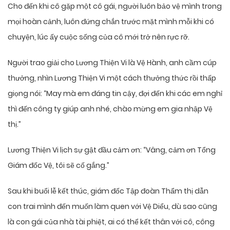
Cho đến khi cô gặp một cô gái, người luôn bảo vệ mình trong
mọi hoàn cảnh, luôn đứng chắn trước mặt mình mỗi khi có
chuyện, lúc ấy cuộc sống của cô mới trở nên rực rỡ.
Người trao giải cho Lương Thiện Vi là Vệ Hành, anh cầm cúp
thưởng, nhìn Lương Thiện Vi một cách thưởng thức rồi thấp
giọng nói: “May mà em đáng tin cậy, đợi đến khi các em nghỉ
thì đến công ty giúp anh nhé, chào mừng em gia nhập Vệ
thị.”
Lương Thiện Vi lịch sự gật đầu cảm ơn: “Vâng, cảm ơn Tổng
Giám đốc Vệ, tôi sẽ cố gắng.”
Sau khi buổi lễ kết thúc, giám đốc Tập đoàn Thẩm thị dẫn
con trai mình đến muốn làm quen với Vệ Diểu, dù sao cũng
là con gái của nhà tài phiệt, ai có thể kết thân với cô, công