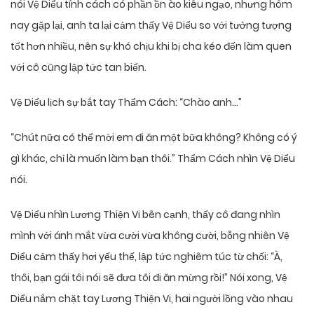
nói Vệ Diểu tính cách có phần ồn ào kiêu ngạo, nhưng hôm
nay gặp lại, anh ta lại cảm thấy Vệ Diểu so với tưởng tượng
tốt hơn nhiều, nên sự khó chịu khi bị cha kéo đến làm quen
với cô cũng lập tức tan biến.
Vệ Diểu lịch sự bắt tay Thẩm Cách: “Chào anh…”
“Chút nữa có thể mời em đi ăn một bữa không? Không có ý
gì khác, chỉ là muốn làm bạn thôi.” Thẩm Cách nhìn Vệ Diểu
nói.
Vệ Diểu nhìn Lương Thiện Vi bên cạnh, thấy cô đang nhìn
mình với ánh mắt vừa cười vừa không cười, bỗng nhiên Vệ
Diểu cảm thấy hơi yếu thế, lập tức nghiêm túc từ chối: “À,
thôi, bạn gái tôi nói sẽ đưa tôi đi ăn mừng rồi!” Nói xong, Vệ
Diểu nắm chặt tay Lương Thiện Vi, hai người lồng vào nhau