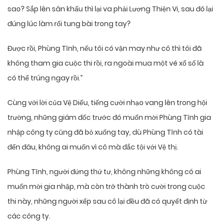
sao? Sắp lên sân khấu thì lại va phải Lương Thiện Vi, sau đó lại
đúng lúc làm rối tung bài trong tay?
Được rồi, Phùng Tĩnh, nếu tôi có vận may như cô thì tôi đã
không tham gia cuộc thi rồi, ra ngoài mua một vé xổ số là
có thể trúng ngay rồi.”
Cùng với lời của Vệ Diểu, tiếng cười nhạo vang lên trong hội
trường, những giám đốc trước đó muốn mời Phùng Tĩnh gia
nhập công ty cũng đã bỏ xuống tay, dù Phùng Tĩnh có tài
đến đâu, không ai muốn vì cô mà đắc tội với Vệ thị.
Phùng Tĩnh, người đứng thứ tư, không những không có ai
muốn mời gia nhập, mà còn trở thành trò cười trong cuộc
thi này, những người xếp sau cô lại đều đã có quyết định từ
các công ty.