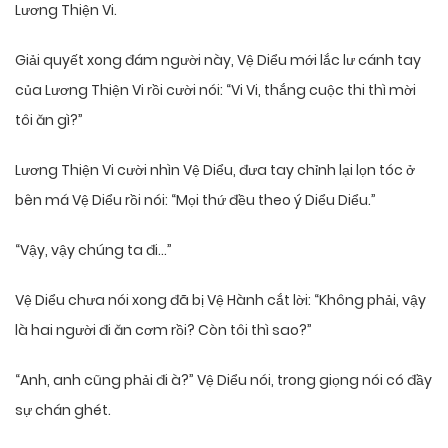
Lương Thiện Vi.
Giải quyết xong đám người này, Vệ Diểu mới lắc lư cánh tay
của Lương Thiện Vi rồi cười nói: “Vi Vi, thắng cuộc thi thì mời
tôi ăn gì?”
Lương Thiện Vi cười nhìn Vệ Diểu, đưa tay chỉnh lại lọn tóc ở
bên má Vệ Diểu rồi nói: “Mọi thứ đều theo ý Diểu Diểu.”
“Vậy, vậy chúng ta đi…”
Vệ Diểu chưa nói xong đã bị Vệ Hành cắt lời: “Không phải, vậy
là hai người đi ăn cơm rồi? Còn tôi thì sao?”
“Anh, anh cũng phải đi à?” Vệ Diểu nói, trong giọng nói có đầy
sự chán ghét.