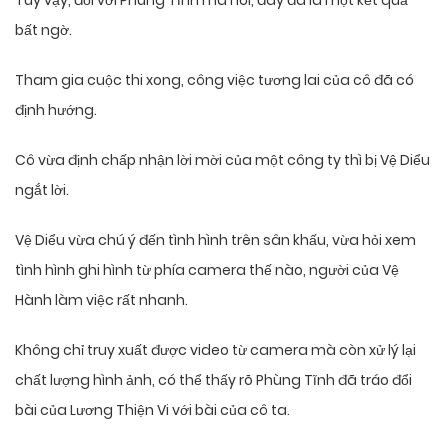
Tuy vậy, đối với Phùng Tĩnh mà nói, đây đã là một kết quả
bất ngờ.
Tham gia cuộc thi xong, công việc tương lai của cô đã có
định hướng.
Cô vừa định chấp nhận lời mời của một công ty thì bị Vệ Diểu
ngắt lời.
Vệ Diểu vừa chú ý đến tình hình trên sân khấu, vừa hỏi xem
tình hình ghi hình từ phía camera thế nào, người của Vệ
Hành làm việc rất nhanh.
Không chỉ truy xuất được video từ camera mà còn xử lý lại
chất lượng hình ảnh, có thể thấy rõ Phùng Tĩnh đã tráo đổi
bài của Lương Thiện Vi với bài của cô ta.