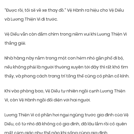
“Được rồi, tôi sẽ về xe thay đồ.” Vệ Hành ra hiệu cho Vệ Diểu
và Lương Thiện Vi đi trước.
Vệ Diểu vẫn còn đắm chìm trong niềm vui khi Lương Thiện Vi
thắng giải.
Nhà hàng này nằm trong một con hẻm nhỏ gần phố đi bộ,
nếu không phải là người thường xuyên tới đây thì rất khó tìm
thấy, và phong cách trang trí tổng thể cũng có phần cổ kính.
Khi vào phòng bao, Vệ Diểu tự nhiên ngồi cạnh Lương Thiện
Vi, còn Vệ Hành ngồi đối diện với hai người.
Lương Thiện Vi có phần hơi ngại ngùng trước gia đình của Vệ
Diểu, cô từ nhỏ đã không có gia đình, đã lâu lắm rồi cô quên
mất cảm giác như thế nào khi sống cùng gia đình.