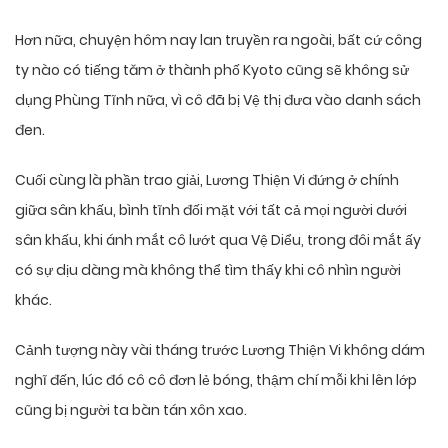
Hơn nữa, chuyện hôm nay lan truyền ra ngoài, bất cứ công
ty nào có tiếng tăm ở thành phố Kyoto cũng sẽ không sử
dụng Phùng Tĩnh nữa, vì cô đã bị Vệ thị đưa vào danh sách
đen.
Cuối cùng là phần trao giải, Lương Thiện Vi đứng ở chính
giữa sân khấu, bình tĩnh đối mặt với tất cả mọi người dưới
sân khấu, khi ánh mắt cô lướt qua Vệ Diểu, trong đôi mắt ấy
có sự dịu dàng mà không thể tìm thấy khi cô nhìn người
khác.
Cảnh tượng này vài tháng trước Lương Thiện Vi không dám
nghĩ đến, lúc đó cô cô đơn lẻ bóng, thậm chí mỗi khi lên lớp
cũng bị người ta bàn tán xôn xao.