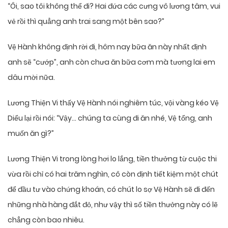
“Ôi, sao tôi không thể đi? Hai đứa các cưng vô lương tâm, vui
vẻ rồi thì quẳng anh trai sang một bên sao?”
Vệ Hành không định rời đi, hôm nay bữa ăn này nhất định
anh sẽ “cướp”, anh còn chưa ăn bữa cơm mà tương lai em
dâu mời nữa.
Lương Thiện Vi thấy Vệ Hành nói nghiêm túc, vội vàng kéo Vệ
Diểu lại rồi nói: “Vậy… chúng ta cùng đi ăn nhé, Vệ tổng, anh
muốn ăn gì?”
Lương Thiện Vi trong lòng hơi lo lắng, tiền thưởng từ cuộc thi
vừa rồi chỉ có hai trăm nghìn, cô còn định tiết kiệm một chút
để đầu tư vào chứng khoán, có chút lo sợ Vệ Hành sẽ đi đến
những nhà hàng đắt đỏ, như vậy thì số tiền thưởng này có lẽ
chẳng còn bao nhiêu.