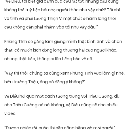
“Vệ Diểu, tôi biết gia cảnh của cậu rất tốt, nhưng cậu cũng
không thể tuỳ tiện bôi nhọ người khác như vậy chứ? Tôi chỉ
vô tình va phải Lương Thiện Vi một chút ở hành lang thôi,
cậu không cần phải nhắm vào tôi như vậy đâu.”
Phùng Tĩnh cố gắng làm giọng mình thật bình tĩnh và chân
thật, cô muốn kích động lòng thương hại của người khác,
nhưng thật tiếc, không ai lên tiếng bảo vệ cô.
“Vậy thì thôi, chúng ta cùng xem Phùng Tĩnh vừa làm gì nhé,
hiệu trưởng Triệu, ông có đồng ý không?”
Vệ Diểu hỏi qua một cách tượng trưng với Triệu Cường, dù
cho Triệu Cường có nói không, Vệ Diểu cũng sẽ cho chiếu
video.
“Đương nhiên rồi, cuộc thi cần công bằng với mọi người.”