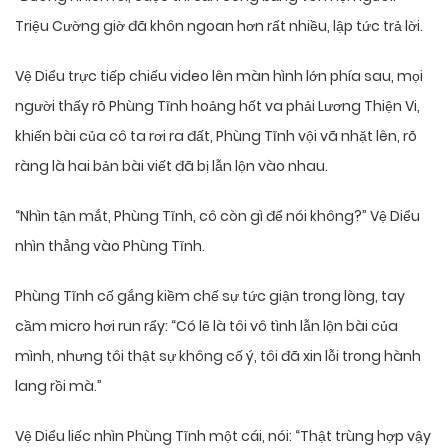
Triệu Cường giờ đã khôn ngoan hơn rất nhiều, lập tức trả lời.
Vệ Diểu trực tiếp chiếu video lên màn hình lớn phía sau, mọi
người thấy rõ Phùng Tĩnh hoảng hốt va phải Lương Thiện Vi,
khiến bài của cô ta rơi ra đất, Phùng Tĩnh vội vã nhặt lên, rõ
ràng là hai bản bài viết đã bị lẫn lộn vào nhau.
“Nhìn tận mắt, Phùng Tĩnh, cô còn gì để nói không?” Vệ Diểu
nhìn thẳng vào Phùng Tĩnh.
Phùng Tĩnh cố gắng kiềm chế sự tức giận trong lòng, tay
cầm micro hơi run rẩy: “Có lẽ là tôi vô tình lẫn lộn bài của
mình, nhưng tôi thật sự không cố ý, tôi đã xin lỗi trong hành
lang rồi mà.”
Vệ Diểu liếc nhìn Phùng Tĩnh một cái, nói: “Thật trùng hợp vậy