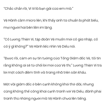
“Chắc chắn rồi, Vi Vi là bạn gái của em mà.”
Vệ Hành cầm micro lên, khi thấy anh ta chuẩn bị phát biểu,
mọi người hai bên liền im lặng.
“Cô Lương Thiện Vi, tập đoàn Vệ muốn mời cô gia nhập, cô
có ý gì không?” Vệ Hành liếc nhìn Vệ Diểu nói.
“Được rồi, cảm ơn sự tin tưởng của Tổng Giám đốc Vệ, tôi tin
rằng không ai sẽ từ chối lời mời của Vệ thị.” Lương Thiện Vi trả
lời một cách điềm tĩnh và trang nhã trên sân khấu.
Một vài giám đốc ở bên cạnh không khỏi thở dài, nhưng
cũng không thể công khai cạnh tranh với Vệ Diểu, đành phải
tranh thủ những người mà Vệ Hành chưa lên tiếng.