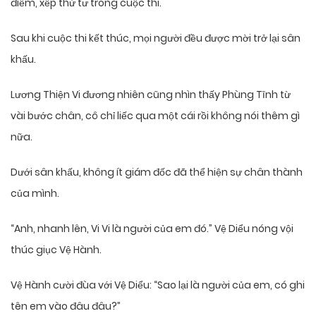
điểm, xếp thứ tư trong cuộc thi.
Sau khi cuộc thi kết thúc, mọi người đều được mời trở lại sân
khấu.
Lương Thiện Vi đương nhiên cũng nhìn thấy Phùng Tĩnh từ
vài bước chân, cô chỉ liếc qua một cái rồi không nói thêm gì
nữa.
Dưới sân khấu, không ít giám đốc đã thể hiện sự chân thành
của mình.
“Anh, nhanh lên, Vi Vi là người của em đó.” Vệ Diểu nóng vội
thúc giục Vệ Hành.
Vệ Hành cười đùa với Vệ Diểu: “Sao lại là người của em, có ghi
tên em vào đâu đâu?”