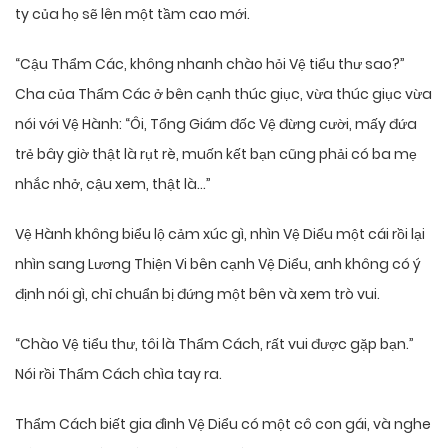
ty của họ sẽ lên một tầm cao mới.
“Cậu Thẩm Các, không nhanh chào hỏi Vệ tiểu thư sao?”
Cha của Thẩm Các ở bên cạnh thúc giục, vừa thúc giục vừa
nói với Vệ Hành: “Ôi, Tổng Giám đốc Vệ đừng cười, mấy đứa
trẻ bây giờ thật là rụt rè, muốn kết bạn cũng phải có ba mẹ
nhắc nhở, cậu xem, thật là…”
Vệ Hành không biểu lộ cảm xúc gì, nhìn Vệ Diểu một cái rồi lại
nhìn sang Lương Thiện Vi bên cạnh Vệ Diểu, anh không có ý
định nói gì, chỉ chuẩn bị đứng một bên và xem trò vui.
“Chào Vệ tiểu thư, tôi là Thẩm Cách, rất vui được gặp bạn.”
Nói rồi Thẩm Cách chìa tay ra.
Thẩm Cách biết gia đình Vệ Diểu có một cô con gái, và nghe