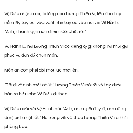
Vệ Diểu nhận ra sự lo lắng của Lương Thiện Vi, liền đưa tay
nắm lấy tay cô, vừa vuốt nhẹ tay cô vừa nói với Vệ Hành:
“Anh, nhanh gọi món đi, em đói chết rồi.”
Vệ Hành lại hỏi Lương Thiện Vi có kiêng kỵ gì không, rồi mới gọi
phục vụ đến để chọn món.
Món ăn còn phải đợi một lúc mới lên.
“Tôi đi vệ sinh một chút.” Lương Thiện Vi nói rồi vỗ tay dưới
bàn ra hiệu cho Vệ Diểu đi theo.
Vệ Diểu cười với Vệ Hành nói: “Anh, anh ngồi đây đi, em cũng
đi vệ sinh một lát.” Nói xong vội vã theo Lương Thiện Vi ra khỏi
phòng bao.