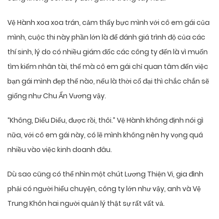
Vệ Hành xoa xoa trán, cảm thấy bực mình với cô em gái của
mình, cuộc thi này phần lớn là để đánh giá trình độ của các
thí sinh, lý do có nhiều giám đốc các công ty đến là vì muốn
tìm kiếm nhân tài, thế mà cô em gái chỉ quan tâm đến việc
bạn gái mình đẹp thế nào, nếu là thời cổ đại thì chắc chắn sẽ
giống như Chu Ẩn Vương vậy.
“Không, Diểu Diểu, được rồi, thôi.” Vệ Hành không định nói gì
nữa, với cô em gái này, có lẽ mình không nên hy vọng quá
nhiều vào việc kinh doanh đâu.
Dù sao cũng có thể nhìn một chút Lương Thiện Vi, gia đình
phải có người hiểu chuyện, công ty lớn như vậy, anh và Vệ
Trung Khôn hai người quản lý thật sự rất vất vả.