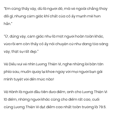
“Em cũng thấy vậy, dù là người đó, mà vẻ ngoài chẳng thay
đổi gì, nhưng cảm giác khí chất của cô ấy mạnh mẽ hơn
hẳn.”
“Ừ, đúng vậy, cảm giác như là một người hoàn toàn khác,
vừa rồi em còn thấy cô ấy nói chuyện cứ như đang tỏa sáng
vậy, thật sự rất đẹp.”
Vệ Diểu vui vẻ nhìn Lương Thiện Vi, nghe những lời bàn tán
phía sau, muốn quay lại khoe ngay với mọi người bạn gái
mình tuyệt vời đến mức nào!
Vệ Hành là người đầu tiên đưa điểm, anh cho Lương Thiện Vi
10 điểm, những người khác cũng cho điểm rất cao, cuối
cùng Lương Thiện Vi đạt điểm cao nhất toàn trường là 79.5.