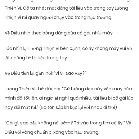
Thiện Vi. Cô ta nhét một đống tài liệu vào trong tay Lương
Thiện Vi rồi quay người chạy vào trong hậu trường.
Vệ Diểu nhìn theo bóng dáng của cô gái, nhíu mày.
Lúc nhìn lại Lương Thiện Vi bên cạnh, cô ấy không mấy vui vẻ
lật những tờ tài liệu trong tay.
Vệ Diểu tiến lại gần, hỏi: “Vi Vi, sao vậy?”
Lương Thiện Vi thở dài, nói: “Cứ tưởng dạo này vận may của
mình đã tốt lên, ai ngờ lại nghĩ quá nhiều, tài liệu bị cô gái lúc
nãy đổi mất rồi.” (Editor: sắp kh kẹp lại với nhau đi trời)
“Cái gì, sao cậu không nói sớm? Tớ vào trong tìm cô ấy.” Vệ
Diểu vội vàng chuẩn bị xông vào hậu trường.