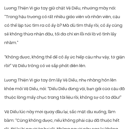
Lương Thiện Vi giơ tay giữ chặt Vệ Diểu, nhướng mày nói:
“Trong hậu trường có rất nhiều giáo viên và nhân viên, cậu
có thể lập tức tìm ra cô ấy à? Mà dù tìm thấy rồi, cô ấy cũng
sẽ không thừa nhận đâu, tối đa chỉ xin lỗi nói là vô tình lấy
nhầm.”
“Không được, không thể để cô ấy ức hiếp cậu như vậy, tớ giận
rồi!” Vệ Diểu trông có vẻ sắp phát điên lên.
Lương Thiện Vi giơ tay ôm lấy Vệ Diểu, nhẹ nhàng hôn lên
khóe môi Vệ Diểu, nói: “Diểu Diểu đừng vội, bạn gái của cậu đã
thuộc lòng mấy chục trang tài liệu rồi, không sợ cô ta đâu!”
Vệ Diểu lúc này mới quay đầu lại, sắc mặt dịu xuống, lầm
bầm: “Cũng không được, nếu không phải cậu đã thuộc hết