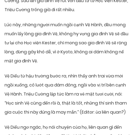
Cường. Sau lần gia đình Vệ rút vốn đầu tư từ Học viện Kester,
Triệu Cường trông già đi rất nhiều.
Lúc này, những người muốn ngồi cạnh Vệ Hành, đều mong
muốn lấy lòng gia đình Vệ, không hy vọng gia đình Vệ sẽ đầu
tư lại cho Học viện Kester, chỉ mong sao gia đình Vệ sẽ rộng
lòng, đừng gây khó dễ, vì ở Kyoto, không ai dám không nể
mặt gia đình Vệ.
Vệ Diểu từ hậu trường bước ra, nhìn thấy anh trai vừa mới
ngồi xuống, cô lướt qua đám đông, ngồi vào vị trí bên cạnh
Vệ Hành. Triệu Cường lập tức làm ra vẻ mặt tươi cười, nói:
“Học sinh Vệ cũng đến rồi à, thật là tốt, những thí sinh tham
gia cuộc thi này đúng là may mắn.” (Editor: ủa liên quan?)
Vệ Diểu ngơ ngác, họ nói chuyện của họ, liên quan gì đến