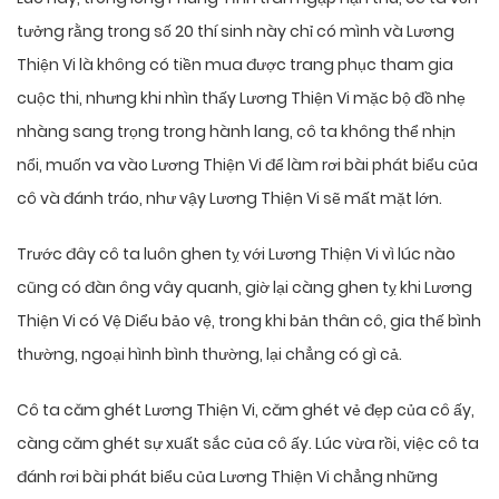
tưởng rằng trong số 20 thí sinh này chỉ có mình và Lương
Thiện Vi là không có tiền mua được trang phục tham gia
cuộc thi, nhưng khi nhìn thấy Lương Thiện Vi mặc bộ đồ nhẹ
nhàng sang trọng trong hành lang, cô ta không thể nhịn
nổi, muốn va vào Lương Thiện Vi để làm rơi bài phát biểu của
cô và đánh tráo, như vậy Lương Thiện Vi sẽ mất mặt lớn.
Trước đây cô ta luôn ghen tỵ với Lương Thiện Vi vì lúc nào
cũng có đàn ông vây quanh, giờ lại càng ghen tỵ khi Lương
Thiện Vi có Vệ Diểu bảo vệ, trong khi bản thân cô, gia thế bình
thường, ngoại hình bình thường, lại chẳng có gì cả.
Cô ta căm ghét Lương Thiện Vi, căm ghét vẻ đẹp của cô ấy,
càng căm ghét sự xuất sắc của cô ấy. Lúc vừa rồi, việc cô ta
đánh rơi bài phát biểu của Lương Thiện Vi chẳng những