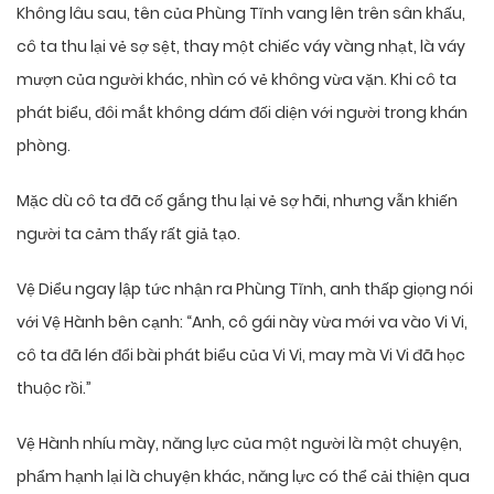
Không lâu sau, tên của Phùng Tĩnh vang lên trên sân khấu,
cô ta thu lại vẻ sợ sệt, thay một chiếc váy vàng nhạt, là váy
mượn của người khác, nhìn có vẻ không vừa vặn. Khi cô ta
phát biểu, đôi mắt không dám đối diện với người trong khán
phòng.
Mặc dù cô ta đã cố gắng thu lại vẻ sợ hãi, nhưng vẫn khiến
người ta cảm thấy rất giả tạo.
Vệ Diểu ngay lập tức nhận ra Phùng Tĩnh, anh thấp giọng nói
với Vệ Hành bên cạnh: “Anh, cô gái này vừa mới va vào Vi Vi,
cô ta đã lén đổi bài phát biểu của Vi Vi, may mà Vi Vi đã học
thuộc rồi.”
Vệ Hành nhíu mày, năng lực của một người là một chuyện,
phẩm hạnh lại là chuyện khác, năng lực có thể cải thiện qua