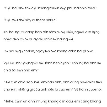
“Cậu nói như thể cậu không muốn vậy, phú bà nhìn tôi đi.”
“Cậu xấu thế này ai thèm nhìn?”
Khi hai người đang bàn tán rôm rả, Vệ Diểu, người vừa bị họ
nhắc đến, từ từ quay đầu nhìn lại hai người.
Cả hai bị giật mình, ngay lập tức không dám nói gì nữa.
Vệ Diểu nhỏ giọng với Vệ Hành bên cạnh: “Anh, họ nói anh sẽ
chia tài sản nhà em.”
“Hừ! Cần chia sao, nếu em bán anh, anh cũng phải đếm tiền
cho em, những gì của anh đều là của em.” Vệ Hành cười nói.
“Hehe, cảm ơn anh, nhưng không cần đâu, em cũng không