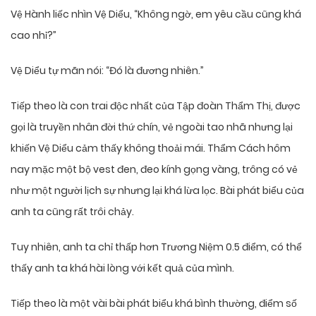
Vệ Hành liếc nhìn Vệ Diểu, “Không ngờ, em yêu cầu cũng khá
cao nhỉ?”
Vệ Diểu tự mãn nói: “Đó là đương nhiên.”
Tiếp theo là con trai độc nhất của Tập đoàn Thẩm Thị, được
gọi là truyền nhân đời thứ chín, vẻ ngoài tao nhã nhưng lại
khiến Vệ Diểu cảm thấy không thoải mái. Thẩm Cách hôm
nay mặc một bộ vest đen, đeo kính gọng vàng, trông có vẻ
như một người lịch sự nhưng lại khá lừa lọc. Bài phát biểu của
anh ta cũng rất trôi chảy.
Tuy nhiên, anh ta chỉ thấp hơn Trương Niệm 0.5 điểm, có thể
thấy anh ta khá hài lòng với kết quả của mình.
Tiếp theo là một vài bài phát biểu khá bình thường, điểm số