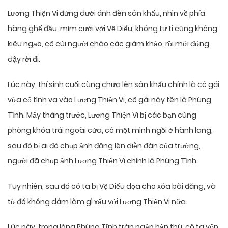
Lương Thiện Vi đứng dưới ánh đèn sân khấu, nhìn về phía
hàng ghế đầu, mỉm cười với Vệ Diểu, không tự ti cũng không
kiêu ngạo, cô cúi người chào các giám khảo, rồi mới đứng
dậy rời đi.
Lúc này, thí sinh cuối cùng chưa lên sân khấu chính là cô gái
vừa cố tình va vào Lương Thiện Vi, cô gái này tên là Phùng
Tĩnh. Mấy tháng trước, Lương Thiện Vi bị các bạn cùng
phòng khóa trái ngoài cửa, cô một mình ngồi ở hành lang,
sau đó bị ai đó chụp ảnh đăng lên diễn đàn của trường,
người đã chụp ảnh Lương Thiện Vi chính là Phùng Tĩnh.
Tuy nhiên, sau đó cô ta bị Vệ Diểu dọa cho xóa bài đăng, và
từ đó không dám làm gì xấu với Lương Thiện Vi nữa.
Lúc này, trong lòng Phùng Tĩnh tràn ngập hận thù, cô ta vốn