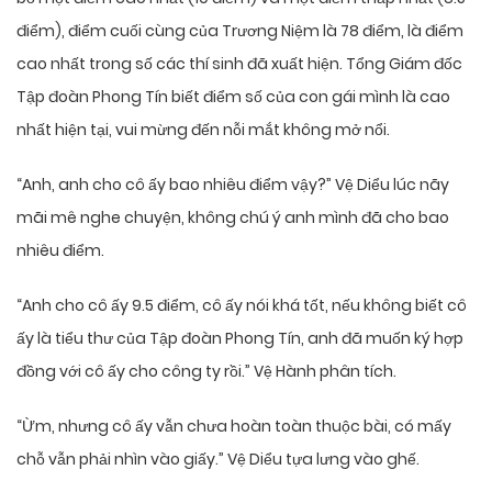
điểm), điểm cuối cùng của Trương Niệm là 78 điểm, là điểm
cao nhất trong số các thí sinh đã xuất hiện. Tổng Giám đốc
Tập đoàn Phong Tín biết điểm số của con gái mình là cao
nhất hiện tại, vui mừng đến nỗi mắt không mở nổi.
“Anh, anh cho cô ấy bao nhiêu điểm vậy?” Vệ Diểu lúc nãy
mãi mê nghe chuyện, không chú ý anh mình đã cho bao
nhiêu điểm.
“Anh cho cô ấy 9.5 điểm, cô ấy nói khá tốt, nếu không biết cô
ấy là tiểu thư của Tập đoàn Phong Tín, anh đã muốn ký hợp
đồng với cô ấy cho công ty rồi.” Vệ Hành phân tích.
“Ừm, nhưng cô ấy vẫn chưa hoàn toàn thuộc bài, có mấy
chỗ vẫn phải nhìn vào giấy.” Vệ Diểu tựa lưng vào ghế.