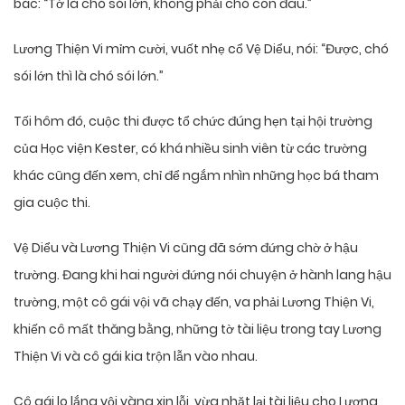
bác: “Tớ là chó sói lớn, không phải chó con đâu.”
Lương Thiện Vi mỉm cười, vuốt nhẹ cổ Vệ Diểu, nói: “Được, chó
sói lớn thì là chó sói lớn.”
Tối hôm đó, cuộc thi được tổ chức đúng hẹn tại hội trường
của Học viện Kester, có khá nhiều sinh viên từ các trường
khác cũng đến xem, chỉ để ngắm nhìn những học bá tham
gia cuộc thi.
Vệ Diểu và Lương Thiện Vi cũng đã sớm đứng chờ ở hậu
trường. Đang khi hai người đứng nói chuyện ở hành lang hậu
trường, một cô gái vội vã chạy đến, va phải Lương Thiện Vi,
khiến cô mất thăng bằng, những tờ tài liệu trong tay Lương
Thiện Vi và cô gái kia trộn lẫn vào nhau.
Cô gái lo lắng vội vàng xin lỗi, vừa nhặt lại tài liệu cho Lương