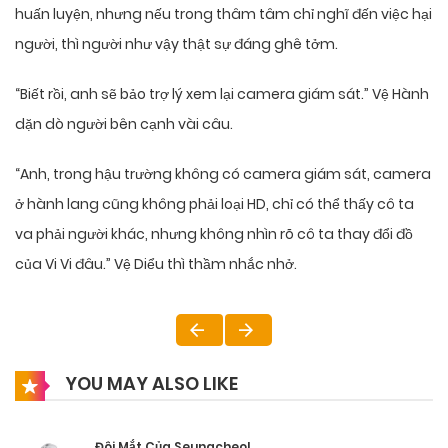
huấn luyện, nhưng nếu trong thâm tâm chỉ nghĩ đến việc hại
người, thì người như vậy thật sự đáng ghê tởm.
“Biết rồi, anh sẽ bảo trợ lý xem lại camera giám sát.” Vệ Hành
dặn dò người bên cạnh vài câu.
“Anh, trong hậu trường không có camera giám sát, camera
ở hành lang cũng không phải loại HD, chỉ có thể thấy cô ta
va phải người khác, nhưng không nhìn rõ cô ta thay đổi đồ
của Vi Vi đâu.” Vệ Diểu thì thầm nhắc nhở.
YOU MAY ALSO LIKE
Đôi Mắt Của Seungcheol