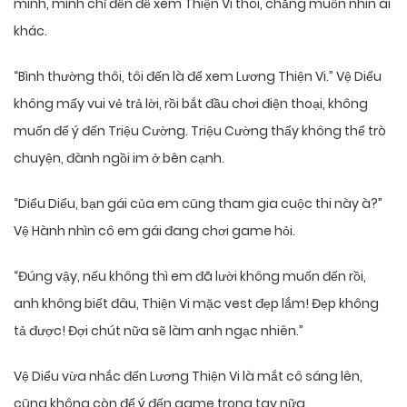
mình, mình chỉ đến để xem Thiện Vi thôi, chẳng muốn nhìn ai
khác.
“Bình thường thôi, tôi đến là để xem Lương Thiện Vi.” Vệ Diểu
không mấy vui vẻ trả lời, rồi bắt đầu chơi điện thoại, không
muốn để ý đến Triệu Cường. Triệu Cường thấy không thể trò
chuyện, đành ngồi im ở bên cạnh.
“Diểu Diểu, bạn gái của em cũng tham gia cuộc thi này à?”
Vệ Hành nhìn cô em gái đang chơi game hỏi.
“Đúng vậy, nếu không thì em đã lười không muốn đến rồi,
anh không biết đâu, Thiện Vi mặc vest đẹp lắm! Đẹp không
tả được! Đợi chút nữa sẽ làm anh ngạc nhiên.”
Vệ Diểu vừa nhắc đến Lương Thiện Vi là mắt cô sáng lên,
cũng không còn để ý đến game trong tay nữa.