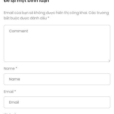
Để lại một bình luận
Email của bạn sẽ không được hiển thị công khai.
Các trường
bắt buộc được đánh dấu
*
Name
*
Email
*