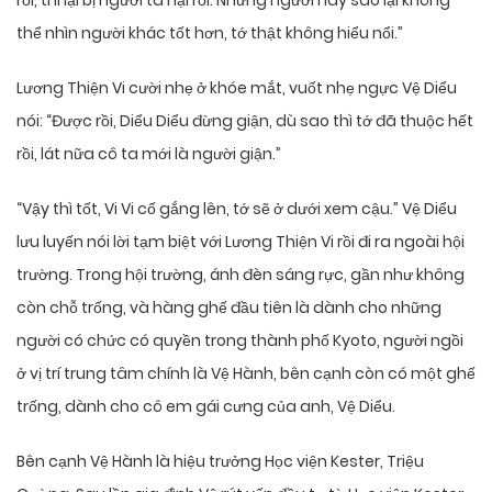
rồi, thì lại bị người ta hại rồi. Những người này sao lại không
thể nhìn người khác tốt hơn, tớ thật không hiểu nổi.”
Lương Thiện Vi cười nhẹ ở khóe mắt, vuốt nhẹ ngực Vệ Diểu
nói: “Được rồi, Diểu Diểu đừng giận, dù sao thì tớ đã thuộc hết
rồi, lát nữa cô ta mới là người giận.”
“Vậy thì tốt, Vi Vi cố gắng lên, tớ sẽ ở dưới xem cậu.” Vệ Diểu
lưu luyến nói lời tạm biệt với Lương Thiện Vi rồi đi ra ngoài hội
trường. Trong hội trường, ánh đèn sáng rực, gần như không
còn chỗ trống, và hàng ghế đầu tiên là dành cho những
người có chức có quyền trong thành phố Kyoto, người ngồi
ở vị trí trung tâm chính là Vệ Hành, bên cạnh còn có một ghế
trống, dành cho cô em gái cưng của anh, Vệ Diểu.
Bên cạnh Vệ Hành là hiệu trưởng Học viện Kester, Triệu