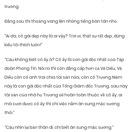
trường.
Đằng sau thi thoảng vang lên những tiếng bàn tán nhỏ.
“Ai da, cô gái đẹp này là ai vậy? Trời ơi, thật sự rất đẹp, đúng
kiểu tôi thích luôn!”
“Cậu không biết cô ấy à? Cô ấy là con gái độc nhất của Tập
đoàn Phong Tín. Nói ra thì còn đẳng cấp hơn cả Vệ Diểu, Vệ
Diểu còn có anh trai chia tài sản nữa, còn cô Trương Niệm
này là con gái độc nhất của Tổng Giám đốc Trương, sau này
tài sản của nhà họ Trương sẽ hoàn toàn thuộc về cô ấy, ai
mà cưới được cô ấy thì chỉ việc nằm ăn sung mặc sướng
thôi.”
“Cậu nhìn lại bản thân đi, chỉ biết ăn sung mặc sướng.”