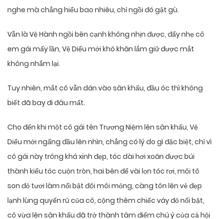
nghe mà chẳng hiểu bao nhiêu, chỉ ngồi đó gật gù.
Vẫn là Vệ Hành ngồi bên cạnh không nhịn được, đẩy nhẹ cô
em gái mấy lần, Vệ Diểu mới khó khăn lắm giữ được mắt
không nhắm lại.
Tuy nhiên, mắt cô vẫn dán vào sân khấu, đầu óc thì không
biết đã bay đi đâu mất.
Cho đến khi một cô gái tên Trương Niệm lên sân khấu, Vệ
Diểu mới ngẩng đầu lên nhìn, chẳng có lý do gì đặc biệt, chỉ vì
cô gái này trông khá xinh đẹp, tóc dài hơi xoăn được búi
thành kiểu tóc cuộn tròn, hai bên để vài lọn tóc rơi, môi tô
son đỏ tươi làm nổi bật đôi môi mỏng, càng tôn lên vẻ đẹp
lạnh lùng quyến rũ của cô, cộng thêm chiếc váy đỏ nổi bật,
cô vừa lên sân khấu đã trở thành tâm điểm chú ý của cả hội