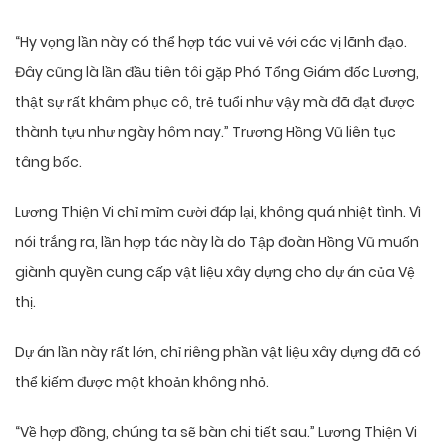
“Hy vọng lần này có thể hợp tác vui vẻ với các vị lãnh đạo.
Đây cũng là lần đầu tiên tôi gặp Phó Tổng Giám đốc Lương,
thật sự rất khâm phục cô, trẻ tuổi như vậy mà đã đạt được
thành tựu như ngày hôm nay.” Trương Hồng Vũ liên tục
tâng bốc.
Lương Thiện Vi chỉ mỉm cười đáp lại, không quá nhiệt tình. Vì
nói trắng ra, lần hợp tác này là do Tập đoàn Hồng Vũ muốn
giành quyền cung cấp vật liệu xây dựng cho dự án của Vệ
thị.
Dự án lần này rất lớn, chỉ riêng phần vật liệu xây dựng đã có
thể kiếm được một khoản không nhỏ.
“Về hợp đồng, chúng ta sẽ bàn chi tiết sau.” Lương Thiện Vi