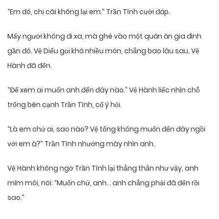
“Em đó, chị cãi không lại em.” Trần Tĩnh cười đáp.
Mấy người không đi xa, mà ghé vào một quán ăn gia đình
gần đó. Vệ Diểu gọi khá nhiều món, chẳng bao lâu sau, Vệ
Hành đã đến.
“Để xem ai muốn anh đến đây nào.” Vệ Hành liếc nhìn chỗ
trống bên cạnh Trần Tĩnh, cố ý hỏi.
“Là em chứ ai, sao nào? Vệ tổng không muốn đến đây ngồi
với em à?” Trần Tĩnh nhướng mày nhìn anh.
Vệ Hành không ngờ Trần Tĩnh lại thẳng thắn như vậy, anh
mím môi, nói: “Muốn chứ, anh… anh chẳng phải đã đến rồi
sao.”