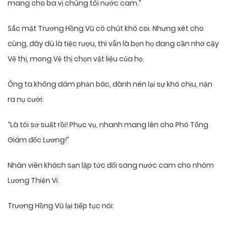
mang cho ba vị chúng tôi nước cam.”
Sắc mặt Trương Hồng Vũ có chút khó coi. Nhưng xét cho
cùng, đây dù là tiệc rượu, thì vẫn là bọn họ đang cần nhờ cậy
Vệ thị, mong Vệ thị chọn vật liệu của họ.
Ông ta không dám phản bác, đành nén lại sự khó chịu, nặn
ra nụ cười:
“Là tôi sơ suất rồi! Phục vụ, nhanh mang lên cho Phó Tổng
Giám đốc Lương!”
Nhân viên khách sạn lập tức đổi sang nước cam cho nhóm
Lương Thiện Vi.
Trương Hồng Vũ lại tiếp tục nói: