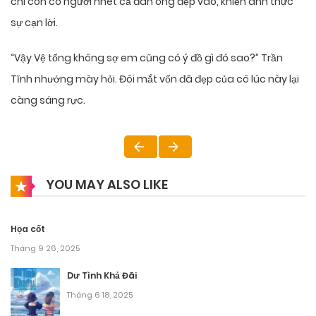
chí còn có người nhét cả đàn ông đẹp vào, khiến anh thực
sự cạn lời.
“Vậy Vệ tổng không sợ em cũng có ý đồ gì đó sao?” Trần
Tĩnh nhướng mày hỏi. Đôi mắt vốn đã đẹp của cô lúc này lại
càng sáng rực.
YOU MAY ALSO LIKE
Họa cốt
Tháng 9 26, 2025
Dư Tình Khả Đãi
Tháng 6 18, 2025