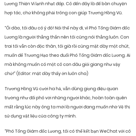
Lương Thiện Vi lạnh nhạt đáp. Cô đến đây là để bàn chuyện
hợp tác, chứ không phải trông con giúp Trương Hồng Vũ.
“Ôi dào, tôi đâu có ý đó! Nói thế này đi, vì Phó Tổng Giám đốc
Lương là người thẳng thắn nên tôi cũng nói thẳng luôn. Con
trai tôi vẫn còn độc thân, tôi già rồi cũng mặt dày một chút,
muốn để Trương Hạo theo đuổi Phó Tổng Giám đốc Lương. Ai
mà không muốn có một cô con dâu giỏi giang như vậy
chứ!” (Editor: mặt dày thấy ớn luôn cha)
Trương Hồng Vũ cười ha hả, vẫn dùng giọng điệu quan
trường như đối phó với những người khác, hoàn toàn quên
mất rằng lúc này ông ta mới là người đang muốn nhờ Vệ thị
sử dụng vật liệu của công ty mình.
“Phó Tổng Giám đốc Lương, tôi có thể kết bạn WeChat với cô