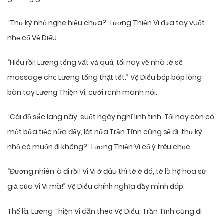
“Thư ký nhỏ nghe hiểu chưa?” Lương Thiện Vi đưa tay vuốt
nhẹ cổ Vệ Diểu.
“Hiểu rồi! Lương tổng vất vả quá, tối nay về nhà tớ sẽ
massage cho Lương tổng thật tốt.” Vệ Diểu bóp bóp lòng
bàn tay Lương Thiện Vi, cười ranh mãnh nói.
“Cái đồ sắc lang này, suốt ngày nghĩ linh tinh. Tối nay còn có
một bữa tiệc nữa đấy, lát nữa Trần Tĩnh cũng sẽ đi, thư ký
nhỏ có muốn đi không?” Lương Thiện Vi cố ý trêu chọc.
“Đương nhiên là đi rồi! Vi Vi ở đâu thì tớ ở đó, tớ là hộ hoa sứ
giả của Vi Vi mà!” Vệ Diểu chính nghĩa đầy mình đáp.
Thế là, Lương Thiện Vi dẫn theo Vệ Diểu, Trần Tĩnh cũng đi