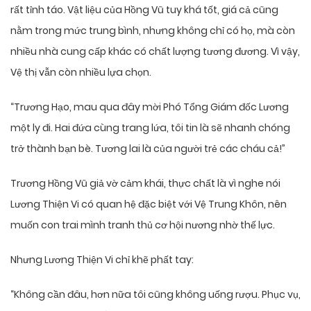
rất tỉnh táo. Vật liệu của Hồng Vũ tuy khá tốt, giá cả cũng
nằm trong mức trung bình, nhưng không chỉ có họ, mà còn
nhiều nhà cung cấp khác có chất lượng tương đương. Vì vậy,
Vệ thị vẫn còn nhiều lựa chọn.
“Trương Hạo, mau qua đây mời Phó Tổng Giám đốc Lương
một ly đi. Hai đứa cùng trang lứa, tôi tin là sẽ nhanh chóng
trở thành bạn bè. Tương lai là của người trẻ các cháu cả!”
Trương Hồng Vũ giả vờ cảm khái, thực chất là vì nghe nói
Lương Thiện Vi có quan hệ đặc biệt với Vệ Trung Khôn, nên
muốn con trai mình tranh thủ cơ hội nương nhờ thế lực.
Nhưng Lương Thiện Vi chỉ khẽ phất tay:
“Không cần đâu, hơn nữa tôi cũng không uống rượu. Phục vụ,