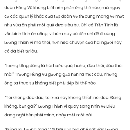
đoàn Hồng Vũ không biết nên phản ứng thế nào, mà ngay
cả các quản lý khác của tập đoàn Vệ thị cũng mang vẻ mặt
như vừa ăn phải một quả dưa siêu bự. Chỉ có Trần Tĩnh là
vẫn bình tĩnh ăn uống, vì hôm nay cô đến chỉ để đi cùng
Lương Thiện Vi mà thôi, hơn nữa chuyện của hai người này
cô đã biết từ lâu.
“Lương tổng đúng là hài hước quá, haha, đùa thôi, đùa thôi
mà.” Trương Hồng Vũ gượng gạo nặn ra một câu, nhưng
ông ta thực sự không biết phải tiếp lời thế nào.
“Tôi không đùa đâu, tôi xưa nay không thích nói đùa. Đúng
không, bạn gái?” Lương Thiện Vi quay sang nhìn Vệ Diểu
đang ngồi bên phải mình, nháy mắt một cái.
“Đúng rồi, Lương tổng.” Vệ Diểu lập tức ghé sát vào Lương