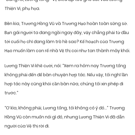
Thiện Vi, phụ họa.
Bên kia, Trương Hồng Vũ và Trương Hạo hoàn toàn sững sờ.
Bạn gái người ta đang ngồi ngay đây, vậy chẳng phải từ đầu
tới cuối họ chỉ đang làm trò hề sao? Kế hoạch của Trương
Hạo muốn làm con rể nhà Vệ thị coi như tan thành mây khói.
Lương Thiện Vi khẽ cười, nói: “Xem ra hôm nay Trương tổng
không phải đến để bàn chuyện hợp tác. Nếu vậy, tôi nghĩ lần
hợp tác này cũng khỏi cần bàn nữa, chúng tôi xin phép đi
trước.”
“Ơ kìa, không phải, Lương tổng, tôi không có ý đó…” Trương
Hồng Vũ còn muốn nói gì đó, nhưng Lương Thiện Vi đã dẫn
người của Vệ thị rời đi.