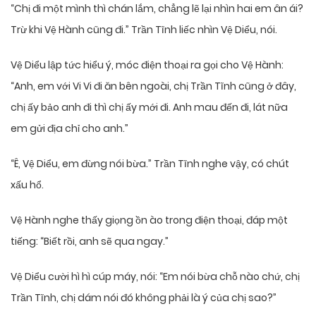
“Chị đi một mình thì chán lắm, chẳng lẽ lại nhìn hai em ân ái?
Trừ khi Vệ Hành cũng đi.” Trần Tĩnh liếc nhìn Vệ Diểu, nói.
Vệ Diểu lập tức hiểu ý, móc điện thoại ra gọi cho Vệ Hành:
“Anh, em với Vi Vi đi ăn bên ngoài, chị Trần Tĩnh cũng ở đây,
chị ấy bảo anh đi thì chị ấy mới đi. Anh mau đến đi, lát nữa
em gửi địa chỉ cho anh.”
“Ê, Vệ Diểu, em đừng nói bừa.” Trần Tĩnh nghe vậy, có chút
xấu hổ.
Vệ Hành nghe thấy giọng ồn ào trong điện thoại, đáp một
tiếng: “Biết rồi, anh sẽ qua ngay.”
Vệ Diểu cười hì hì cúp máy, nói: “Em nói bừa chỗ nào chứ, chị
Trần Tĩnh, chị dám nói đó không phải là ý của chị sao?”