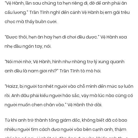
“Vệ Hành, lần sau chúng ta hẹn riêng đi, đỡ để anh phải ăn
cẩu lương.” Trần Tĩnh nghĩ đến cảnh Vệ Hành bị em gái trêu
chọc mà thấy buồn cười.
“Được thôi, hẹn ăn hay hẹn đi chơi đều được.” Vệ Hành xoa
nhẹ đầu ngón tay, nói.
“Nói mới nhớ, Vệ Hành, hình như những trợ lý xung quanh
anh đều là nam giới nhỉ?” Trần Tĩnh tò mò hỏi.
“Haizz, bị người ta nhét người vào chỗ mình đến mức sợ luôn
rồi. Anh đâu phải kiểu người háo sắc, vậy mà lúc nào cũng có
người muốn chen chân vào.” Vệ Hành thở dài.
Từ khi anh trở thành tổng giám đốc, không biết đã có bao
nhiêu người tìm cách đưa người vào bên cạnh anh, thậm