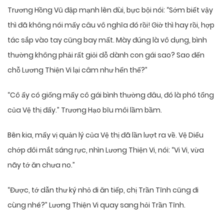
Trương Hồng Vũ đập mạnh lên đùi, bực bội nói: “Sớm biết vậy
thì đã không nói mấy câu vô nghĩa đó rồi! Giờ thì hay rồi, hợp
tác sắp vào tay cũng bay mất. Mày đúng là vô dụng, bình
thường không phải rất giỏi dỗ dành con gái sao? Sao đến
chỗ Lương Thiện Vi lại câm như hến thế?”
“Cô ấy có giống mấy cô gái bình thường đâu, đó là phó tổng
của Vệ thị đấy.” Trương Hạo bĩu môi lầm bầm.
Bên kia, mấy vị quản lý của Vệ thị đã lần lượt ra về. Vệ Diểu
chớp đôi mắt sáng rực, nhìn Lương Thiện Vi, nói: “Vi Vi, vừa
nãy tớ ăn chưa no.”
“Được, tớ dẫn thư ký nhỏ đi ăn tiếp, chị Trần Tĩnh cũng đi
cùng nhé?” Lương Thiện Vi quay sang hỏi Trần Tĩnh.