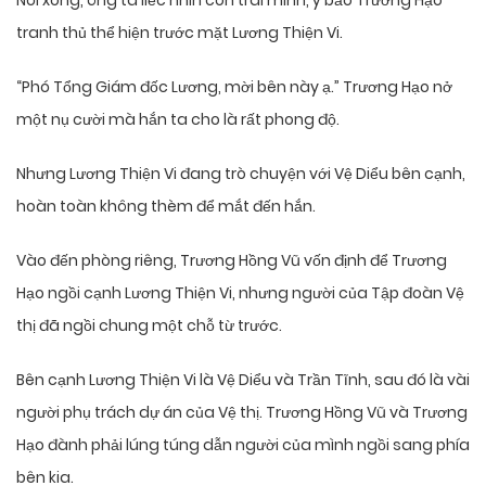
Nói xong, ông ta liếc nhìn con trai mình, ý bảo Trương Hạo
tranh thủ thể hiện trước mặt Lương Thiện Vi.
“Phó Tổng Giám đốc Lương, mời bên này ạ.” Trương Hạo nở
một nụ cười mà hắn ta cho là rất phong độ.
Nhưng Lương Thiện Vi đang trò chuyện với Vệ Diểu bên cạnh,
hoàn toàn không thèm để mắt đến hắn.
Vào đến phòng riêng, Trương Hồng Vũ vốn định để Trương
Hạo ngồi cạnh Lương Thiện Vi, nhưng người của Tập đoàn Vệ
thị đã ngồi chung một chỗ từ trước.
Bên cạnh Lương Thiện Vi là Vệ Diểu và Trần Tĩnh, sau đó là vài
người phụ trách dự án của Vệ thị. Trương Hồng Vũ và Trương
Hạo đành phải lúng túng dẫn người của mình ngồi sang phía
bên kia.