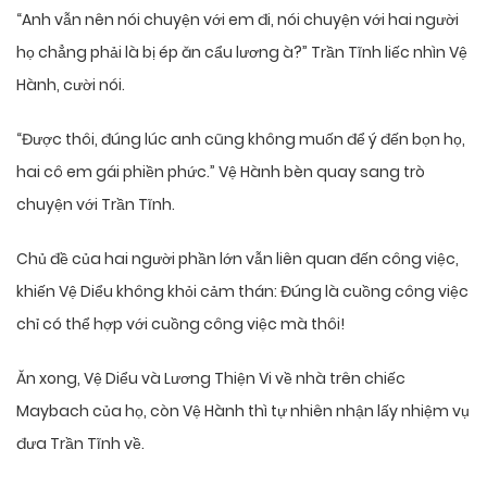
“Anh vẫn nên nói chuyện với em đi, nói chuyện với hai người
họ chẳng phải là bị ép ăn cẩu lương à?” Trần Tĩnh liếc nhìn Vệ
Hành, cười nói.
“Được thôi, đúng lúc anh cũng không muốn để ý đến bọn họ,
hai cô em gái phiền phức.” Vệ Hành bèn quay sang trò
chuyện với Trần Tĩnh.
Chủ đề của hai người phần lớn vẫn liên quan đến công việc,
khiến Vệ Diểu không khỏi cảm thán: Đúng là cuồng công việc
chỉ có thể hợp với cuồng công việc mà thôi!
Ăn xong, Vệ Diểu và Lương Thiện Vi về nhà trên chiếc
Maybach của họ, còn Vệ Hành thì tự nhiên nhận lấy nhiệm vụ
đưa Trần Tĩnh về.