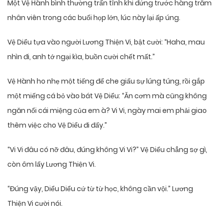
Một Vệ Hành bình thường trấn tĩnh khi đứng trước hàng trăm
nhân viên trong các buổi họp lớn, lúc này lại ấp úng.
Vệ Diểu tựa vào người Lương Thiện Vi, bật cười: “Haha, mau
nhìn đi, anh tớ ngại kìa, buồn cười chết mất.”
Vệ Hành ho nhẹ một tiếng để che giấu sự lúng túng, rồi gắp
một miếng cá bỏ vào bát Vệ Diểu: “Ăn cơm mà cũng không
ngăn nổi cái miệng của em à? Vi Vi, ngày mai em phải giao
thêm việc cho Vệ Diểu đi đấy.”
“Vi Vi đâu có nỡ đâu, đúng không Vi Vi?” Vệ Diểu chẳng sợ gì,
còn ôm lấy Lương Thiện Vi.
“Đúng vậy, Diểu Diểu cứ từ từ học, không cần vội.” Lương
Thiện Vi cười nói.