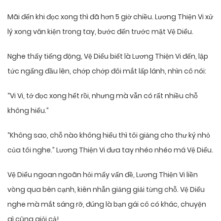
Mãi đến khi đọc xong thì đã hơn 5 giờ chiều. Lương Thiện Vi xử
lý xong văn kiện trong tay, bước đến trước mặt Vệ Diểu.
Nghe thấy tiếng động, Vệ Diểu biết là Lương Thiện Vi đến, lập
tức ngẩng đầu lên, chớp chớp đôi mắt lấp lánh, nhìn cô nói:
“Vi Vi, tớ đọc xong hết rồi, nhưng mà vẫn có rất nhiều chỗ
không hiểu.”
“Không sao, chỗ nào không hiểu thì tôi giảng cho thư ký nhỏ
của tôi nghe.” Lương Thiện Vi đưa tay nhéo nhéo má Vệ Diểu.
Vệ Diểu ngoan ngoãn hỏi mấy vấn đề, Lương Thiện Vi liền
vòng qua bên cạnh, kiên nhẫn giảng giải từng chỗ. Vệ Diểu
nghe mà mắt sáng rỡ, đúng là bạn gái cô có khác, chuyện
gì cũng giỏi cả!