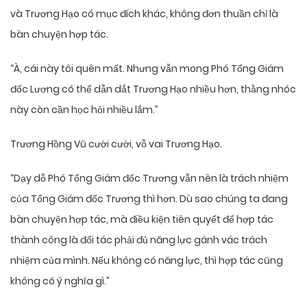
và Trương Hạo có mục đích khác, không đơn thuần chỉ là
bàn chuyện hợp tác.
“À, cái này tôi quên mất. Nhưng vẫn mong Phó Tổng Giám
đốc Lương có thể dẫn dắt Trương Hạo nhiều hơn, thằng nhóc
này còn cần học hỏi nhiều lắm.”
Trương Hồng Vũ cười cười, vỗ vai Trương Hạo.
“Dạy dỗ Phó Tổng Giám đốc Trương vẫn nên là trách nhiệm
của Tổng Giám đốc Trương thì hơn. Dù sao chúng ta đang
bàn chuyện hợp tác, mà điều kiện tiên quyết để hợp tác
thành công là đối tác phải đủ năng lực gánh vác trách
nhiệm của mình. Nếu không có năng lực, thì hợp tác cũng
không có ý nghĩa gì.”