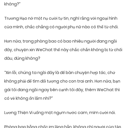
không?”
Trương Hạo nở một nụ cười tự tin, nghĩ rằng với ngoại hình
của mình, chắc chẳng có người phụ nữ nào có thể từ chối.
Hơn nữa, trong phòng bao có bao nhiêu người đang ngồi
đây, chuyện xin WeChat thế này chắc chắn không bị từ chối
đâu, đúng không?
“Xin lỗi, chúng ta ngồi đây là để bàn chuyện hợp tác, chứ
không phải để tìm đối tượng cho con trai anh. Hơn nữa, bạn
gái tôi đang ngồi ngay bên cạnh tôi đây, thêm WeChat thì
có vẻ không ổn lắm nhỉ?”
Lương Thiện Vi uống một ngụm nước cam, mỉm cười nói.
Phòng bao bỗng chốc im lặng hẳn, không chỉ người của tập