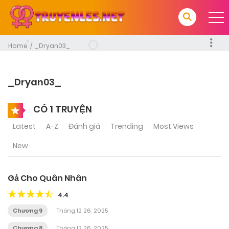
Home
_Dryan03_
_Dryan03_
CÓ 1 TRUYỆN
Latest
A-Z
Đánh giá
Trending
Most Views
New
Gả Cho Quân Nhân
4.4
Chương 9
Tháng 12 26, 2025
Chương 8
Tháng 12 26, 2025