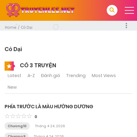
Home
Cỏ Dại
Cỏ Dại
CÓ 3 TRUYỆN
Latest
A-Z
Đánh giá
Trending
Most Views
New
PHÍA TRƯỚC LÀ MÀU HƯỚNG DƯƠNG
0
Chương 10
Tháng 4 24, 2026
Chương 9
Tháng 4 24, 2026