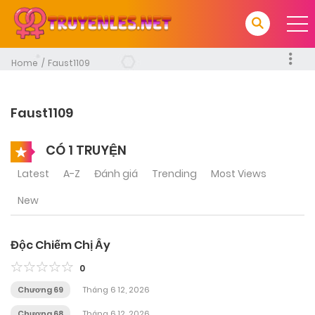
Home
Faust1109
Faust1109
CÓ 1 TRUYỆN
Latest
A-Z
Đánh giá
Trending
Most Views
New
Độc Chiếm Chị Ấy
0
Chương 69
Tháng 6 12, 2026
Chương 68
Tháng 6 12, 2026