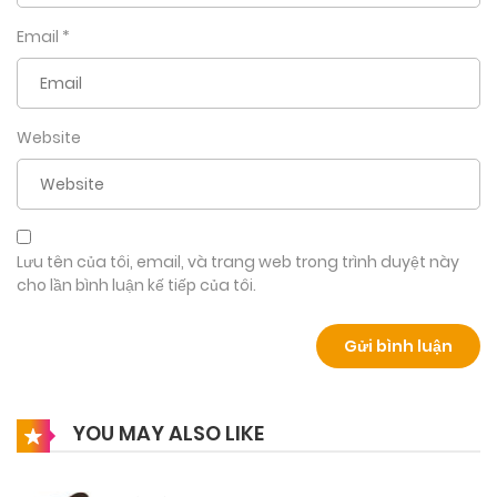
cũng kể lại câu chuyện khi xưa của mình .
Email
*
” Dù sao cũng cảm mơn chị … Nhờ có chị em mới biết cảm
giác đáp trả lại tình cảm là gì … “_ Aliyah
Website
” Em đã từng lên giường với ai chưa ? “_ An Nhi hỏi , Aliyah
cười khổ lắc đầu , đó giờ thực sự thì vẫn chưa biết mùi phụ nữ
là gì .
Lưu tên của tôi, email, và trang web trong trình duyệt này
cho lần bình luận kế tiếp của tôi.
YOU MAY ALSO LIKE