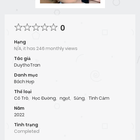
0
Hạng
N/A, it has 246 monthly views
Tác giả
DuythoTran
Danh mục
Bách Hợp
Thể loại
Cô Trò
,
Học Đường
,
ngọt
,
Sủng
,
Tình Cảm
Năm
2022
Tình trạng
Completed