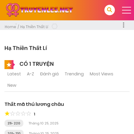
Home
Hạ Thiền Thất Lí
Hạ Thiền Thất Lí
CÓ 1 TRUYỆN
Latest
A-Z
Đánh giá
Trending
Most Views
New
Thất mã thú lương châu
1
211- 220
Tháng 10 25, 2025
201- 210
Tháng 10 25, 2025