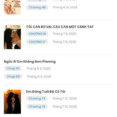
Chương 46
Tháng 6 21, 2025
TÔI CẦN BỜ VAI, CẬU CẦN MỘT CÁNH TAY
CHƯƠNG 18
Tháng 7 8, 2025
CHƯƠNG 17
Tháng 7 8, 2025
Ngốc À! Em Không Đơn Phương
Chap 70
Tháng 9 9, 2025
Chap 69
Tháng 9 9, 2025
Em Đáng Tuổi Bà Cố Tôi
Chương 74
Tháng 7 13, 2026
Chương 73
Tháng 7 13, 2026