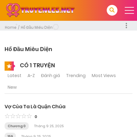
Home
Hổ Đầu Miêu Diện
Hổ Đầu Miêu Diện
CÓ 1 TRUYỆN
Latest
A-Z
Đánh giá
Trending
Most Views
New
Vợ Của Ta Là Quận Chúa
0
Chương 0
Tháng 9 25, 2025
159
Tháng 9 25, 2025