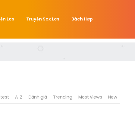
ện Les
Truyện Sex Les
Bách Hợp
test
A-Z
Đánh giá
Trending
Most Views
New