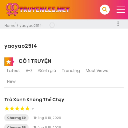
Home
yaoyao2514
yaoyao2514
CÓ 1 TRUYỆN
Latest
A-Z
Đánh giá
Trending
Most Views
New
Trà Xanh Không Thể Chạy
5
Chương 59
Tháng 6 19, 2026
Chương 58
Tháng 6 19, 2026