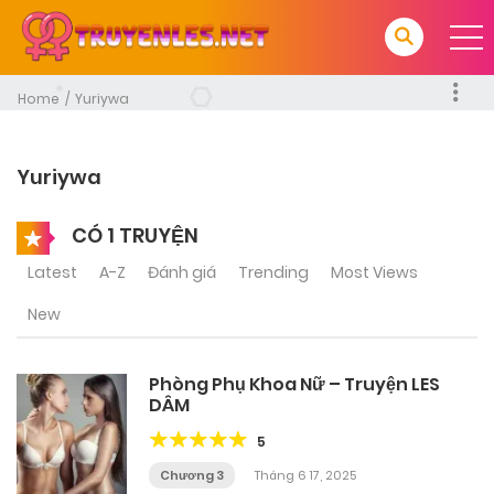
Home
Yuriywa
Yuriywa
CÓ 1 TRUYỆN
Latest
A-Z
Đánh giá
Trending
Most Views
New
Phòng Phụ Khoa Nữ – Truyện LES
DÂM
5
Chương 3
Tháng 6 17, 2025