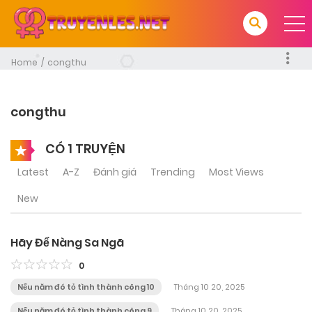
Home
congthu
congthu
CÓ 1 TRUYỆN
Latest
A-Z
Đánh giá
Trending
Most Views
New
Hãy Để Nàng Sa Ngã
0
Nếu năm đó tỏ tình thành công 10
Tháng 10 20, 2025
Nếu năm đó tỏ tình thành công 9
Tháng 10 20, 2025