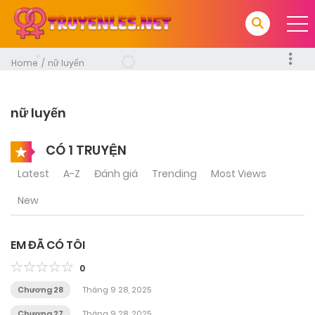
Home
nữ luyến
nữ luyến
CÓ 1 TRUYỆN
Latest
A-Z
Đánh giá
Trending
Most Views
New
EM ĐÃ CÓ TÔI
0
Chương 28
Tháng 9 28, 2025
Chương 27
Tháng 9 28, 2025