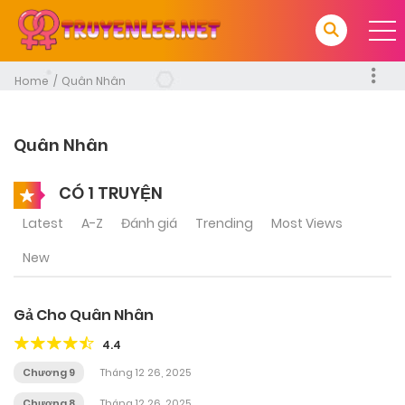
Home
Quân Nhân
Quân Nhân
CÓ 1 TRUYỆN
Latest
A-Z
Đánh giá
Trending
Most Views
New
Gả Cho Quân Nhân
4.4
Chương 9
Tháng 12 26, 2025
Chương 8
Tháng 12 26, 2025