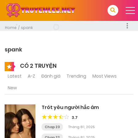
Home
spank
spank
CÓ 2 TRUYỆN
Latest
A-Z
Đánh giá
Trending
Most Views
New
Trót yêu người hắc ám
3.7
Chap 23
Tháng 8 1, 2025
Chap 22
Tháng 8 1, 2025