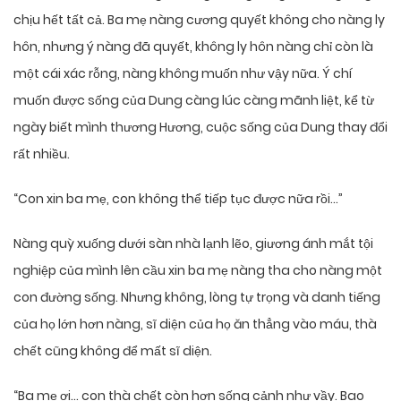
chịu hết tất cả. Ba mẹ nàng cương quyết không cho nàng ly
hôn, nhưng ý nàng đã quyết, không ly hôn nàng chỉ còn là
một cái xác rỗng, nàng không muốn như vậy nữa. Ý chí
muốn được sống của Dung càng lúc càng mãnh liệt, kể từ
ngày biết mình thương Hương, cuộc sống của Dung thay đổi
rất nhiều.
“Con xin ba mẹ, con không thể tiếp tục được nữa rồi…”
Nàng quỳ xuống dưới sàn nhà lạnh lẽo, giương ánh mắt tội
nghiệp của mình lên cầu xin ba mẹ nàng tha cho nàng một
con đường sống. Nhưng không, lòng tự trọng và danh tiếng
của họ lớn hơn nàng, sĩ diện của họ ăn thẳng vào máu, thà
chết cũng không để mất sĩ diện.
“Ba mẹ ơi… con thà chết còn hơn sống cảnh như vầy. Bao