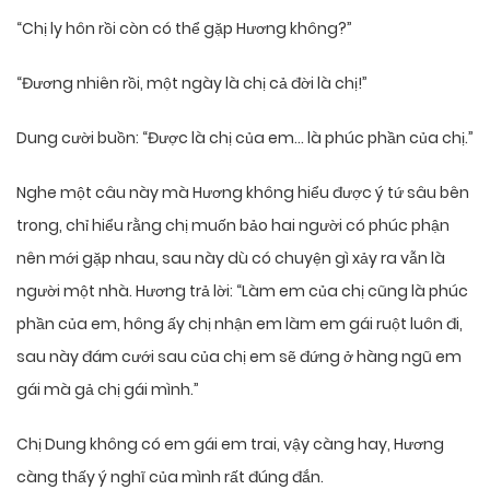
“Chị ly hôn rồi còn có thể gặp Hương không?”
“Đương nhiên rồi, một ngày là chị cả đời là chị!”
Dung cười buồn: “Được là chị của em… là phúc phần của chị.”
Nghe một câu này mà Hương không hiểu được ý tứ sâu bên
trong, chỉ hiểu rằng chị muốn bảo hai người có phúc phận
nên mới gặp nhau, sau này dù có chuyện gì xảy ra vẫn là
người một nhà. Hương trả lời: “Làm em của chị cũng là phúc
phần của em, hông ấy chị nhận em làm em gái ruột luôn đi,
sau này đám cưới sau của chị em sẽ đứng ở hàng ngũ em
gái mà gả chị gái mình.”
Chị Dung không có em gái em trai, vậy càng hay, Hương
càng thấy ý nghĩ của mình rất đúng đắn.