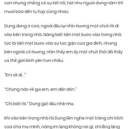
con nhưng chẳng có sự kết nối, hệt như người dưng năm thì
mười bữa đến tụ họp cùng nhau.
Dung đứng ở cửa, ngoái đầu lại nhìn Hương một chút rồi đi
vào bên trong nhà. Nàng biết tiến một bước vào trong nhà
tức là tiến một bước vào sự tức giận của gia đình, nhưng
bên ngoài có Hương, nhìn thấy em ấy một chút thôi đã thấy
cả thế giới bình yên hơn nhiều.
“Em về đi…”
“Chừng nào về gọi em, em đến đón.”
“Chị biết rồi.” Dung gật đầu nhè nhẹ.
Khi vào bên trong nhà rồi Dung liền nghe một tràng chỉ trích
của cha mẹ mình, nàng im lặng không nói gì, chỉ lẳng lặng