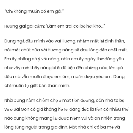
“Chị không muốn có em gái.”
Hương gãi gãi cằm: “Làm em trai coi bộ hơi khó…”
Dung ngả đầu mình vào vai Hương, nhắm mắt lại định thần,
nói một chút nữa với Hương nàng sẽ đau lòng đến chết mất.
Em ấy chẳng có ý với nàng, nhìn em ấy ngây thơ đáng yêu
như vậy mới thấy nàng bỉ ổi đê tiện đến chừng nào, lớn già
đầu mà vẫn muốn được em ôm, muốn được yêu em. Dung
chỉ muốn tự giết bản thân mình.
Nhà Dung nằm chiễm chệ ở mặt tiền đường, căn nhà to bệ
vệ ở Sài Gòn có giá không hề rẻ, đáng tiếc là tiền có nhiều thế
nào cũng không mang lại được niềm vui và an nhiên trong
lòng từng người trong gia đình. Một nhà chỉ có ba mẹ và