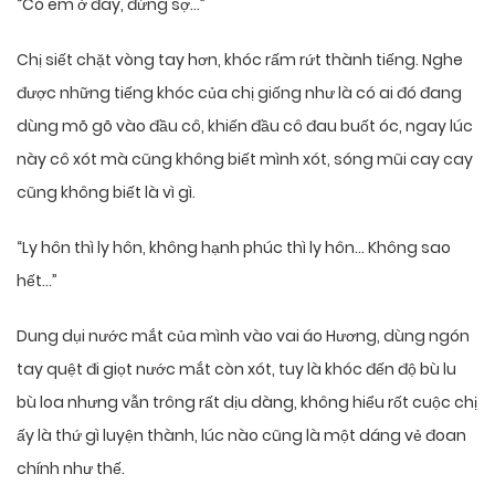
“Có em ở đây, đừng sợ…”
Chị siết chặt vòng tay hơn, khóc rấm rứt thành tiếng. Nghe
được những tiếng khóc của chị giống như là có ai đó đang
dùng mõ gõ vào đầu cô, khiến đầu cô đau buốt óc, ngay lúc
này cô xót mà cũng không biết mình xót, sóng mũi cay cay
cũng không biết là vì gì.
“Ly hôn thì ly hôn, không hạnh phúc thì ly hôn… Không sao
hết…”
Dung dụi nước mắt của mình vào vai áo Hương, dùng ngón
tay quệt đi giọt nước mắt còn xót, tuy là khóc đến độ bù lu
bù loa nhưng vẫn trông rất dịu dàng, không hiểu rốt cuộc chị
ấy là thứ gì luyện thành, lúc nào cũng là một dáng vẻ đoan
chính như thế.