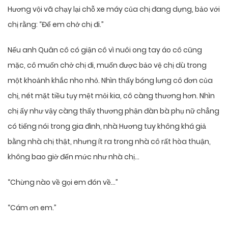
Hương vội vã chạy lại chỗ xe máy của chị đang dựng, bảo với
chị rằng: “Để em chở chị đi.”
Nếu anh Quân cô có giận cô vì nuôi ong tay áo cô cũng
mặc, cô muốn chở chị đi, muốn được bảo vệ chị dù trong
một khoảnh khắc nho nhỏ. Nhìn thấy bóng lưng cô đơn của
chị, nét mặt tiều tụy mệt mỏi kia, cô càng thương hơn. Nhìn
chị ấy như vậy càng thấy thương phận đàn bà phụ nữ chẳng
có tiếng nói trong gia đình, nhà Hương tuy không khá giả
bằng nhà chị thật, nhưng ít ra trong nhà cô rất hòa thuận,
không bao giờ đến mức như nhà chị…
“Chừng nào về gọi em đón về…”
“Cám ơn em.”