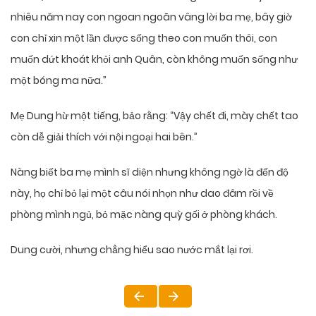
nhiêu năm nay con ngoan ngoãn vâng lời ba mẹ, bây giờ
con chỉ xin một lần được sống theo con muốn thôi, con
muốn dứt khoát khỏi anh Quân, còn không muốn sống như
một bóng ma nữa.”
Mẹ Dung hừ một tiếng, bảo rằng: “Vậy chết đi, mày chết tao
còn dễ giải thích với nội ngoại hai bên.”
Nàng biết ba mẹ mình sĩ diện nhưng không ngờ là đến độ
này, họ chỉ bỏ lại một câu nói nhọn như dao đâm rồi về
phòng mình ngủ, bỏ mặc nàng quỳ gối ở phòng khách.
Dung cười, nhưng chẳng hiểu sao nước mắt lại rơi.