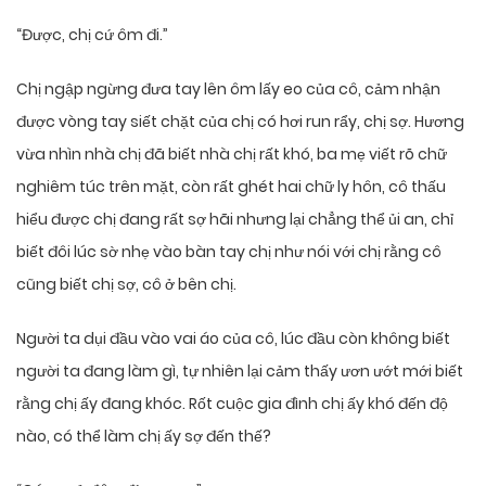
“Được, chị cứ ôm đi.”
Chị ngập ngừng đưa tay lên ôm lấy eo của cô, cảm nhận
được vòng tay siết chặt của chị có hơi run rẩy, chị sợ. Hương
vừa nhìn nhà chị đã biết nhà chị rất khó, ba mẹ viết rõ chữ
nghiêm túc trên mặt, còn rất ghét hai chữ ly hôn, cô thấu
hiểu được chị đang rất sợ hãi nhưng lại chẳng thể ủi an, chỉ
biết đôi lúc sờ nhẹ vào bàn tay chị như nói với chị rằng cô
cũng biết chị sợ, cô ở bên chị.
Người ta dụi đầu vào vai áo của cô, lúc đầu còn không biết
người ta đang làm gì, tự nhiên lại cảm thấy ươn ướt mới biết
rằng chị ấy đang khóc. Rốt cuộc gia đình chị ấy khó đến độ
nào, có thể làm chị ấy sợ đến thế?