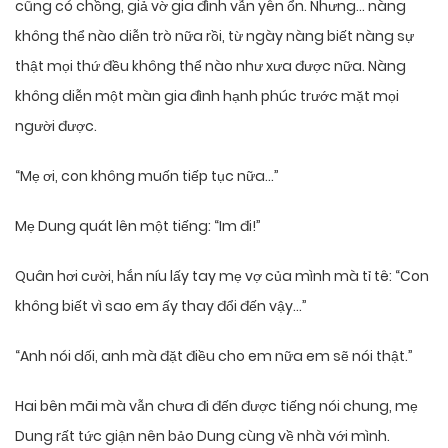
cũng có chồng, giả vờ gia đình vẫn yên ổn. Nhưng… nàng
không thể nào diễn trò nữa rồi, từ ngày nàng biết nàng sự
thật mọi thứ đều không thể nào như xưa được nữa. Nàng
không diễn một màn gia đình hạnh phúc trước mặt mọi
người được.
“Mẹ ơi, con không muốn tiếp tục nữa…”
Mẹ Dung quát lên một tiếng: “Im đi!”
Quân hơi cười, hắn níu lấy tay mẹ vợ của mình mà tỉ tê: “Con
không biết vì sao em ấy thay đổi đến vậy…”
“Anh nói dối, anh mà đặt điều cho em nữa em sẽ nói thật.”
Hai bên mãi mà vẫn chưa đi đến được tiếng nói chung, mẹ
Dung rất tức giận nên bảo Dung cùng về nhà với mình.