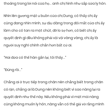
thoáng trong lời nói của họ… anh chị hình như sắp sửa ly hôn.
Nhìn lên gương mặt u buồn của chị Dung, cô thấy chị ấy
cũng đang nhìn mình, sự dịu dàng trong đôi mắt của chị ấy
làm cho cô tan ra một chút, đỡ lo sợ hơn, cô biết chị ấy
quyết định gì đều không phải vội vội vàng vàng, chị ấy là
người suy nghĩ chính chắn hơn bất cứ ai.
“Hai đứa có thể hàn gắn lại, tôi thấy…”
“Đúng rồi…”
Chẳng ai ở trực tiếp trong chăn nên chẳng biết trong chăn
có rận, chẳng ai là Dung nên không biết vì sao nàng lại ra
quyết định như thế này. Nếu không phải vì mệt mỏi nàng
cũng không muốn ly hôn, nàng vẫn có thể giả vờ rằng mình