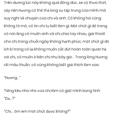
Trên đường lúc này không quá đông đúc, xe cộ thưa thớt,
vậy nên Hương có thể thả lỏng sự tập trung của mình mà
suy nghĩ về chuyện của chị và anh. Cô không hỏi cũng
không tò mò, cô tin chị tự biết làm gì. Một chút gì đó trong
cô nói rằng cô muốn anh và chị chia tay nhau, giải thoát
cho chị trong chuỗi ngày không hạnh phúc, một chút gì đó
ích kỉ trong cô lại không muốn cắt đứt hoàn toàn quan hệ
với chị, cô muốn ở bên chị như bây giờ… Trong lòng Hương
rất mâu thuẫn, cô cũng không biết giải thích làm sao.
“Hương…”
Tiếng kêu nho nhỏ của chị làm cô giật mình bừng tỉnh:
“Dạ…?”
“Chị… ôm em một chút được không?”