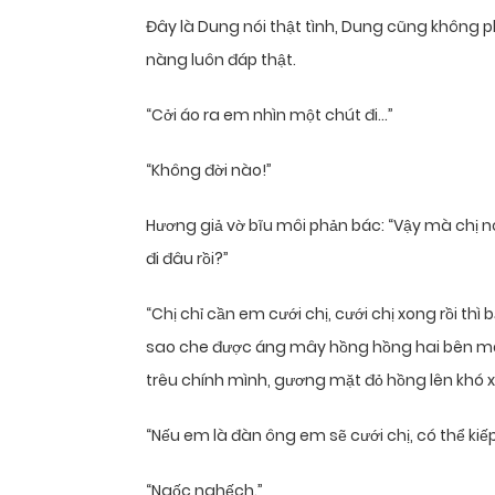
Đây là Dung nói thật tình, Dung cũng không phả
nàng luôn đáp thật.
“Cởi áo ra em nhìn một chút đi…”
“Không đời nào!”
Hương giả vờ bĩu môi phản bác: “Vậy mà chị nó
đi đâu rồi?”
“Chị chỉ cần em cưới chị, cưới chị xong rồi t
sao che được áng mây hồng hồng hai bên má mìn
trêu chính mình, gương mặt đỏ hồng lên khó x
“Nếu em là đàn ông em sẽ cưới chị, có thể kiế
“Ngốc nghếch.”