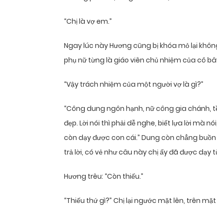
“Chị là vợ em.”
Ngay lúc này Hương cũng bị khóa mỏ lại khôn
phụ nữ từng là giáo viên chủ nhiệm của cô bây
“Vậy trách nhiệm của một người vợ là gì?”
“Công dung ngôn hạnh, nữ công gia chánh, tề g
đẹp. Lời nói thì phải dễ nghe, biết lựa lời mà nó
còn dạy được con cái.” Dung còn chẳng buồ
trả lời, có vẻ như câu này chị ấy đã được dạy t
Hương trêu: “Còn thiếu.”
“Thiếu thứ gì?” Chị lại ngước mặt lên, trên mặt