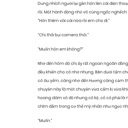
Dung nhích người lại gần hôn lên cái điện th
rồi. Một hành động nhỏ vô cùng ngốc nghếch 
“Hôn thêm vài cái nữa rồi em cho đi.”
“Chị thổi bụi camera thôi.”
“Muốn hôn em không?”
Nhớ đến hôm đó chị ấy rất ngoan ngoãn đồng 
đều khiến cho cô nhớ nhung. Bên dưới tấm ch
cô âu yếm, càng nhớ đến Hương càng cảm thấy
chuyện này là một chuyện vừa cấm kị vừa khiế
hoang dâm vô độ nhưng cô kệ, cô có phải l
chìm đắm trong cơ thể mỹ nhân như ngọc nh
“Muốn.”