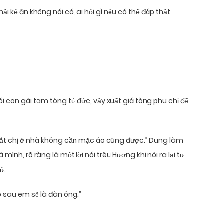
i kẻ ăn không nói có, ai hỏi gì nếu có thể đáp thật
i con gái tam tòng tứ đức, vậy xuất giá tòng phu chị để
hì bắt chị ở nhà không cần mặc áo cũng được.” Dung làm
h, rõ ràng là một lời nói trêu Hương khi nói ra lại tự
ử.
p sau em sẽ là đàn ông.”