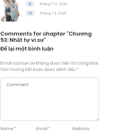
15
Tháng 7 12, 2025
14
Tháng 7 11, 2025
Comments for chapter "Chương
53: Nhất tự vi sư"
Để lại một bình luận
Email của bạn sẽ không được hiển thị công khai.
Các trường bắt buộc được đánh dấu
*
Name
*
Email
*
Website