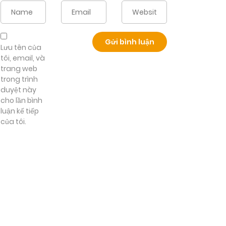
Lưu tên của
tôi, email, và
trang web
trong trình
duyệt này
cho lần bình
luận kế tiếp
của tôi.