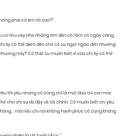
Không phải có em rồi sao?”
êu cứ như vậy nhẹ nhàng tìm đến cô, làm cô ngày càng
 chị ấy có thể đem đến cho cô sự ngọt ngào đến nhường
n nhường này? Cô thật sự muốn biết vì sao chị ấy có thể
êu thì yêu nhưng cô cũng chỉ là một đứa trẻ con mới
hể cho chị sự đủ đầy về tài chính. Cô muốn biết chị yêu
không… mà nếu chị nói không hạnh phúc cô cũng không
ương nhiên là rất hạnh phúc.”