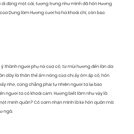
oại di động một cái, tượng trưng như mình đã hôn Hương
của Dung làm Hương cười ha ha khoái chí, còn bảo:
ý thành người phụ nữ của cô, từ mùi hương đến làn da
ăn dày là thân thể ấm nóng của chị ấy ôm ấp cô, hôn
 nhớ, cũng chẳng phải tự nhiên người ta lại bảo
n người ta có khoái cảm. Hương biết làm như vậy là
à một minh quân? Cô cam nhận mình là kẻ hôn quân mà
ư ngà.