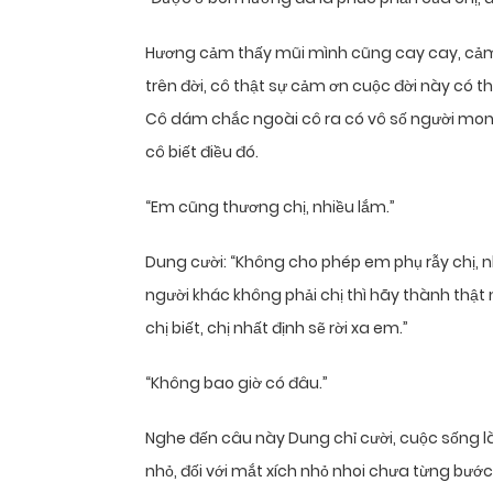
Hương cảm thấy mũi mình cũng cay cay, cảm 
trên đời, cô thật sự cảm ơn cuộc đời này có t
Cô dám chắc ngoài cô ra có vô số người mong 
cô biết điều đó.
“Em cũng thương chị, nhiều lắm.”
Dung cười: “Không cho phép em phụ rẫy chị, n
người khác không phải chị thì hãy thành thật nó
chị biết, chị nhất định sẽ rời xa em.”
“Không bao giờ có đâu.”
Nghe đến câu này Dung chỉ cười, cuộc sống là
nhỏ, đối với mắt xích nhỏ nhoi chưa từng bước