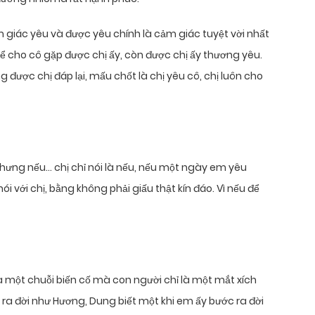
giác yêu và được yêu chính là cảm giác tuyệt vời nhất
hể cho cô gặp được chị ấy, còn được chị ấy thương yêu.
được chị đáp lại, mấu chốt là chị yêu cô, chị luôn cho
hưng nếu… chị chỉ nói là nếu, nếu một ngày em yêu
i với chị, bằng không phải giấu thật kín đáo. Vì nếu để
 một chuỗi biến cố mà con người chỉ là một mắt xích
 ra đời như Hương, Dung biết một khi em ấy bước ra đời