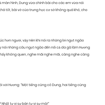
cả màn hình, Dung vừa chỉnh bài cho các em vừa nói
há tốt, bài vở của trung học cơ sở không quá khó, cho
 hơn người, vậy nên khi nói ra những lời ngọt ngào
hay nói những câu ngọt ngào đến nổi cả da gà làm Hương
 thấy không quen, nghe mãi nghe mãi, càng nghe càng
ói với Hương: “Một tiếng cũng cô Dung, hai tiếng cũng
Nhất tự vi sư bán tự vi sư mà!”