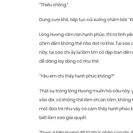
“Thiếu chồng.”
Dung cười khẽ, tiếp tục cúi xuống chấm bài: “
Lòng Hương râm ran hạnh phúc, thì ra tình y
chìm đắm không thể nào dứt ra khỏi. Tại sao
này, tại sao chị ấy lại làm tim cô đập loạn đế
dễ dàng lay động cô như thế.
“Yêu em chị thấy hạnh phúc không?”
Thật sự trong lòng Hương muốn hỏi câu này, y
vào đời, cô không thể làm chị an tâm, không t
một đứa trẻ như vậy có cảm thấy hạnh phúc 
biết làm sao giải quyết.
“Được ở bên Hương đã là phúc phần của chị, đ