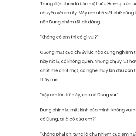
Trong điện thoại là bản mặt của Hương tràn 
chuyện với em ấy. Mấy em nhỏ viết chữ cũng k
nên Dung chấm rất dễ dàng.
“Không có em thì có gì vui?”
Gương mặt của chị ấy lúc nào cũng nghiêm túc
này rất lạ, cô không quen. Nhưng chị ấy rất 
chết mê chết mệt, cô nghe mấy lần đầu còn
thấy mê.
“Vậy em lên trên ấy, cho cô Dung vui.”
Dung chỉnh lại mắt kính của mình, không vui n
cô Dung, ai là cô của em?”
“Không phải chị từng là chủ nhiệm của em hả? 