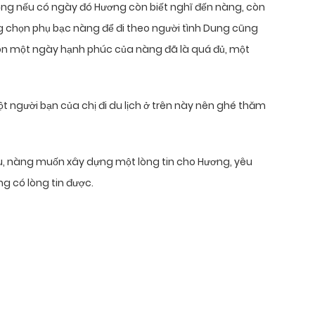
vọng nếu có ngày đó Hương còn biết nghĩ đến nàng, còn
ng chọn phụ bạc nàng để đi theo người tình Dung cũng
ròn một ngày hạnh phúc của nàng đã là quá đủ, một
một người bạn của chị đi du lịch ở trên này nên ghé thăm
ếu, nàng muốn xây dựng một lòng tin cho Hương, yêu
g có lòng tin được.