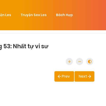
ện Les
Truyện Sex Les
Bách Hợp
53: Nhất tự vi sư
Prev
Next