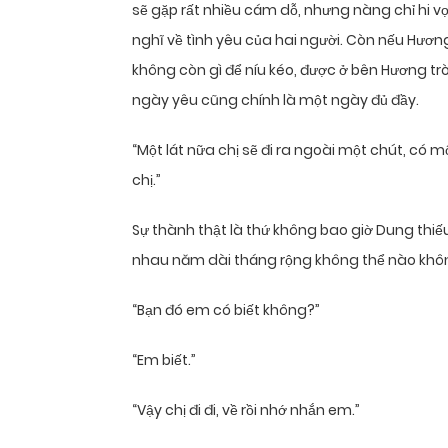
sẽ gặp rất nhiều cám dỗ, nhưng nàng chỉ hi 
nghĩ về tình yêu của hai người. Còn nếu Hươ
không còn gì để níu kéo, được ở bên Hương t
ngày yêu cũng chính là một ngày đủ đầy.
“Một lát nữa chị sẽ đi ra ngoài một chút, có 
chị.”
Sự thành thật là thứ không bao giờ Dung thi
nhau năm dài tháng rộng không thể nào khôn
“Bạn đó em có biết không?”
“Em biết.”
“Vậy chị đi đi, về rồi nhớ nhắn em.”