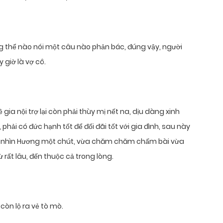
g thể nào nói một câu nào phản bác, đúng vậy, người
 giờ là vợ cô.
ia nội trợ lại còn phải thùy mị nết na, dịu dàng xinh
i, phải có đức hạnh tốt để đối đãi tốt với gia đình, sau này
n nhìn Hương một chút, vừa chăm chăm chấm bài vừa
ừ rất lâu, đến thuộc cả trong lòng.
 còn lộ ra vẻ tò mò.