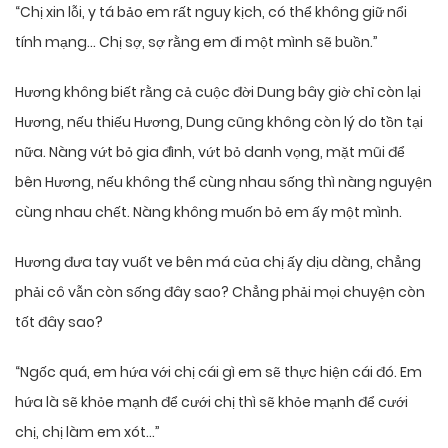
“Chị xin lỗi, y tá bảo em rất nguy kịch, có thể không giữ nổi
tính mạng… Chị sợ, sợ rằng em đi một mình sẽ buồn.”
Hương không biết rằng cả cuộc đời Dung bây giờ chỉ còn lại
Hương, nếu thiếu Hương, Dung cũng không còn lý do tồn tại
nữa. Nàng vứt bỏ gia đình, vứt bỏ danh vọng, mặt mũi để
bên Hương, nếu không thể cùng nhau sống thì nàng nguyện
cùng nhau chết. Nàng không muốn bỏ em ấy một mình.
Hương đưa tay vuốt ve bên má của chị ấy dịu dàng, chẳng
phải cô vẫn còn sống đây sao? Chẳng phải mọi chuyện còn
tốt đây sao?
“Ngốc quá, em hứa với chị cái gì em sẽ thực hiện cái đó. Em
hứa là sẽ khỏe mạnh để cưới chị thì sẽ khỏe mạnh để cưới
chị, chị làm em xót…”