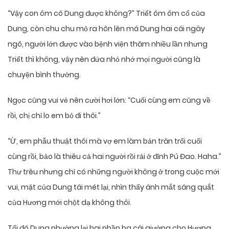
“Vậy con ôm cô Dung được không?” Triết ôm ôm cổ của
Dung, còn chu chu mỏ ra hôn lên má Dung hai cái ngây
ngô, người lớn được vào bệnh viện thăm nhiều lần nhưng
Triết thì không, vậy nên đứa nhỏ nhớ mọi người cũng là
chuyện bình thường.
Ngọc cũng vui vẻ nên cười hơi lớn: “Cuối cùng em cũng về
rồi, chị chỉ lo em bỏ đi thôi.”
“Ừ, em phẫu thuật thôi mà vợ em làm bản trăn trối cuối
cùng rồi, bảo là thiêu cả hai người rồi rải ở đỉnh Pú Đao. Haha.”
Thư trêu nhưng chỉ có những người không ở trong cuộc mới
vui, mặt của Dung tái mét lại, nhìn thấy ánh mắt sáng quắt
của Hương mới chột dạ không thôi.
Tối đó Dung nhường lại hai phần ba cái giường cho Hương