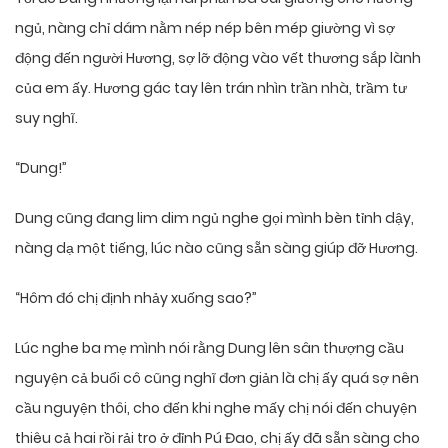
ngủ, nàng chỉ dám nằm nép nép bên mép giường vì sợ
động đến người Hương, sợ lỡ động vào vết thương sắp lành
của em ấy. Hương gác tay lên trán nhìn trần nhà, trầm tư
suy nghĩ.
“Dung!”
Dung cũng đang lim dim ngủ nghe gọi mình bèn tỉnh dậy,
nàng dạ một tiếng, lúc nào cũng sẵn sàng giúp đỡ Hương.
“Hôm đó chị định nhảy xuống sao?”
Lúc nghe ba mẹ mình nói rằng Dung lên sân thượng cầu
nguyện cả buổi cô cũng nghĩ đơn giản là chị ấy quá sợ nên
cầu nguyện thôi, cho đến khi nghe mấy chị nói đến chuyện
thiêu cả hai rồi rải tro ở đỉnh Pú Đao, chị ấy đã sẵn sàng cho