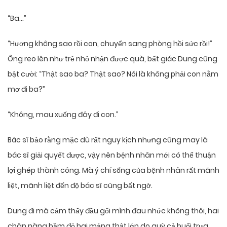
“Ba…”
“Hương không sao rồi con, chuyển sang phòng hồi sức rồi!”
Ông reo lên như trẻ nhỏ nhận được quà, bất giác Dung cũng
bật cười: “Thật sao ba? Thật sao? Nói là không phải con nằm
mơ đi ba?”
“Không, mau xuống đây đi con.”
Bác sĩ bảo rằng mặc dù rất nguy kịch nhưng cũng may là
bác sĩ giải quyết được, vậy nên bệnh nhân mới có thể thuận
lợi ghép thành công. Mà ý chí sống của bệnh nhân rất mãnh
liệt, mãnh liệt đến độ bác sĩ cũng bất ngờ.
Dung đi mà cảm thấy đầu gối mình đau nhức không thôi, hai
chân nàng bầm đỏ hai mảng thật lớn do quỳ cả buổi trưa