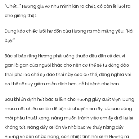
“Chết…” Hương giả vờ như mình lăn ra chết, cô còn lè lưỡi ra
cho giống thật.
Dung kéo chiếc lưỡi hư đốn của Hương ra mà mắng yêu: “Nói
bậy.”
Bác sĩ bảo rằng Hương phải uống thuốc đều đặn cả đời, vì
gan là gan của người khác cho nên cơ thể sẽ tự động đào
thải, phải ức chế sự đào thải này của cơ thể, đồng nghĩa với
cơ thể sẽ suy giảm miễn dịch hơn, dễ bị bệnh nhẹ hơn.
Sau khi ổn định hết bác sĩ liền cho Hương giấy xuất viện, Dung
mua một chiếc xe lăn để tiện di chuyển em ấy, dù sao cũng
mới phẫu thuật xong, nàng muốn tránh việc em ấy đi đi lại lại
không tốt. Nàng đẩy xe lăn về nhà bảo vệ thấy nàng đẩy
Hương về bèn chào nàng, còn nhiệt tình hỏi xem Hương ra