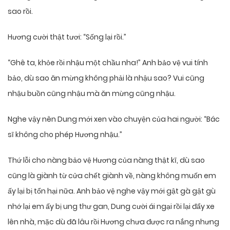
sao rồi.
Hương cười thật tươi: “Sống lại rồi.”
“Ghê ta, khỏe rồi nhậu một chầu nha!” Anh bảo vệ vui tính
bảo, dù sao ăn mừng không phải là nhậu sao? Vui cũng
nhậu buồn cũng nhậu mà ăn mừng cũng nhậu.
Nghe vậy nên Dung mới xen vào chuyện của hai người: “Bác
sĩ không cho phép Hương nhậu.”
Thứ lỗi cho nàng bảo vệ Hương của nàng thật kĩ, dù sao
cũng là giành từ cửa chết giành về, nàng không muốn em
ấy lại bị tổn hại nữa. Anh bảo vệ nghe vậy mới gật gà gật gù
nhớ lại em ấy bị ung thư gan, Dung cười ái ngại rồi lại đẩy xe
lên nhà, mặc dù đã lâu rồi Hương chưa được ra nắng nhưng