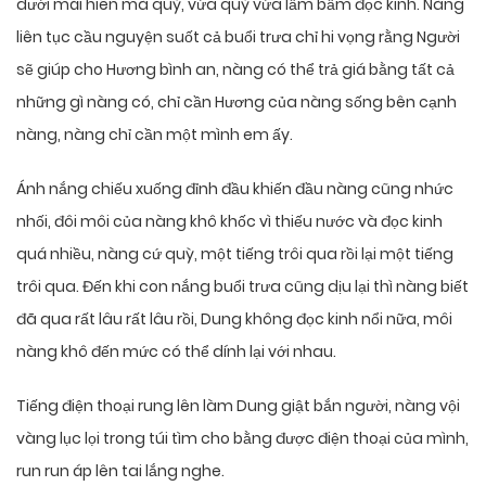
dưới mái hiên mà quỳ, vừa quỳ vừa lẩm bẩm đọc kinh. Nàng
liên tục cầu nguyện suốt cả buổi trưa chỉ hi vọng rằng Người
sẽ giúp cho Hương bình an, nàng có thể trả giá bằng tất cả
những gì nàng có, chỉ cần Hương của nàng sống bên cạnh
nàng, nàng chỉ cần một mình em ấy.
Ánh nắng chiếu xuống đỉnh đầu khiến đầu nàng cũng nhức
nhối, đôi môi của nàng khô khốc vì thiếu nước và đọc kinh
quá nhiều, nàng cứ quỳ, một tiếng trôi qua rồi lại một tiếng
trôi qua. Đến khi con nắng buổi trưa cũng dịu lại thì nàng biết
đã qua rất lâu rất lâu rồi, Dung không đọc kinh nổi nữa, môi
nàng khô đến mức có thể dính lại với nhau.
Tiếng điện thoại rung lên làm Dung giật bắn người, nàng vội
vàng lục lọi trong túi tìm cho bằng được điện thoại của mình,
run run áp lên tai lắng nghe.