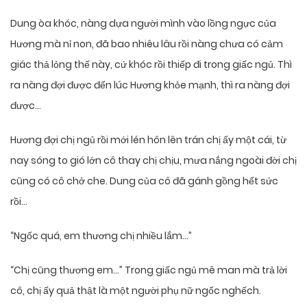
Dung òa khóc, nàng dựa người mình vào lồng ngực của
Hương mà nỉ non, đã bao nhiêu lâu rồi nàng chưa có cảm
giác thả lỏng thế này, cứ khóc rồi thiếp đi trong giấc ngủ. Thì
ra nàng đợi được đến lúc Hương khỏe mạnh, thì ra nàng đợi
được…
Hương đợi chị ngủ rồi mới lén hôn lên trán chị ấy một cái, từ
nay sóng to gió lớn cô thay chị chịu, mưa nắng ngoài đời chị
cũng có cô chở che. Dung của cô đã gánh gồng hết sức
rồi…
“Ngốc quá, em thương chị nhiều lắm…”
“Chị cũng thương em…” Trong giấc ngủ mê man mà trả lời
cô, chị ấy quả thật là một người phụ nữ ngốc nghếch.