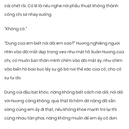
cái chết rồi. Có lẽ là nếu nghe nói phẫu thuật không thành
công chị sẽ nhảy xuống.
“Không có.”
“Dung của em biết nói dối em sao?” Hương nghiêng người
nhìn vào đôi mắt đẹp trong veo như mặt hồ Xuân Hương của
chị, cô muốn bản thân mình chìm vào đôi mắt ấy, như chìm
vào biển hồ bao bọc lấy sự gò bó nơi thể xác của cô, cho cô
sự tự do.
Dung cúi đầu bật khóc, nàng không biết cách nói dối, nói dối
với Hương càng không, quả thật là hôm đó nàng đã sẵn
sàng cùng em ấy đi thật, nếu không khỏe mạnh trở lại thì
cùng nhau tàn phai, nàng không muốn để em ấy cô đơn.