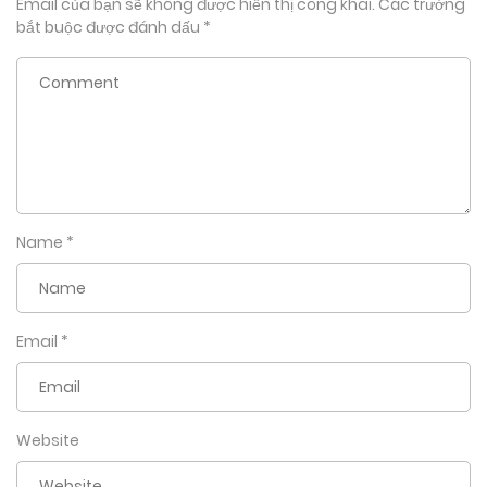
Email của bạn sẽ không được hiển thị công khai.
Các trường
bắt buộc được đánh dấu
*
Name
*
Email
*
Website