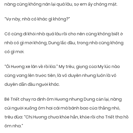
nàng cũng không nán lại quá lâu, sợ em ấy chóng mặt.
“Vợ này, nhà có khác gì không?”
Cô cũng đi khỏi nhà quá lâu rồi cho nên cũng không biết ở
nhà có gì mới không, Dung lắc đầu, trong nhà cũng không
có gì mới.
“Ôi Hương xe lăn về rồi kìa.” My trêu, giọng của My lúc nào
cũng vang lên trước tiên, là vô duyên nhưng luôn là vô
duyên dẫn đầu người khác.
Bé Triết chạy ra định ôm Hương nhưng Dung cản lại, nàng
cúi người xuống ôm hai cái má bánh bao của thằng nhỏ,
trêu đùa: “Chị Hương chưa khỏe hẳn, khỏe rồi cho Triết tha hồ
ôm nha.”