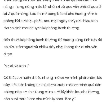
nắng, nhưng nàng mặc kệ, chân xì cà que vẫn phải đi qua đi
lại vì quá mừng. Sau khi mổ xong bác sĩ cho Hương nằm ở
phòng hồi sức hậu phẫu, sau một ngày thấy dấu hiệu sinh
tồn ổn định mới chuyển lại phòng bệnh thường.
Đến khi về lại phòng bệnh thường thì Hương cũng tỉnh dậy rồi,
có điều trên người rất nhiều dây nhợ, không thể di chuyển
được.
“Mẹ ơi, vệ sinh…”
Cô thật sự muốn đi tiểu nhưng mà sợ vợ mình phải chăm lúc
này, tiểu tiện không tự chủ được trước mặt vợ mình quê đến
chừng nào cơ chứ. Dung mỉm cười lấy khăn lau cho Hương,
còn cười trêu: “Làm như mình lạ nhau lắm ý.”