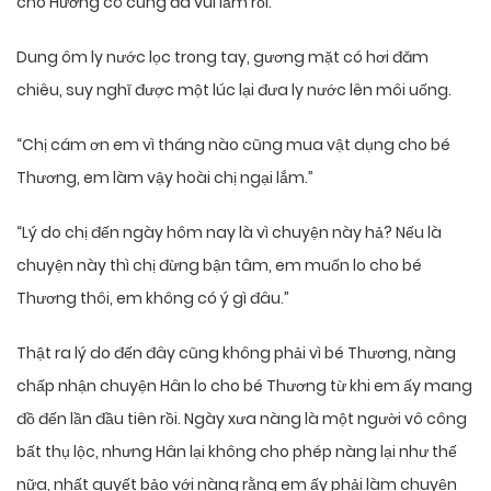
cho Hương cô cũng đã vui lắm rồi.
Dung ôm ly nước lọc trong tay, gương mặt có hơi đăm
chiêu, suy nghĩ được một lúc lại đưa ly nước lên môi uống.
“Chị cám ơn em vì tháng nào cũng mua vật dụng cho bé
Thương, em làm vậy hoài chị ngại lắm.”
“Lý do chị đến ngày hôm nay là vì chuyện này hả? Nếu là
chuyện này thì chị đừng bận tâm, em muốn lo cho bé
Thương thôi, em không có ý gì đâu.”
Thật ra lý do đến đây cũng không phải vì bé Thương, nàng
chấp nhận chuyện Hân lo cho bé Thương từ khi em ấy mang
đồ đến lần đầu tiên rồi. Ngày xưa nàng là một người vô công
bất thụ lộc, nhưng Hân lại không cho phép nàng lại như thế
nữa, nhất quyết bảo với nàng rằng em ấy phải làm chuyện