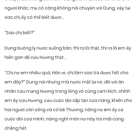
người khác, mẹ cô càng không nói chuyện với Dung, vậy tại
sao chị ấy có thể biết được…
“Sao chị biết?”
Dung buông ly nước xuống bàn, thì ra là thật, thì ra là em ấy
hiến gan để cứu Hương thật…
“Chị nợ em nhiều quá, Hân ơi, chị làm sao trả được hết cho
em đây?” Dung nói nhưng mà nước mắt lại rơi, đối với ân
nhân cứu mạng Hương trong lòng vô cùng cảm kích, chính
em ấy cứu Hương, cứu cuộc đời sắp tận của nàng, khiến cho
hai người còn sống và có bé Thương, nàng nợ em ấy cả
cuộc đời của mình, nàng nghĩ món nợ này trả mãi cũng
chẳng hết.