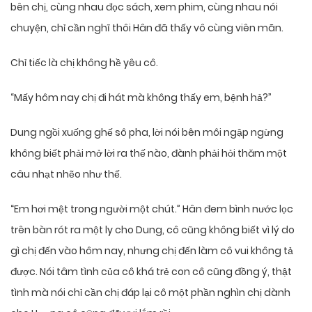
bên chị, cùng nhau đọc sách, xem phim, cùng nhau nói
chuyện, chỉ cần nghĩ thôi Hân đã thấy vô cùng viên mãn.
Chỉ tiếc là chị không hề yêu cô.
“Mấy hôm nay chị đi hát mà không thấy em, bệnh hả?”
Dung ngồi xuống ghế sô pha, lời nói bên môi ngập ngừng
không biết phải mở lời ra thế nào, đành phải hỏi thăm một
câu nhạt nhẽo như thế.
“Em hơi mệt trong người một chút.” Hân đem bình nước lọc
trên bàn rót ra một ly cho Dung, cô cũng không biết vì lý do
gì chị đến vào hôm nay, nhưng chị đến làm cô vui không tả
được. Nói tâm tình của cô khá trẻ con cô cũng đồng ý, thật
tình mà nói chỉ cần chị đáp lại cô một phần nghìn chị dành