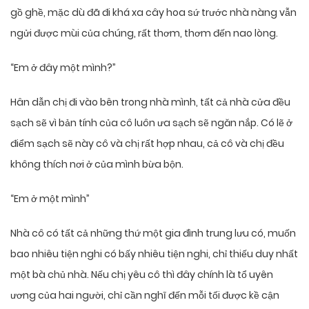
gồ ghề, mặc dù đã đi khá xa cây hoa sứ trước nhà nàng vẫn
ngửi được mùi của chúng, rất thơm, thơm đến nao lòng.
“Em ở đây một mình?”
Hân dẫn chị đi vào bên trong nhà mình, tất cả nhà cửa đều
sạch sẽ vì bản tính của cô luôn ưa sạch sẽ ngăn nắp. Có lẽ ở
điểm sạch sẽ này cô và chị rất hợp nhau, cả cô và chị đều
không thích nơi ở của mình bừa bộn.
“Em ở một mình”
Nhà cô có tất cả những thứ một gia đình trung lưu có, muốn
bao nhiêu tiện nghi có bấy nhiêu tiện nghi, chỉ thiếu duy nhất
một bà chủ nhà. Nếu chị yêu cô thì đây chính là tổ uyên
ương của hai người, chỉ cần nghĩ đến mỗi tối được kề cận