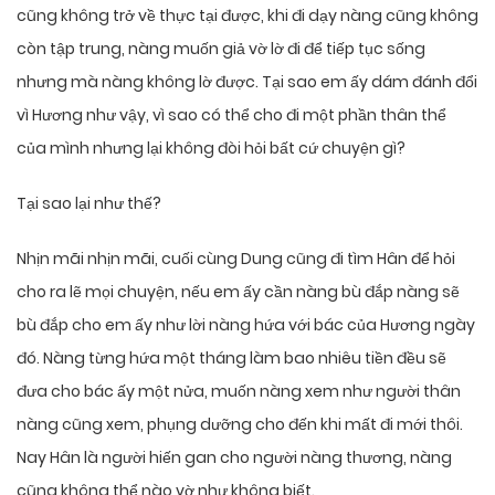
cũng không trở về thực tại được, khi đi dạy nàng cũng không
còn tập trung, nàng muốn giả vờ lờ đi để tiếp tục sống
nhưng mà nàng không lờ được. Tại sao em ấy dám đánh đổi
vì Hương như vậy, vì sao có thể cho đi một phần thân thể
của mình nhưng lại không đòi hỏi bất cứ chuyện gì?
Tại sao lại như thế?
Nhịn mãi nhịn mãi, cuối cùng Dung cũng đi tìm Hân để hỏi
cho ra lẽ mọi chuyện, nếu em ấy cần nàng bù đắp nàng sẽ
bù đắp cho em ấy như lời nàng hứa với bác của Hương ngày
đó. Nàng từng hứa một tháng làm bao nhiêu tiền đều sẽ
đưa cho bác ấy một nửa, muốn nàng xem như người thân
nàng cũng xem, phụng dưỡng cho đến khi mất đi mới thôi.
Nay Hân là người hiến gan cho người nàng thương, nàng
cũng không thể nào vờ như không biết.