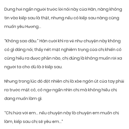
Dung hơi ngẩn người trước lời nói này của Hân, nàng không
tin vào kiếp sau là thật, nhưng nếu có kiếp sau nàng cũng
muốn yêu Hương…
“Không sao đâu.” Hân cười khì ra vẻ như chuyện này không
có gì đáng nói, thấy nét mặt nghiêm trọng của chị khiến cô
cũng hiểu ra được phần nào, chị đúng là không muốn rời xa
người ta cho dù là ở kiếp sau.
Nhưng trong lúc đó đột nhiên chị là xòe ngón út của tay phải
ra trước mặt cô, cô ngơ ngẩn nhìn chị mà không hiểu chị
đang muốn làm gì.
“Chị hứa với em… nếu chuyện này là chuyện em muốn chị
làm, kiếp sau chị sẽ yêu em…”