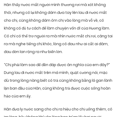
Hân thấy nước mắt người mình thương rơi mà xót không
thôi, nhưng cô lại không dám đưa tay lên lau đi nước mắt
cho chị, cũng không dám ôm chị vào lòng mà vỗ về, cô
không có đủ tư cách để làm chuyện vốn dĩ của Hương làm.
Cô chỉ có thể trơ người ra mà nhìn nước mắt chị rơi, căng tai
ra mà nghe tiếng chị khóc, lòng cô đau như ai cắt ai đâm,
đau đớn lan rộng ra như biển lớn.
“Chị phải làm sao để đền đáp được ân nghĩa của em đây?”
Dung lau đi nước mắt trên má mình, quật cường nói, mặc
dù trong lòng nàng biết có trả cũng không bằng lá gan lành
lặn ban đầu của Hân, cũng không trả được cuộc sống hoàn
hảo của em ấy.
Hân đưa ly nước sang cho chị ra hiệu cho chị uống thêm, cô