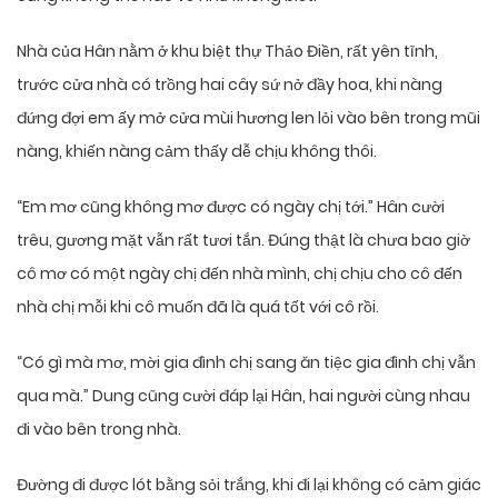
Nhà của Hân nằm ở khu biệt thự Thảo Điền, rất yên tĩnh,
trước cửa nhà có trồng hai cây sứ nở đầy hoa, khi nàng
đứng đợi em ấy mở cửa mùi hương len lỏi vào bên trong mũi
nàng, khiến nàng cảm thấy dễ chịu không thôi.
“Em mơ cũng không mơ được có ngày chị tới.” Hân cười
trêu, gương mặt vẫn rất tươi tắn. Đúng thật là chưa bao giờ
cô mơ có một ngày chị đến nhà mình, chị chịu cho cô đến
nhà chị mỗi khi cô muốn đã là quá tốt với cô rồi.
“Có gì mà mơ, mời gia đình chị sang ăn tiệc gia đình chị vẫn
qua mà.” Dung cũng cười đáp lại Hân, hai người cùng nhau
đi vào bên trong nhà.
Đường đi được lót bằng sỏi trắng, khi đi lại không có cảm giác