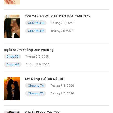
TÔI CẦN BỜ VAI, CẬU CẦN MỘT CÁNH TAY
CHƯƠNG 18
Tháng 7 8, 2025
CHƯƠNG 17
Tháng 7 8, 2025
Ngốc À! Em Không Đơn Phương
Chap 70
Tháng 9 9, 2025
Chap 69
Tháng 9 9, 2025
Em Đáng Tuổi Bà Cố Tôi
Chương 74
Tháng 7 13, 2026
Chương 73
Tháng 7 13, 2026
Chị Ấy Không Yêu Tôi