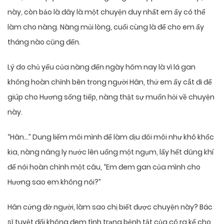
này, còn bảo là đây là một chuyện duy nhất em ấy có thể
làm cho nàng. Nàng mủi lòng, cuối cùng là để cho em ấy
tháng nào cũng đến.
Lý do chủ yếu của nàng đến ngày hôm nay là vì lá gan
không hoàn chỉnh bên trong người Hân, thứ em ấy cắt đi để
giúp cho Hương sống tiếp, nàng thật sự muốn hỏi về chuyện
này.
“Hân…” Dung liếm môi mình để làm dịu đôi môi như khô khốc
kia, nàng nâng ly nước lên uống một ngụm, lấy hết dũng khí
để nói hoàn chỉnh một câu, “Em đem gan của mình cho
Hương sao em không nói?”
Hân cứng đờ người, làm sao chị biết được chuyện này? Bác
sĩ tuyệt đối không đem tình trạng bệnh tật của cô ra kể cho