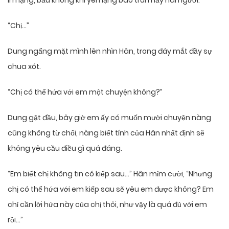
im lặng, bầu không khí yên lặng bao trùm lấy hai người.
“Chị…”
Dung ngẩng mặt mình lên nhìn Hân, trong đáy mắt đầy sự
chua xót.
“Chị có thể hứa với em một chuyện không?”
Dung gật đầu, bây giờ em ấy có muốn mười chuyện nàng
cũng không từ chối, nàng biết tính của Hân nhất định sẽ
không yêu cầu điều gì quá đáng.
“Em biết chị không tin có kiếp sau…” Hân mỉm cười, “Nhưng
chị có thể hứa với em kiếp sau sẽ yêu em được không? Em
chỉ cần lời hứa này của chị thôi, như vậy là quá đủ với em
rồi…”