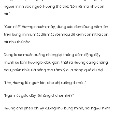
người mình vào người Hương thỏ thẻ: “Lớn rồi mà như con
nít.”
“Con nít?” Hương nhướn mày, dùng sức đem Dung nằm lên
trên bụng mình, mặt đối mặt với nhau để xem con nít là con
nít như thế nào.
Dung lo sợ muốn xuống nhưng lại không dám động đậy
mạnh sợ làm Hương bị đau gan, thật ra Hương cũng chẳng
đau, phần nhiều là bóng ma tâm lý của nàng quá dữ dội.
“Lớn, Hương là người lớn, cho chị xuống đi mà…”
“Ngủ một giấc dậy rồi hẵng đi chơi nhé?”
Hương cho phép chị ấy xuống khỏi bụng mình, hai người nằm