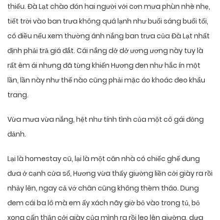
thiếu. Đà Lạt chào đón hai người với cơn mưa phùn nhè nhẹ,
tiết trời vào ban trưa không quá lạnh như buổi sáng buổi tối,
có điều nếu xem thường ánh nắng ban trưa của Đà Lạt nhất
định phải trả giá đắt. Cái nắng dở dở ương ương này tuy là
rất êm ái nhưng đã từng khiến Hương đen như hắc ín một
lần, lần này như thế nào cũng phải mặc áo khoác đeo khẩu
trang.
Vừa mưa vừa nắng, hệt như tính tình của một cô gái đỏng
đảnh.
Lại là homestay cũ, lại là một căn nhà có chiếc ghế đung
đưa ở cạnh cửa sổ, Hương vừa thấy giường liền cởi giày ra rồi
nhảy lên, ngay cả vớ chân cũng không thèm tháo. Dung
đem cái ba lô mà em ấy xách nãy giờ bỏ vào trong tủ, bỏ
xong cẩn thận cởi giày của mình ra rồi leo lên giường, dựa