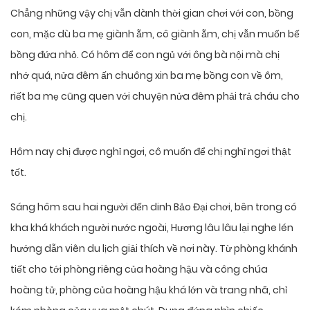
Chẳng những vậy chị vẫn dành thời gian chơi với con, bồng
con, mặc dù ba mẹ giành ẵm, cô giành ẵm, chị vẫn muốn bế
bồng đứa nhỏ. Có hôm để con ngủ với ông bà nội mà chị
nhớ quá, nửa đêm ấn chuông xin ba mẹ bồng con về ôm,
riết ba mẹ cũng quen với chuyện nửa đêm phải trả cháu cho
chị.
Hôm nay chị được nghỉ ngơi, cô muốn để chị nghỉ ngơi thật
tốt.
Sáng hôm sau hai người đến dinh Bảo Đại chơi, bên trong có
kha khá khách người nước ngoài, Hương lâu lâu lại nghe lén
hướng dẫn viên du lịch giải thích về nơi này. Từ phòng khánh
tiết cho tới phòng riêng của hoàng hậu và công chúa
hoàng tử, phòng của hoàng hậu khá lớn và trang nhã, chỉ