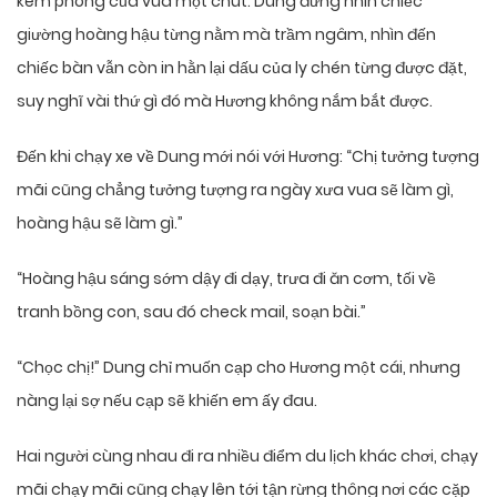
kém phòng của vua một chút. Dung đứng nhìn chiếc
giường hoàng hậu từng nằm mà trầm ngâm, nhìn đến
chiếc bàn vẫn còn in hằn lại dấu của ly chén từng được đặt,
suy nghĩ vài thứ gì đó mà Hương không nắm bắt được.
Đến khi chạy xe về Dung mới nói với Hương: “Chị tưởng tượng
mãi cũng chẳng tưởng tượng ra ngày xưa vua sẽ làm gì,
hoàng hậu sẽ làm gì.”
“Hoàng hậu sáng sớm dậy đi dạy, trưa đi ăn cơm, tối về
tranh bồng con, sau đó check mail, soạn bài.”
“Chọc chị!” Dung chỉ muốn cạp cho Hương một cái, nhưng
nàng lại sợ nếu cạp sẽ khiến em ấy đau.
Hai người cùng nhau đi ra nhiều điểm du lịch khác chơi, chạy
mãi chạy mãi cũng chạy lên tới tận rừng thông nơi các cặp