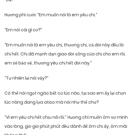
Hương phì cười: “Em muốn nói là em yêu chị.”
“Em nói cái gì cơ?”
“Em muốn nói là em yêu chị, thương chị, cả đời này đều là
chị hết. Chị đã mạnh dạn giao đời sống của chị cho em rồi,
em sẽ bảo vệ, thương yêu chị hết đời này.”
“Tự nhiên lại nói vậy?”
Có thể nói ngọt ngào bất cứ lúc nào, tại sao em ấy lại chọn
lúc nàng đang lựa atiso mà nói như thế chứ?
“Vì em yêu chị hết chịu nổi rồi.” Hương chỉ muốn ôm vợ mình
vào lòng, giờ giờ phút phút đều dành để ôm chị ấy, ôm mãi