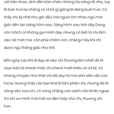
sát bên nhau, ánh đèn bàn chiếu những tia sáng rất nhẹ, tuy
là ban trưa lại chẳng có chút gì giống là đang buổi trưa. Cô
thấy chị ấy nhè nhẹ gật đầu, hai người ôm nhau ngủ một
giấc đến tận sáng hôm sau. Sáng hôm sau tỉnh dậy Dung
còn trách cô không gọi mình dậy, nhưng cô biết là chị làm
việc rất mệt mỏi, còn phải chăm con, chẳng mấy khi chị
được ngủ thẳng giấc như thế.
Mỗi ngày sau khi đi dạy về việc chị thường làm nhất đó là
soạn bài và check mail, chị check mail nhiều vô số kể, có
những chuyện nhỏ nhặt chị đã dạy rồi mà sinh viên vẫn còn
hỏi lại. Hương thấy các bạn khá là làm phiền chị, nhưng đó là
công việc của chị, cô cũng chẳng còn cách nào khác ngoại
trừ xót vợ mình mà mát xa đấm bóp cho chị, thương chị
hơn.