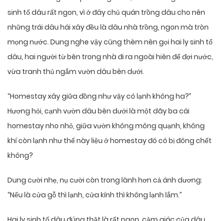
sinh tố dâu rất ngon, vì ở đây chủ quán trồng dâu cho nên
những trái dâu hái xây đều là dâu nhà trồng, ngon mà tròn
mọng nước. Dung nghe vậy cũng thèm nên gọi hai ly sinh tố
dâu, hai người từ bên trong nhà đi ra ngoài hiên để đợi nước,
vừa tranh thủ ngắm vườn dâu bên dưới.
“Homestay xây giữa đồng như vậy có lạnh không ha?”
Hương hỏi, cạnh vườn dâu bên dưới là một dãy ba cái
homestay nho nhỏ, giữa vườn không mông quạnh, không
khí còn lạnh như thế này liệu ở homestay đó có bị đông chết
không?
Dung cười nhẹ, nụ cười còn trong lành hơn cả ánh dương:
“Nếu là cửa gỗ thì lạnh, cửa kính thì không lạnh lắm.”
Hai ly sinh tố dâu đúng thật là rất ngon, cảm giác của dâu