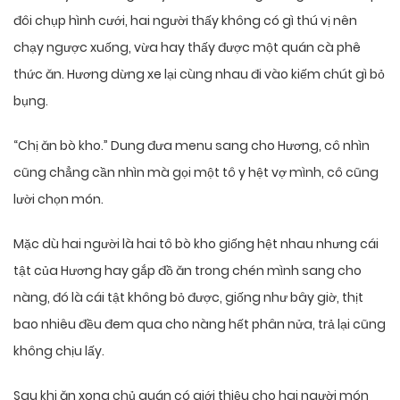
đôi chụp hình cưới, hai người thấy không có gì thú vị nên
chạy ngược xuống, vừa hay thấy được một quán cà phê
thức ăn. Hương dừng xe lại cùng nhau đi vào kiếm chút gì bỏ
bụng.
“Chị ăn bò kho.” Dung đưa menu sang cho Hương, cô nhìn
cũng chẳng cần nhìn mà gọi một tô y hệt vợ mình, cô cũng
lười chọn món.
Mặc dù hai người là hai tô bò kho giống hệt nhau nhưng cái
tật của Hương hay gắp đồ ăn trong chén mình sang cho
nàng, đó là cái tật không bỏ được, giống như bây giờ, thịt
bao nhiêu đều đem qua cho nàng hết phân nửa, trả lại cũng
không chịu lấy.
Sau khi ăn xong chủ quán có giới thiệu cho hai người món