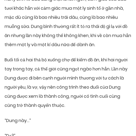
tươi khác hẳn với cảm giác mua một ly sinh tố ở gần nhà,
mặc dù cũng là bao nhiêu trái dâu, cũng là bao nhiêu
muỗng sữa. Dung bình thường rất ít tỏ ra thái độ gì lạ với đồ
ăn nhưng lần này không thể không khen, khi về còn mua hẳn
thêm một ly và một kí dâu nữa để dành ăn.
Buổi tối cả hai thả bộ xuống chợ để kiếm đồ ăn, khi hai người
tay trong tay, cả thế giới cũng ngọt ngào hơn hẳn. Lần này
Dung được đi bên cạnh người mình thương với tư cách là
người yêu, là vợ, vậy nên công trình theo đuổi của Dung
cũng được xem là thành công, người có tình cuối cùng
cũng trở thành quyến thuộc.
“Dung này…”
“Dạ?”