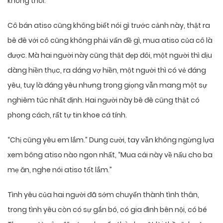
không thôi.
Cô bán atiso cũng không biết nói gì trước cảnh này, thật ra
bê đê với cô cũng không phải vấn đề gì, mua atiso của cô là
được. Mà hai người này cũng thật đẹp đôi, một người thì dịu
dàng hiền thục, ra dáng vợ hiền, một người thì có vẻ đáng
yêu, tuy là đáng yêu nhưng trong giọng vẫn mang một sự
nghiêm túc nhất định. Hai người này bê đê cũng thật có
phong cách, rất tự tin khoe cá tính.
“Chị cũng yêu em lắm.” Dung cười, tay vẫn không ngừng lựa
xem bông atiso nào ngon nhất, “Mua cái này về nấu cho ba
mẹ ăn, nghe nói atiso tốt lắm.”
Tình yêu của hai người đã sớm chuyển thành tình thân,
trong tình yêu còn có sự gắn bó, có gia đình bên nội, có bé