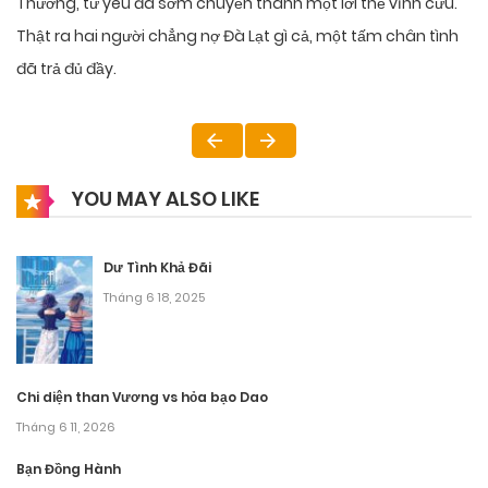
Thương, từ yêu đã sớm chuyển thành một lời thề vĩnh cửu.
Thật ra hai người chẳng nợ Đà Lạt gì cả, một tấm chân tình
đã trả đủ đầy.
YOU MAY ALSO LIKE
Dư Tình Khả Đãi
Tháng 6 18, 2025
Chi diện than Vương vs hỏa bạo Dao
Tháng 6 11, 2026
Bạn Đồng Hành