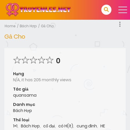
Home
Bách Hợp
Gả Cho
Gả Cho
0
Hạng
N/A, it has 205 monthly views
Tác giả
quansama
Danh mục
Bách Hợp
Thể loại
1×1
,
Bách Hợp
,
cổ đại
,
có H(ít)
,
cung đình
,
HE