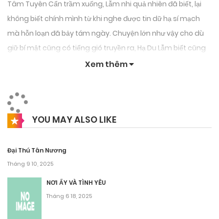
Tâm Tuyên Cẩn trầm xuống, Lẫm nhi quả nhiên đã biết, lại
không biết chính mình từ khi nghe được tin dữ hạ sí mạch
mà hỗn loạn đã bảy tám ngày. Chuyện lớn như vậy cho dù
giữ bí mật cũng có tiếng gió truyền ra, Hạ Du Lẫm biết cũng
không kỳ quái. Tuyên Cẩn vẫn không đáp, chờ Hạ Du Lẫm nói
Xem thêm
cho nàng hắn đã biết bao nhiêu.
Quả nhiên nghe Hạ Du Lẫm nói: “Trẫm nghe nói hoàng thúc
chiến đấu kịch liệt cùng loạn thần tặc tử nửa tháng có thừa,
YOU MAY ALSO LIKE
rốt cục lấy được toàn thắng, đáng tiếc thời điểm cuối cùng
trúng địch kế, vì nước hy sinh.” Hạ Du Lẫm càng nói thanh
Đại Thú Tân Nương
âm càng thấp, thần sắc cũng trở nên ưu thương, nhưng
Tháng 9 10, 2025
Tuyên Cẩn lại phát hiện đáy mắt hắn có một tia đắc ý, trong
NƠI ẤY VÀ TÌNH YÊU
lòng nhất thời sợ hãi, đồng thời nghĩ đến Hạ Sí Mạch đã chết,
Tháng 6 18, 2025
đau lòng, nước mắt không tiếng động chảy xuống.