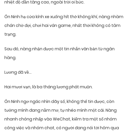
nhiệt độ dần tăng cao, ngoài trời oi bức.
Ôn Ninh hạ cửa kính xe xuống hít thở không khí, nàng nhàm
chán chờ đợi, chơi hai ván game, nhất thời không có tâm
trạng.
Sau đó, nàng nhận được một tin nhắn văn bản từ ngân
hàng.
Lương đã về…
Hai mươi vạn, là ba tháng lương phát muộn.
Ôn Ninh ngơ ngác nhìn dãy số, không thể tin được, còn
tưởng mình đang nằm mơ, tự nhéo mình một cái. Nàng
nhanh chóng nhấp vào WeChat, kiểm tra một số nhóm
công việc và nhóm chat, có người đang nói tới hôm qua