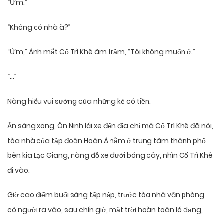
“Ừm.”
“Không có nhà à?”
“Ừm,” Ánh mắt Cố Trì Khê âm trầm, “Tôi không muốn ở.”
“…”
Nàng hiểu vui sướng của những kẻ có tiền.
Ăn sáng xong, Ôn Ninh lái xe đến địa chỉ mà Cố Trì Khê đã nói,
tòa nhà của tập đoàn Hoàn Á nằm ở trung tâm thành phố
bên kia Lạc Giang, nàng đỗ xe dưới bóng cây, nhìn Cố Trì Khê
đi vào.
Giờ cao điểm buổi sáng tấp nập, trước tòa nhà văn phòng
có người ra vào, sau chín giờ, mặt trời hoàn toàn ló dạng,