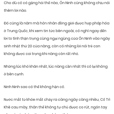
Cho dù cô có gặng hỏi thế nào, Ôn Ninh cũng không chịu nói
thêm lời nào.
Đó cũng là năm mà hôn nhân đồng giới được hợp pháp hóa
ở Trung Quốc, khi xem tin tức bên ngoài, cô nghĩ ngay đến
lời tỏ tình thận trọng cùng ngại ngùng của Ôn Ninh vào ngày
sinh nhật thứ 20 của nàng, còn có những lời nói trẻ con
không được coi trọng khi nàng còn rất nhỏ.
Những lúc khó khăn nhất, lúc nàng cần nhất thì cô lại không
ở bên cạnh.
Ninh Ninh sao có thể không hận cô.
Nước mắt từ khóe mắt chảy ra càng ngày càng nhiều, Cố Trì
Khê cau mày, thân thể không tự chủ được co rút, ngón tay