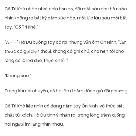
Cố Trì Khê nhàn nhạt nhìn bọn họ, đôi mắt sâu như hồ nước
nhìn không ra bất kỳ cảm xúc nào, một lúc lâu sau mới bắt
tay, “Cố Trì Khê.”
“A ——” Hà Du buông tay cô ra, nhưng vẫn ôm Ôn Ninh, “Lần
trước cô gọi điện thoại, không có ghi chú, cho nên tôi cho
rằng cô là lừa đảo, thực xin lỗi.”
“Không sao.”
Trong khi nói chuyện, cả hai âm thầm đánh giá đối phương.
Cố Trì Khê liếc nhìn cô đang nắm tay Ôn Ninh, vô thức siết
chặt túi xách, Hà Du tinh ý nhận ra, trong lòng trầm xuống,
hai người im lặng nhìn nhau.