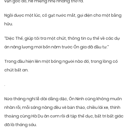
vặn góc áo, hé miệng nhẹ nhàng thở ra.
Ngồi được một lúc, cô gạt nước mắt, gọi điện cho một bằng
hữu.
“Diệc Thế, giúp tôi tra một chút, thông tin cụ thể về các dự
án năng lượng mới bốn năm trước Ôn gia đã đầu tư.”
Trong đầu hiện lên một bóng người nào đó, trong lòng có
chút bất an.
.
Nửa tháng nghỉ lễ dài dằng dặc, Ôn Ninh cũng không muốn
nhàn rỗi, mỗi sáng nàng đều vẽ bản thảo, chiều lái xe, thỉnh
thoảng cùng Hà Du ăn cơm rồi đi tập thể dục, bất tri bất giác
đã là tháng sáu.