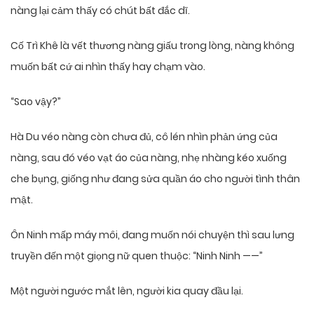
nàng lại cảm thấy có chút bất đắc dĩ.
Cố Trì Khê là vết thương nàng giấu trong lòng, nàng không
muốn bất cứ ai nhìn thấy hay chạm vào.
“Sao vậy?”
Hà Du véo nàng còn chưa đủ, cô lén nhìn phản ứng của
nàng, sau đó véo vạt áo của nàng, nhẹ nhàng kéo xuống
che bụng, giống như đang sửa quần áo cho người tình thân
mật.
Ôn Ninh mấp máy môi, đang muốn nói chuyện thì sau lưng
truyền đến một giọng nữ quen thuộc: “Ninh Ninh ——”
Một người ngước mắt lên, người kia quay đầu lại.