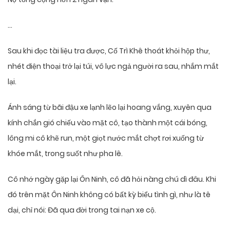
…
Sau khi đọc tài liệu tra được, Cố Trì Khê thoát khỏi hộp thư,
nhét điện thoại trở lại túi, vô lực ngả người ra sau, nhắm mắt
lại.
Ánh sáng từ bãi đậu xe lạnh lẽo lại hoang vắng, xuyên qua
kính chắn gió chiếu vào mặt cô, tạo thành một cái bóng,
lông mi cô khẽ run, một giọt nước mắt chợt rơi xuống từ
khóe mắt, trong suốt như pha lê.
Cô nhớ ngày gặp lại Ôn Ninh, cô đã hỏi nàng chú dì đâu. Khi
đó trên mặt Ôn Ninh không có bất kỳ biểu tình gì, như là tê
dại, chỉ nói: Đã qua đời trong tai nạn xe cộ.