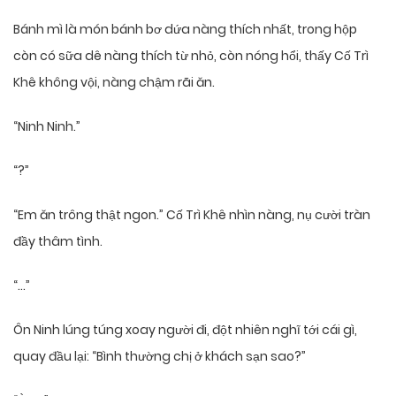
Bánh mì là món bánh bơ dứa nàng thích nhất, trong hộp
còn có sữa dê nàng thích từ nhỏ, còn nóng hổi, ​​thấy Cố Trì
Khê không vội, nàng chậm rãi ăn.
“Ninh Ninh.”
“?”
“Em ăn trông thật ngon.” Cố Trì Khê nhìn nàng, nụ cười tràn
đầy thâm tình.
“…”
Ôn Ninh lúng túng xoay người đi, đột nhiên nghĩ tới cái gì,
quay đầu lại: “Bình thường chị ở khách sạn sao?”