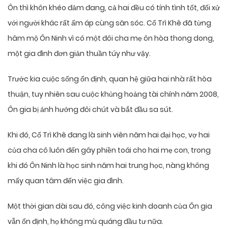
Ôn thì khôn khéo đảm đang, cả hai đều có tính tình tốt, đối xử
với người khác rất ấm áp cùng săn sóc. Cố Trì Khê đã từng
hâm mộ Ôn Ninh vì có một đôi cha mẹ ôn hòa thong dong,
một gia đình đơn giản thuần túy như vậy.
Trước kia cuộc sống ổn định, quan hệ giữa hai nhà rất hòa
thuận, tuy nhiên sau cuộc khủng hoảng tài chính năm 2008,
Ôn gia bị ảnh hưởng đôi chút và bắt đầu sa sút.
Khi đó, Cố Trì Khê đang là sinh viên năm hai đại học, vợ hai
của cha cô luôn đến gây phiền toái cho hai mẹ con, trong
khi đó Ôn Ninh là học sinh năm hai trung học, nàng không
mấy quan tâm đến việc gia đình.
Một thời gian dài sau đó, công việc kinh doanh của Ôn gia
vẫn ổn định, họ không mù quáng đầu tư nữa.