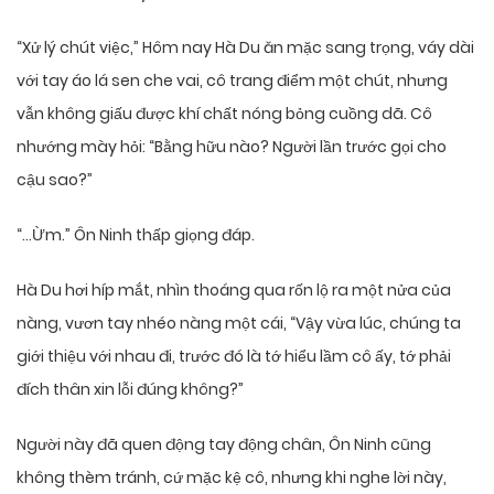
“Xử lý chút việc,” Hôm nay Hà Du ăn mặc sang trọng, váy dài
với tay áo lá sen che vai, cô trang điểm một chút, nhưng
vẫn không giấu được khí chất nóng bỏng cuồng dã. Cô
nhướng mày hỏi: “Bằng hữu nào? Người lần trước gọi cho
cậu sao?”
“…Ừm.” Ôn Ninh thấp giọng đáp.
Hà Du hơi híp mắt, nhìn thoáng qua rốn lộ ra một nửa của
nàng, vươn tay nhéo nàng một cái, “Vậy vừa lúc, chúng ta
giới thiệu với nhau đi, trước đó là tớ hiểu lầm cô ấy, tớ phải
đích thân xin lỗi đúng không?”
Người này đã quen động tay động chân, Ôn Ninh cũng
không thèm tránh, cứ mặc kệ cô, nhưng khi nghe lời này,