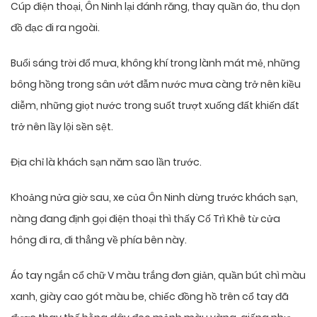
Cúp điện thoại, Ôn Ninh lại đánh răng, thay quần áo, thu dọn
đồ đạc đi ra ngoài.
Buổi sáng trời đổ mưa, không khí trong lành mát mẻ, những
bông hồng trong sân ướt đẫm nước mưa càng trở nên kiều
diễm, những giọt nước trong suốt trượt xuống đất khiến đất
trở nên lầy lội sền sệt.
Địa chỉ là khách sạn năm sao lần trước.
Khoảng nửa giờ sau, xe của Ôn Ninh dừng trước khách sạn,
nàng đang định gọi điện thoại thì thấy Cố Trì Khê từ cửa
hông đi ra, đi thẳng về phía bên này.
Áo tay ngắn cổ chữ V màu trắng đơn giản, quần bút chì màu
xanh, giày cao gót màu be, chiếc đồng hồ trên cổ tay đã