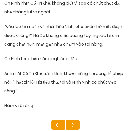
Ôn Ninh nhìn Cố Trì Khê, không biết vì sao có chút chột dạ,
nhẹ nhàng lui ra ngoài.
“Vừa lúc tớ muốn về nhà, Tiểu Ninh, cho tớ đi nhờ một đoạn
được không?” Hà Du không chịu buông tay, ngược lại ôm
càng chặt hơn, mặt gần như chạm vào tai nàng.
Ôn Ninh theo bản năng nghiêng đầu.
Ánh mắt Cố Trì Khê trầm tĩnh, khóe miệng hơi cong, lễ phép
nói: “Thật xin lỗi, Hà tiểu thư, tôi và Ninh Ninh có chút việc
riêng.”
Hàm ý rõ ràng.