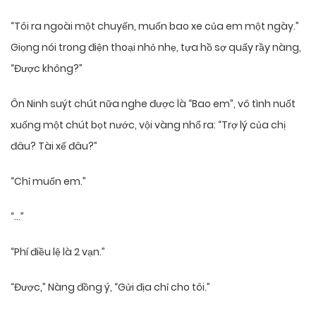
“Tôi ra ngoài một chuyến, muốn bao xe của em một ngày.”
Giọng nói trong điện thoại nhỏ nhẹ, tựa hồ sợ quấy rầy nàng,
“Được không?”
Ôn Ninh suýt chút nữa nghe được là “Bao em”, vô tình nuốt
xuống một chút bọt nước, vội vàng nhổ ra: “Trợ lý của chị
đâu? Tài xế đâu?”
“Chỉ muốn em.”
“…”
“Phí điều lệ là 2 vạn.”
“Được,” Nàng đồng ý, “Gửi địa chỉ cho tôi.”