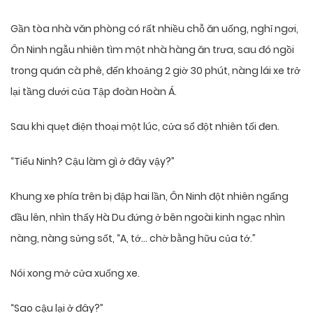
Gần tòa nhà văn phòng có rất nhiều chỗ ăn uống, nghỉ ngơi,
Ôn Ninh ngẫu nhiên tìm một nhà hàng ăn trưa, sau đó ngồi
trong quán cà phê, đến khoảng 2 giờ 30 phút, nàng lái xe trở
lại tầng dưới của Tập đoàn Hoàn Á.
Sau khi quẹt điện thoại một lúc, cửa sổ đột nhiên tối đen.
“Tiểu Ninh? Cậu làm gì ở đây vậy?”
Khung xe phía trên bị đập hai lần, Ôn Ninh đột nhiên ngẩng
đầu lên, nhìn thấy Hà Du đứng ở bên ngoài kinh ngạc nhìn
nàng, nàng sửng sốt, “A, tớ… chờ bằng hữu của tớ.”
Nói xong mở cửa xuống xe.
“Sao cậu lại ở đây?”