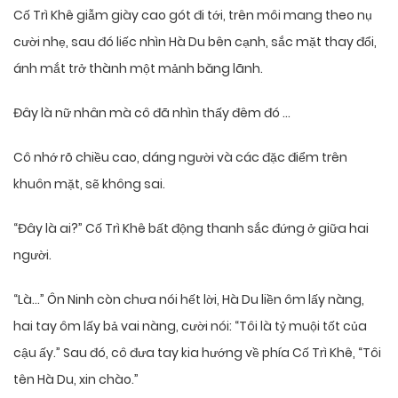
Cố Trì Khê giẫm giày cao gót đi tới, trên môi mang theo nụ
cười nhẹ, sau đó liếc nhìn Hà Du bên cạnh, sắc mặt thay đổi,
ánh mắt trở thành một mảnh băng lãnh.
Đây là nữ nhân mà cô đã nhìn thấy đêm đó …
Cô nhớ rõ chiều cao, dáng người và các đặc điểm trên
khuôn mặt, sẽ không sai.
“Đây là ai?” Cố Trì Khê bất động thanh sắc đứng ở giữa hai
người.
“Là…” Ôn Ninh còn chưa nói hết lời, Hà Du liền ôm lấy nàng,
hai tay ôm lấy bả vai nàng, cười nói: “Tôi là tỷ muội tốt của
cậu ấy.” Sau đó, cô đưa tay kia hướng về phía Cố Trì Khê, “Tôi
tên Hà Du, xin chào.”