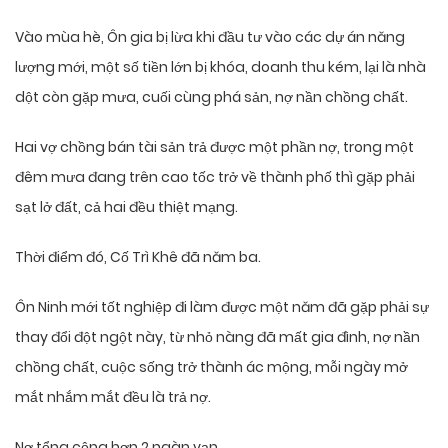
Vào mùa hè, Ôn gia bị lừa khi đầu tư vào các dự án năng
lượng mới, một số tiền lớn bị khóa, doanh thu kém, lại là nhà
dột còn gặp mưa, cuối cùng phá sản, nợ nần chồng chất.
Hai vợ chồng bán tài sản trả được một phần nợ, trong một
đêm mưa đang trên cao tốc trở về thành phố thì gặp phải
sạt lở đất, cả hai đều thiệt mạng.
Thời điểm đó, Cố Trì Khê đã năm ba.
Ôn Ninh mới tốt nghiệp đi làm được một năm đã gặp phải sự
thay đổi đột ngột này, từ nhỏ nàng đã mất gia đình, nợ nần
chồng chất, cuộc sống trở thành ác mộng, mỗi ngày mở
mắt nhắm mắt đều là trả nợ.
Nợ tổng cộng hơn 2 ngàn vạn.