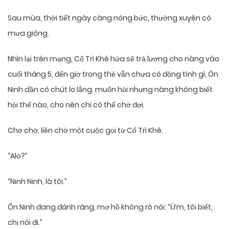
Sau mùa, thời tiết ngày càng nóng bức, thường xuyên có
mưa giông.
Nhìn lại trên mạng, Cố Trì Khê hứa sẽ trả lương cho nàng vào
cuối tháng 5, đến giờ trong thẻ vẫn chưa có động tĩnh gì, Ôn
Ninh dần có chút lo lắng, muốn hỏi nhưng nàng không biết
hỏi thế nào, cho nên chỉ có thể chờ đợi.
Chờ chờ, liền chờ một cuộc gọi từ Cố Trì Khê.
“Alo?”
“Ninh Ninh, là tôi.”
Ôn Ninh đang đánh răng, mơ hồ không rõ nói: “Ừm, tôi biết,
chị nói đi.”