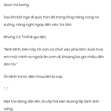
được trả lương.
Sau khi bất ngờ đi qua, hòn đá trong lòng nàng cũng rơi
xuống, nàng nghĩ ngay đến việc trả tiền.
Nhưng Cố Trì Khê gọi đến.
“Ninh Ninh, bên này tôi còn có chút việc phải làm, buổi trưa
em một mình ra ngoài ăn cơm đi, khoảng ba giờ chiều đến
đón tôi.”
Ôn Ninh trả lời, điện thoại liền bị cúp.
“…”
Mặt trời đang dần lên, lá cây hai bên đường lấp lánh ánh
sáng.