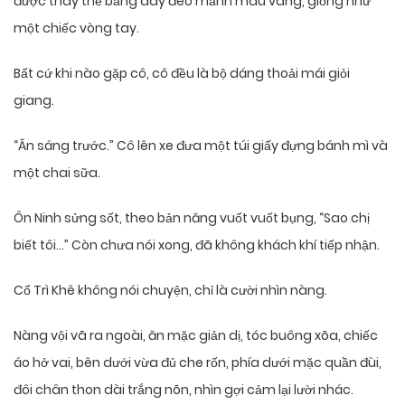
được thay thế bằng dây đeo mảnh màu vàng, giống như
một chiếc vòng tay.
Bất cứ khi nào gặp cô, cô đều là bộ dáng thoải mái giỏi
giang.
“Ăn sáng trước.” Cô lên xe đưa một túi giấy đựng bánh mì và
một chai sữa.
Ôn Ninh sửng sốt, theo bản năng vuốt vuốt bụng, “Sao chị
biết tôi…” Còn chưa nói xong, đã không khách khí tiếp nhận.
Cố Trì Khê không nói chuyện, chỉ là cười nhìn nàng.
Nàng vội vã ra ngoài, ăn mặc giản dị, tóc buông xõa, chiếc
áo hở vai, bên dưới vừa đủ che rốn, phía dưới mặc quần đùi,
đôi chân thon dài trắng nõn, nhìn gợi cảm lại lười nhác.