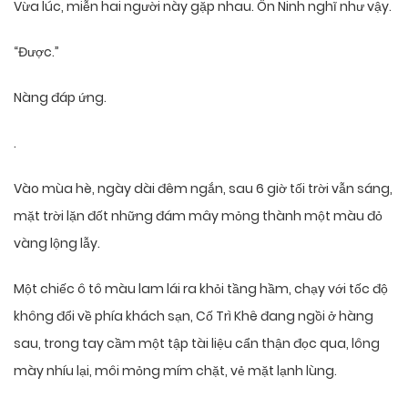
Vừa lúc, miễn hai người này gặp nhau. Ôn Ninh nghĩ như vậy.
“Được.”
Nàng đáp ứng.
.
Vào mùa hè, ngày dài đêm ngắn, sau 6 giờ tối trời vẫn sáng,
mặt trời lặn đốt những đám mây mỏng thành một màu đỏ
vàng lộng lẫy.
Một chiếc ô tô màu lam lái ra khỏi tầng hầm, chạy với tốc độ
không đổi về phía khách sạn, Cố Trì Khê đang ngồi ở hàng
sau, trong tay cầm một tập tài liệu cẩn thận đọc qua, lông
mày nhíu lại, môi mỏng mím chặt, vẻ mặt lạnh lùng.