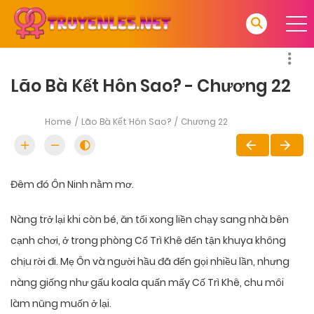
Lão Bà Kết Hôn Sao? - Chương 22
Home
Lão Bà Kết Hôn Sao?
Chương 22
Đêm đó Ôn Ninh nằm mơ.
Nàng trở lại khi còn bé, ăn tối xong liền chạy sang nhà bên
cạnh chơi, ở trong phòng Cố Trì Khê đến tận khuya không
chịu rời đi. Mẹ Ôn và người hầu đã đến gọi nhiều lần, nhưng
nàng giống như gấu koala quấn mấy Cố Trì Khê, chu môi
làm nũng muốn ở lại.