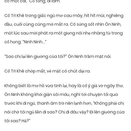
cô một cái, “Cố tổng, đi làm.”
Cố Trì Khê trong giấc ngủ mơ cau mày, hít hít mũi, nghiêng
đầu, cuối cùng cũng mở mắt ra. Cô sửng sốt nhìn Ôn Ninh,
một lúc sau mới phát ra một giọng nói nhẹ nhàng từ trong
cổ họng: “Ninh Ninh…”
“Sao chị lại lên giường của tôi?” Ôn Ninh trầm mặt nói.
Cố Trì Khê chớp mắt, vẻ mặt có chút dại ra.
Không biết là mơ hồ vừa tỉnh lại, hay là cố ý giả vờ ngây thơ,
Ôn Ninh không khỏi giận sôi máu, nghĩ tới chuyện tối qua
trước khi đi ngủ, thanh âm trở nên lạnh hơn, “Không phải chị
nói chờ tôi ngủ liền đi sao? Chị đi đâu vậy? Đi lên giường của
tôi sao? Hả?”