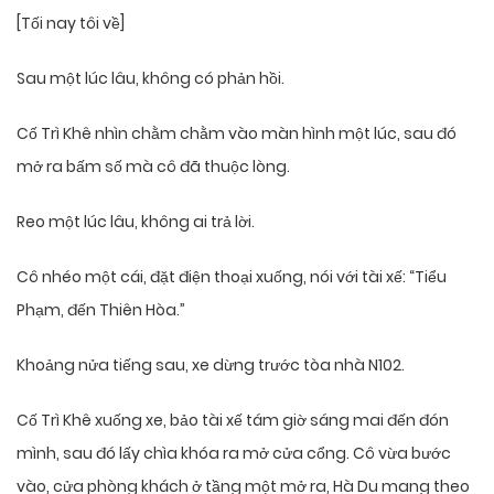
[Tối nay tôi về]
Sau một lúc lâu, không có phản hồi.
Cố Trì Khê nhìn chằm chằm vào màn hình một lúc, sau đó
mở ra bấm số mà cô đã thuộc lòng.
Reo một lúc lâu, không ai trả lời.
Cô nhéo một cái, đặt điện thoại xuống, nói với tài xế: “Tiểu
Phạm, đến Thiên Hòa.”
Khoảng nửa tiếng sau, xe dừng trước tòa nhà N102.
Cố Trì Khê xuống xe, bảo tài xế tám giờ sáng mai đến đón
mình, sau đó lấy chìa khóa ra mở cửa cổng. Cô vừa bước
vào, cửa phòng khách ở tầng một mở ra, Hà Du mang theo