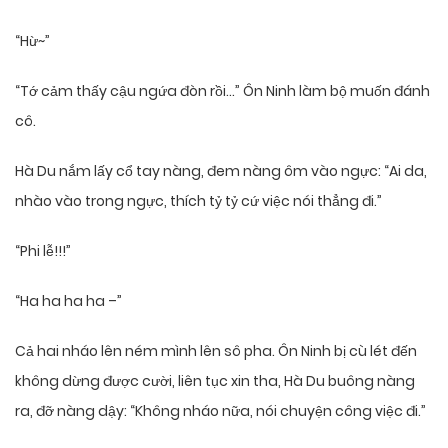
“Hừ~”
“Tớ cảm thấy cậu ngứa đòn rồi…” Ôn Ninh làm bộ muốn đánh
cô.
Hà Du nắm lấy cổ tay nàng, đem nàng ôm vào ngực: “Ai da,
nhào vào trong ngực, thích tỷ tỷ cứ việc nói thẳng đi.”
“Phi lễ!!!”
“Ha ha ha ha –”
Cả hai nháo lên ném mình lên sô pha. Ôn Ninh bị cù lét đến
không dừng được cười, liên tục xin tha, Hà Du buông nàng
ra, đỡ nàng dậy: “Không nháo nữa, nói chuyện công việc đi.”