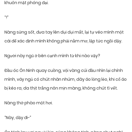
khuôn mặt phóng đại.
“!”
Nàng sửng sốt, đưa tay lên dụi dụi mắt, lại tự véo mình một
cái để xác định mình không phải nằm mơ, lập tức ngồi dậy.
Người này ngủ ở bên cạnh mình từ khi nào vậy?
Đầu óc Ôn Ninh quay cuồng, vội vàng cúi đầu nhìn lại chính
mình, váy ngủ có chút nhăn nhúm, dây áo lỏng lẻo, khi cổ áo
bị kéo ra, da thịt trắng nõn mịn màng, không chút tì vết.
Nàng thở phào một hơi.
“Này, dậy đi-”