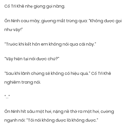
Cố Trì Khê nhẹ giọng gọi nàng.
Ôn Ninh cau mày, giương mắt trừng qua: “Không được gọi
như vậy!”
“Trước khi kết hôn em không nói qua cái này.”
“Vậy hiện tại nói được chứ?”
“Sau khi lãnh chứng sẽ không có hiệu quả.” Cố Trì Khê
nghiêm trang nói.
“…”
Ôn Ninh hít sâu một hơi, nặng nề thở ra một hơi, cường
ngạnh nói: “Tôi nói không được là không được.”