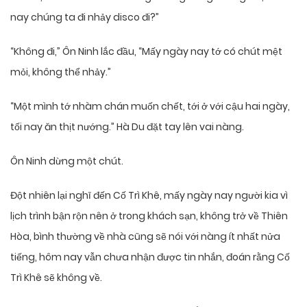
nay chúng ta đi nhảy disco đi?”
“Không đi,” Ôn Ninh lắc đầu, “Mấy ngày nay tớ có chút mệt
mỏi, không thể nhảy.”
“Một mình tớ nhàm chán muốn chết, tới ở với cậu hai ngày,
tối nay ăn thịt nướng.” Hà Du đặt tay lên vai nàng.
Ôn Ninh dừng một chút.
Đột nhiên lại nghĩ đến Cố Trì Khê, mấy ngày nay người kia vì
lịch trình bận rộn nên ở trong khách sạn, không trở về Thiên
Hòa, bình thường về nhà cũng sẽ nói với nàng ít nhất nửa
tiếng, hôm nay vẫn chưa nhận được tin nhắn, đoán rằng Cố
Trì Khê sẽ không về.