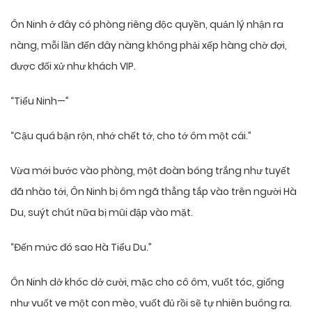
Ôn Ninh ở đây có phòng riêng độc quyền, quản lý nhận ra
nàng, mỗi lần đến đây nàng không phải xếp hàng chờ đợi,
được đối xử như khách VIP.
“Tiểu Ninh—”
“Cậu quá bận rộn, nhớ chết tớ, cho tớ ôm một cái.”
Vừa mới bước vào phòng, một đoàn bóng trắng như tuyết
đã nhào tới, Ôn Ninh bị ôm ngã thẳng tắp vào trên người Hà
Du, suýt chút nữa bị mũi đập vào mặt.
“Đến mức đó sao Hà Tiểu Du.”
Ôn Ninh dở khóc dở cười, mặc cho cô ôm, vuốt tóc, giống
như vuốt ve một con mèo, vuốt đủ rồi sẽ tự nhiên buông ra.