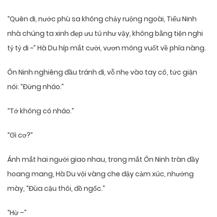
“Quên đi, nước phù sa không chảy ruộng ngoài, Tiểu Ninh
nhà chúng ta xinh đẹp ưu tú như vậy, không bằng tiện nghi
tỷ tỷ đi ~” Hà Du híp mắt cười, vươn móng vuốt về phía nàng.
Ôn Ninh nghiêng đầu tránh đi, vỗ nhẹ vào tay cô, tức giận
nói: “Đừng nháo.”
“Tớ không có nháo.”
“Gì cơ?”
Ánh mắt hai người giao nhau, trong mắt Ôn Ninh tràn đầy
hoang mang, Hà Du vội vàng che đậy cảm xúc, nhướng
mày, “Đùa cậu thôi, đồ ngốc.”
“Hừ –”