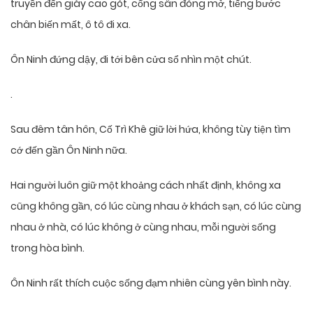
truyền đến giày cao gót, cổng sân đóng mở, tiếng bước
chân biến mất, ô tô đi xa.
Ôn Ninh đứng dậy, đi tới bên cửa sổ nhìn một chút.
.
Sau đêm tân hôn, Cố Trì Khê giữ lời hứa, không tùy tiện tìm
cớ đến gần Ôn Ninh nữa.
Hai người luôn giữ một khoảng cách nhất định, không xa
cũng không gần, có lúc cùng nhau ở khách sạn, có lúc cùng
nhau ở nhà, có lúc không ở cùng nhau, mỗi người sống
trong hòa bình.
Ôn Ninh rất thích cuộc sống đạm nhiên cùng yên bình này.