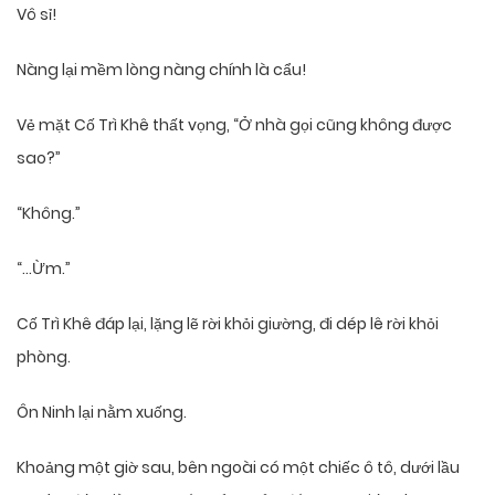
Vô sỉ!
Nàng lại mềm lòng nàng chính là cẩu!
Vẻ mặt Cố Trì Khê thất vọng, “Ở nhà gọi cũng không được
sao?”
“Không.”
“…Ừm.”
Cố Trì Khê đáp lại, lặng lẽ rời khỏi giường, đi dép lê rời khỏi
phòng.
Ôn Ninh lại nằm xuống.
Khoảng một giờ sau, bên ngoài có một chiếc ô tô, dưới lầu