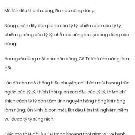
Mỗi lần đều thành công, lần nào cũng dùng.
Nàng chiếm lấy đàn piano của tỷ tỷ, chiếm bàn của tỷ tỷ,
chiếm giường của tỷ tỷ, chỗ nào cũng lưu lại bóng dáng của
nàng.
Hai người cùng một cái chăn bông, Cố Trì Khê ôm nàng làm
gối.
Lúc đó còn nhỏ không hiểu chuyện, chỉ thích mùi hương trên
người của tỷ tỷ, thích thói quen xoa đầu của tỷ tỷ, thậm chí
thích cách tỷ tỷ can tâm tình nguyện hống nàng khi nàng
làm nũng. Ôn Ninh là con một, lần đầu tiên trải nghiệm niềm
vui được tỷ tỷ sủng nịch.
Giấc mơ thật dài, lưu lại trong khoảng thời gian vui vẻ hạnh