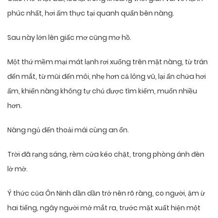
phúc nhất, hơi ấm thực tại quanh quẩn bên nàng.
Sau này lớn lên giấc mơ cũng mơ hồ.
Một thứ mềm mại mát lạnh rơi xuống trên mặt nàng, từ trán
đến mắt, từ mũi đến môi, nhẹ hơn cả lông vũ, lại ẩn chứa hơi
ấm, khiến nàng không tự chủ được tìm kiếm, muốn nhiều
hơn.
Nàng ngủ đến thoải mái cùng an ổn.
Trời đã rạng sáng, rèm cửa kéo chặt, trong phòng ánh đèn
lờ mờ.
Ý thức của Ôn Ninh dần dần trở nên rõ ràng, co người, ậm ừ
hai tiếng, ngây người mở mắt ra, trước mặt xuất hiện một