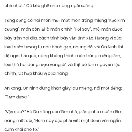
chờ chút.” Cô kéo ghế cho nàng ngồi xuống.
Tổng cộng có hai món mới, một món tráng miệng “Kẹo kim
cương”, món còn lại là món chính “Hơi Say”, mỗi món được
bày trên hai đĩa, cách trình bày vẫn tinh xảo. Hương vị của
loại trước tương tự như bánh gạo, nhưng đối với Ôn Ninh thì
độ ngọt hơi quá, nàng không thích món tráng miệng lắm,
loại thứ hai dùng rượu vang đỏ và thịt bò làm nguyên liệu
chính, rất hợp khẩu vị của nàng.
Ăn xong, Ôn Ninh dùng khăn giấy lau miệng, nói một tiếng:
“Tạm được.”
“Vậy sao?” Hà Du nâng cái đấm nhỏ, giống như muốn đấm
nàng một cái, “Hôm nay cậu phải viết một đoạn văn ngắn
cảm khái cho tớ.”