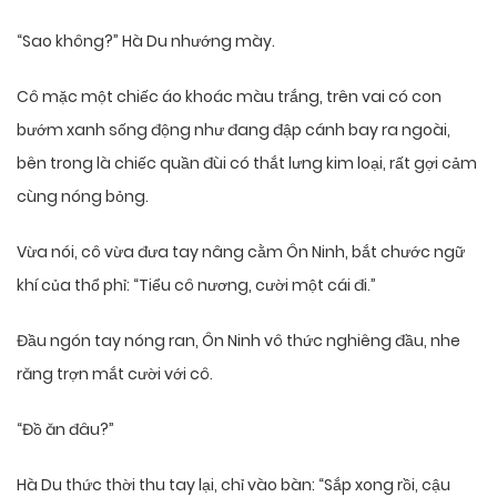
“Sao không?” Hà Du nhướng mày.
Cô mặc một chiếc áo khoác màu trắng, trên vai có con
bướm xanh sống động như đang đập cánh bay ra ngoài,
bên trong là chiếc quần đùi có thắt lưng kim loại, rất gợi cảm
cùng nóng bỏng.
Vừa nói, cô vừa đưa tay nâng cằm Ôn Ninh, bắt chước ngữ
khí của thổ phỉ: “Tiểu cô nương, cười một cái đi.”
Đầu ngón tay nóng ran, Ôn Ninh vô thức nghiêng đầu, nhe
răng trợn mắt cười với cô.
“Đồ ăn đâu?”
Hà Du thức thời thu tay lại, chỉ vào bàn: “Sắp xong rồi, cậu