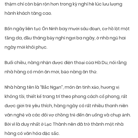
thậm chí còn bận rộn hơn trong kỳ nghỉ hè lúc lưu lượng
hành khách tăng cao.
Bốn ngày liên tục Ôn Ninh bay mười sáu đoạn, cơ hồ lột một
tầng da, đầu tháng bảy nghỉ ngơi ba ngày, ở nhà ngủ hai
ngày mới khôi phục.
Buổi chiều, nàng nhận được điện thoại của Hà Du, nói rằng
nhà hàng có món ăn mới, bảo nàng ăn thử.
Nhà hàng tên là “Bắc Ngạn”, món ăn tinh xảo, hương vị
không tồi, thiết kế trang trí theo phong cách cổ phong, rất
được giới trẻ yêu thích, hàng ngày có rất nhiều thanh niên
văn nghệ và các đôi vợ chồng trẻ đến ăn uống và chụp ảnh.
Bởi vì là duy nhất ở Lạc Thành nên đã trở thành một nhà
hàng có văn hóa đặc sắc.