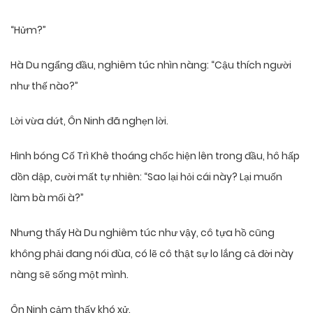
“Hửm?”
Hà Du ngẩng đầu, nghiêm túc nhìn nàng: “Cậu thích người
như thế nào?”
Lời vừa dứt, Ôn Ninh đã nghẹn lời.
Hình bóng Cố Trì Khê thoáng chốc hiện lên trong đầu, hô hấp
dồn dập, cười mất tự nhiên: “Sao lại hỏi cái này? Lại muốn
làm bà mối à?”
Nhưng thấy Hà Du nghiêm túc như vậy, cô tựa hồ cũng
không phải đang nói đùa, có lẽ cô thật sự lo lắng cả đời này
nàng sẽ sống một mình.
Ôn Ninh cảm thấy khó xử.