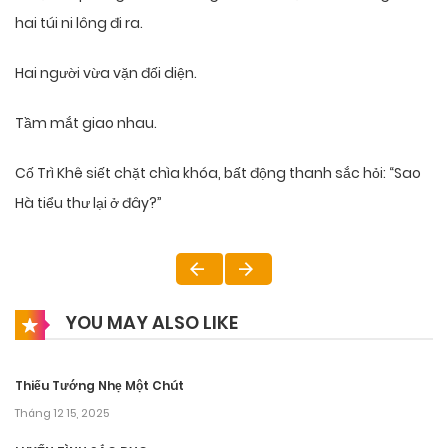
hai túi ni lông đi ra.
Hai người vừa vặn đối diện.
Tầm mắt giao nhau.
Cố Trì Khê siết chặt chìa khóa, bất động thanh sắc hỏi: “Sao
Hà tiểu thư lại ở đây?”
YOU MAY ALSO LIKE
Thiếu Tướng Nhẹ Một Chút
Tháng 12 15, 2025