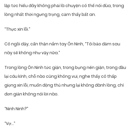
lập tức hiểu đây không phải là chuyện có thể nói đùa, trong
lòng nhất thời ngưng trọng, cảm thấy bất an.
“Thực xin lỗi.”
Cô ngồi dậy, cẩn thận nắm tay Ôn Ninh, “Tôi bảo đảm sau
này sẽ không như vậy nữa.”
Trong lòng Ôn Ninh tức giận, trong bụng nén giận, trong đầu
lại cáu kỉnh, chỗ nào cũng không vui, nghe thấy cô thấp
giọng xin lỗi, muốn động thủ nhưng lại không đành lòng, chỉ
đơn giản không nói lời nào.
“Ninh Ninh?”
“Vợ…”