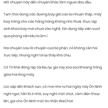
Hết chuyện này đến chuyện khác làm người đau đầu.
Tạm thời dừng các đường bay giá cao lợi nhuận thấp, máy
bay trống cho các hãng hàng không nhỏ thuê, thực tập
sinh khoa bay mới chưa vào nghề, tồn đọng tiếp viên vượt
qua phỏng vấn kêu la ầm ĩ.
Hai chuyện sau là chuyện của bộ phận, cô không cần hỏi
trực tiếp, nhưng nghĩ tới lại thấy khó chịu.
Cố Trì Khê đóng tập tài liệu lại, giơ tay xoa xoa khoảng trống
giữa hai lông mày.
Lúc sắp đến khách sạn, cô mới nhớ ra hai ngày này Ôn Ninh
nghỉ ngơi, hẳn là ở nhà, suy nghĩ một chút, cầm điện thoại
lên, gửi cho Ôn Ninh một tin nhắn WeChat: