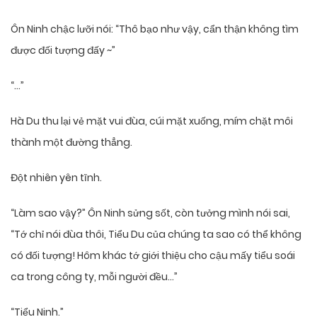
Ôn Ninh chậc lưỡi nói: “Thô bạo như vậy, cẩn thận không tìm
được đối tượng đấy ~”
“…”
Hà Du thu lại vẻ mặt vui đùa, cúi mặt xuống, mím chặt môi
thành một đường thẳng.
Đột nhiên yên tĩnh.
“Làm sao vậy?” Ôn Ninh sửng sốt, còn tưởng mình nói sai,
“Tớ chỉ nói đùa thôi, Tiểu Du của chúng ta sao có thể không
có đối tượng! Hôm khác tớ giới thiệu cho cậu mấy tiểu soái
ca trong công ty, mỗi người đều…”
“Tiểu Ninh.”