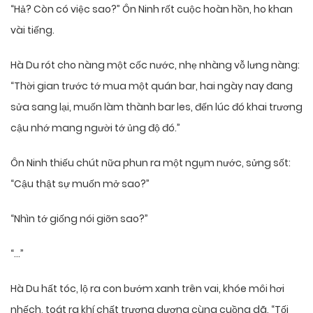
“Hả? Còn có việc sao?” Ôn Ninh rốt cuộc hoàn hồn, ho khan
vài tiếng.
Hà Du rót cho nàng một cốc nước, nhẹ nhàng vỗ lưng nàng:
“Thời gian trước tớ mua một quán bar, hai ngày nay đang
sửa sang lại, muốn làm thành bar les, đến lúc đó khai trương
cậu nhớ mang người tớ ủng độ đó.”
Ôn Ninh thiếu chút nữa phun ra một ngụm nước, sửng sốt:
“Cậu thật sự muốn mở sao?”
“Nhìn tớ giống nói giỡn sao?”
“…”
Hà Du hất tóc, lộ ra con bướm xanh trên vai, khóe môi hơi
nhếch, toát ra khí chất trương dương cùng cuồng dã, “Tối