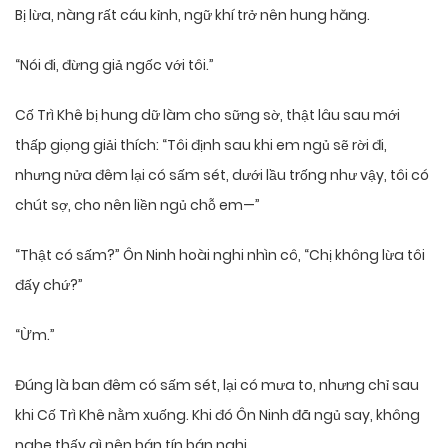
Bị lừa, nàng rất cáu kỉnh, ngữ khí trở nên hung hăng.
“Nói đi, đừng giả ngốc với tôi.”
Cố Trì Khê bị hung dữ làm cho sững sờ, thật lâu sau mới
thấp giọng giải thích: “Tôi định sau khi em ngủ sẽ rời đi,
nhưng nửa đêm lại có sấm sét, dưới lầu trống như vậy, tôi có
chút sợ, cho nên liền ngủ chỗ em—”
“Thật có sấm?” Ôn Ninh hoài nghi nhìn cô, “Chị không lừa tôi
đấy chứ?”
“Ừm.”
Đúng là ban đêm có sấm sét, lại có mưa to, nhưng chỉ sau
khi Cố Trì Khê nằm xuống. Khi đó Ôn Ninh đã ngủ say, không
nghe thấy gì nên bán tín bán nghi.