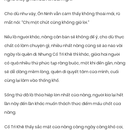
Cho dù như vậy, Ôn Ninh vẫn cảm thấy không thoải mái, rũ
mắt nói: “Chị một chút cũng không giữ lời.”
Nếu là người khác, nàng căn bản sẽ không để ý, cho dù thực
chất có làm chuyện gì, nhiều nhất nàng cũng sẽ ảo nảo vài
ngày rồi quên đi. Nhưng Cố Trì Khê thì khác, giữa hai người
có quá nhiều thứ phức tạp ràng buộc, một khi đến gần, nàng
sẽ dễ dàng mềm lòng, quên đi quyết tâm của mình, cuối
cùng lại lâm vào thống khổ.
Sống thử đã là thỏa hiệp lớn nhất của nàng, người kia lại hết
lần này đến lần khác muốn thách thức điểm mấu chốt của
nàng.
Cố Trì Khê thấy sắc mặt của nàng càng ngày càng khó coi,