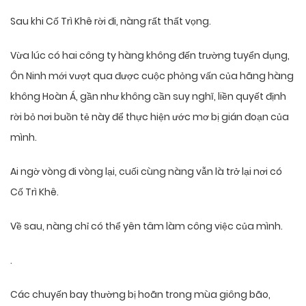
Sau khi Cố Trì Khê rời đi, nàng rất thất vọng.
Vừa lúc có hai công ty hàng không đến trường tuyển dụng,
Ôn Ninh mới vượt qua được cuộc phỏng vấn của hãng hàng
không Hoàn Á, gần như không cần suy nghĩ, liền quyết định
rời bỏ nơi buồn tẻ này để thực hiện ước mơ bị gián đoạn của
mình.
Ai ngờ vòng đi vòng lại, cuối cùng nàng vẫn là trở lại nơi có
Cố Trì Khê.
Về sau, nàng chỉ có thể yên tâm làm công việc của mình.
.
Các chuyến bay thường bị hoãn trong mùa giông bão,