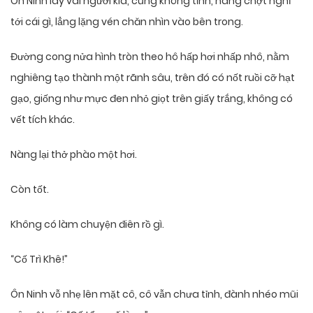
Ôn Ninh lay vai người kia, cũng không tỉnh, nàng chợt nghĩ
tới cái gì, lẳng lặng vén chăn nhìn vào bên trong.
Đường cong nửa hình tròn theo hô hấp hơi nhấp nhô, nằm
nghiêng tạo thành một rãnh sâu, trên đó có nốt ruồi cỡ hạt
gạo, giống như mực đen nhỏ giọt trên giấy trắng, không có
vết tích khác.
Nàng lại thở phào một hơi.
Còn tốt.
Không có làm chuyện điên rồ gì.
“Cố Trì Khê!”
Ôn Ninh vỗ nhẹ lên mặt cô, cô vẫn chưa tỉnh, đành nhéo mũi