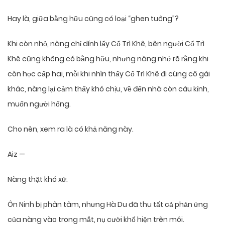
Hay là, giữa bằng hữu cũng có loại “ghen tuông”?
Khi còn nhỏ, nàng chỉ dính lấy Cố Trì Khê, bên người Cố Trì
Khê cũng không có bằng hữu, nhưng nàng nhớ rõ rằng khi
còn học cấp hai, mỗi khi nhìn thấy Cố Trì Khê đi cùng cô gái
khác, nàng lại cảm thấy khó chịu, về đến nhà còn cáu kỉnh,
muốn người hống.
Cho nên, xem ra là có khả năng này.
Aiz —
Nàng thật khó xử.
Ôn Ninh bị phân tâm, nhưng Hà Du đã thu tất cả phản ứng
của nàng vào trong mắt, nụ cười khổ hiện trên môi.