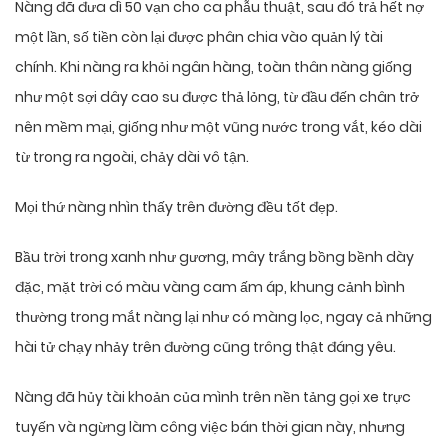
Nàng đã đưa dì 50 vạn cho ca phẫu thuật, sau đó trả hết nợ
một lần, số tiền còn lại được phân chia vào quản lý tài
chính. Khi nàng ra khỏi ngân hàng, toàn thân nàng giống
như một sợi dây cao su được thả lỏng, từ đầu đến chân trở
nên mềm mại, giống như một vũng nước trong vắt, kéo dài
từ trong ra ngoài, chảy dài vô tận.
Mọi thứ nàng nhìn thấy trên đường đều tốt đẹp.
Bầu trời trong xanh như gương, mây trắng bồng bềnh dày
đặc, mặt trời có màu vàng cam ấm áp, khung cảnh bình
thường trong mắt nàng lại như có màng lọc, ngay cả những
hài tử chạy nhảy trên đường cũng trông thật đáng yêu.
Nàng đã hủy tài khoản của mình trên nền tảng gọi xe trực
tuyến và ngừng làm công việc bán thời gian này, nhưng