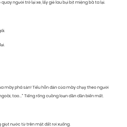
uay người trở lại xe, lấy giẻ lau bụi bịt miệng bà ta lại.
ái.
ại.
rủa mày phá sản! Tiểu hỗn đản của mày chạy theo người
ngoài, tao…” Tiếng rống cuồng loạn dần dần biến mất.
 giọt nước từ trên mặt đất rơi xuống.