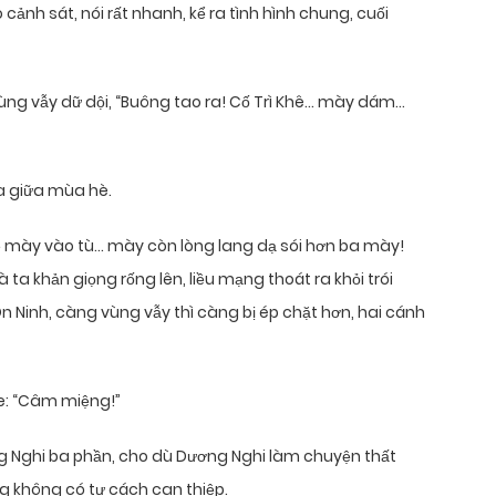
 cảnh sát, nói rất nhanh, kể ra tình hình chung, cuối
 vùng vẫy dữ dội, “Buông tao ra! Cố Trì Khê… mày dám…
mưa giữa mùa hè.
mày vào tù… mày còn lòng lang dạ sói hơn ba mày!
ta khản giọng rống lên, liều mạng thoát ra khỏi trói
n Ninh, càng vùng vẫy thì càng bị ép chặt hơn, hai cánh
e: “Câm miệng!”
g Nghi ba phần, cho dù Dương Nghi làm chuyện thất
g không có tư cách can thiệp.