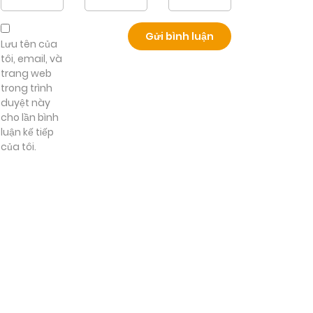
Lưu tên của
tôi, email, và
trang web
trong trình
duyệt này
cho lần bình
luận kế tiếp
của tôi.