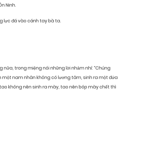
n Ninh.
g lực đá vào cánh tay bà ta.
 nữa, trong miệng nói những lời nhảm nhí: “Chúng
ìm một nam nhân không có lương tâm, sinh ra một đứa
tao không nên sinh ra mày, tao nên bóp mày chết thì