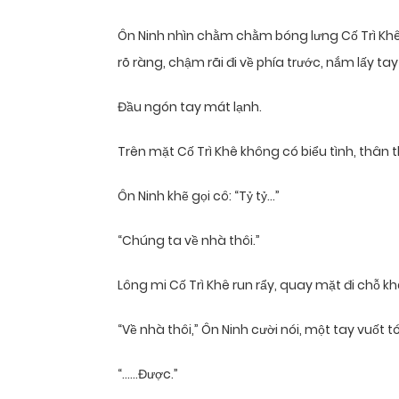
Ôn Ninh nhìn chằm chằm bóng lưng Cố Trì Khê,
rõ ràng, chậm rãi đi về phía trước, nắm lấy tay
Đầu ngón tay mát lạnh.
Trên mặt Cố Trì Khê không có biểu tình, thân
Ôn Ninh khẽ gọi cô: “Tỷ tỷ…”
“Chúng ta về nhà thôi.”
Lông mi Cố Trì Khê run rẩy, quay mặt đi chỗ 
“Về nhà thôi,” Ôn Ninh cười nói, một tay vuốt t
“……Được.”