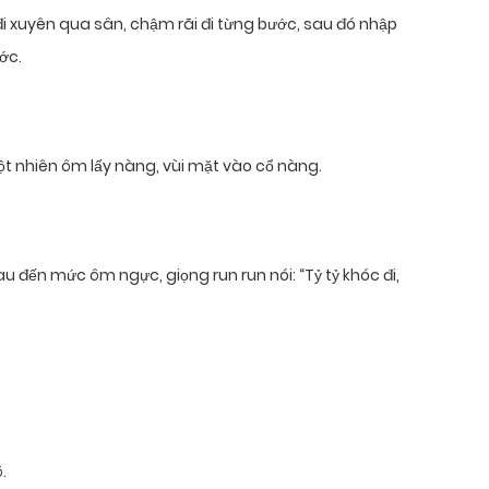
đi xuyên qua sân, chậm rãi đi từng bước, sau đó nhập
ớc.
đột nhiên ôm lấy nàng, vùi mặt vào cổ nàng.
u đến mức ôm ngực, giọng run run nói: “Tỷ tỷ khóc đi,
.