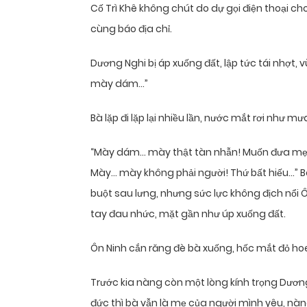
Cố Trì Khê không chút do dự gọi điện thoại cho
cùng báo địa chỉ.
Dương Nghi bị áp xuống đất, lập tức tái nhợt,
mày dám…”
Bà lặp đi lặp lại nhiều lần, nước mắt rơi như 
“Mày dám… mày thật tàn nhẫn! Muốn đưa mẹ 
Mày… mày không phải người! Thứ bất hiếu…” Bà 
buột sau lưng, nhưng sức lực không địch nổi Ô
tay đau nhức, mặt gần như úp xuống đất.
Ôn Ninh cắn răng đè bà xuống, hốc mắt đỏ ho
Trước kia nàng còn một lòng kính trọng Dươn
đức thì bà vẫn là mẹ của người mình yêu, nàn