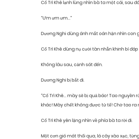
Cố Trì Khê lạnh lùng nhìn bà ta một cái, sau đó q
“Ưm ưm ưm…”
Dương Nghi dùng ánh mắt oán hận nhìn con g
Cố Trì Khê dùng nụ cười tàn nhẫn khinh bỉ đáp l
Không lâu sau, cảnh sát đến.
Dương Nghi bị bắt đi.
“Cố Trì Khê… mày sẽ bị quả báo! Tao nguyền 
khác! Mày chết không được tử tế! Chờ tao ra 
Cố Trì Khê yên lặng nhìn về phía bà ta rời đi.
Một cơn gió mát thổi qua, lá cây xào xạc, từng