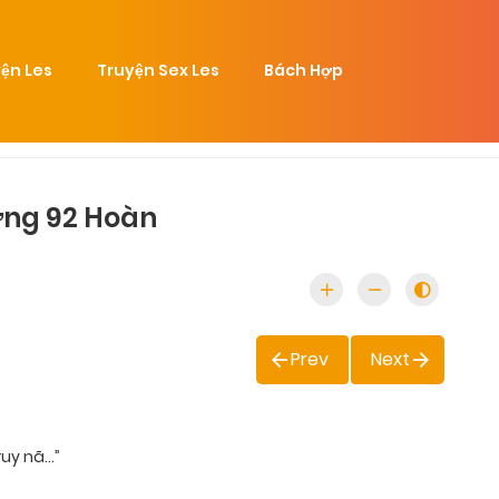
ện Les
Truyện Sex Les
Bách Hợp
ơng 92 Hoàn
Prev
Next
ruy nã…”