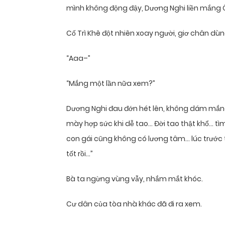
mình không động đậy, Dương Nghi liền mắng Ô
Cố Trì Khê đột nhiên xoay người, giơ chân dùn
“Aaa–”
“Mắng một lần nữa xem?”
Dương Nghi đau đớn hét lên, không dám mắng
mày hợp sức khi dễ tao… Đời tao thật khổ… t
con gái cũng không có lương tâm… lúc trước 
tốt rồi…”
Bà ta ngừng vùng vẫy, nhắm mắt khóc.
Cư dân của tòa nhà khác đã đi ra xem.