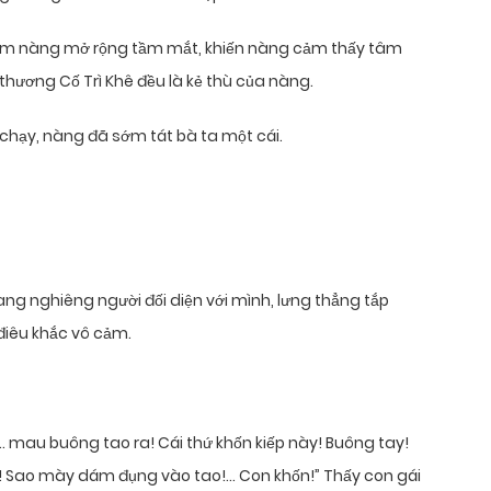
àm nàng mở rộng tầm mắt, khiến nàng cảm thấy tâm
hương Cố Trì Khê đều là kẻ thù của nàng.
chạy, nàng đã sớm tát bà ta một cái.
ang nghiêng người đối diện với mình, lưng thẳng tắp
điêu khắc vô cảm.
.. mau buông tao ra! Cái thứ khốn kiếp này! Buông tay!
sỉ! Sao mày dám đụng vào tao!… Con khốn!” Thấy con gái