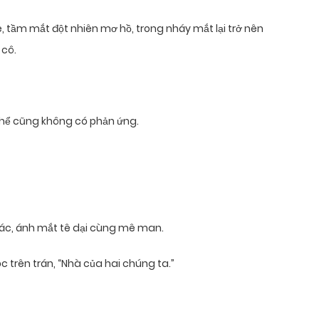
 tầm mắt đột nhiên mơ hồ, trong nháy mắt lại trở nên
 cô.
 thể cũng không có phản ứng.
khác, ánh mắt tê dại cùng mê man.
óc trên trán, “Nhà của hai chúng ta.”