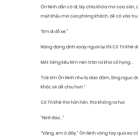
Ôn Ninh dẫn cô đi, lấy chìa khóa mở cửa sân, 
mật khẩu mở cửa phòng khách, để cô vào trư
“Em đi đỗ xe.”
Nàng đang định xoay người lại thì Cố Trì Khê 
Một tiếng kêu kìm nén tràn ra khỏi cổ họng…
Trái tim Ôn Ninh như bị dao đâm, lồng ngực đa
khóc sẽ dễ chịu hơn.”
Cố Trì Khê thở hổn hển, thở không ra hơi.
“Ninh Bảo…”
“Vâng, em ở đây.” Ôn Ninh vòng tay qua eo cô