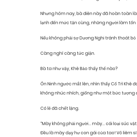
Nhưng hôm nay, bà điên này đã hoàn toàn l
lạnh đến mức tận cùng, những người làm tổn t
Nếu không phải sợ Dương Nghi tránh thoát bỏ 
Càng nghĩ càng tức giận.
Bà ta như vậy, Khê Bảo thấy thế nào?
Ôn Ninh ngước mắt lên, nhìn thấy Cố Trì Khê đ
không nhúc nhích, giống như một bức tượng 
Có lẽ đã chết lặng.
“Mày không phải người… mày… cái loại súc vật
Đều là mày dạy hư con gái của tao! Vô liêm 