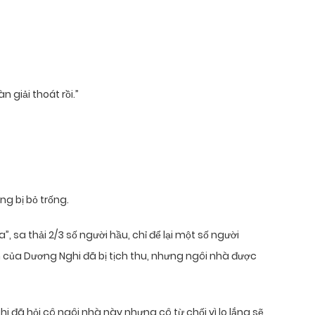
n giải thoát rồi.”
g bị bỏ trống.
 sa thải 2/3 số người hầu, chỉ để lại một số người
 của Dương Nghi đã bị tịch thu, nhưng ngôi nhà được
i đã hỏi cô ngôi nhà này nhưng cô từ chối vì lo lắng sẽ