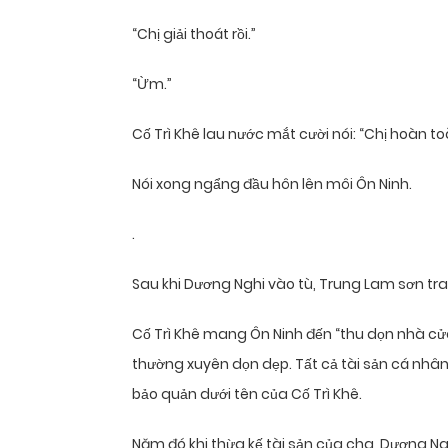
“Chị giải thoát rồi.”
“Ừm.”
Cố Trì Khê lau nước mắt cười nói: “Chị hoàn toà
Nói xong ngẩng đầu hôn lên môi Ôn Ninh.
.
Sau khi Dương Nghi vào tù, Trung Lam sơn tran
Cố Trì Khê mang Ôn Ninh đến “thu dọn nhà cửa”,
thường xuyên dọn dẹp. Tất cả tài sản cá nhân
bảo quản dưới tên của Cố Trì Khê.
Năm đó khi thừa kế tài sản của cha, Dương Ngh