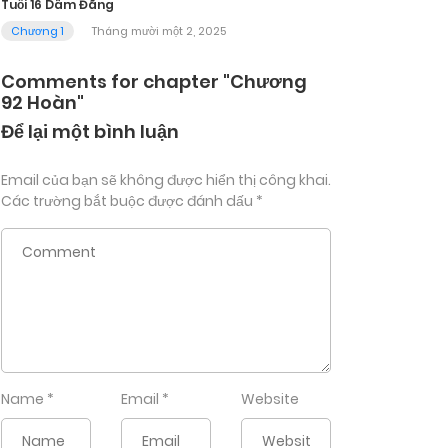
Tuổi 16 Dâm Đãng
Chương 1
Tháng mười một 2, 2025
Comments for chapter "Chương
92 Hoàn"
Để lại một bình luận
Email của bạn sẽ không được hiển thị công khai.
Các trường bắt buộc được đánh dấu
*
Name
*
Email
*
Website