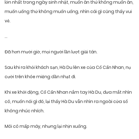
lớn nhất trong ngày sinh nhật, muốn ăn thứ không muốn ăn,
muốn uống thứ không muốn uống, nhìn cái gì cũng thấy vui
vẻ.
…
Đã hơn mười giờ, mọi người lần lượt giải tán.
Sau khi ra khỏi khách sạn, Hà Du lên xe của Cố Cẩn Nhan, nụ
cười trên khóe miệng dần nhạt đi.
Khi xe khởi động, Cố Cẩn Nhan nắm tay Hà Du, đưa mắt nhìn
cô, muốn nói gì đó, lại thấy Hà Du vẫn nhìn ra ngoài cửa sổ
không nhúc nhích.
Môi cô mấp máy, nhưng lại nhịn xuống.