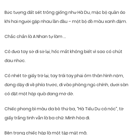
Bức tượng đất sét trông giống như Hà Du, mặc bộ quần áo
khi hai người gặp nhau lần đầu – một bộ đồ màu xanh đậm.
Chắc chắn là A Nhan tự làm …
Cô đưa tay sờ đi sờ lại, hốc mắt không biết vì sao có chút
đau nhức.
Cô nhét tờ giấy trở lại, tay trái tay phải ôm thân hình nộm,
đứng dậy đi về phía trước, đi vào phòng ngủ chính, dưới sàn
có đặt một hộp quà đang mở dở.
Chiếc phong bì màu da bò thứ ba, “Hà Tiểu Du cá nóc”, tờ
giấy trắng tinh vẫn là ba chữ: Mình hòa đi.
Bên trong chiếc hộp là một tập mật mã.