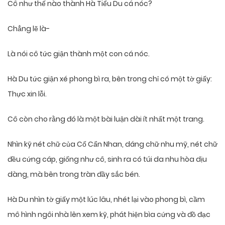
Cô như thế nào thành Hà Tiểu Du cá nóc?
Chẳng lẽ là-
Là nói cô tức giận thành một con cá nóc.
Hà Du tức giận xé phong bì ra, bên trong chỉ có một tờ giấy:
Thực xin lỗi.
Cô còn cho rằng đó là một bài luận dài ít nhất một trang.
Nhìn kỹ nét chữ của Cố Cẩn Nhan, dáng chữ nhu mỹ, nét chữ
đều cứng cáp, giống như cô, sinh ra có túi da nhu hòa dịu
dàng, mà bên trong tràn đầy sắc bén.
Hà Du nhìn tờ giấy một lúc lâu, nhét lại vào phong bì, cầm
mô hình ngôi nhà lên xem kỹ, phát hiện bìa cứng và đồ đạc