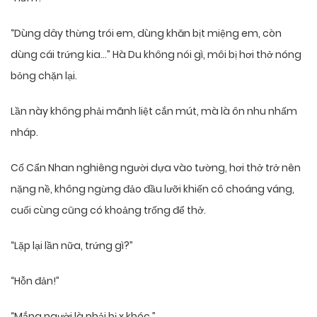
“Dùng dây thừng trói em, dùng khăn bịt miệng em, còn
dùng cái trứng kia…” Hà Du không nói gì, môi bị hơi thở nóng
bỏng chặn lại.
Lần này không phải mãnh liệt cắn mút, mà là ôn nhu nhấm
nháp.
Cố Cẩn Nhan nghiêng người dựa vào tường, hơi thở trở nên
nặng nề, không ngừng đảo đầu lưỡi khiến cô choáng váng,
cuối cùng cũng có khoảng trống để thở.
“Lặp lại lần nữa, trứng gì?”
“Hỗn đản!”
“Mắng người là phải bị x khóc.”