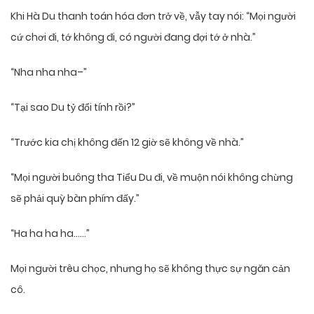
Khi Hà Du thanh toán hóa đơn trở về, vẫy tay nói: “Mọi người
cứ chơi đi, tớ không đi, có người đang đợi tớ ở nhà.”
“Nha nha nha–”
“Tại sao Du tỷ đổi tính rồi?”
“Trước kia chị không đến 12 giờ sẽ không về nhà.”
“Mọi người buông tha Tiểu Du đi, về muộn nói không chừng
sẽ phải quỳ bàn phím đấy.”
“Ha ha ha ha……”
Mọi người trêu chọc, nhưng họ sẽ không thực sự ngăn cản
cô.