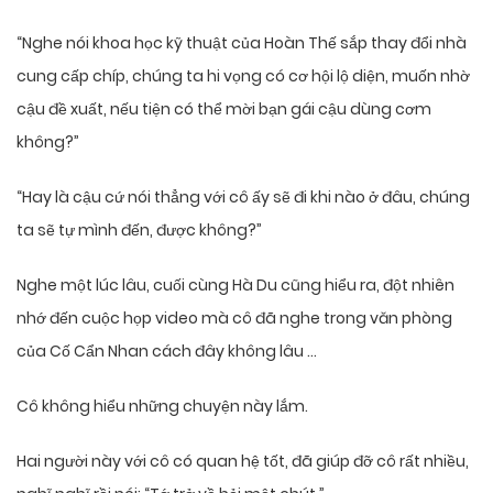
“Nghe nói khoa học kỹ thuật của Hoàn Thế sắp thay đổi nhà
cung cấp chíp, chúng ta hi vọng có cơ hội lộ diện, muốn nhờ
cậu đề xuất, nếu tiện có thể mời bạn gái cậu dùng cơm
không?”
“Hay là cậu cứ nói thẳng với cô ấy sẽ đi khi nào ở đâu, chúng
ta sẽ tự mình đến, được không?”
Nghe một lúc lâu, cuối cùng Hà Du cũng hiểu ra, đột nhiên
nhớ đến cuộc họp video mà cô đã nghe trong văn phòng
của Cố Cẩn Nhan cách đây không lâu …
Cô không hiểu những chuyện này lắm.
Hai người này với cô có quan hệ tốt, đã giúp đỡ cô rất nhiều,