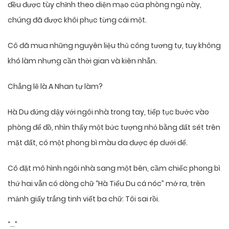
đều được tùy chỉnh theo diện mạo của phòng ngủ này,
chúng đã được khôi phục từng cái một.
Cô đã mua những nguyên liệu thủ công tương tự, tuy không
khó làm nhưng cần thời gian và kiên nhẫn.
Chẳng lẽ là A Nhan tự làm?
Hà Du đứng dậy với ngôi nhà trong tay, tiếp tục bước vào
phòng để đồ, nhìn thấy một bức tượng nhỏ bằng đất sét trên
mặt đất, có một phong bì màu da được ép dưới đế.
Cô đặt mô hình ngôi nhà sang một bên, cầm chiếc phong bì
thứ hai vẫn có dòng chữ “Hà Tiểu Du cá nóc” mở ra, trên
mảnh giấy trắng tinh viết ba chữ: Tôi sai rồi.
“…”