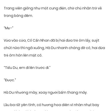
Trang viên giống như một cung điện, chờ chủ nhân trở về
trong bóng đêm.
“Mẹ–”
Vừa vào cửa, Cố Cẩn Nhan đã bị hai đứa trẻ ôm lấy, suýt
chút nữa thì ngã xuống, Hà Du nhanh chóng đỡ cô, hai đứa
trẻ ôm hôn lên mặt cô.
“Tiểu Du, em đi lên trước đi.”
“Được.”
Hà Du nhướng mày, xoay người bấm thang máy.
Lầu ba rất yên tĩnh, có hương hoa diên vĩ nhàn nhạt bay