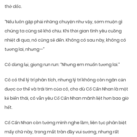
thở dốc.
“Nếu luôn gặp phải những chuyện như vậy, sớm muộn gì
chúng ta cũng sẽ khó chịu. Khi thời gian tình yêu cuồng
nhiệt đi qua, nó cũng sẽ đến. Không có sau này, không có
tương lai, nhưng—”
Cô dừng lại, giọng run run: “Nhưng em muốn tương lai.”
Cô có thể lý trí phân tích, nhưng lý trí không còn ngăn cản
được cơ thể và trái tim của cô, cho dù Cố Cẩn Nhan là một
kẻ biến thái, cô vẫn yêu Cố Cẩn Nhan mãnh liệt hơn bao giờ
hết.
Cố Cẩn Nhan còn tưởng mình nghe lầm, liên tục phân biệt
mấy chữ này, trong mắt tràn đầy vui sướng, nhưng rất