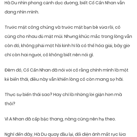
Hà Du nhìn phong cảnh dọc đường, biết Cố Cẩn Nhan vẫn
đang nhìn mình.
Trước mặt công chúng và trước mặt bạn bè vừa rồi, cô
cũng cho nhau đủ mặt mũi. Nhưng khúc mắc trong lòng vẫn
còn đó, không phải một hồi kinh hỉ là có thể hóa giải, bây giờ
chỉ còn hai người, cô không biết nên nói gì.
Đêm đó, Cố Cẩn Nhan đã nói với cô rằng chính mình là một
kẻ biến thái, điều này vẫn khiến lòng cô còn mang sợ hãi.
Thực sự biến thái sao? Hay chỉ là những lời giận hờn mà
thôi?
Vì A Nhan đã cấp bậc thang, nàng cũng nên hạ theo.
Nghĩ đến đây, Hà Du quay đầu lại, đối diện ánh mắt rực lửa