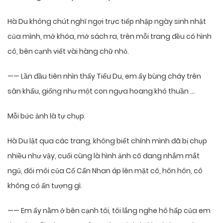
Hà Du không chút nghĩ ngợi trực tiếp nhập ngày sinh nhật
của mình, mở khóa, mở sách ra, trên mỗi trang đều có hình
cô, bên cạnh viết vài hàng chữ nhỏ.
—— Lần đầu tiên nhìn thấy Tiểu Du, em ấy bùng cháy trên
sân khấu, giống như một con ngựa hoang khó thuần …
Mỗi bức ảnh là tự chụp.
Hà Du lật qua các trang, không biết chính mình đã bị chụp
nhiều như vậy, cuối cùng là hình ảnh cô đang nhắm mắt
ngủ, đôi môi của Cố Cẩn Nhan áp lên mặt cô, hôn hôn, cô
không có ấn tượng gì.
—— Em ấy nằm ở bên cạnh tôi, tôi lắng nghe hô hấp của em