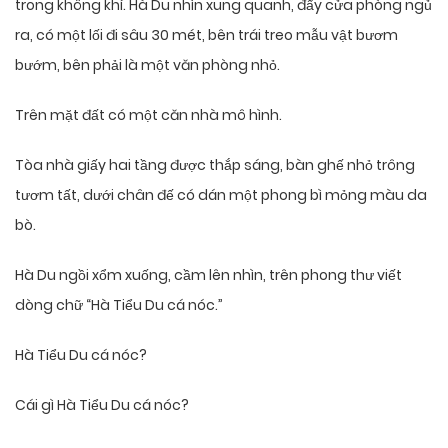
trong không khí. Hà Du nhìn xung quanh, đẩy cửa phòng ngủ
ra, có một lối đi sâu 30 mét, bên trái treo mẫu vật bươm
bướm, bên phải là một văn phòng nhỏ.
Trên mặt đất có một căn nhà mô hình.
Tòa nhà giấy hai tầng được thắp sáng, bàn ghế nhỏ trông
tươm tất, dưới chân đế có dán một phong bì mỏng màu da
bò.
Hà Du ngồi xổm xuống, cầm lên nhìn, trên phong thư viết
dòng chữ “Hà Tiểu Du cá nóc.”
Hà Tiểu Du cá nóc?
Cái gì Hà Tiểu Du cá nóc?