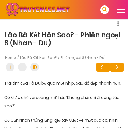
Lão Bà Kết Hôn Sao? - Phiên ngoại
8 (Nhan - Du)
Home
Lão Bà Kết Hôn Sao?
Phiên ngoại 8 (Nhan - Du)
Trái tim của Hà Du bỏ qua một nhịp, sau đó đập nhanh hơn.
Cô khắc chế vui sướng, khẽ hỏi: “Không phải chị đi công tác
sao?”
Cố Cẩn Nhan thẳng lưng, giơ tay vuốt ve mặt của cô, nhịn