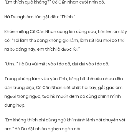
“Em thích quà không?” Cố Cẩn Nhan cười nhìn cô.
Hà Du nghiêm túc gật đầu: “Thích.”
Khóe miệng Cố Cẩn Nhan cong lên càng sâu, tiến lên ôm lấy
cô: “Tôi làm thủ công không giỏi lắm, làm rất lâu mới có thể
ra bộ dáng náy, em thích là được rồi.”
“Ừm…” Hà Du vùi mặt vào tóc cô, dụi dụi vào tóc cô.
Trong phòng lâm vào yên tĩnh, tiếng hít thở của nhau dần
dần trùng điệp, Cố Cẩn Nhan siết chặt hai tay, gắt gao ôm
người trong ngực, tựa hồ muốn đem cô cùng chính mình
dung hợp.
“Em không thích chị dùng ngữ khí mệnh lệnh nói chuyện với
em.” Hà Du đột nhiên nghẹn ngào nói.