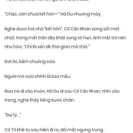
“Chậc, còn chưa kết hôn—” Hà Du nhướng mày.
Nghe được hai chữ “kết hôn”, Cố Cẩn Nhan sửng sốt một
chút, trong mắt tràn đầy khát vọng vô hạn, ánh mắt trở nên
nhu hòa, “Chỉ là vấn đề thời gian mà thôi.”
Dứt lời, bấm chuông cửa.
Người mở cửa chính là bảo mẫu.
Đứa trẻ đi vào trước, Hà Du đi sau Cố Cẩn Nhan, nhìn vào
trong, nghe thấy tiếng bước chân.
“Đại tỷ…”
Cố Trì Khê từ sau hiên đi ra, đôi mắt ngưng trọng.