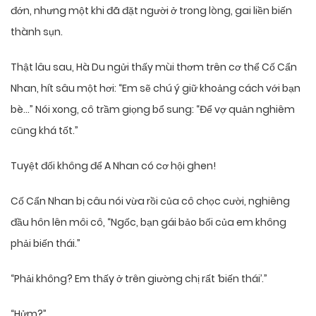
đớn, nhưng một khi đã đặt người ở trong lòng, gai liền biến
thành sụn.
Thật lâu sau, Hà Du ngửi thấy mùi thơm trên cơ thể Cố Cẩn
Nhan, hít sâu một hơi: “Em sẽ chú ý giữ khoảng cách với bạn
bè…” Nói xong, cô trầm giọng bổ sung: “Để vợ quản nghiêm
cũng khá tốt.”
Tuyệt đối không để A Nhan có cơ hội ghen!
Cố Cẩn Nhan bị câu nói vừa rồi của cô chọc cười, nghiêng
đầu hôn lên môi cô, “Ngốc, bạn gái bảo bối của em không
phải biến thái.”
“Phải không? Em thấy ở trên giường chị rất ‘biến thái’.”
“Hửm?”