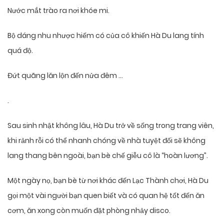
Nước mắt trào ra nơi khóe mi.
Bộ dáng nhu nhược hiếm có của cô khiến Hà Du lang tính
quá độ.
Đứt quãng lăn lộn đến nửa đêm …
.
Sau sinh nhật không lâu, Hà Du trở về sống trong trang viên,
khi rảnh rỗi có thể nhanh chóng về nhà tuyệt đối sẽ không
lang thang bên ngoài, bạn bè chế giễu cô là “hoàn lương”.
Một ngày nọ, bạn bè từ nơi khác đến Lạc Thành chơi, Hà Du
gọi một vài người bạn quen biết và có quan hệ tốt đến ăn
cơm, ăn xong còn muốn đặt phòng nhảy disco.