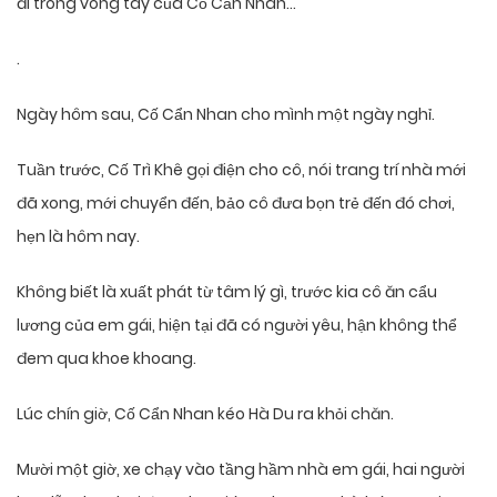
đi trong vòng tay của Cố Cẩn Nhan…
.
Ngày hôm sau, Cố Cẩn Nhan cho mình một ngày nghỉ.
Tuần trước, Cố Trì Khê gọi điện cho cô, nói trang trí nhà mới
đã xong, mới chuyển đến, bảo cô đưa bọn trẻ đến đó chơi,
hẹn là hôm nay.
Không biết là xuất phát từ tâm lý gì, trước kia cô ăn cẩu
lương của em gái, hiện tại đã có người yêu, hận không thể
đem qua khoe khoang.
Lúc chín giờ, Cố Cẩn Nhan kéo Hà Du ra khỏi chăn.
Mười một giờ, xe chạy vào tầng hầm nhà em gái, hai người