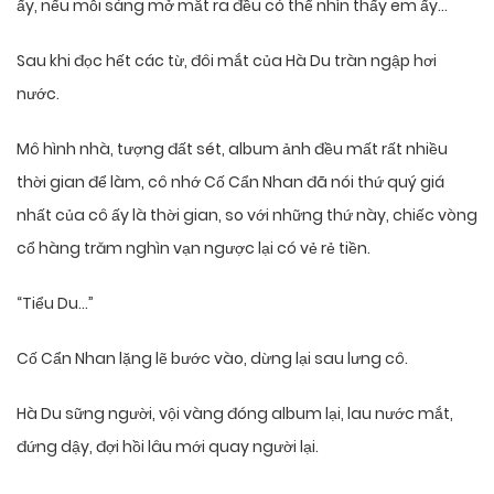
ấy, nếu mỗi sáng mở mắt ra đều có thể nhìn thấy em ấy…
Sau khi đọc hết các từ, đôi mắt của Hà Du tràn ngập hơi
nước.
Mô hình nhà, tượng đất sét, album ảnh đều mất rất nhiều
thời gian để làm, cô nhớ Cố Cẩn Nhan đã nói thứ quý giá
nhất của cô ấy là thời gian, so với những thứ này, chiếc vòng
cổ hàng trăm nghìn vạn ngược lại có vẻ rẻ tiền.
“Tiểu Du…”
Cố Cẩn Nhan lặng lẽ bước vào, dừng lại sau lưng cô.
Hà Du sững người, vội vàng đóng album lại, lau nước mắt,
đứng dậy, đợi hồi lâu mới quay người lại.