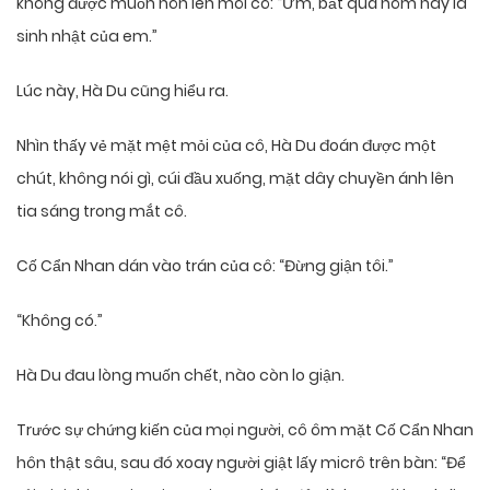
không được muốn hôn lên môi cô: “Ừm, bất quá hôm nay là
sinh nhật của em.”
Lúc này, Hà Du cũng hiểu ra.
Nhìn thấy vẻ mặt mệt mỏi của cô, Hà Du đoán được một
chút, không nói gì, cúi đầu xuống, mặt dây chuyền ánh lên
tia sáng trong mắt cô.
Cố Cẩn Nhan dán vào trán của cô: “Đừng giận tôi.”
“Không có.”
Hà Du đau lòng muốn chết, nào còn lo giận.
Trước sự chứng kiến ​​của mọi người, cô ôm mặt Cố Cẩn Nhan
hôn thật sâu, sau đó xoay người giật lấy micrô trên bàn: “Để