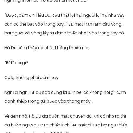
nghĩ nghĩ rồi nói: “Tớ trở về hỏi một chút.”
“Được, cảm ơn Tiểu Du, cậu thật lợi hại, người lợi hại như vậy
còn có thể bắt vào trong tay…” Lại một trận rắm cầu vồng,
hai người vội vàng lấy ra danh thiếp nhét vào trong tay cô.
Hà Du cảm thấy có chút không thoải mái.
“Bắt” cái gì?
Cô lại không phải cánh tay.
Nghĩ đi nghĩ lại, dù sao cũng là bạn bè, cô không nói gì, cầm
danh thiếp trong túi bước vào thang máy.
Về đến nhà, Hà Du đã quên mất chuyện đó, khi cô nhớ ra thì
đã buồn ngủ sau trận chiến kịch liệt, mất đi sức lực ngủ thiếp