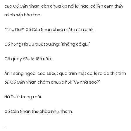
của Cố Cẩn Nhan, còn chưa kịp nói lời nào, cô liền cảm thấy
mình sắp hòa tan.
“Tiểu Du?” Cố Cẩn Nhan chớp mắt, mỉm cười.
Cổ họng Hà Du trượt xuống: “Không có gì…”
Cô quay đầu lại lần nữa.
Ánh sáng ngoài cửa sổ xẹt qua trên mặt cô, lộ ra da thịt tinh
tế, Cố Cẩn Nhan châm chước hỏi: “Về nhà sao?”
Hà Du ừ trong mũi.
Cố Cẩn Nhan thở phào nhẹ nhõm.
.