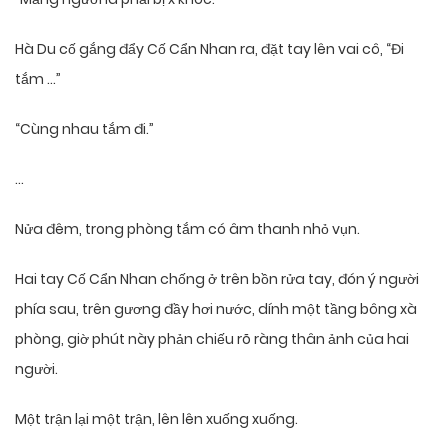
Hà Du cố gắng đẩy Cố Cẩn Nhan ra, đặt tay lên vai cô, “Đi
tắm …”
“Cùng nhau tắm đi.”
…
Nửa đêm, trong phòng tắm có âm thanh nhỏ vụn.
Hai tay Cố Cẩn Nhan chống ở trên bồn rửa tay, đón ý người
phía sau, trên gương đầy hơi nước, dính một tầng bông xà
phòng, giờ phút này phản chiếu rõ ràng thân ảnh của hai
người.
Một trận lại một trận, lên lên xuống xuống.