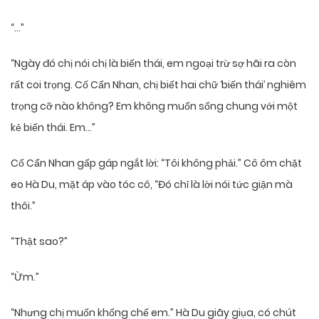
“…”
“Ngày đó chị nói chị là biến thái, em ngoại trừ sợ hãi ra còn
rất coi trọng. Cố Cẩn Nhan, chị biết hai chữ ‘biến thái’ nghiêm
trọng cỡ nào không? Em không muốn sống chung với một
kẻ biến thái. Em…”
Cố Cẩn Nhan gấp gáp ngắt lời: “Tôi không phải.” Cô ôm chặt
eo Hà Du, mặt áp vào tóc cô, “Đó chỉ là lời nói tức giận mà
thôi.”
“Thật sao?”
“Ừm.”
“Nhưng chị muốn khống chế em.” Hà Du giãy giụa, có chút