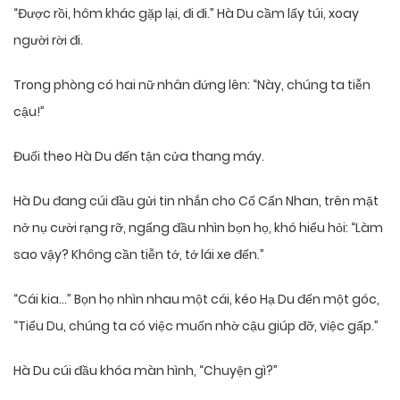
“Được rồi, hôm khác gặp lại, đi đi.” Hà Du cầm lấy túi, xoay
người rời đi.
Trong phòng có hai nữ nhân đứng lên: “Này, chúng ta tiễn
cậu!”
Đuổi theo Hà Du đến tận cửa thang máy.
Hà Du đang cúi đầu gửi tin nhắn cho Cố Cẩn Nhan, trên mặt
nở nụ cười rạng rỡ, ngẩng đầu nhìn bọn họ, khó hiểu hỏi: “Làm
sao vậy? Không cần tiễn tớ, tớ lái xe đến.”
“Cái kia…” Bọn họ nhìn nhau một cái, kéo Hạ Du đến một góc,
“Tiểu Du, chúng ta có việc muốn nhờ cậu giúp đỡ, việc gấp.”
Hà Du cúi đầu khóa màn hình, “Chuyện gì?”