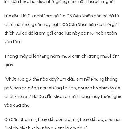
lớn dẫn theo hai đứa nhỏ, giống như một nhà bốn người.
Lúc đầu, Hà Du nghĩ “em gái” là Cố Cẩn Nhiên nên cô đã từ
chối mà không cần suy nghĩ, Cố Cẩn Nhan liền kịp thời giải
thích với cô đó là em gái khác, lúc này cô mới hoàn toàn
yên tâm.
Thang máy đi lên tầng năm mươi chín chỉ trong mười lăm
giây.
“Chút nữa gọi thế nào đây? Em dâu em rể? Nhưng không
phải bọn họ giống như chúng ta sao, gọi bọn họ như vậy có
chút khó xử…” Hà Du dẫn Miko ra khỏi thang máy trước, ghé
vào cửa chờ.
Cố Cẩn Nhan một tay dắt con trai, một tay dắt cô, cười nói:
“Tôi chỉ biết bọn họ nên gọi em là chị dâu.”