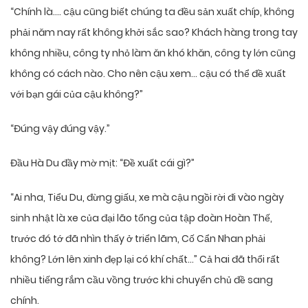
“Chính là…. cậu cũng biết chúng ta đều sản xuất chíp, không
phải năm nay rất không khởi sắc sao? Khách hàng trong tay
không nhiều, công ty nhỏ làm ăn khó khăn, công ty lớn cũng
không có cách nào. Cho nên cậu xem… cậu có thể đề xuất
với bạn gái của cậu không?”
“Đúng vậy đúng vậy.”
Đầu Hà Du đầy mờ mịt: “Đề xuất cái gì?”
“Ai nha, Tiểu Du, đừng giấu, xe mà cậu ngồi rời đi vào ngày
sinh nhật là xe của đại lão tổng của tập đoàn Hoàn Thế,
trước đó tớ đã nhìn thấy ở triển lãm, Cố Cẩn Nhan phải
không? Lớn lên xinh đẹp lại có khí chất…” Cả hai đã thổi rất
nhiều tiếng rắm cầu vồng trước khi chuyển chủ đề sang
chính.