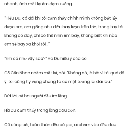
nhanh, ánh mắt lại ảm đạm xuống.
“Tiểu Du, có đôi khi tôi cảm thấy chính mình không bắt lấy
được em, em giống như diều bay lượn trên trời, trong tay tôi
không có dây, chỉ có thể nhìn em bay, không biết khi nào
em sẽ bay xa khỏi tôi…”
“Em có như vậy sao?” Hà Du hiểu ý của cô.
Cố Cẩn Nhan nhắm mắt lại, nói: “Không có, là bởi vì tôi quá để
ý, tôi cũng hy vọng chúng ta có một tương lai dài lâu.”
Dứt lời, cả hai người đều im lặng.
Hà Du cảm thấy trong lòng đau đớn.
Cô cứng cỏi, toàn thân đều có gai, ai chạm vào đều đau