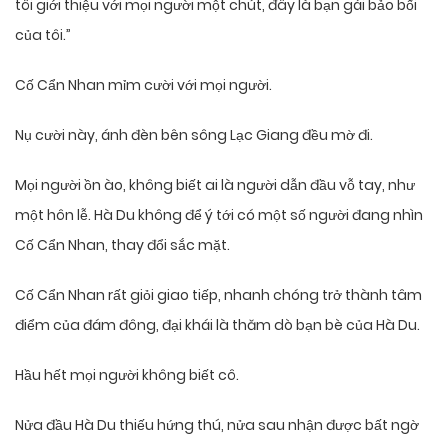
tôi giới thiệu với mọi người một chút, đây là bạn gái bảo bối
của tôi.”
Cố Cẩn Nhan mỉm cười với mọi người.
Nụ cười này, ánh đèn bên sông Lạc Giang đều mờ đi.
Mọi người ồn ào, không biết ai là người dẫn đầu vỗ tay, như
một hôn lễ. Hà Du không để ý tới có một số người đang nhìn
Cố Cẩn Nhan, thay đổi sắc mặt.
Cố Cẩn Nhan rất giỏi giao tiếp, nhanh chóng trở thành tâm
điểm của đám đông, đại khái là thăm dò bạn bè của Hà Du.
Hầu hết mọi người không biết cô.
Nửa đầu Hà Du thiếu hứng thú, nửa sau nhận được bất ngờ