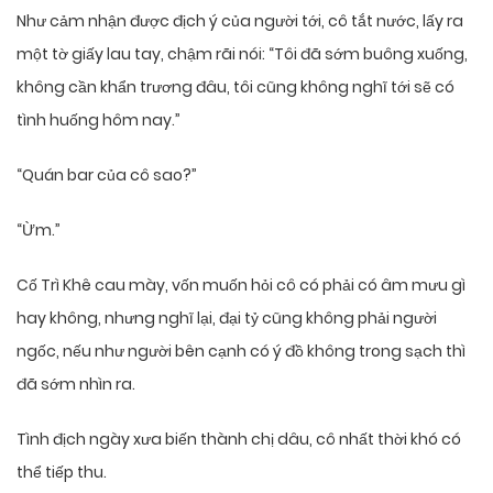
Như cảm nhận được địch ý của người tới, cô tắt nước, lấy ra
một tờ giấy lau tay, chậm rãi nói: “Tôi đã sớm buông xuống,
không cần khẩn trương đâu, tôi cũng không nghĩ tới sẽ có
tình huống hôm nay.”
“Quán bar của cô sao?”
“Ừm.”
Cố Trì Khê cau mày, vốn muốn hỏi cô có phải có âm mưu gì
hay không, nhưng nghĩ lại, đại tỷ cũng không phải người
ngốc, nếu như người bên cạnh có ý đồ không trong sạch thì
đã sớm nhìn ra.
Tình địch ngày xưa biến thành chị dâu, cô nhất thời khó có
thể tiếp thu.