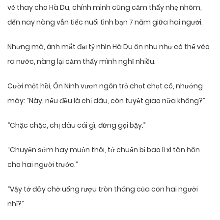
vẻ thay cho Hà Du, chính mình cũng cảm thấy nhẹ nhõm,
đến nay nàng vẫn tiếc nuối tình bạn 7 năm giữa hai người.
Nhưng mà, ánh mắt đại tỷ nhìn Hà Du ôn nhu như có thể véo
ra nước, nàng lại cảm thấy mình nghĩ nhiều.
Cười một hồi, Ôn Ninh vươn ngón trỏ chọt chọt cô, nhướng
mày: “Này, nếu đều là chị dâu, còn tuyệt giao nữa không?”
“Chậc chậc, chị dâu cái gì, đừng gọi bậy.”
“Chuyện sớm hay muộn thôi, tớ chuẩn bị bao lì xì tân hôn
cho hai người trước.”
“Vậy tớ đây chờ uống rượu tròn tháng của con hai người
nhỉ?”