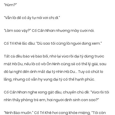
“Hửm?”
“Vẫn là để cô ấy tự nói với chị đi.”
“Làm sao vậy?” Cố Cẩn Nhan nhướng mày cười nói.
Cố Trì Khê lắc đầu: “Dù sao tôi cũng là người đứng xem.”
Tất cả đều bảo vệ bảo bối, nhớ lại vừa rồi đại tỷ đứng trước
mặt Hà Du, nếu là cô và Ôn Ninh cũng sẽ có thể lý giải, sau
đó lại nghĩ đến ánh mắt đại tỷ nhìn Hà Du… Tuy có chút lo
lắng, nhưng cô vẫn hy vọng đại tỷ có thể hạnh phúc.
Cố Cẩn Nhan nghe xong gật đầu, chuyển chủ đề: “Vừa rồi tôi
nhìn thấy phòng trẻ em, hai người định sinh con sao?”
“Ninh Bảo muốn.” Cố Trì Khê hơi cong khóe miệng, “Tôi còn