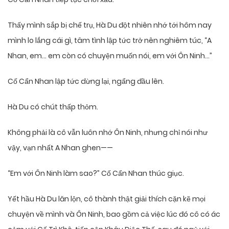
Thấy mình sắp bị chế trụ, Hà Du đột nhiên nhớ tới hôm nay
mình lo lắng cái gì, tâm tình lập tức trở nên nghiêm túc, “A
Nhan, em… em còn có chuyện muốn nói, em với Ôn Ninh…”
Cố Cẩn Nhan lập tức dừng lại, ngẩng đầu lên.
Hà Du có chút thấp thỏm.
Không phải là cô vẫn luôn nhớ Ôn Ninh, nhưng chỉ nói như
vậy, vạn nhất A Nhan ghen——
“Em với Ôn Ninh làm sao?” Cố Cẩn Nhan thúc giục.
Yết hầu Hà Du lăn lộn, cô thành thật giải thích cặn kẽ mọi
chuyện về mình và Ôn Ninh, bao gồm cả việc lúc đó cô có ác