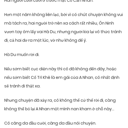
Hai người cười cười ở trước mặt Cố Cẩn Nhan.
Hơn một năm không liên lạc, bởi vì có chút chuyện không vui
mà tách ra, hai người trở nên xa cách rất nhiều, Ôn Ninh
vươn tay ôm lấy vai Hà Du, nhưng người kia lại vô thức tránh
đi, cả hai đơ ra một lúc, vờ như không để ý.
Hà Du muốn rời đi.
Nếu sớm biết cục diện này thì cô đã không đến đây, hoặc
nếu sớm biết Cố Trì Khê là em gái của A Nhan, cô nhất định
sẽ tránh đi thật xa.
Nhưng chuyện đã xảy ra, cô không thể cứ thế rời đi, càng
không thể bỏ lại A Nhan một mình nan kham ở chỗ này…
Cô căng da đầu cười, căng da đầu nói chuyện.