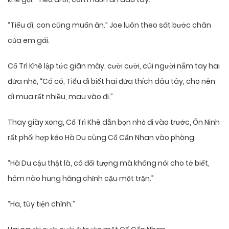
“Tiểu dì, con cũng muốn ăn.” Joe luôn theo sát bước chân
của em gái.
Cố Trì Khê lập tức giãn mày, cười cười, cúi người nắm tay hai
đứa nhỏ, “Có có, Tiểu dì biết hai đứa thích dâu tây, cho nên
dì mua rất nhiều, mau vào đi.”
Thay giày xong, Cố Trì Khê dẫn bọn nhỏ đi vào trước, Ôn Ninh
rất phối hợp kéo Hà Du cùng Cố Cẩn Nhan vào phòng.
“Hà Du cậu thật là, có đối tượng mà không nói cho tớ biết,
hôm nào hung hăng chỉnh cậu một trận.”
“Ha, tùy tiện chỉnh.”