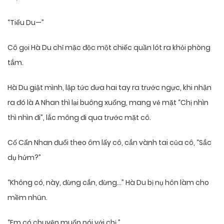
“Tiểu Du—”
Cô gọi Hà Du chỉ mặc độc một chiếc quần lót ra khỏi phòng
tắm.
Hà Du giật mình, lập tức đưa hai tay ra trước ngực, khi nhận
ra đó là A Nhan thì lại buông xuống, mang vẻ mặt “Chị nhìn
thì nhìn đi”, lắc mông đi qua trước mặt cô.
Cố Cẩn Nhan đuổi theo ôm lấy cô, cắn vành tai của cô, “Sắc
dụ hửm?”
“Không có, này, đừng cắn, đừng…” Hà Du bị nụ hôn làm cho
mềm nhũn.
“Em có chuyện muốn nói với chị.”