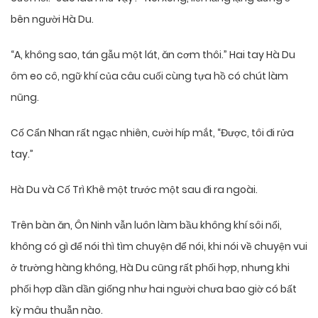
bên người Hà Du.
“A, không sao, tán gẫu một lát, ăn cơm thôi.” Hai tay Hà Du
ôm eo cô, ngữ khí của câu cuối cùng tựa hồ có chút làm
nũng.
Cố Cẩn Nhan rất ngạc nhiên, cười híp mắt, “Được, tôi đi rửa
tay.”
Hà Du và Cố Trì Khê một trước một sau đi ra ngoài.
Trên bàn ăn, Ôn Ninh vẫn luôn làm bầu không khí sôi nổi,
không có gì để nói thì tìm chuyện để nói, khi nói về chuyện vui
ở trường hàng không, Hà Du cũng rất phối hợp, nhưng khi
phối hợp dần dần giống như hai người chưa bao giờ có bất
kỳ mâu thuẫn nào.