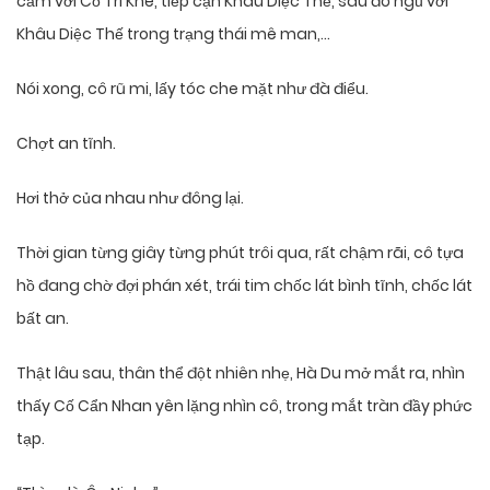
cảm với Cố Trì Khê, tiếp cận Khâu Diệc Thế, sau đó ngủ với
Khâu Diệc Thế trong trạng thái mê man,…
Nói xong, cô rũ mi, lấy tóc che mặt như đà điểu.
Chợt an tĩnh.
Hơi thở của nhau như đông lại.
Thời gian từng giây từng phút trôi qua, rất chậm rãi, cô tựa
hồ đang chờ đợi phán xét, trái tim chốc lát bình tĩnh, chốc lát
bất an.
Thật lâu sau, thân thể đột nhiên nhẹ, Hà Du mở mắt ra, nhìn
thấy Cố Cẩn Nhan yên lặng nhìn cô, trong mắt tràn đầy phức
tạp.