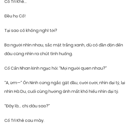
Cố Trì Khê…
Đều họ Cố!
Tại sao cô không nghĩ tới?
Ba người nhìn nhau, sắc mặt trắng xanh, dù có đần độn đến
đâu cũng nhìn ra chút tình huống.
Cố Cẩn Nhan kinh ngạc hỏi: “Mọi người quen nhau?”
“A, ừm—” Ôn Ninh cứng ngắc gật đầu, cười cười, nhìn đại tỷ, lại
nhìn Hà Du, cuối cùng hướng ánh mắt khó hiểu nhìn đại tỷ.
“Đây là… chị dâu sao?”
Cố Trì Khê cau mày.