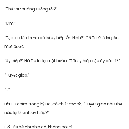
“Thật sự buông xuống rồi?”
“Ừm.”
“Tại sao lúc trước cô lại uy hiếp Ôn Ninh?” Cố Trì Khê lại gần
một bước.
“Uy hiếp?” Hà Du lùi lại một bước, “Tôi uy hiếp cậu ấy cái gì?”
“Tuyệt giao.”
“…”
Hà Du chìm trong ký ức, có chút mơ hồ, “Tuyệt giao như thế
nào lại thành uy hiếp?”
Cố Trì Khê chỉ nhìn cô, không nói gì.