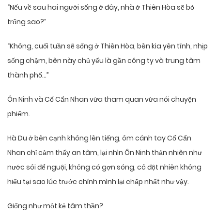
“Nếu về sau hai người sống ở đây, nhà ở Thiên Hòa sẽ bỏ
trống sao?”
“Không, cuối tuần sẽ sống ở Thiên Hòa, bên kia yên tĩnh, nhịp
sống chậm, bên này chủ yếu là gần công ty và trung tâm
thành phố…”
Ôn Ninh và Cố Cẩn Nhan vừa tham quan vừa nói chuyện
phiếm.
Hà Du ở bên cạnh không lên tiếng, ôm cánh tay Cố Cẩn
Nhan chỉ cảm thấy an tâm, lại nhìn Ôn Ninh thản nhiên như
nước sôi để nguội, không có gợn sóng, cô đột nhiên không
hiểu tại sao lúc trước chính mình lại chấp nhất như vậy.
Giống như một kẻ tâm thần?