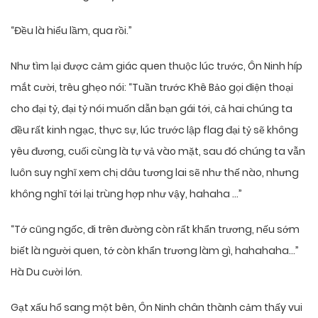
“Đều là hiểu lầm, qua rồi.”
Như tìm lại được cảm giác quen thuộc lúc trước, Ôn Ninh híp
mắt cười, trêu ghẹo nói: “Tuần trước Khê Bảo gọi điện thoại
cho đại tỷ, đại tỷ nói muốn dẫn bạn gái tới, cả hai chúng ta
đều rất kinh ngạc, thực sự, lúc trước lập flag đại tỷ sẽ không
yêu đương, cuối cùng là tự vả vào mặt, sau đó chúng ta vẫn
luôn suy nghĩ xem chị dâu tương lai sẽ như thế nào, nhưng
không nghĩ tới lại trùng hợp như vậy, hahaha …”
“Tớ cũng ngốc, đi trên đường còn rất khẩn trương, nếu sớm
biết là người quen, tớ còn khẩn trương làm gì, hahahaha…”
Hà Du cười lớn.
Gạt xấu hổ sang một bên, Ôn Ninh chân thành cảm thấy vui