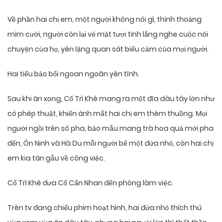
Về phần hai chị em, một người không nói gì, thỉnh thoảng
mỉm cười, người còn lại vẻ mặt tươi tỉnh lắng nghe cuộc nói
chuyện của họ, yên lặng quan sát biểu cảm của mọi người.
Hai tiểu bảo bối ngoan ngoãn yên tĩnh.
Sau khi ăn xong, Cố Trì Khê mang ra một đĩa dâu tây lớn như
có phép thuật, khiến ánh mắt hai chị em thèm thuồng. Mọi
người ngồi trên sô pha, bảo mẫu mang trà hoa quả mới pha
đến, Ôn Ninh và Hà Du mỗi người bế một đứa nhỏ, còn hai chị
em kia tán gẫu về công việc.
Cố Trì Khê đưa Cố Cẩn Nhan đến phòng làm việc.
Trên tv đang chiếu phim hoạt hình, hai đứa nhỏ thích thú