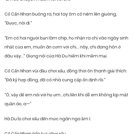
Cố Cẩn Nhan buông ra, hai tay ôm cô ném lên giường,
“Được, nói đi.”
“Em có hai người bạn làm chip, họ nhận ra chị vào ngày sinh
nhật của em, muốn ăn cơm với chị… này, chị đang hôn ở
đâu vậy…” Giọng nói của Hà Du hiếm khi mềm mại.
Cố Cẩn Nhan vùi đầu chơi xấu, đồng thời ôn thanh giải thích:
“Đã ký hợp đồng, đã có nhà cung cấp ổn định rồi.”
“Ò, vậy để em nói với họ ưm…chị liền khi dễ em không kịp mặt
quần áo, a—”
Hà Du bị chơi xấu đến mức ngân nga ầm ĩ.
Cố Cẩn Nhan tiếp tục chơi xấu.