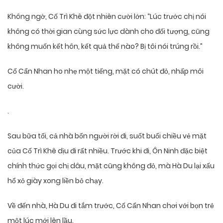
Không ngờ, Cố Trì Khê đột nhiên cười lớn: “Lúc trước chị nói
không có thời gian cùng sức lực dành cho đối tượng, cũng
không muốn kết hôn, kết quả thế nào? Bị tôi nói trúng rồi.”
Cố Cẩn Nhan ho nhẹ một tiếng, mặt có chút đỏ, nhấp môi
cười.
.
Sau bữa tối, cả nhà bốn người rời đi, suốt buổi chiều vẻ mặt
của Cố Trì Khê dịu đi rất nhiều. Trước khi đi, Ôn Ninh đặc biệt
chính thức gọi chị dâu, mặt cũng không đỏ, mà Hà Du lại xấu
hổ xỏ giày xong liền bỏ chạy.
Về đến nhà, Hà Du đi tắm trước, Cố Cẩn Nhan chơi với bọn trẻ
một lúc mới lên lầu.