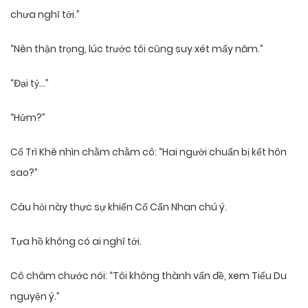
chưa nghĩ tới.”
“Nên thận trọng, lúc trước tôi cũng suy xét mấy năm.”
“Đại tỷ…”
“Hửm?”
Cố Trì Khê nhìn chằm chằm cô: “Hai người chuẩn bị kết hôn
sao?”
Câu hỏi này thực sự khiến Cố Cẩn Nhan chú ý.
Tựa hồ không có ai nghĩ tới.
Cô châm chước nói: “Tôi không thành vấn đề, xem Tiểu Du
nguyện ý.”