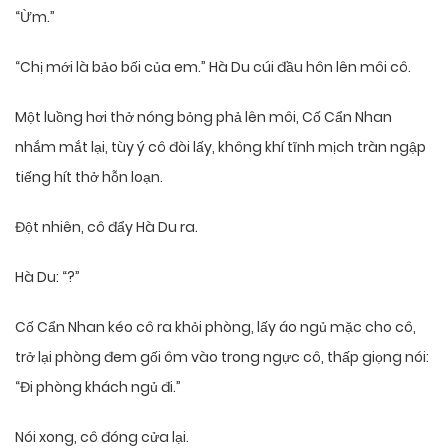
“Ừm.”
“Chị mới là bảo bối của em.” Hà Du cúi đầu hôn lên môi cô.
Một luồng hơi thở nóng bỏng phả lên môi, Cố Cẩn Nhan
nhắm mắt lại, tùy ý cô đòi lấy, không khí tĩnh mịch tràn ngập
tiếng hít thở hỗn loạn.
Đột nhiên, cô đẩy Hà Du ra.
Hà Du: “?”
Cố Cẩn Nhan kéo cô ra khỏi phòng, lấy áo ngủ mặc cho cô,
trở lại phòng đem gối ôm vào trong ngực cô, thấp giọng nói:
“Đi phòng khách ngủ đi.”
Nói xong, cô đóng cửa lại.