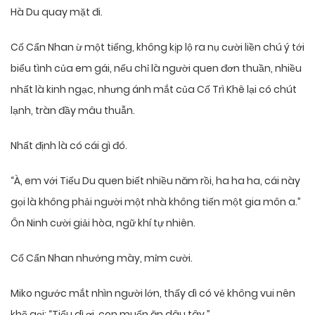
Hà Du quay mặt đi.
Cố Cẩn Nhan ừ một tiếng, không kịp lộ ra nụ cười liền chú ý tới
biểu tình của em gái, nếu chỉ là người quen đơn thuần, nhiều
nhất là kinh ngạc, nhưng ánh mắt của Cố Trì Khê lại có chút
lạnh, tràn đầy mâu thuẫn.
Nhất định là có cái gì đó.
“À, em với Tiểu Du quen biết nhiều năm rồi, ha ha ha, cái này
gọi là không phải người một nhà không tiến một gia môn a.”
Ôn Ninh cười giải hòa, ngữ khí tự nhiên.
Cố Cẩn Nhan nhướng mày, mỉm cười.
Miko ngước mắt nhìn người lớn, thấy dì có vẻ không vui nên
khẽ gọi: “Tiểu dì ơi, con muốn ăn dâu tây.”