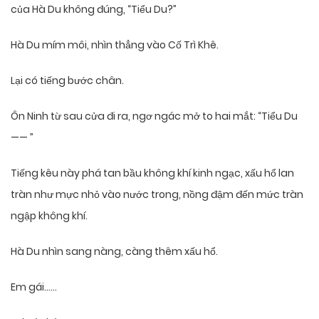
của Hà Du không đúng, “Tiểu Du?”
Hà Du mím môi, nhìn thẳng vào Cố Trì Khê.
Lại có tiếng bước chân.
Ôn Ninh từ sau cửa đi ra, ngơ ngác mở to hai mắt: “Tiểu Du
—— ”
Tiếng kêu này phá tan bầu không khí kinh ngạc, xấu hổ lan
tràn như mực nhỏ vào nước trong, nồng đậm đến mức tràn
ngập không khí.
Hà Du nhìn sang nàng, càng thêm xấu hổ.
Em gái……