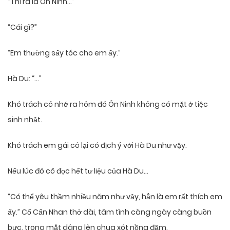
“Thì ra là Ôn Ninh…”
“Cái gì?”
“Em thường sấy tóc cho em ấy.”
Hà Du: “…”
Khó trách cô nhớ ra hôm đó Ôn Ninh không có mặt ở tiệc
sinh nhật.
Khó trách em gái cô lại có địch ý với Hà Du như vậy.
Nếu lúc đó cô đọc hết tư liệu của Hà Du…
“Có thể yêu thầm nhiều năm như vậy, hẳn là em rất thích em
ấy.” Cố Cẩn Nhan thở dài, tâm tình càng ngày càng buồn
bực, trong mắt dâng lên chua xót nồng đậm.