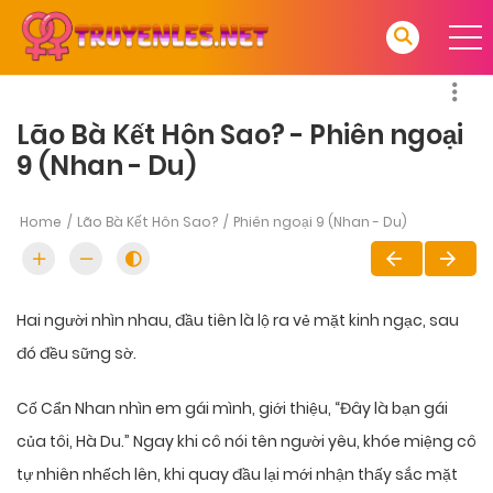
Lão Bà Kết Hôn Sao? - Phiên ngoại
9 (Nhan - Du)
Home
Lão Bà Kết Hôn Sao?
Phiên ngoại 9 (Nhan - Du)
Hai người nhìn nhau, đầu tiên là lộ ra vẻ mặt kinh ngạc, sau
đó đều sững sờ.
Cố Cẩn Nhan nhìn em gái mình, giới thiệu, “Đây là bạn gái
của tôi, Hà Du.” Ngay khi cô nói tên người yêu, khóe miệng cô
tự nhiên nhếch lên, khi quay đầu lại mới nhận thấy sắc mặt