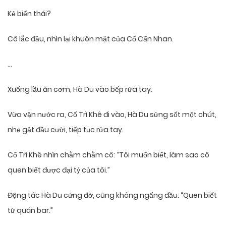
Kẻ biến thái?
Cô lắc đầu, nhìn lại khuôn mặt của Cố Cẩn Nhan.
…
Xuống lầu ăn cơm, Hà Du vào bếp rửa tay.
Vừa vặn nước ra, Cố Trì Khê đi vào, Hà Du sửng sốt một chút,
nhẹ gật đầu cười, tiếp tục rửa tay.
Cố Trì Khê nhìn chằm chằm cô: “Tôi muốn biết, làm sao cô
quen biết được đại tỷ của tôi.”
Động tác Hà Du cứng đờ, cũng không ngẩng đầu: “Quen biết
từ quán bar.”