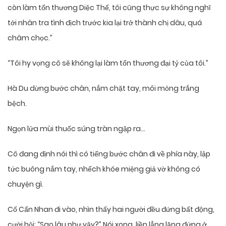
còn làm tổn thương Diệc Thế, tôi cũng thực sự không nghĩ
tới nhân tra tình địch trước kia lại trở thành chị dâu, quá
châm chọc.”
“Tôi hy vọng cô sẽ không lại làm tổn thương đại tỷ của tôi.”
Hà Du dừng bước chân, nắm chặt tay, môi mỏng trắng
bệch.
Ngọn lửa mùi thuốc súng tràn ngập ra…
Cô đang định nói thì có tiếng bước chân đi về phía này, lập
tức buông nắm tay, nhếch khóe miệng giả vờ không có
chuyện gì.
Cố Cẩn Nhan đi vào, nhìn thấy hai người đều đứng bất động,
cười hỏi: “Sao lâu như vậy?” Nói xong, liền lẳng lặng đứng ở