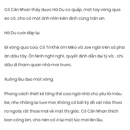
Cố Cẩn Nhan thấy được Hà Du co quắp, một tay vòng qua
eo cô, cho cô một ánh nhìn kiên định cùng trấn an.
Hà Du cười đáp lại.
Đi vòng qua cửa, Cố Trì Khê ôm Miko và Joe ngồi trên sô pha
ăn dâu tây, Ôn Ninh nghĩ nghĩ, quyết định dẫn đại tỷ và… chị
dâu đi tham quan nhà mới trước.
Xuống lầu dạo một vòng.
Phong cách thiết kế tổng thể của ngôi nhà chủ yếu là màu
be, nhẹ nhàng lại tươi mới, không có bất kỳ đồ vật nào thừa
ra ngoài, rất thoải mái về mặt thị giác. Cố Cẩn Nhan thích
ban công lớn, cho nên cô ở lại một lúc mới lên lầu.