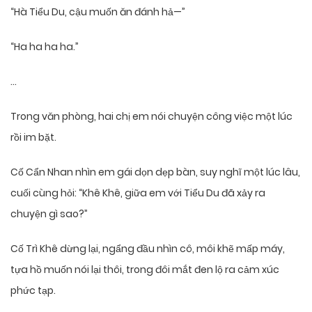
“Hà Tiểu Du, cậu muốn ăn đánh hả—”
“Ha ha ha ha.”
…
Trong văn phòng, hai chị em nói chuyện công việc một lúc
rồi im bặt.
Cố Cẩn Nhan nhìn em gái dọn dẹp bàn, suy nghĩ một lúc lâu,
cuối cùng hỏi: “Khê Khê, giữa em với Tiểu Du đã xảy ra
chuyện gì sao?”
Cố Trì Khê dừng lại, ngẩng đầu nhìn cô, môi khẽ mấp máy,
tựa hồ muốn nói lại thôi, trong đôi mắt đen lộ ra cảm xúc
phức tạp.