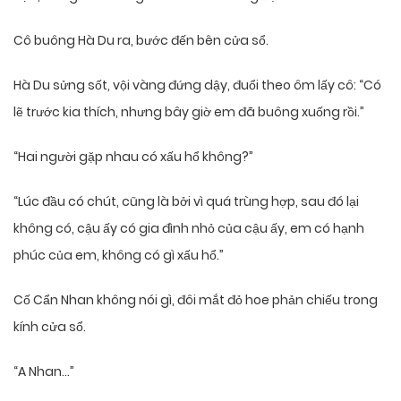
Cô buông Hà Du ra, bước đến bên cửa sổ.
Hà Du sửng sốt, vội vàng đứng dậy, đuổi theo ôm lấy cô: “Có
lẽ trước kia thích, nhưng bây giờ em đã buông xuống rồi.”
“Hai người gặp nhau có xấu hổ không?”
“Lúc đầu có chút, cũng là bởi vì quá trùng hợp, sau đó lại
không có, cậu ấy có gia đình nhỏ của cậu ấy, em có hạnh
phúc của em, không có gì xấu hổ.”
Cố Cẩn Nhan không nói gì, đôi mắt đỏ hoe phản chiếu trong
kính cửa sổ.
“A Nhan…”