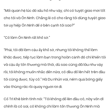
“Mối quan hệ lúc đó xấu hổ như vậy, chỉ có tuyệt giao mới tốt
cho tôi và Ôn Ninh. Chẳng lẽ cô cho rằng tôi dùng tuyệt giao
tới uy hiếp Ôn Ninh để ở bên cạnh tôi sao?”
“Cô làm Ôn Ninh rất khổ sở.”
“Phải, tôi đã làm cậu ấy khổ sở, nhưng tôi không thể làm
khác được, tiếp tục làm bạn trong hoàn cảnh đó chỉ khiến tôi
và cậu ấy tổn thương mà thôi, dù sao cũng đã lâu như vậy
rồi, tôi không muốn nhắc đến nữa, cô đều đổ lên hết trên đầu
tôi cũng được, tùy cô.” Hà Du nhún vai, ném quả bóng giấy
vào thùng rác rồi quay người rời đi.
Cố Trì Khê bình tĩnh nói: “Tôi không đổ lên đầu cô, này vốn dĩ
chính là cô sai, cô không chỉ làm tổn thương Ôn Ninh mà