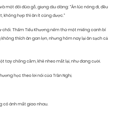
và một đôi đũa gỗ, giọng dịu dàng: “Ăn lúc nóng đi, đều
t, không hợp thì ăn ít cũng được.”
g từ chối. Thẩm Tiểu Khương nếm thử một miếng canh bí
g không thích ăn gan lợn, nhưng hôm nay lại ăn sạch cả
t tay chống cằm, khẽ nheo mắt lại, như đang cười.
Khương học theo lời nói của Trần Nghị.
ng có ánh mắt giao nhau.