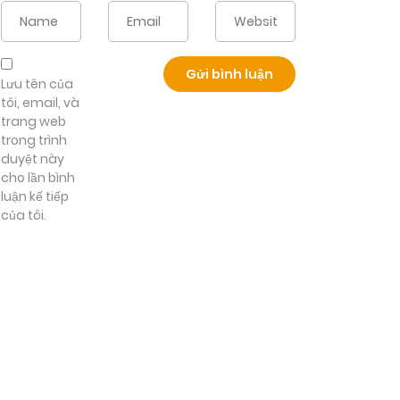
Lưu tên của
tôi, email, và
trang web
trong trình
duyệt này
cho lần bình
luận kế tiếp
của tôi.