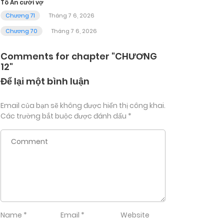
Tô An cưới vợ
Chương 71
Tháng 7 6, 2026
Chương 70
Tháng 7 6, 2026
Comments for chapter "CHƯƠNG
12"
Để lại một bình luận
Email của bạn sẽ không được hiển thị công khai.
Các trường bắt buộc được đánh dấu
*
Name
*
Email
*
Website