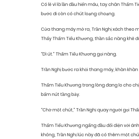
Có lẽ vì là lần đầu hiến máu, tay chân Thẩm T
bước đi còn có chút loạng choạng.
Cửa thang máy mở ra, Trần Nghị xách theo một
Thấy Thẩm Tiểu Khương, thần sắc nàng khẽ độn
“Dì út.” Thẩm Tiểu Khương gọi nàng.
Trần Nghị bước ra khỏi thang máy, khàn khàn
Thẩm Tiểu Khương trong lòng đang lo cho chị 
bấm nút tầng bảy.
“Chờ một chút,” Trần Nghị quay người gọi Thẩm
Thẩm Tiểu Khương ngẩng đầu đối diện với ánh 
không, Trần Nghị lúc này đã có thêm một chút 