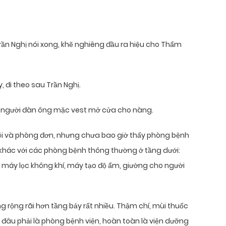
Trần Nghị nói xong, khẽ nghiêng đầu ra hiệu cho Thẩm
 đi theo sau Trần Nghị.
t người đàn ông mặc vest mở cửa cho nàng.
ôi và phòng đơn, nhưng chưa bao giờ thấy phòng bệnh
 khác với các phòng bệnh thông thường ở tầng dưới:
 máy lọc không khí, máy tạo độ ẩm, giường cho người
 rộng rãi hơn tầng bảy rất nhiều. Thậm chí, mùi thuốc
 đâu phải là phòng bệnh viện, hoàn toàn là viện dưỡng