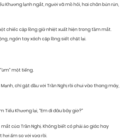
iểu Khương lạnh ngắt, người vã mồ hôi, hai chân bủn rủn,
 chiếc cặp lồng giữ nhiệt xuất hiện trong tầm mắt.
g, ngón tay xách cặp lồng siết chặt lại.
 “ừm” một tiếng.
Mạnh, chỉ gật đầu với Trần Nghị rồi chui vào thang máy,
 Tiểu Khương lại, “Em đi đâu bây giờ?”
mắt của Trần Nghị. Không biết có phải ảo giác hay
hơi ấm so với vừa rồi.