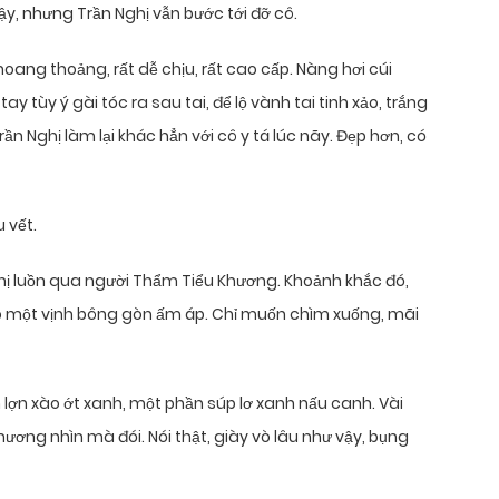
, nhưng Trần Nghị vẫn bước tới đỡ cô.
ang thoảng, rất dễ chịu, rất cao cấp. Nàng hơi cúi
 tùy ý gài tóc ra sau tai, để lộ vành tai tinh xảo, trắng
ần Nghị làm lại khác hẳn với cô y tá lúc nãy. Đẹp hơn, có
 vết.
 luồn qua người Thẩm Tiểu Khương. Khoảnh khắc đó,
 một vịnh bông gòn ấm áp. Chỉ muốn chìm xuống, mãi
 lợn xào ớt xanh, một phần súp lơ xanh nấu canh. Vài
ương nhìn mà đói. Nói thật, giày vò lâu như vậy, bụng