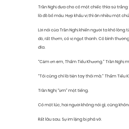
Trần Nghị đưa cho cô một chiếc thìa sứ trắng 
là đồ bổ máu. Hợp khẩu vị thì ăn nhiều một chú
Lời nói của Trần Nghị khiến người ta khó lòn
đỏ, rất thơm, có vị ngọt thanh. Cô bình thườn
đĩa.
“Cảm ơn em, Thẩm Tiểu Khương.” Trần Nghị mộ
“Tôi cũng chỉ là tiện tay thôi mà.” Thẩm Tiểu 
Trần Nghị “ừm” một tiếng.
Có một lúc, hai người không nói gì, cũng khô
Rất lâu sau. Sự im lặng bị phá vỡ.