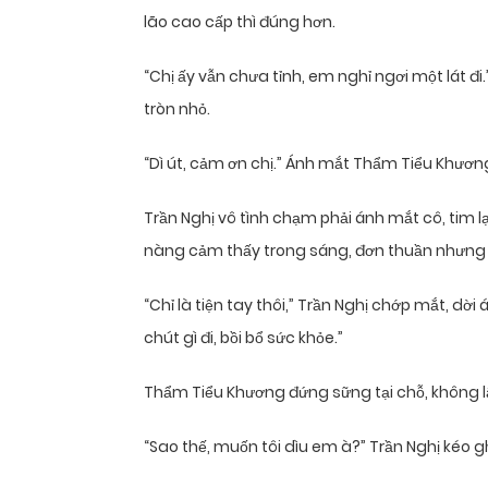
lão cao cấp thì đúng hơn.
“Chị ấy vẫn chưa tỉnh, em nghỉ ngơi một lát đi.
tròn nhỏ.
“Dì út, cảm ơn chị.” Ánh mắt Thẩm Tiểu Khươn
Trần Nghị vô tình chạm phải ánh mắt cô, tim lạ
nàng cảm thấy trong sáng, đơn thuần nhưng l
“Chỉ là tiện tay thôi,” Trần Nghị chớp mắt, dờ
chút gì đi, bồi bổ sức khỏe.”
Thẩm Tiểu Khương đứng sững tại chỗ, không lậ
“Sao thế, muốn tôi dìu em à?” Trần Nghị kéo gh