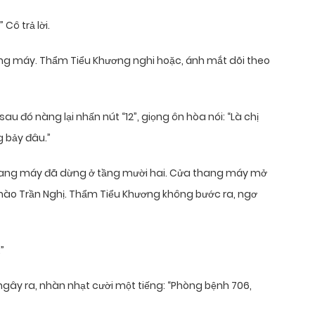
Cô trả lời.
ng máy. Thẩm Tiểu Khương nghi hoặc, ánh mắt dõi theo
sau đó nàng lại nhấn nút “12”, giọng ôn hòa nói: “Là chị
g bảy đâu.”
hang máy đã dừng ở tầng mười hai. Cửa thang máy mở
chào Trần Nghị. Thẩm Tiểu Khương không bước ra, ngơ
”
gây ra, nhàn nhạt cười một tiếng: “Phòng bệnh 706,