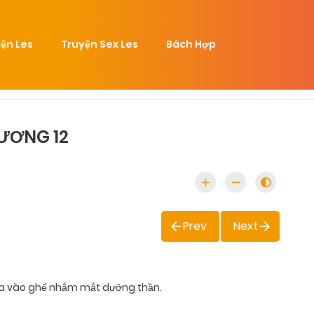
ện Les
Truyện Sex Les
Bách Hợp
HƯƠNG 12
Prev
Next
ựa vào ghế nhắm mắt dưỡng thần.