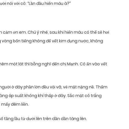
cười nói với cô: “Lần đầu hiến máu à?”
n cảm ơn em. Chú ý nhé, sau khi hiến máu có thể sẽ hơi
ng vòng bốn tiếng không để vết kim đụng nước, không
m một lát thì bỗng nghĩ đến chị Mạnh. Cô ấn vào vết
người ở đây phần lớn đều vội vã, vẻ mặt nặng nề. Thẩm
àng áp suất không khí thấp ở đây. Sắc mặt cô trắng
 mấy đêm liền.
 tầng lầu từ dưới lên trên dần dần tăng lên.