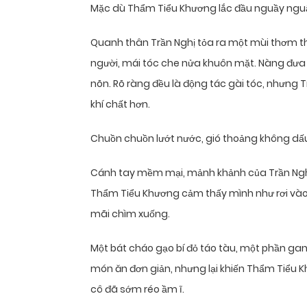
Mặc dù Thẩm Tiểu Khương lắc đầu nguầy nguậy
Quanh thân Trần Nghị tỏa ra một mùi thơm tho
người, mái tóc che nửa khuôn mặt. Nàng đưa tay
nõn. Rõ ràng đều là động tác gài tóc, nhưng Tr
khí chất hơn.
Chuồn chuồn lướt nước, gió thoảng không dấu
Cánh tay mềm mại, mảnh khảnh của Trần Nghị
Thẩm Tiểu Khương cảm thấy mình như rơi vào
mãi chìm xuống.
Một bát cháo gạo bí đỏ táo tàu, một phần gan
món ăn đơn giản, nhưng lại khiến Thẩm Tiểu Kh
cô đã sớm réo ầm ĩ.