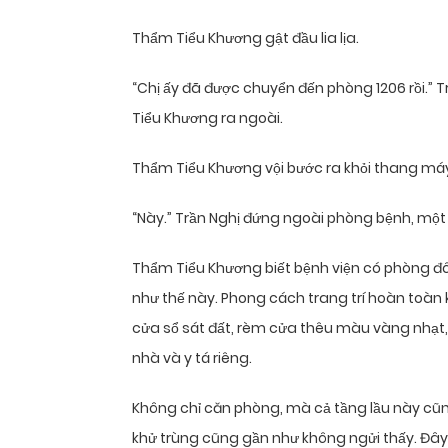
Thẩm Tiểu Khương gật đầu lia lịa.
“Chị ấy đã được chuyển đến phòng 1206 rồi.” 
Tiểu Khương ra ngoài.
Thẩm Tiểu Khương vội bước ra khỏi thang máy,
“Này.” Trần Nghị đứng ngoài phòng bệnh, mộ
Thẩm Tiểu Khương biết bệnh viện có phòng đ
như thế này. Phong cách trang trí hoàn toàn
cửa sổ sát đất, rèm cửa thêu màu vàng nhạt,
nhà và y tá riêng.
Không chỉ căn phòng, mà cả tầng lầu này cũng
khử trùng cũng gần như không ngửi thấy. Đây