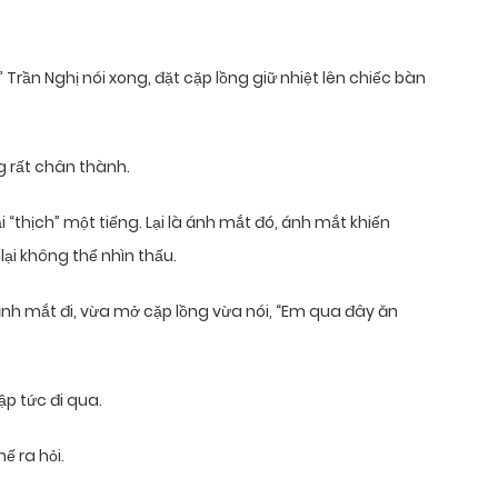
” Trần Nghị nói xong, đặt cặp lồng giữ nhiệt lên chiếc bàn
g rất chân thành.
i “thịch” một tiếng. Lại là ánh mắt đó, ánh mắt khiến
ại không thể nhìn thấu.
i ánh mắt đi, vừa mở cặp lồng vừa nói, “Em qua đây ăn
p tức đi qua.
ế ra hỏi.