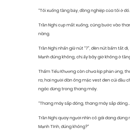
“Tôi xuống tầng bảy, đồng nghiệp của tôi ở đó.” 
Trần Nghị cụp mắt xuống, cũng bước vào tha
nàng.
Trần Nghị nhấn giữ nút “7”, đèn nút bấm tắt đi, 
Mạnh đúng không, chị ấy bây giờ không ở tần
Thẩm Tiểu Khương còn chưa kịp phản ứng, t
ra, hai người đàn ông mặc vest đen cúi đầu 
ngác đứng trong thang máy.
“Thang máy sắp đóng, thang máy sắp đóng…
Trần Nghị quay người nhìn cô gái đang đứng n
Mạnh Tĩnh, đúng không?”