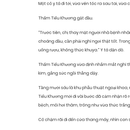
Một cô y tá đi tới, vừa vén tóc ra sau tai, vừa 
Thẩm Tiểu Khương gật đầu.
“Trước tiên, chị thay mặt người nhà bệnh nhâ
choáng đầu, cần phải nghỉ ngơi thật tốt. Tro
uống rượu, không thức khuya.” Y tá dặn dò.
Thẩm Tiểu Khương vừa định nhắm mắt nghỉ thê
kim, gắng sức ngồi thẳng dậy.
Tầng mười sáu là khu phẫu thuật ngoại khoa, 
Tiểu Khương mới đi vài bước đã cảm nhận rõ r
bệch, môi hơi thâm, trông như vừa thức trắng
Cô chậm rãi đi đến cửa thang máy, nhìn con số